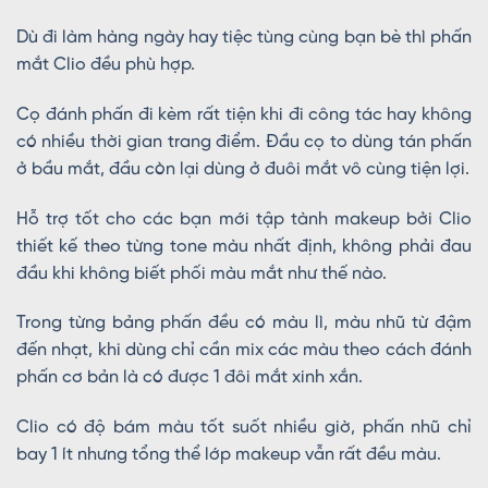
Dù đi làm hàng ngày hay tiệc tùng cùng bạn bè thì phấn
mắt Clio đều phù hợp.
Cọ đánh phấn đi kèm rất tiện khi đi công tác hay không
có nhiều thời gian trang điểm. Đầu cọ to dùng tán phấn
ở bầu mắt, đầu còn lại dùng ở đuôi mắt vô cùng tiện lợi.
Hỗ trợ tốt cho các bạn mới tập tành makeup bởi Clio
thiết kế theo từng tone màu nhất định, không phải đau
đầu khi không biết phối màu mắt như thế nào.
Trong từng bảng phấn đều có màu lì, màu nhũ từ đậm
đến nhạt, khi dùng chỉ cần mix các màu theo cách đánh
phấn cơ bản là có được 1 đôi mắt xinh xắn.
Clio có độ bám màu tốt suốt nhiều giờ, phấn nhũ chỉ
bay 1 ít nhưng tổng thể lớp makeup vẫn rất đều màu.