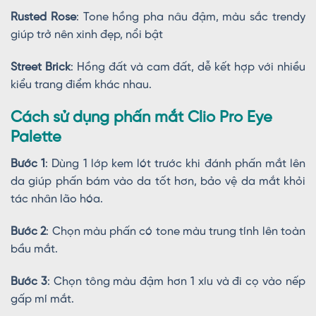
Rusted Rose
: Tone hồng pha nâu đậm, màu sắc trendy
giúp trở nên xinh đẹp, nổi bật
Street Brick
: Hồng đất và cam đất, dễ kết hợp với nhiều
kiểu trang điểm khác nhau.
Cách sử dụng phấn mắt Clio Pro Eye
Palette
Bước 1
: Dùng 1 lớp kem lót trước khi đánh phấn mắt lên
da giúp phấn bám vào da tốt hơn, bảo vệ da mắt khỏi
tác nhân lão hóa.
Bước 2
: Chọn màu phấn có tone màu trung tính lên toàn
bầu mắt.
Bước 3
: Chọn tông màu đậm hơn 1 xíu và đi cọ vào nếp
gấp mí mắt.