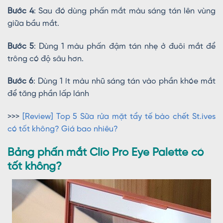
Bước 4
: Sau đó dùng phấn mắt màu sáng tán lên vùng
giữa bầu mắt.
Bước 5
: Dùng 1 màu phấn đậm tán nhẹ ở đuôi mắt để
trông có độ sâu hơn.
Bước 6
: Dùng 1 ít màu nhũ sáng tán vào phần khóe mắt
để tăng phần lấp lánh
>>>
[Review] Top 5 Sữa rửa mặt tẩy tế bào chết St.ives
có tốt không? Giá bao nhiêu?
Bảng phấn mắt Clio Pro Eye Palette có
tốt không?