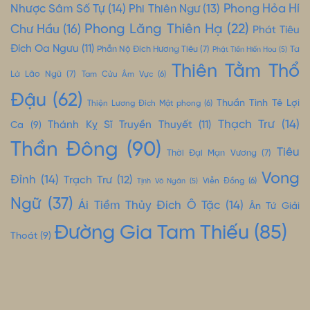
Nhược Sâm Số Tự
(14)
Phong Hỏa Hí
Phi Thiên Ngư
(13)
Phong Lăng Thiên Hạ
(22)
Chư Hầu
(16)
Phát Tiêu
Đích Oa Ngưu
(11)
Phẫn Nộ Đích Hương Tiêu
(7)
Ta
Phật Tiền Hiến Hoa
(5)
Thiên Tằm Thổ
Là Lão Ngũ
(7)
Tam Cửu Âm Vực
(6)
Đậu
(62)
Thuần Tình Tê Lợi
Thiện Lương Đích Mật phong
(6)
Thạch Trư
(14)
Thánh Kỵ Sĩ Truyền Thuyết
(11)
Ca
(9)
Thần Đông
(90)
Tiêu
Thời Đại Mạn Vương
(7)
Vong
Đỉnh
(14)
Trạch Trư
(12)
Tịnh Vô Ngân
(5)
Viễn Đồng
(6)
Ngữ
(37)
Ái Tiềm Thủy Đích Ô Tặc
(14)
Ân Tứ Giải
Đường Gia Tam Thiếu
(85)
Thoát
(9)