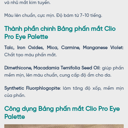
và nhũ mắt kim tuyến.
Màu lên chuẩn, cực mịn. Độ bám từ 7-10 tiếng.
Thành phần chính Bảng phấn mắt Clio
Pro Eye Palette
Talc, Iron Oxides, Mica, Carmine, Manganese Violet
:
Chất tạo màu phấn mắt.
Dimethicone, Macadamia Ternifolia Seed Oil
: giúp phấn
mềm mịn, lên màu chuẩn, cung cấp độ ẩm cho da.
Synthetic Fluorphlogopite
: làm tăng độ xốp, mềm mịn
của phấn.
Công dụng Bảng phấn mắt Clio Pro Eye
Palette