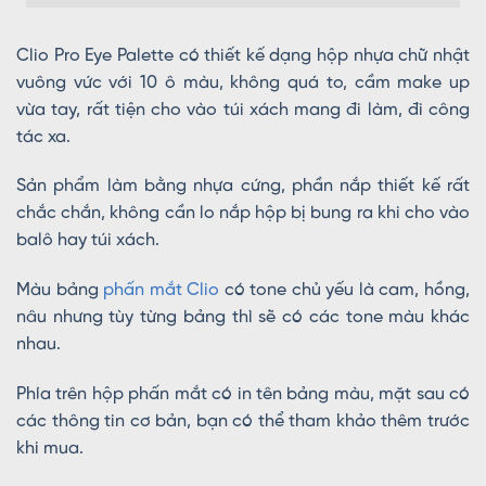
Clio Pro Eye Palette có thiết kế dạng hộp nhựa chữ nhật
vuông vức với 10 ô màu, không quá to, cầm make up
vừa tay, rất tiện cho vào túi xách mang đi làm, đi công
tác xa.
Sản phẩm làm bằng nhựa cứng, phần nắp thiết kế rất
chắc chắn, không cần lo nắp hộp bị bung ra khi cho vào
balô hay túi xách.
Màu bảng
phấn mắt Clio
có tone chủ yếu là cam, hồng,
nâu nhưng tùy từng bảng thì sẽ có các tone màu khác
nhau.
Phía trên hộp phấn mắt có in tên bảng màu, mặt sau có
các thông tin cơ bản, bạn có thể tham khảo thêm trước
khi mua.