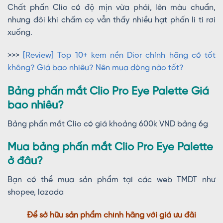
Chất phấn Clio có độ mịn vừa phải, lên màu chuẩn,
nhưng đôi khi chấm cọ vẫn thấy nhiều hạt phấn li ti rơi
xuống.
>>>
[Review] Top 10+ kem nền Dior chính hãng có tốt
không? Giá bao nhiêu? Nên mua dòng nào tốt?
Bảng phấn mắt Clio Pro Eye Palette Giá
bao nhiêu?
Bảng phấn mắt Clio có giá khoảng 600k VND bảng 6g
Mua bảng phấn mắt Clio Pro Eye Palette
ở đâu?
Bạn có thể mua sản phẩm tại các web TMDT như
shopee, lazada
Để sở hữu sản phẩm chính hãng với giá ưu đãi