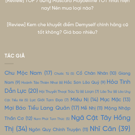
[Review] TOP 7 dòng Mascara Maybelline TỐT nhất hiện
nay! Nên mua loại nào?
[Review] Kem che khuyết điểm Demyself chính hãng có
tốt không? Giá bao nhiêu?
TÁC GIẢ
Chu Mộc Nam
(17)
Cổ Chân Nhân
(10)
Giang
Chước Tử
(5)
Hỏa Tinh
Nam
(9)
Hắc Sơn Lão Quỷ
(9)
Hoành Tảo Thiên Nhai
(6)
Dẫn Lực
(20)
Loạn
(7)
Hội Thuyết Thoại Trửu Tử
(6)
Lão Trư
(6)
Lão Ưng
Miêu Nị
(14)
Mạc Mặc
(13)
Lục Giới Tam Đạo
(7)
Cật Tiểu Kê
(5)
Mại Báo Tiểu Lang Quân
(17)
Mộng Nhập
Mễ Nhị
(11)
Ngã Cật Tây Hồng
Thần Cơ
(12)
Nam Phái Tam Thúc
(5)
Nhĩ Căn
(39)
Thị
(34)
Ngôn Quy Chính Truyện
(11)