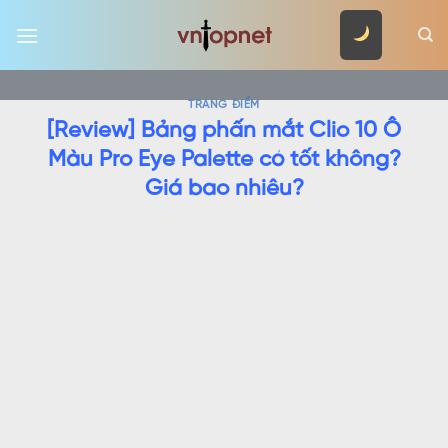
Skip
to
content
TRANG ĐIỂM
[Review] Bảng phấn mắt Clio 10 Ô
Màu Pro Eye Palette có tốt không?
Giá bao nhiêu?