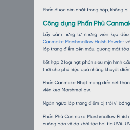
Phấn được nén chặt trong hộp, không bị 
Công dụng Phấn Phủ Canmake
Lấy cảm hứng từ những viên kẹo dẻ
Canmake Marshmallow Finish Powder
vớ
lớp trang điểm bền màu, gương mặt tỏa 
Kết hợp 2 loại hạt phấn siêu mịn hình c
thời che phủ hiệu quả những khuyết điể
Phấn Canmake Nhật mang đến nét thanh
viên kẹo Marshmallow.
Ngăn ngừa lớp trang điểm bị trôi vì bón
Phấn Phủ Canmake Marshmallow Finish 
cường bảo vệ da khỏi tác hại tia UVA, U