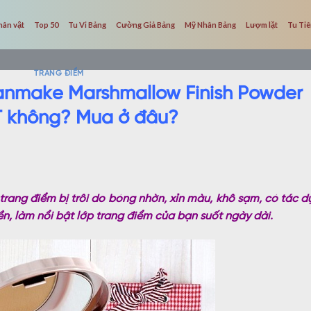
hân vật
Top 50
Tu Vi Bảng
Cường Giả Bảng
Mỹ Nhân Bảng
Lượm lặt
Tu Ti
TRANG ĐIỂM
anmake Marshmallow Finish Powder
 không? Mua ở đâu?
ang điểm bị trôi do bóng nhờn, xỉn màu, khô sạm, có tác d
n, làm nổi bật lớp trang điểm của bạn suốt ngày dài.