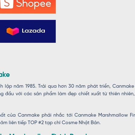
ake
 lập năm 1985. Trải qua hơn 30 năm phát triển, Canmake 
g đầu với các sản phẩm làm đẹp chiết xuất từ thiên nhiên,
hất của Canmake phải nhắc tới Canmake Marshmallow Fin
ăm liên tiếp TOP #2 tạp chí Cosme Nhật Bản.