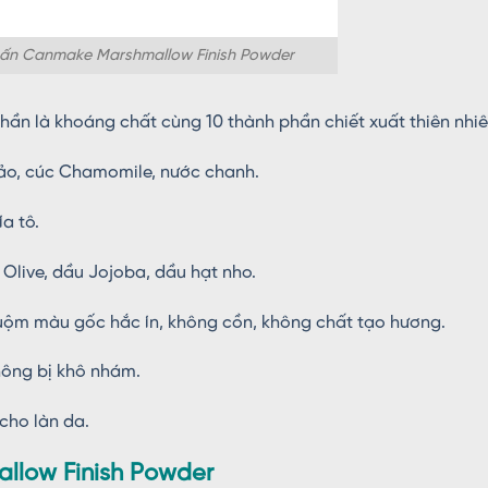
ấn Canmake Marshmallow Finish Powder
n là khoáng chất cùng 10 thành phần chiết xuất thiên nhi
hảo, cúc Chamomile, nước chanh.
a tô.
live, dầu Jojoba, dầu hạt nho.
uộm màu gốc hắc ín, không cồn, không chất tạo hương.
ông bị khô nhám.
cho làn da.
low Finish Powder