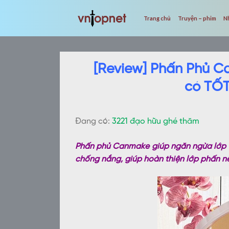
Skip
to
Trang chủ
Truyện – phim
N
content
[Review] Phấn Phủ C
có TỐT
Đang có:
3221 đạo hữu ghé thăm
Phấn phủ Canmake giúp ngăn ngừa lớp tr
chống nắng, giúp hoàn thiện lớp phấn nề