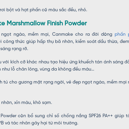
rơi bột và hạt phấn có màu sắc đều, nhỏ.
 Marshmallow Finish Powder
o ngọt ngào, mềm mại, Canmake cho ra đời dòng
phấn 
i công thức giúp hấp thụ bã nhờn, kiểm soát dầu thừa, đem
sáng rạng rỡ.
ầu với kích cỡ khác nhau tạo hiệu ứng khuếch tán ánh sáng 
m như lỗ chân lông, vùng da không đều màu…
 tú cho gương mặt rạng ngời, vẻ đẹp ngọt ngào, mềm mại 
g nhờn, xỉn màu, khô sạm.
Powder còn bổ sung chỉ số chống nắng SPF26 PA++ giúp t
VB và tác nhân gây hại từ môi trường.