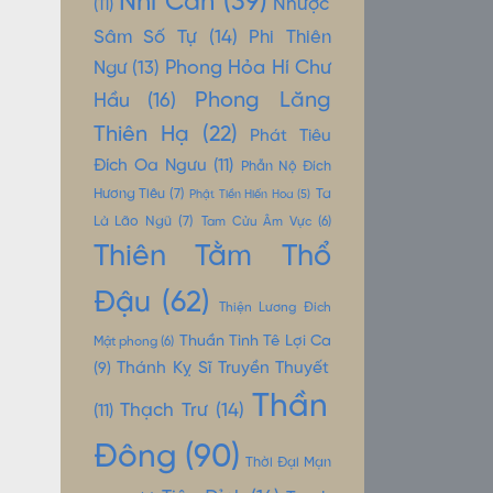
Nhĩ Căn
(39)
Nhược
(11)
Sâm Số Tự
(14)
Phi Thiên
Phong Hỏa Hí Chư
Ngư
(13)
Phong Lăng
Hầu
(16)
Thiên Hạ
(22)
Phát Tiêu
Đích Oa Ngưu
(11)
Phẫn Nộ Đích
Hương Tiêu
(7)
Ta
Phật Tiền Hiến Hoa
(5)
Là Lão Ngũ
(7)
Tam Cửu Âm Vực
(6)
Thiên Tằm Thổ
Đậu
(62)
Thiện Lương Đích
Thuần Tình Tê Lợi Ca
Mật phong
(6)
Thánh Kỵ Sĩ Truyền Thuyết
(9)
Thần
Thạch Trư
(14)
(11)
Đông
(90)
Thời Đại Mạn