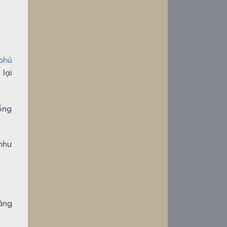
phủ
 lại
đồng
như
ăng