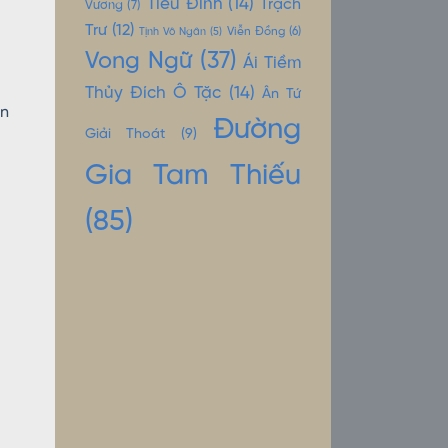
Tiêu Đỉnh
(14)
Trạch
Vương
(7)
Trư
(12)
Tịnh Vô Ngân
(5)
Viễn Đồng
(6)
Vong Ngữ
(37)
Ái Tiềm
Thủy Đích Ô Tặc
(14)
Ân Tứ
ên
Đường
Giải Thoát
(9)
Gia Tam Thiếu
(85)