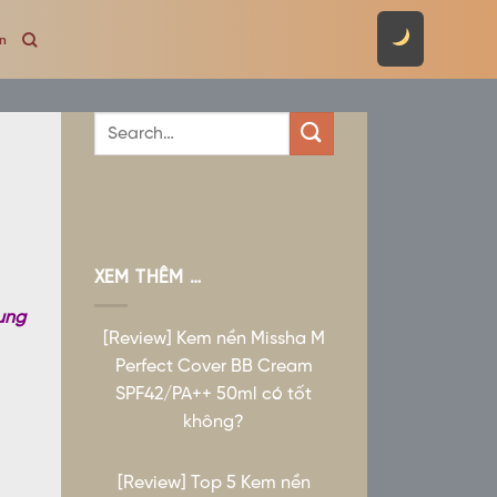
ên
XEM THÊM …
ụng
[Review] Kem nền Missha M
Perfect Cover BB Cream
SPF42/PA++ 50ml có tốt
không?
[Review] Top 5 Kem nền