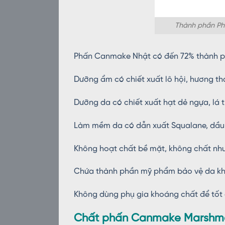
Thành phần Ph
Phấn Canmake Nhật có đến 72% thành phầ
Dưỡng ẩm có chiết xuất lô hội, hương t
Dưỡng da có chiết xuất hạt dẻ ngựa, lá tí
Làm mềm da có dẫn xuất Squalane, dầu O
Không hoạt chất bề mặt, không chất nh
Chứa thành phần mỹ phẩm bảo vệ da kh
Không dùng phụ gia khoáng chất để tốt 
Chất phấn Canmake Marshmal