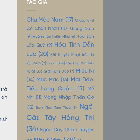
TÁC GIẢ
Chu Mộc Nam
(17)
Chước Tử
(5)
Cổ Chân Nhân
(10)
Giang Nam
(9)
Hắc Sơn
Hoành Tảo Thiên Nhai
(6)
Hỏa Tinh Dẫn
Lão Quỷ
(9)
Lực
(20)
Hội Thuyết Thoại Trửu Tử
Loạn
(7)
(6)
Lão Trư
(6)
Lão Ưng Cật Tiểu
Miêu Nị
Lục Giới Tam Đạo
(7)
Kê
(5)
Mại Báo
(14)
Mạc Mặc
(13)
Tiểu Lang Quân
(17)
Mễ
trở
Mộng Nhập Thần Cơ
 an
Nhị
(11)
Ngã
(12)
Nam Phái Tam Thúc
(5)
Cật Tây Hồng Thị
ish
(34)
Ngôn Quy Chính Truyện