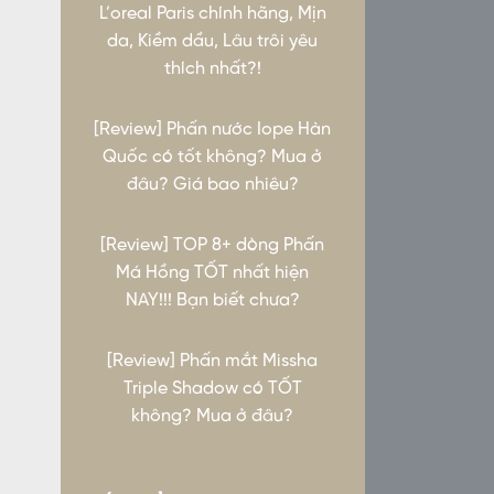
L’oreal Paris chính hãng, Mịn
da, Kiềm dầu, Lâu trôi yêu
thích nhất?!
[Review] Phấn nước Iope Hàn
Quốc có tốt không? Mua ở
đâu? Giá bao nhiêu?
[Review] TOP 8+ dòng Phấn
Má Hồng TỐT nhất hiện
NAY!!! Bạn biết chưa?
[Review] Phấn mắt Missha
Triple Shadow có TỐT
không? Mua ở đâu?