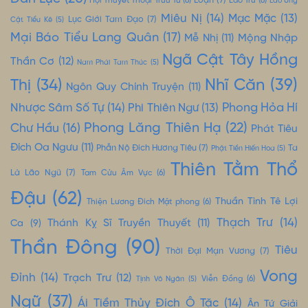
Loạn
(7)
Hội Thuyết Thoại Trửu Tử
(6)
Lão Trư
(6)
Lão Ưng
Miêu Nị
(14)
Mạc Mặc
(13)
Lục Giới Tam Đạo
(7)
Cật Tiểu Kê
(5)
Mại Báo Tiểu Lang Quân
(17)
Mộng Nhập
Mễ Nhị
(11)
Ngã Cật Tây Hồng
Thần Cơ
(12)
Nam Phái Tam Thúc
(5)
Nhĩ Căn
(39)
Thị
(34)
Ngôn Quy Chính Truyện
(11)
Nhược Sâm Số Tự
(14)
Phong Hỏa Hí
Phi Thiên Ngư
(13)
Phong Lăng Thiên Hạ
(22)
Chư Hầu
(16)
Phát Tiêu
Đích Oa Ngưu
(11)
Phẫn Nộ Đích Hương Tiêu
(7)
Ta
Phật Tiền Hiến Hoa
(5)
Thiên Tằm Thổ
Là Lão Ngũ
(7)
Tam Cửu Âm Vực
(6)
Đậu
(62)
Thuần Tình Tê Lợi
Thiện Lương Đích Mật phong
(6)
Thạch Trư
(14)
Thánh Kỵ Sĩ Truyền Thuyết
(11)
Ca
(9)
Thần Đông
(90)
Tiêu
Thời Đại Mạn Vương
(7)
Vong
Đỉnh
(14)
Trạch Trư
(12)
Tịnh Vô Ngân
(5)
Viễn Đồng
(6)
Ngữ
(37)
Ái Tiềm Thủy Đích Ô Tặc
(14)
Ân Tứ Giải