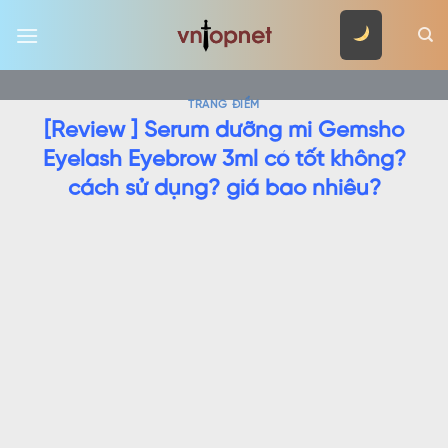
Skip
to
content
TRANG ĐIỂM
[Review ] Serum dưỡng mi Gemsho
Eyelash Eyebrow 3ml có tốt không?
cách sử dụng? giá bao nhiêu?