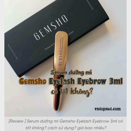
[Review ] Serum dưỡng mi Gemsho Eyelash Eyebrow 3ml có
tốt không? cách sử dụng? giá bao nhiêu?