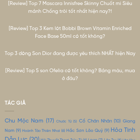
[Review] Top 7 Mascara Innisfree Skinny Chuốt mi Siêu
mảnh Chống trôi tốt nhất hiện nay?!
[Review] Top 3 Kem lót Bobbi Brown Vitamin Enriched
Face Base 50ml có tốt không?
Top 3 dòng Son Dior đang được yêu thích NHẤT hiện Nay
[Review] Top 5 son Ofelia có tốt không? Bảng màu, mua
ở đâu?
TÁC GIẢ
Chu Mộc Nam
(17)
Cổ Chân Nhân
(10)
Giang
Chước Tử
(5)
Hỏa Tinh
Nam
(9)
Hắc Sơn Lão Quỷ
(9)
Hoành Tảo Thiên Nhai
(6)
Dẫn Lực
(20)