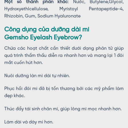
Một số thành phần khác
: Nước, Butylene,Glycol,
Hydroxyethlcellulose, Myristoyl Pentapeptide-4,
Rhizobin, Gum, Sodium Hyaluronate
Công dụng của dưỡng dài mi
Gemsho Eyelash Eyebrow?
Chứa các hoạt chất cần thiết dưới dạng phân tử giúp
quá trình thẩm thấu diễn ra nhanh hơn và mang lại 1 đôi
mắt cuốn hút hơn.
Nuôi dưỡng làn mi dài tự nhiên.
Phục hồi đôi mi đã bị tổn thương bởi các mỹ phẩm làm
đẹp khác.
Thúc đẩy tái sinh chân mi, giúp lông mi mọc nhanh hơn.
Làm dài và dày mi hơn.