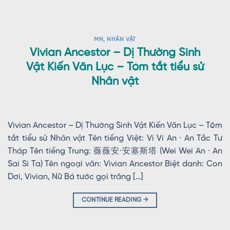
MN
,
NHÂN VẬT
Vivian Ancestor – Dị Thường Sinh
Vật Kiến Văn Lục – Tóm tắt tiểu sử
Nhân vật
Vivian Ancestor – Dị Thường Sinh Vật Kiến Văn Lục – Tóm
tắt tiểu sử Nhân vật Tên tiếng Việt: Vi Vi An · An Tắc Tư
Tháp Tên tiếng Trung: 薇薇安·安塞斯塔 (Wei Wei An · An
Sai Si Ta) Tên ngoại văn: Vivian Ancestor Biệt danh: Con
Dơi, Vivian, Nữ Bá tước gọi trăng […]
CONTINUE READING
→