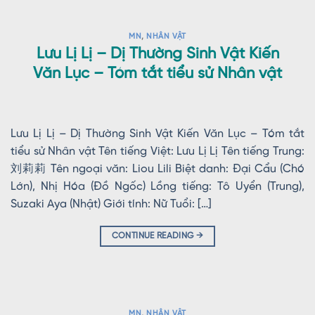
MN
,
NHÂN VẬT
Lưu Lị Lị – Dị Thường Sinh Vật Kiến
Văn Lục – Tóm tắt tiểu sử Nhân vật
Lưu Lị Lị – Dị Thường Sinh Vật Kiến Văn Lục – Tóm tắt
tiểu sử Nhân vật Tên tiếng Việt: Lưu Lị Lị Tên tiếng Trung:
刘莉莉 Tên ngoại văn: Liou Lili Biệt danh: Đại Cẩu (Chó
Lớn), Nhị Hóa (Đồ Ngốc) Lồng tiếng: Tô Uyển (Trung),
Suzaki Aya (Nhật) Giới tính: Nữ Tuổi: […]
CONTINUE READING
→
MN
,
NHÂN VẬT