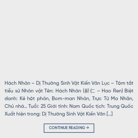
Hách Nhân – Dị Thường Sinh Vật Kiến Văn Lục – Tóm tắt
tiểu sử Nhân vật Tên: Hách Nhân (郝仁 – Hao Ren) Biệt
danh: Kẻ hót phân, Bom-man Nhân, Trực Tử Ma Nhãn,
Chủ nhà… Tuổi: 25 Giới tính: Nam Quốc tịch: Trung Quốc
Xuất hiện trong: Dị Thường Sinh Vật Kiến Văn […]
CONTINUE READING
→