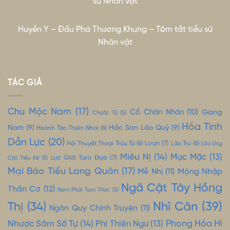
sử Nhân vật
Huyền Y – Đấu Phá Thương Khung – Tóm tắt tiểu sử
Nhân vật
TÁC GIẢ
Chu Mộc Nam
(17)
Cổ Chân Nhân
(10)
Giang
Chước Tử
(5)
Hỏa Tinh
Nam
(9)
Hắc Sơn Lão Quỷ
(9)
Hoành Tảo Thiên Nhai
(6)
Dẫn Lực
(20)
Loạn
(7)
Hội Thuyết Thoại Trửu Tử
(6)
Lão Trư
(6)
Lão Ưng
Miêu Nị
(14)
Mạc Mặc
(13)
Lục Giới Tam Đạo
(7)
Cật Tiểu Kê
(5)
Mại Báo Tiểu Lang Quân
(17)
Mộng Nhập
Mễ Nhị
(11)
Ngã Cật Tây Hồng
Thần Cơ
(12)
Nam Phái Tam Thúc
(5)
Nhĩ Căn
(39)
Thị
(34)
Ngôn Quy Chính Truyện
(11)
Nhược Sâm Số Tự
(14)
Phong Hỏa Hí
Phi Thiên Ngư
(13)