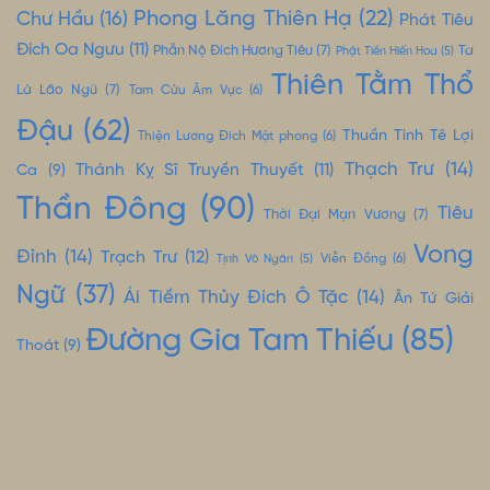
Phong Lăng Thiên Hạ
(22)
Chư Hầu
(16)
Phát Tiêu
Đích Oa Ngưu
(11)
Phẫn Nộ Đích Hương Tiêu
(7)
Ta
Phật Tiền Hiến Hoa
(5)
Thiên Tằm Thổ
Là Lão Ngũ
(7)
Tam Cửu Âm Vực
(6)
Đậu
(62)
Thuần Tình Tê Lợi
Thiện Lương Đích Mật phong
(6)
Thạch Trư
(14)
Thánh Kỵ Sĩ Truyền Thuyết
(11)
Ca
(9)
Thần Đông
(90)
Tiêu
Thời Đại Mạn Vương
(7)
Vong
Đỉnh
(14)
Trạch Trư
(12)
Tịnh Vô Ngân
(5)
Viễn Đồng
(6)
Ngữ
(37)
Ái Tiềm Thủy Đích Ô Tặc
(14)
Ân Tứ Giải
Đường Gia Tam Thiếu
(85)
Thoát
(9)