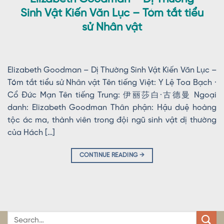
Sinh Vật Kiến Văn Lục – Tóm tắt tiểu
sử Nhân vật
Elizabeth Goodman – Dị Thường Sinh Vật Kiến Văn Lục –
Tóm tắt tiểu sử Nhân vật Tên tiếng Việt: Y Lệ Toa Bạch ·
Cổ Đức Mạn Tên tiếng Trung: 伊丽莎白·古德曼 Ngoại
danh: Elizabeth Goodman Thân phận: Hậu duệ hoàng
tộc ác ma, thành viên trong đội ngũ sinh vật dị thường
của Hách […]
CONTINUE READING
→