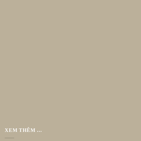
XEM THÊM …