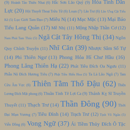
Hỏa Tinh Dẫn
(9)
Hắc Sơn Lão Quỷ
(9)
Hoành Tảo Thiên Nhai
(6)
Lực
(20)
Loạn
(7)
Hội Thuyết Thoại Trửu Tử
(6)
Lão Trư
(6)
Lão Ưng Cật Tiểu
Mại Báo
Miêu Nị
(14)
Mạc Mặc
(13)
Lục Giới Tam Đạo
(7)
Kê
(5)
Tiểu Lang Quân
(17)
Mễ Nhị
(11)
Mộng Nhập Thần Cơ
(12)
Ngã Cật Tây Hồng Thị
(34)
Ngôn
Nam Phái Tam Thúc
(5)
Nhĩ Căn
(39)
Nhược Sâm Số Tự
Quy Chính Truyện
(11)
Phong Hỏa Hí Chư Hầu
(16)
(14)
Phi Thiên Ngư
(13)
Phong Lăng Thiên Hạ
(22)
Phát Tiêu Đích Oa Ngưu
(11)
Phẫn Nộ Đích Hương Tiêu
(7)
Ta Là Lão Ngũ
(7)
Tam
Phật Tiền Hiến Hoa
(5)
Thiên Tằm Thổ Đậu
(62)
Cửu Âm Vực
(6)
Thiện
Thánh Kỵ Sĩ Truyền
Thuần Tình Tê Lợi Ca
(9)
Lương Đích Mật phong
(6)
Thần Đông
(90)
Thạch Trư
(14)
Thuyết
(11)
Thời
Tiêu Đỉnh
(14)
Trạch Trư
(12)
Đại Mạn Vương
(7)
Tịnh Vô Ngân
(5)
Vong Ngữ
(37)
Ái Tiềm Thủy Đích Ô Tặc
Viễn Đồng
(6)