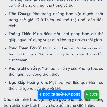
có thể phong ấn mọi thứ trong vũ trụ.
Tiên Chung:
Một trong những bảo vật mạnh nhất
trong thế giới Già Thiên, có thể triệu hồi các tiên
binh.
Thông Thiên Minh Bảo:
Một loại pháp bảo có thể
giúp người sử dụng vượt qua không gian và thời gian.
Phúc Thiên Bảo Y:
Một loại chiến y có thể ngăn khí
tức, được Diệp Phàm sử dụng trong giai đoạn đầu
của truyện.
Phong chi chiến y:
Một loại chiến y của Phong tộc, có
thể ngăn lực lượng thần thức.
Đạo Kiếp Hoàng Kim:
Một loại vật liệu quý hiếm có
thể chế tạo ra cực đạo vũ khí.
ĐỌC OR NHẤP ĐÚP DÒNG
CUỘN
Các thần binh bảo vật này đã góp phần tạo nên những
trận chiến đầy kịch tính và hấp dẫn trong Già Thiên.