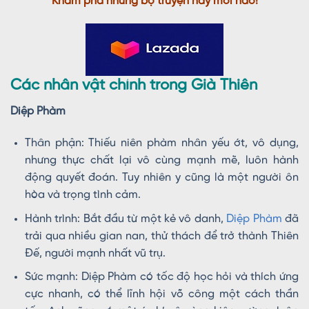
Khám phá những bộ truyện hay mới nào!
Các nhân vật chính trong Già Thiên
Diệp Phàm
Thân phận: Thiếu niên phàm nhân yếu ớt, vô dụng,
nhưng thực chất lại vô cùng mạnh mẽ, luôn hành
động quyết đoán. Tuy nhiên y cũng là một người ôn
hòa và trọng tình cảm.
Hành trình: Bắt đầu từ một kẻ vô danh,
Diệp Phàm
đã
trải qua nhiều gian nan, thử thách để trở thành Thiên
Đế, người mạnh nhất vũ trụ.
Sức mạnh: Diệp Phàm có tốc độ học hỏi và thích ứng
cực nhanh, có thể lĩnh hội võ công một cách thần