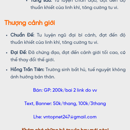
Tầng sáu:
Tu luyện chân đạo, đạt đến độ
thuần khiết của linh khí, tăng cường tu vi.
Thượng cảnh giới
Chuẩn Đế:
Tu luyện ngũ đại bí cảnh, đạt đến độ
thuần khiết của linh khí, tăng cường tu vi.
Đại Đế:
Đã chứng đạo, đạt đến cảnh giới tối cao, có
thể thay đổi thế giới.
Hồng Trần Tiên:
Trường sinh bất hủ, tuế nguyệt không
ảnh hưởng bản thân.
Bán: GP: 200k/bai 2 link do vv
Text, Banner: 50k/thang, 100k/3thang
Lhe: vntopnet247@gmail.com