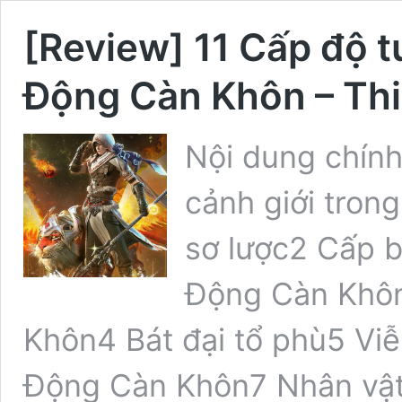
[Review] 11 Cấp độ t
Động Càn Khôn – Th
Nội dung chính
cảnh giới tron
sơ lược2 Cấp b
Động Càn Khôn
Khôn4 Bát đại tổ phù5 Vi
Động Càn Khôn7 Nhân vậ