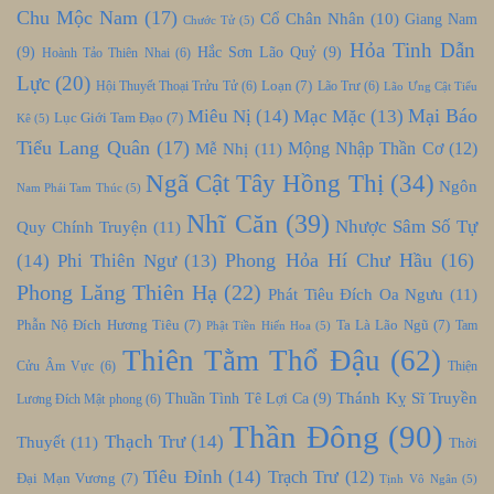
Chu Mộc Nam
(17)
Cổ Chân Nhân
(10)
Giang Nam
Chước Tử
(5)
Hỏa Tinh Dẫn
(9)
Hắc Sơn Lão Quỷ
(9)
Hoành Tảo Thiên Nhai
(6)
Lực
(20)
Loạn
(7)
Hội Thuyết Thoại Trửu Tử
(6)
Lão Trư
(6)
Lão Ưng Cật Tiểu
Mại Báo
Miêu Nị
(14)
Mạc Mặc
(13)
Lục Giới Tam Đạo
(7)
Kê
(5)
Tiểu Lang Quân
(17)
Mễ Nhị
(11)
Mộng Nhập Thần Cơ
(12)
Ngã Cật Tây Hồng Thị
(34)
Ngôn
Nam Phái Tam Thúc
(5)
Nhĩ Căn
(39)
Nhược Sâm Số Tự
Quy Chính Truyện
(11)
Phong Hỏa Hí Chư Hầu
(16)
(14)
Phi Thiên Ngư
(13)
Phong Lăng Thiên Hạ
(22)
Phát Tiêu Đích Oa Ngưu
(11)
Phẫn Nộ Đích Hương Tiêu
(7)
Ta Là Lão Ngũ
(7)
Tam
Phật Tiền Hiến Hoa
(5)
Thiên Tằm Thổ Đậu
(62)
Cửu Âm Vực
(6)
Thiện
Thánh Kỵ Sĩ Truyền
Thuần Tình Tê Lợi Ca
(9)
Lương Đích Mật phong
(6)
Thần Đông
(90)
Thạch Trư
(14)
Thuyết
(11)
Thời
Tiêu Đỉnh
(14)
Trạch Trư
(12)
Đại Mạn Vương
(7)
Tịnh Vô Ngân
(5)