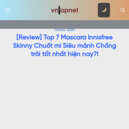
Skip
to
content
TRANG ĐIỂM
[Review] Top 7 Mascara Innisfree
Skinny Chuốt mi Siêu mảnh Chống
trôi tốt nhất hiện nay?!