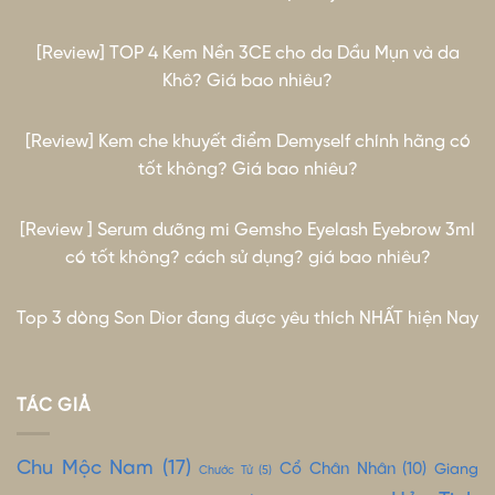
[Review] TOP 4 Kem Nền 3CE cho da Dầu Mụn và da
Khô? Giá bao nhiêu?
[Review] Kem che khuyết điểm Demyself chính hãng có
tốt không? Giá bao nhiêu?
[Review ] Serum dưỡng mi Gemsho Eyelash Eyebrow 3ml
có tốt không? cách sử dụng? giá bao nhiêu?
Top 3 dòng Son Dior đang được yêu thích NHẤT hiện Nay
TÁC GIẢ
Chu Mộc Nam
(17)
Cổ Chân Nhân
(10)
Giang
Chước Tử
(5)