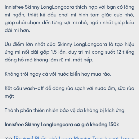
Innisfree Skinny LongLongcara thích hợp với bạn có lông
mi ngắn, thiết kế đầu chải mi hình tam giác cực nhỏ,
giúp chổi chạm đến từng sợi mi nhỏ, ngắn nhất giúp kéo
dài mi hơn.
Ưu điểm lớn nhất của Skinny LongLongcara là tạo hiệu
ứng mi nối dài gấp 1,5 lần, duy trì mi cong suốt 12 tiếng
đồng hồ mà không làm rũ mi, mất nếp.
Không trôi ngay cả với nước biển hay mưa rào.
Kết cấu wash-off dễ dàng rửa sạch với nước ấm, sữa rửa
mặt
Thành phần thiên nhiên bảo vệ da không bị kích ứng.
Innisfree Skinny Longlongcara có giá khoảng 150k
>>>
[Review] Phấn phủ Laura Mercier Translucent Loose