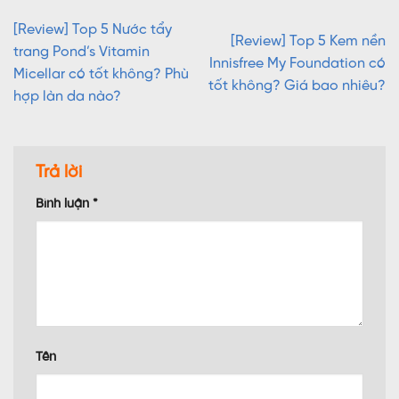
[Review] Top 5 Nước tẩy
[Review] Top 5 Kem nền
trang Pond’s Vitamin
Innisfree My Foundation có
Micellar có tốt không? Phù
tốt không? Giá bao nhiêu?
hợp làn da nào?
Trả lời
Bình luận
*
Tên