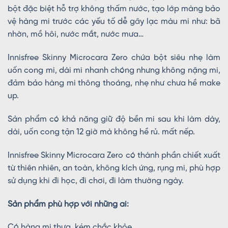
bột đặc biệt hỗ trợ không thấm nước, tạo lớp màng bảo
vệ hàng mi trước các yếu tố dễ gây lạc màu mi như: bã
nhờn, mồ hôi, nước mắt, nước mưa…
Innisfree Skinny Microcara Zero chứa bột siêu nhẹ làm
uốn cong mi, dài mi nhanh chóng nhưng không nặng mi,
đảm bảo hàng mi thông thoáng, nhẹ như chưa hề make
up.
Sản phẩm có khả năng giữ độ bền mi sau khi làm dày,
dài, uốn cong tận 12 giờ mà không hề rủ. mất nếp.
Innisfree Skinny Microcara Zero có thành phần chiết xuất
từ thiên nhiên, an toàn, không kích ứng, rụng mi, phù hợp
sử dụng khi đi học, đi chơi, đi làm thường ngày.
Sản phẩm phù hợp với những ai:
Có hàng mi thưa, kém chắc khỏe.