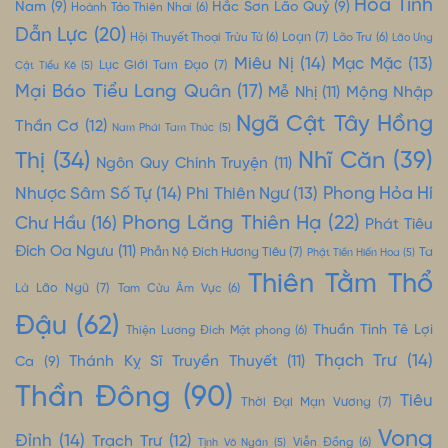
Hỏa Tinh
Nam
(9)
Hắc Sơn Lão Quỷ
(9)
Hoành Tảo Thiên Nhai
(6)
Dẫn Lực
(20)
Loạn
(7)
Hội Thuyết Thoại Trửu Tử
(6)
Lão Trư
(6)
Lão Ưng
Miêu Nị
(14)
Mạc Mặc
(13)
Lục Giới Tam Đạo
(7)
Cật Tiểu Kê
(5)
Mại Báo Tiểu Lang Quân
(17)
Mộng Nhập
Mễ Nhị
(11)
Ngã Cật Tây Hồng
Thần Cơ
(12)
Nam Phái Tam Thúc
(5)
Nhĩ Căn
(39)
Thị
(34)
Ngôn Quy Chính Truyện
(11)
Nhược Sâm Số Tự
(14)
Phong Hỏa Hí
Phi Thiên Ngư
(13)
Phong Lăng Thiên Hạ
(22)
Chư Hầu
(16)
Phát Tiêu
Đích Oa Ngưu
(11)
Phẫn Nộ Đích Hương Tiêu
(7)
Ta
Phật Tiền Hiến Hoa
(5)
Thiên Tằm Thổ
Là Lão Ngũ
(7)
Tam Cửu Âm Vực
(6)
Đậu
(62)
Thuần Tình Tê Lợi
Thiện Lương Đích Mật phong
(6)
Thạch Trư
(14)
Thánh Kỵ Sĩ Truyền Thuyết
(11)
Ca
(9)
Thần Đông
(90)
Tiêu
Thời Đại Mạn Vương
(7)
Vong
Đỉnh
(14)
Trạch Trư
(12)
Tịnh Vô Ngân
(5)
Viễn Đồng
(6)