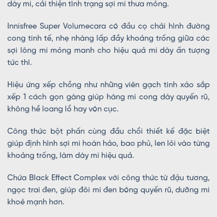
dày mi, cải thiện tình trạng sợi mi thưa mỏng.
Innisfree Super Volumecara có đầu cọ chải hình đường
cong tinh tế, nhẹ nhàng lấp đầy khoảng trống giữa các
sợi lông mi mỏng manh cho hiệu quả mi dày ấn tượng
tức thì.
Hiệu ứng xếp chồng như những viên gạch tinh xảo sắp
xếp 1 cách gọn gàng giúp hàng mi cong dày quyến rũ,
không hề loang lổ hay vón cục.
Công thức bột phấn cùng đầu chổi thiết kế đặc biệt
giúp định hình sợi mi hoàn hảo, bao phủ, len lỏi vào từng
khoảng trống, làm dày mi hiệu quả.
Chứa Black Effect Complex với công thức từ đậu tương,
ngọc trai đen, giúp đôi mi đen bóng quyến rũ, dưỡng mi
khoẻ mạnh hơn.