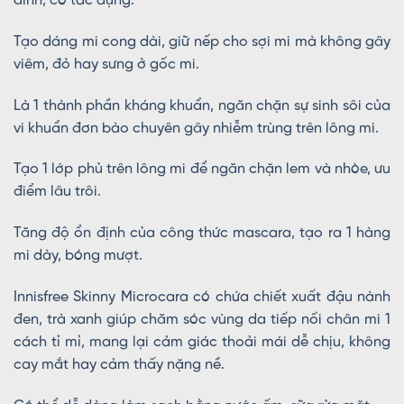
đỉnh, có tác dụng:
Tạo dáng mi cong dài, giữ nếp cho sợi mi mà không gây
viêm, đỏ hay sưng ở gốc mi.
Là 1 thành phần kháng khuẩn, ngăn chặn sự sinh sôi của
vi khuẩn đơn bào chuyên gây nhiễm trùng trên lông mi.
Tạo 1 lớp phủ trên lông mi để ngăn chặn lem và nhòe, ưu
điểm lâu trôi.
Tăng độ ổn định của công thức mascara, tạo ra 1 hàng
mi dày, bóng mượt.
Innisfree Skinny Microcara có chứa chiết xuất đậu nành
đen, trà xanh giúp chăm sóc vùng da tiếp nối chân mi 1
cách tỉ mỉ, mang lại cảm giác thoải mái dễ chịu, không
cay mắt hay cảm thấy nặng nề.