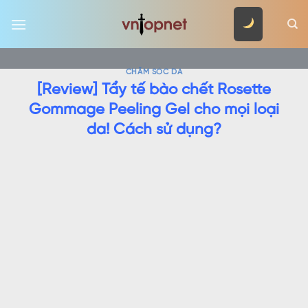
Skip
to
content
CHĂM SÓC DA
[Review] Tẩy tế bào chết Rosette
Gommage Peeling Gel cho mọi loại
da! Cách sử dụng?