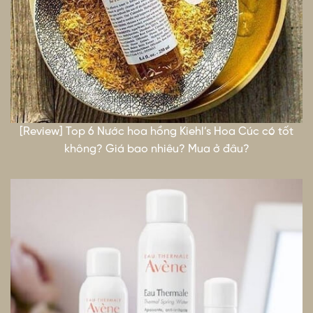
[Review] Top 6 Nước hoa hồng Kiehl’s Hoa Cúc có tốt
không? Giá bao nhiêu? Mua ở đâu?