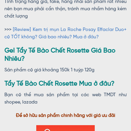
Tình trạng hàng giả, fake, hàng nhái sản phẩm rất nhiều
nên bạn mua phải cẩn thận, tránh mua nhầm hàng kém
chất lượng
>>>
[Review] Kem trị mụn La Roche Posay Effaclar Duo+
có TỐT không? Giá bao nhiêu? Mua ở đâu?
Gel Tẩy Tế Bào Chết Rosette Giá Bao
Nhiêu?
Sản phẩm có giá khoảng 150k 1 tuýp 120g
Tẩy Tế Bào Chết Rosette Mua ở đâu?
Bạn có thể mua sản phẩm tại các web TMDT như
shopee, lazada
Để sở hữu sản phẩm chính hãng với giá ưu đãi