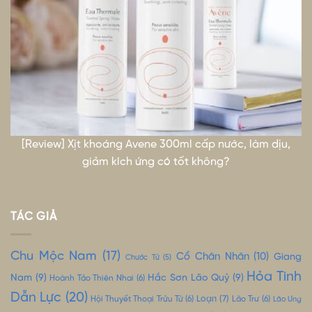
[Review] Xịt khoáng Avene 300ml cấp nước, làm dịu,
giảm kích ứng có tốt không?
TÁC GIẢ
Chu Mộc Nam
(17)
Cổ Chân Nhân
(10)
Giang
Chước Tử
(5)
Hỏa Tinh
Nam
(9)
Hắc Sơn Lão Quỷ
(9)
Hoành Tảo Thiên Nhai
(6)
Dẫn Lực
(20)
Loạn
(7)
Hội Thuyết Thoại Trửu Tử
(6)
Lão Trư
(6)
Lão Ưng