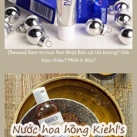
[Review] Kem trị mụn Pair Nhật Bản có tốt không? GIÁ
bao nhiêu? MUA ở đâu?