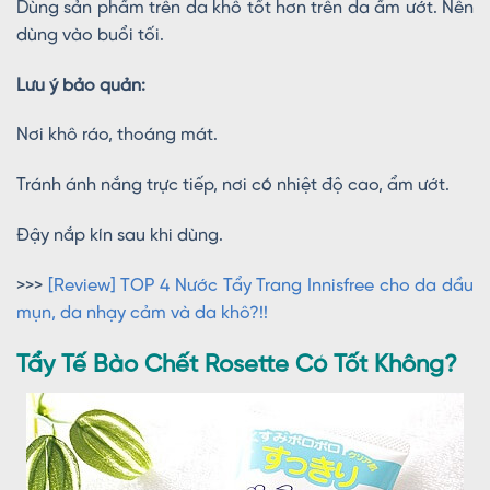
Dùng sản phẩm trên da khô tốt hơn trên da ẩm ướt. Nên
dùng vào buổi tối.
Lưu ý bảo quản:
Nơi khô ráo, thoáng mát.
Tránh ánh nắng trực tiếp, nơi có nhiệt độ cao, ẩm ướt.
Đậy nắp kín sau khi dùng.
>>>
[Review] TOP 4 Nước Tẩy Trang Innisfree cho da dầu
mụn, da nhạy cảm và da khô?!!
Tẩy Tế Bào Chết Rosette Có Tốt Không?