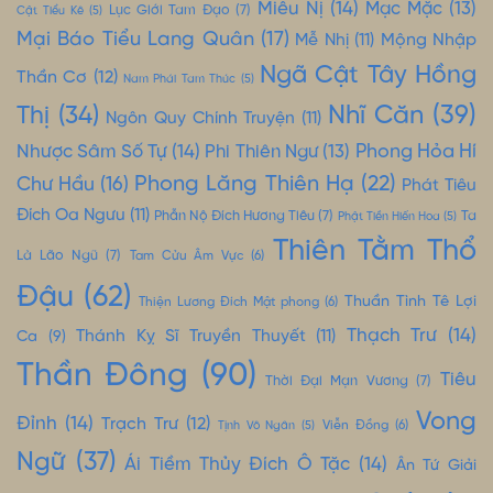
Miêu Nị
(14)
Mạc Mặc
(13)
Lục Giới Tam Đạo
(7)
Cật Tiểu Kê
(5)
Mại Báo Tiểu Lang Quân
(17)
Mộng Nhập
Mễ Nhị
(11)
Ngã Cật Tây Hồng
Thần Cơ
(12)
Nam Phái Tam Thúc
(5)
Nhĩ Căn
(39)
Thị
(34)
Ngôn Quy Chính Truyện
(11)
Nhược Sâm Số Tự
(14)
Phong Hỏa Hí
Phi Thiên Ngư
(13)
Phong Lăng Thiên Hạ
(22)
Chư Hầu
(16)
Phát Tiêu
Đích Oa Ngưu
(11)
Phẫn Nộ Đích Hương Tiêu
(7)
Ta
Phật Tiền Hiến Hoa
(5)
Thiên Tằm Thổ
Là Lão Ngũ
(7)
Tam Cửu Âm Vực
(6)
Đậu
(62)
Thuần Tình Tê Lợi
Thiện Lương Đích Mật phong
(6)
Thạch Trư
(14)
Thánh Kỵ Sĩ Truyền Thuyết
(11)
Ca
(9)
Thần Đông
(90)
Tiêu
Thời Đại Mạn Vương
(7)
Vong
Đỉnh
(14)
Trạch Trư
(12)
Tịnh Vô Ngân
(5)
Viễn Đồng
(6)
Ngữ
(37)
Ái Tiềm Thủy Đích Ô Tặc
(14)
Ân Tứ Giải