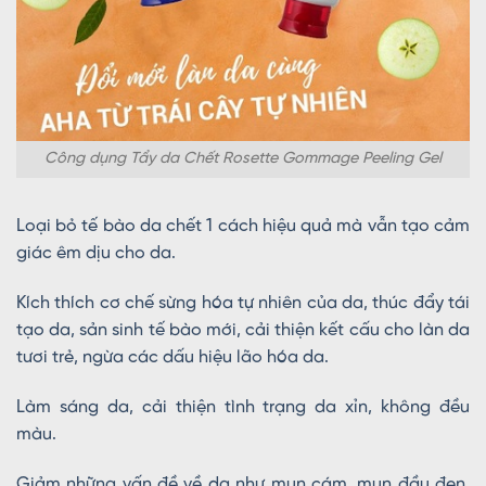
Công dụng Tẩy da Chết Rosette Gommage Peeling Gel
Loại bỏ tế bào da chết 1 cách hiệu quả mà vẫn tạo cảm
giác êm dịu cho da.
Kích thích cơ chế sừng hóa tự nhiên của da, thúc đẩy tái
tạo da, sản sinh tế bào mới, cải thiện kết cấu cho làn da
tươi trẻ, ngừa các dấu hiệu lão hóa da.
Làm sáng da, cải thiện tình trạng da xỉn, không đều
màu.
Giảm những vấn đề về da như mụn cám, mụn đầu đen,