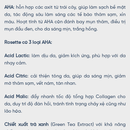
AHA
: hỗn hợp các axit từ trái cây, giúp làm sạch bề mặt
da, tác động sâu làm sáng các tế bào thâm sạm, xỉn
màu. Hoạt tính từ AHA còn đánh bay mụn thâm, điều trị
mụn đầu đen, cho da sáng mịn, trắng hồng.
Rosette có 3 loại AHA:
Acid Lactic
: làm dịu da, giảm kích ứng, phù hợp với da
nhạy cảm.
Acid Citric
: cải thiện tông da, giúp da sáng mịn, giảm
mờ thâm sạm, vết nám, tàn nhan.
Acid Malic
: đẩy nhanh tốc độ tổng hợp Collagen cho
da, duy trì độ đàn hồi, tránh tình trạng chảy xệ cũng như
lão hóa.
Chiết xuất trà xanh
(Green Tea Extract) với khả năng