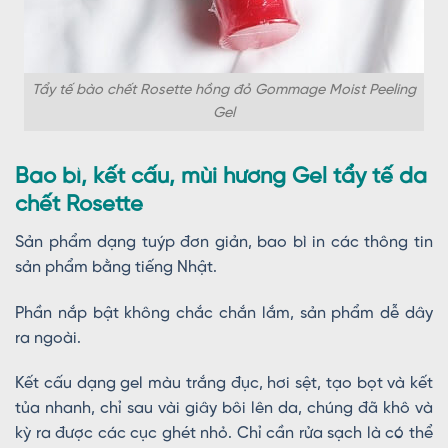
Tẩy tế bào chết Rosette hồng đỏ Gommage Moist Peeling
Gel
Bao bì, kết cấu, mùi hương Gel tẩy tế da
chết Rosette
Sản phẩm dạng tuýp đơn giản, bao bì in các thông tin
sản phẩm bằng tiếng Nhật.
Phần nắp bật không chắc chắn lắm, sản phẩm dễ dây
ra ngoài.
Kết cấu dạng gel màu trắng đục, hơi sệt, tạo bọt và kết
tủa nhanh, chỉ sau vài giây bôi lên da, chúng đã khô và
kỳ ra được các cục ghét nhỏ. Chỉ cần rửa sạch là có thể