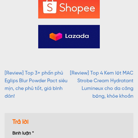
[Review] Top 3+ phấn phủ
[Review] Top 4 Kem lót MAC
Eglips Blur Powder Pact siêu
Strobe Cream Hydratant
mịn, che phủ tốt, giá bình
Lumineux cho da căng
dân!
bóng, khỏe khoắn
Trả lời
Bình luận
*