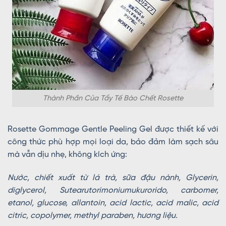
Thành Phần Của Tẩy Tế Bào Chết Rosette
Rosette Gommage Gentle Peeling Gel được thiết kế với
công thức phù hợp mọi loại da, bảo đảm làm sạch sâu
mà vẫn dịu nhẹ, không kích ứng:
Nước, chiết xuất từ lá trà, sữa đậu nành, Glycerin,
diglycerol, Sutearutorimoniumukurorido, carbomer,
etanol, glucose, allantoin, acid lactic, acid malic, acid
citric, copolymer, methyl paraben, hương liệu.