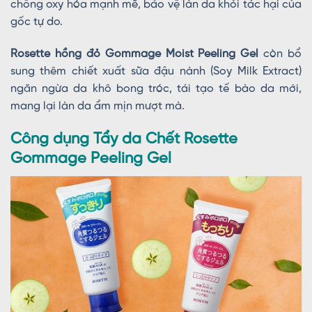
chống oxy hóa mạnh mẽ, bảo vệ làn da khỏi tác hại của
gốc tự do.
Rosette hồng đỏ Gommage Moist Peeling Gel
còn bổ
sung thêm chiết xuất sữa đậu nành (Soy Milk Extract)
ngăn ngừa da khô bong tróc, tái tạo tế bào da mới,
mang lại làn da ẩm mịn mượt mà.
Công dụng Tẩy da Chết Rosette
Gommage Peeling Gel