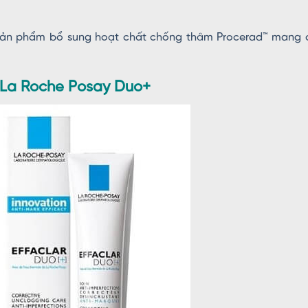
, sản phẩm bổ sung hoạt chất chống thâm Procerad™ mang 
n La Roche Posay Duo+