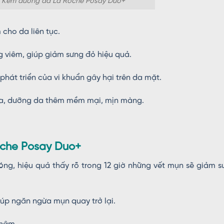
 Kem dưỡng da La Roche Posay Duo+
cho da liên tục.
g viêm, giúp giảm sưng đỏ hiệu quả.
phát triển của vi khuẩn gây hại trên da mặt.
 da, dưỡng da thêm mềm mại, mịn màng.
oche Posay Duo+
ng, hiệu quả thấy rõ trong 12 giờ những vết mụn sẽ giảm s
úp ngăn ngừa mụn quay trở lại.