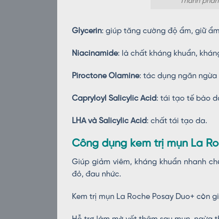
Thành phần
Glycerin
: giúp tăng cường độ ẩm, giữ ẩm 
Niacinamide
: là chất kháng khuẩn, khán
Piroctone Olamine
: tác dụng ngăn ngừa 
Capryloyl Salicylic Acid
: tái tạo tế bào
LHA và Salicylic Acid
: chất tái tạo da.
Công dụng kem trị mụn La R
Giúp giảm viêm, kháng khuẩn nhanh chó
đỏ, đau nhức.
Kem trị mụn La Roche Posay Duo+ còn gi