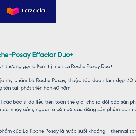
che-Posay Effaclar Duo+
o+ thường gọi là Kem trị mụn La Roche Posay Duo+
ệu mỹ phẩm La Roche Posay, thuộc tập đoàn làm đẹp L’Ore
 tồn tại, phát triển hơn 40 năm.
 các bác sĩ da liễu trên toàn thế giới cho ra đời các sản 
ho da nhạy cảm, ngoài ra còn có các dòng sản phẩm dành 
 phẩm của La Roche Posay là nước suối khoáng – thermal sp