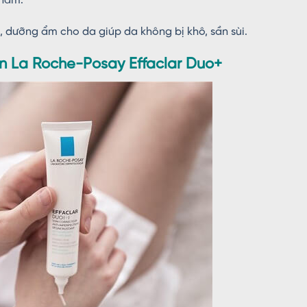
thâm.
dưỡng ẩm cho da giúp da không bị khô, sần sùi.
ụn La Roche-Posay Effaclar Duo+