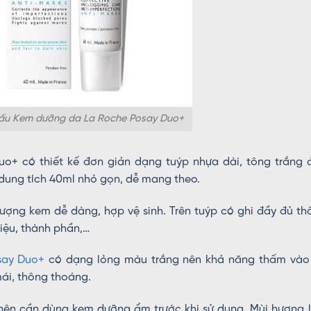
 cấu Kem dưỡng da La Roche Posay Duo+
uo+ có thiết kế đơn giản dạng tuýp nhựa dài, tông trắng 
, dung tích 40ml nhỏ gọn, dễ mang theo.
ượng kem dễ dàng, hợp vệ sinh. Trên tuýp có ghi đầy đủ th
hiệu, thành phần,…
say Duo+
có dạng lỏng màu trắng nên khả năng thấm vào
mái, thông thoáng.
ên cần dùng kem dưỡng ẩm trước khi sử dụng. Mùi hương l