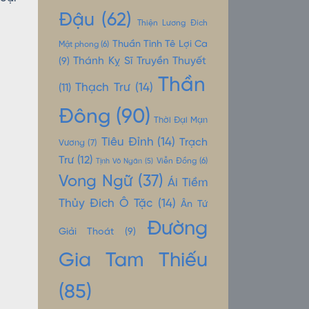
Đậu
(62)
Thiện Lương Đích
Thuần Tình Tê Lợi Ca
Mật phong
(6)
Thánh Kỵ Sĩ Truyền Thuyết
(9)
Thần
Thạch Trư
(14)
(11)
Đông
(90)
Thời Đại Mạn
Tiêu Đỉnh
(14)
Trạch
Vương
(7)
Trư
(12)
Tịnh Vô Ngân
(5)
Viễn Đồng
(6)
Vong Ngữ
(37)
Ái Tiềm
Thủy Đích Ô Tặc
(14)
Ân Tứ
Đường
Giải Thoát
(9)
Gia Tam Thiếu
(85)