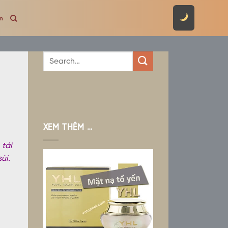
ên
XEM THÊM …
 tái
ùi.