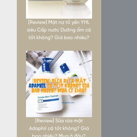
[Review] Mặt nạ tổ yến YHL
siêu Cấp nước Dưỡng ẩm có
tốt không? Giá bao nhiêu?
[Review] Sữa rửa mặt
Adaphil có tốt không? Giá
bao nhiêu? Mua ở đâu?