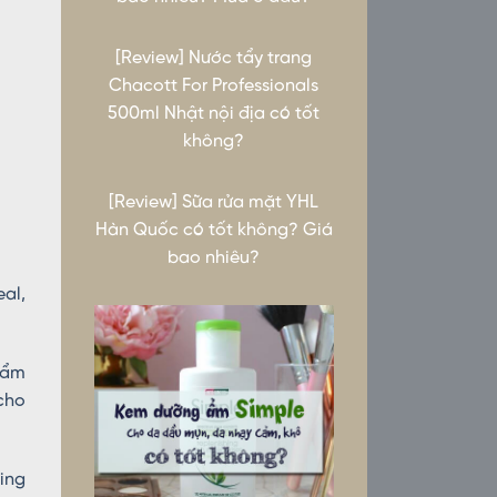
[Review] Nước tẩy trang
Chacott For Professionals
500ml Nhật nội địa có tốt
không?
[Review] Sữa rửa mặt YHL
Hàn Quốc có tốt không? Giá
bao nhiêu?
al,
phẩm
cho
ring