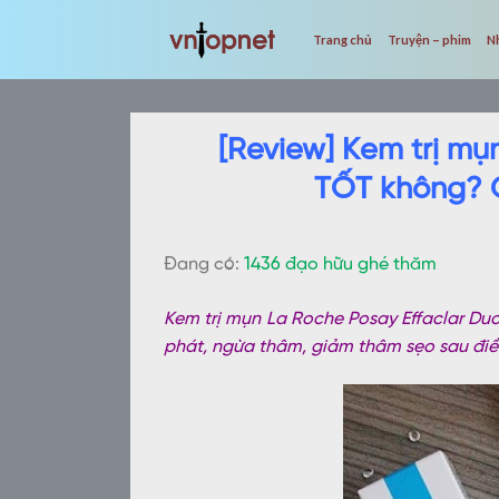
Skip
to
Trang chủ
Truyện – phim
N
content
[Review] Kem trị mụ
TỐT không? 
Đang có:
1436 đạo hữu ghé thăm
Kem trị mụn La Roche Posay Effaclar Du
phát, ngừa thâm, giảm thâm sẹo sau điều