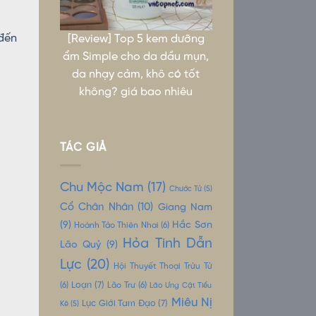
đến
[Review] Top 5 kem dưỡng
ẩm Simple cho da dầu mụn,
da nhạy cảm, khô có tốt
không? giá bao nhiêu
TÁC GIẢ
Chu Mộc Nam
(17)
Chước Tử
(5)
Cổ Chân Nhân
(10)
Giang Nam
(9)
Hắc Sơn
Hoành Tảo Thiên Nhai
(6)
Hỏa Tinh Dẫn
Lão Quỷ
(9)
Lực
(20)
Hội Thuyết Thoại Trửu Tử
Loạn
(7)
(6)
Lão Trư
(6)
Lão Ưng Cật Tiểu
Miêu Nị
Lục Giới Tam Đạo
(7)
Kê
(5)