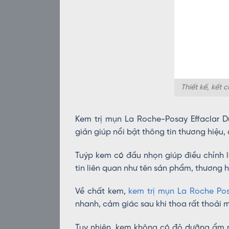
Thiết kế, kết
Kem trị mụn La Roche-Posay Effaclar D
giản giúp nổi bật thông tin thương hiệu
Tuýp kem có đầu nhọn giúp điều chỉnh l
tin liên quan như tên sản phẩm, thương 
Về chất kem,
kem trị mụn La Roche Po
nhanh, cảm giác sau khi thoa rất thoải 
Tuy nhiên, kem không có độ dưỡng ẩm n