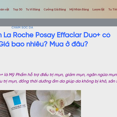
hân vật
Top 50
Tu Vi Bảng
Cường Giả Bảng
Mỹ Nhân Bảng
Lượm lặt
Tu Ti
CHĂM SÓC DA
n La Roche Posay Effaclar Duo+ có
Giá bao nhiêu? Mua ở đâu?
o+ là Mỹ Phẩm hỗ trợ điều trị mụn, giảm mụn, ngăn ngừa mụn
 trị mụn, đồng thời dưỡng ẩm da giúp da không bị khô, sần s