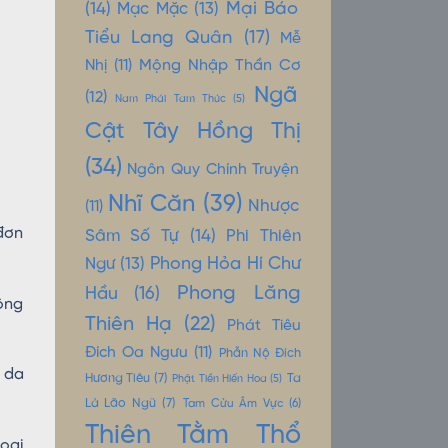
Mại Báo
(14)
Mạc Mặc
(13)
Tiểu Lang Quân
(17)
Mễ
Mộng Nhập Thần Cơ
Nhị
(11)
Ngã
(12)
Nam Phái Tam Thúc
(5)
Cật Tây Hồng Thị
(34)
Ngôn Quy Chính Truyện
Nhĩ Căn
(39)
Nhược
(11)
đơn
Sâm Số Tự
(14)
Phi Thiên
Phong Hỏa Hí Chư
Ngư
(13)
Phong Lăng
Hầu
(16)
ông
Thiên Hạ
(22)
Phát Tiêu
Đích Oa Ngưu
(11)
Phẫn Nộ Đích
 da
Hương Tiêu
(7)
Ta
Phật Tiền Hiến Hoa
(5)
Là Lão Ngũ
(7)
Tam Cửu Âm Vực
(6)
Thiên Tằm Thổ
oại