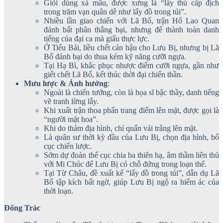
Giỏi dùng xà mâu, được xưng là “lấy thủ cấp địch
trong trăm vạn quân dễ như lấy đồ trong túi”.
Nhiều lần giao chiến với Lã Bố, trận Hổ Lao Quan
đánh bất phân thắng bại, nhưng để thành toàn danh
tiếng của đại ca mà giấu thực lực.
Ở Tiểu Bái, liều chết cản hậu cho Lưu Bị, nhưng bị Lã
Bố đánh bại do thua kém kỹ năng cưỡi ngựa.
Tại Hạ Bì, khắc phục nhược điểm cưỡi ngựa, gần như
giết chết Lã Bố, kết thúc thời đại chiến thần.
Mưu lược & Ảnh hưởng
:
Ngoài là chiến tướng, còn là họa sĩ bậc thầy, danh tiếng
vẽ tranh lừng lẫy.
Khi xuất trận thoa phấn trang điểm lên mặt, được gọi là
“người mặt hoa”.
Khi do thám địa hình, chỉ quấn vải trắng lên mặt.
Là quân sư thời kỳ đầu của Lưu Bị, chọn địa hình, bố
cục chiến lược.
Sớm dự đoán thế cục chia ba thiên hạ, âm thầm liên thủ
với Mi Chúc để Lưu Bị có chỗ đứng trong loạn thế.
Tại Từ Châu, đề xuất kế “lấy đồ trong túi”, dẫn dụ Lã
Bố tập kích bất ngờ, giúp Lưu Bị ngộ ra hiểm ác của
thời loạn.
Đổng Trác