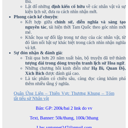
thủ.
Lật đổ những
định kiến cố hữu
về các nhân vật và sự
kiện lịch sử, đưa ra cách nhìn nhận mới.
Phong cách kể chuyện
:
Kết hợp giữa
chính sử, diễn nghĩa và sáng tạo
nguyên tác
, tái hiện thời Tam Quốc theo góc nhìn mới
mẻ.
Khắc họa sự đối lập trong tư duy của các nhân vật, từ
đó làm nổi bật sự khác biệt trong cách nhìn nhận nghĩa
và lợi.
Sự đón nhận & đánh giá
:
Trải qua hơn 20 năm xuất bản, bộ truyện đã trở thành
tượng đài trong dòng truyện tranh lịch sử Hoa ngữ
.
Những chương hồi kinh điển như
Hạ Bì, Quan Độ,
Xích Bích
được đánh giá cao.
Là tác phẩm có chiều sâu, càng đọc càng khám phá
thêm nhiều tầng ý nghĩa.
Quân Ứng Liên – Thiên Vực Thương Khung – Tóm
tắt tiểu sử Nhân vật
Bán: GP: 200k/bai 2 link do vv
Text, Banner: 50k/thang, 100k/3thang
Lhe: vntopnet247@gmail.com