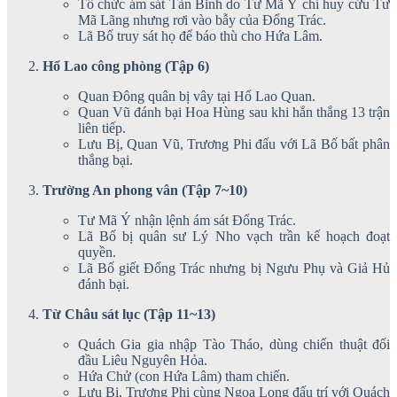
Tổ chức ám sát Tàn Binh do Tư Mã Ý chỉ huy cứu Tư
Mã Lãng nhưng rơi vào bẫy của Đổng Trác.
Lã Bố truy sát họ để báo thù cho Hứa Lâm.
Hổ Lao công phòng (Tập 6)
Quan Đông quân bị vây tại Hổ Lao Quan.
Quan Vũ đánh bại Hoa Hùng sau khi hắn thắng 13 trận
liên tiếp.
Lưu Bị, Quan Vũ, Trương Phi đấu với Lã Bố bất phân
thắng bại.
Trường An phong vân (Tập 7~10)
Tư Mã Ý nhận lệnh ám sát Đổng Trác.
Lã Bố bị quân sư Lý Nho vạch trần kế hoạch đoạt
quyền.
Lã Bố giết Đổng Trác nhưng bị Ngưu Phụ và Giả Hủ
đánh bại.
Từ Châu sát lục (Tập 11~13)
Quách Gia gia nhập Tào Tháo, dùng chiến thuật đối
đầu Liêu Nguyên Hỏa.
Hứa Chử (con Hứa Lâm) tham chiến.
Lưu Bị, Trương Phi cùng Ngọa Long đấu trí với Quách