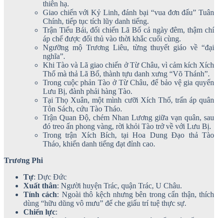
thiên hạ.
Giao chiến với Kỷ Linh, đánh bại “vua đơn đấu” Tuân
Chính, tiếp tục tích lũy danh tiếng.
Trận Tiểu Bái, đối chiến Lã Bố cả ngày đêm, thậm chí
áp chế được đối thủ vào thời khắc cuối cùng.
Ngưỡng mộ Trương Liêu, từng thuyết giáo về “đại
nghĩa”.
Khi Tào và Lã giao chiến ở Từ Châu, vì cảm kích Xích
Thố mà thả Lã Bố, thành tựu danh xưng “Võ Thánh”.
Trong cuộc phản Tào ở Từ Châu, để bảo vệ gia quyến
Lưu Bị, đành phải hàng Tào.
Tại Thọ Xuân, một mình cưỡi Xích Thố, trấn áp quân
Tôn Sách, cứu Tào Tháo.
Trận Quan Độ, chém Nhan Lương giữa vạn quân, sau
đó treo ấn phong vàng, rời khỏi Tào trở về với Lưu Bị.
Trong trận Xích Bích, tại Hoa Dung Đạo thả Tào
Tháo, khiến danh tiếng đạt đỉnh cao.
Trương Phi
Tự
: Dực Đức
Xuất thân
: Người huyện Trác, quận Trác, U Châu.
Tính cách
: Ngoài thô kệch nhưng bên trong cẩn thận, thích
dùng “hữu dũng vô mưu” để che giấu trí tuệ thực sự.
Chiến lực
: