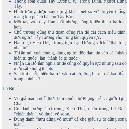
Thống soái quân Tây Lương, tự Trọng Dĩnh, người Lũng
Tây.
Hình tượng được xây dựng khác biệt so với truyền thống,
mang khí phách bá chủ Tây Bắc.
Một tay vực dậy Hán thất nhưng cũng khiến thiên hạ loạn
hơn.
Chủ trương dùng thủ đoạn cứng rắn để cải cách triều đình,
đưa người Tây Lương vào trung tâm quyền lực.
Đánh bại Viên Thiệu trong trận Lạc Dương với kế “thành hạ
nhất tụ”.
Tài ăn nói xuất chúng, dùng người độc đáo, tin vào cả “nhậm
hiền trị quốc” lẫn “hành ác trị quốc”.
Nhận Lã Bố làm nghĩa tử để củng cố quyền lực nhưng sau đó
mưu sát không thành.
Sau khi chết, thiên hạ rơi vào cát cứ, ông bị xem là bạo thần
trong chính sử.
Lã Bố
Võ giả mạnh nhất thời Tam Quốc, tự Phụng Tiên, người Tịnh
Châu.
Có danh xưng “mã trung Xích Thố, nhân trung Lã Bố”,
“chiến thần”, võ thuật vô song.
Dùng danh “hữu dũng vô mưu” để che giấu sự trí dũng song
toàn.