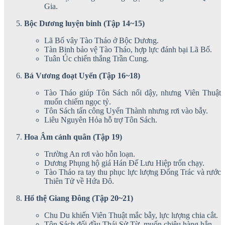
Gia.
Bộc Dương luyện binh (Tập 14~15)
Lã Bố vây Tào Tháo ở Bộc Dương.
Tàn Binh bảo vệ Tào Tháo, hợp lực đánh bại Lã Bố.
Tuân Úc chiến thắng Trần Cung.
Bá Vương đoạt Uyển (Tập 16~18)
Tào Tháo giúp Tôn Sách nổi dậy, nhưng Viên Thuật
muốn chiếm ngọc tỷ.
Tôn Sách tấn công Uyển Thành nhưng rơi vào bẫy.
Liêu Nguyên Hỏa hỗ trợ Tôn Sách.
Hoa Âm cảnh quân (Tập 19)
Trường An rơi vào hỗn loạn.
Dương Phụng hộ giá Hán Đế Lưu Hiệp trốn chạy.
Tào Tháo ra tay thu phục lực lượng Đổng Trác và rước
Thiên Tử về Hứa Đô.
Hổ thệ Giang Đông (Tập 20~21)
Chu Du khiến Viên Thuật mắc bẫy, lực lượng chia cắt.
Tôn Sách đối đầu Thái Sử Từ, muốn chiêu hàng hắn.