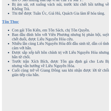
Bị ám sát, rơi xuống vách núi, trước khi chết hồi tưởng về
Khổng Trà.
Thi thể được Tuân Úc, Giả Hủ, Quách Gia làm lễ hỏa táng.
Tôn Thục
Con gái Tôn Kiên, em Tôn Sách, chị Tôn Quyền.
Ban đầu đính hôn với Viên Phương nhưng bị phản bội, suýt
chết đuối, được Liêu Nguyên Hỏa cứu.
Nhiều lần cùng Liêu Nguyên Hỏa đối đầu sinh tử, dần có tình
cảm với hắn.
Được sắp xếp kết hôn chính trị với Liêu Nguyên Hỏa nhưng
hắn từ chối.
Trước trận Xích Bích, được Tôn gia định gả cho Lưu Bị
nhưng vẫn hướng về Liêu Nguyên Hỏa.
Cuối cùng trở về Giang Đông sau khi nhận được lời từ chối
gián tiếp của hắn.