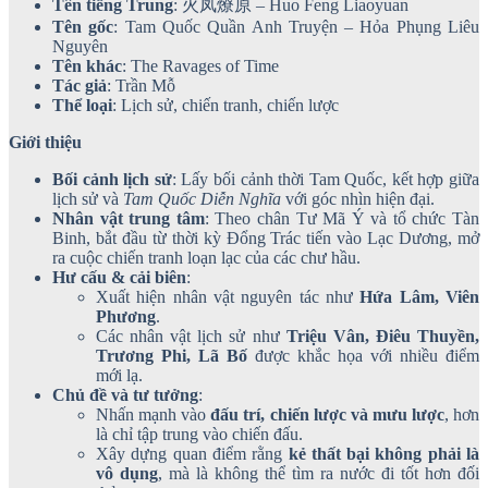
Tên tiếng Trung
: 火凤燎原 – Huo Feng Liaoyuan
Tên gốc
: Tam Quốc Quần Anh Truyện – Hỏa Phụng Liêu
Nguyên
Tên khác
: The Ravages of Time
Tác giả
: Trần Mỗ
Thể loại
: Lịch sử, chiến tranh, chiến lược
Giới thiệu
Bối cảnh lịch sử
: Lấy bối cảnh thời Tam Quốc, kết hợp giữa
lịch sử và
Tam Quốc Diễn Nghĩa
với góc nhìn hiện đại.
Nhân vật trung tâm
: Theo chân Tư Mã Ý và tổ chức Tàn
Binh, bắt đầu từ thời kỳ Đổng Trác tiến vào Lạc Dương, mở
ra cuộc chiến tranh loạn lạc của các chư hầu.
Hư cấu & cải biên
:
Xuất hiện nhân vật nguyên tác như
Hứa Lâm, Viên
Phương
.
Các nhân vật lịch sử như
Triệu Vân, Điêu Thuyền,
Trương Phi, Lã Bố
được khắc họa với nhiều điểm
mới lạ.
Chủ đề và tư tưởng
:
Nhấn mạnh vào
đấu trí, chiến lược và mưu lược
, hơn
là chỉ tập trung vào chiến đấu.
Xây dựng quan điểm rằng
kẻ thất bại không phải là
vô dụng
, mà là không thể tìm ra nước đi tốt hơn đối