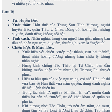
vì nhiều yếu tố khác nhau.
Lưu Bị
Tự
: Huyền Đức
Xuất thân
: Hậu duệ của Trung Sơn Tĩnh Vương, người
huyện Trác, quận Trác, U Châu. Dòng dõi hoàng thất nhưng
suy tàn, danh tiếng không nổi bật.
Tính cách
: Nhân nghĩa, trọng con người làm gốc, nhưng ban
đầu có phần ngu trực, duy tâm, thường bị xem là “ngốc tử”.
Chiến lược & Mưu lược
:
Xuất hiện với chiêu “cướp một thành, cứu hai thành”,
thoạt nhìn hoang đường nhưng hàm chứa lý tưởng
nhân nghĩa.
Hưng binh chống Tào Tháo tại Từ Châu, ban đầu
không muốn nhận chức nhưng bị Trương Phi thuyết
phục.
Hiểu ra hậu quả của việc ngu trung với nhà Hán, từ đó
vừa bảo vệ Hán thất vừa nắm quyền, dùng danh nghĩa
để hiệu lệnh thiên hạ.
Trong lúc sinh tử, ngộ ra bản thân là “cá”, muốn đánh
thiên hạ cần có “nước”, từ đó khát khao có quân sư
phò tá.
Khi nương nhờ Tào Tháo, trở nên âm trầm, đa mưu,
dùng tâm kế lấy lòng Trương Liêu để được Tào Tháo