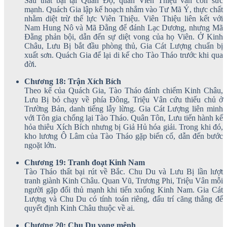
Sau thất bại tại Quan Độ, quân Viên Thiệu vẫn còn sức
mạnh. Quách Gia lập kế hoạch nhắm vào Tư Mã Ý, thực chất
nhằm diệt trừ thế lực Viên Thiệu. Viên Thiệu liên kết với
Nam Hung Nô và Mã Đằng để đánh Lạc Dương, nhưng Mã
Đằng phản bội, dẫn đến sự diệt vong của họ Viên. Ở Kinh
Châu, Lưu Bị bắt đầu phòng thủ, Gia Cát Lượng chuẩn bị
xuất sơn. Quách Gia để lại di kế cho Tào Tháo trước khi qua
đời.
Chương 18: Trận Xích Bích
Theo kế của Quách Gia, Tào Tháo đánh chiếm Kinh Châu,
Lưu Bị bỏ chạy về phía Đông, Triệu Vân cứu thiếu chủ ở
Trường Bản, danh tiếng lẫy lừng. Gia Cát Lượng liên minh
với Tôn gia chống lại Tào Tháo. Quân Tôn, Lưu tiến hành kế
hỏa thiêu Xích Bích nhưng bị Giả Hủ hóa giải. Trong khi đó,
kho lương Ô Lâm của Tào Tháo gặp biến cố, dẫn đến bước
ngoặt lớn.
Chương 19: Tranh đoạt Kinh Nam
Tào Tháo thất bại rút về Bắc. Chu Du và Lưu Bị lần lượt
tranh giành Kinh Châu. Quan Vũ, Trương Phi, Triệu Vân mỗi
người gặp đối thủ mạnh khi tiến xuống Kinh Nam. Gia Cát
Lượng và Chu Du có tính toán riêng, đấu trí căng thẳng để
quyết định Kinh Châu thuộc về ai.
Chương 20: Chu Du vong mệnh