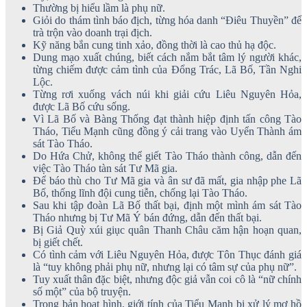
Thường bị hiểu lầm là phụ nữ.
Giỏi do thám tình báo địch, từng hóa danh “Điêu Thuyền” để
trà trộn vào doanh trại địch.
Kỹ năng bắn cung tinh xảo, đồng thời là cao thủ hạ độc.
Dung mạo xuất chúng, biết cách nắm bắt tâm lý người khác,
từng chiếm được cảm tình của Đổng Trác, Lã Bố, Tần Nghi
Lộc.
Từng rơi xuống vách núi khi giải cứu Liêu Nguyên Hỏa,
được Lã Bố cứu sống.
Vì Lã Bố và Bàng Thống đạt thành hiệp định tấn công Tào
Tháo, Tiểu Mạnh cũng đồng ý cải trang vào Uyển Thành ám
sát Tào Tháo.
Do Hứa Chử, không thể giết Tào Tháo thành công, dẫn đến
việc Tào Tháo tàn sát Tư Mã gia.
Để báo thù cho Tư Mã gia và ân sư đã mất, gia nhập phe Lã
Bố, thống lĩnh đội cung tiễn, chống lại Tào Tháo.
Sau khi tập đoàn Lã Bố thất bại, định một mình ám sát Tào
Tháo nhưng bị Tư Mã Ý bán đứng, dẫn đến thất bại.
Bị Giả Quỳ xúi giục quân Thanh Châu căm hận hoạn quan,
bị giết chết.
Có tình cảm với Liêu Nguyên Hỏa, được Tôn Thục đánh giá
là “tuy không phải phụ nữ, nhưng lại có tâm sự của phụ nữ”.
Tuy xuất thân đặc biệt, nhưng độc giả vẫn coi cô là “nữ chính
số một” của bộ truyện.
Trong bản hoạt hình, giới tính của Tiểu Mạnh bị xử lý mơ hồ