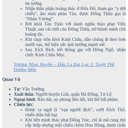
tin tưởng.
Nhận thân phận hoàng thúc ở Hứa Đô, tham gia “y đới
chiếu”, âm mưu phản Tào, được Đổng Thừa gọi là
“Nhân Vương”.
Rời khỏi Tào Tháo với danh nghĩa thảo phạt Viên
Thuật, sau cái chết của Đổng Thừa, trở thành minh chủ
hoàng tộc.
Khi chạy trốn khỏi Kinh Châu, dân chúng đi theo hơn
mười vạn, thể hiện sức ảnh hưởng mạnh mẽ.
Sau Xích Bích, kết thông gia với Đông Ngô, nhận
chức Kinh Châu Mục.
Trương Nhạc Huyên – Đấu La Đại Lục 2: Tuyệt Thế
Đường Môn
Quan Vũ
Tự
: Vân Trường
Xuất thân
: Người huyện Giải, quận Hà Đông, Tư Lệ.
Ngoại hình
: Râu dài, uy phong lẫm liệt, khí thế bất phàm.
Chiến lực
:
Được ca ngợi là “vạn người địch”, cưỡi Xích Thố,
chiến thần bất bại.
Khi liên minh thảo phạt Đổng Trác, chỉ là mã cung thủ
cấp thấp nhưng một chiêu chém Hoa Hùng, danh chấn