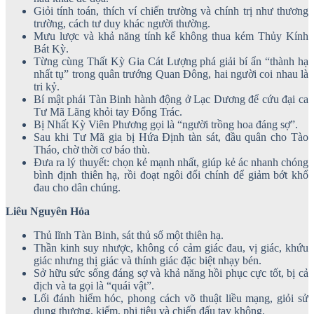
Giỏi tính toán, thích ví chiến trường và chính trị như thương
trường, cách tư duy khác người thường.
Mưu lược và khả năng tính kế không thua kém Thủy Kính
Bát Kỳ.
Từng cùng Thất Kỳ Gia Cát Lượng phá giải bí ẩn “thành hạ
nhất tụ” trong quân trướng Quan Đông, hai người coi nhau là
tri kỷ.
Bí mật phái Tàn Binh hành động ở Lạc Dương để cứu đại ca
Tư Mã Lãng khỏi tay Đổng Trác.
Bị Nhất Kỳ Viên Phương gọi là “người trồng hoa đáng sợ”.
Sau khi Tư Mã gia bị Hứa Định tàn sát, đầu quân cho Tào
Tháo, chờ thời cơ báo thù.
Đưa ra lý thuyết: chọn kẻ mạnh nhất, giúp kẻ ác nhanh chóng
bình định thiên hạ, rồi đoạt ngôi đổi chính để giảm bớt khổ
đau cho dân chúng.
Liêu Nguyên Hỏa
Thủ lĩnh Tàn Binh, sát thủ số một thiên hạ.
Thần kinh suy nhược, không có cảm giác đau, vị giác, khứu
giác nhưng thị giác và thính giác đặc biệt nhạy bén.
Sở hữu sức sống đáng sợ và khả năng hồi phục cực tốt, bị cả
địch và ta gọi là “quái vật”.
Lối đánh hiểm hóc, phong cách võ thuật liều mạng, giỏi sử
dụng thương, kiếm, phi tiêu và chiến đấu tay không.