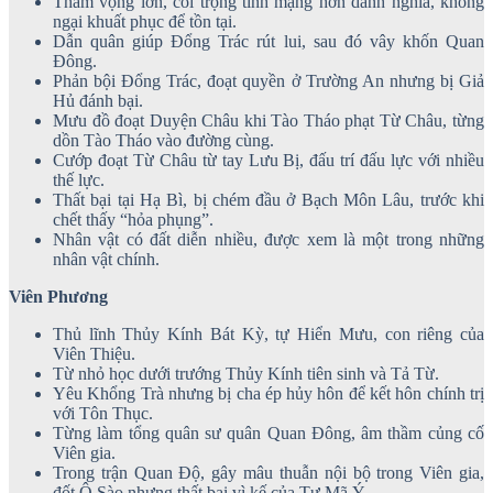
Tham vọng lớn, coi trọng tính mạng hơn danh nghĩa, không
ngại khuất phục để tồn tại.
Dẫn quân giúp Đổng Trác rút lui, sau đó vây khốn Quan
Đông.
Phản bội Đổng Trác, đoạt quyền ở Trường An nhưng bị Giả
Hủ đánh bại.
Mưu đồ đoạt Duyện Châu khi Tào Tháo phạt Từ Châu, từng
dồn Tào Tháo vào đường cùng.
Cướp đoạt Từ Châu từ tay Lưu Bị, đấu trí đấu lực với nhiều
thế lực.
Thất bại tại Hạ Bì, bị chém đầu ở Bạch Môn Lâu, trước khi
chết thấy “hỏa phụng”.
Nhân vật có đất diễn nhiều, được xem là một trong những
nhân vật chính.
Viên Phương
Thủ lĩnh Thủy Kính Bát Kỳ, tự Hiển Mưu, con riêng của
Viên Thiệu.
Từ nhỏ học dưới trướng Thủy Kính tiên sinh và Tả Từ.
Yêu Khổng Trà nhưng bị cha ép hủy hôn để kết hôn chính trị
với Tôn Thục.
Từng làm tổng quân sư quân Quan Đông, âm thầm củng cố
Viên gia.
Trong trận Quan Độ, gây mâu thuẫn nội bộ trong Viên gia,
đốt Ô Sào nhưng thất bại vì kế của Tư Mã Ý.