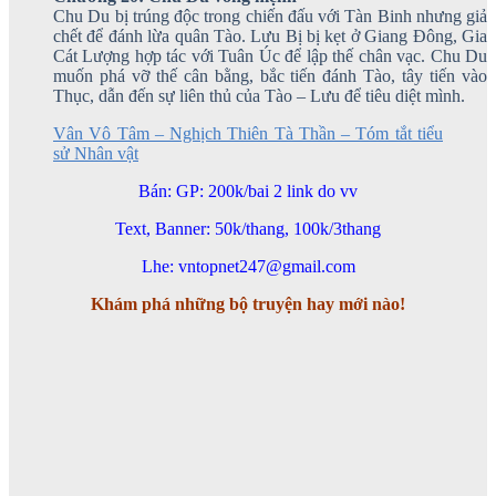
Chu Du bị trúng độc trong chiến đấu với Tàn Binh nhưng giả
chết để đánh lừa quân Tào. Lưu Bị bị kẹt ở Giang Đông, Gia
Cát Lượng hợp tác với Tuân Úc để lập thế chân vạc. Chu Du
muốn phá vỡ thế cân bằng, bắc tiến đánh Tào, tây tiến vào
Thục, dẫn đến sự liên thủ của Tào – Lưu để tiêu diệt mình.
Vân Vô Tâm – Nghịch Thiên Tà Thần – Tóm tắt tiểu
sử Nhân vật
Bán: GP: 200k/bai 2 link do vv
Text, Banner: 50k/thang, 100k/3thang
Lhe: vntopnet247@gmail.com
Khám phá những bộ truyện hay mới nào!