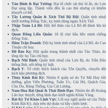
Tàn Binh & Bại Tướng
: Hai tổ chức sát thủ bí ẩn, do Lưu
Đại sáng lập. Thành viên đều là cao thủ nhưng có khiếm
khuyết cơ thể.
Tây Lương Quân & Xích Thố Bộ Đội
: Quân tinh nhuệ
dưới trướng Đổng Trác, kỵ binh dùng ngựa Xích Thố.
Thập Toàn Lã Bố
: Đội thế thân của Lã Bố để đánh lừa kẻ
địch.
Quan Đông Liên Quân
: 18 lộ chư hầu liên minh chống
Đổng Trác.
Hãm Trận Doanh
: Đội kỵ binh tinh nhuệ của Lã Bố, do Cao
Thuận chỉ huy.
Hổ Báo Kỵ
: Đội quân trung thành nhất của Tào Tháo, do
tông tộc họ Tào chỉ huy.
Bạch Nhĩ Binh
: Quân tinh nhuệ của Lưu Bị, do Trần Đáo
thống lĩnh, nổi tiếng kỷ luật.
Bạch Y
: Tổ chức thích khách của Tôn Quyền, chuyên đột
kích hậu phương địch.
Thủy Kính Bát Kỳ
: Nhóm 8 quân sư do Tư Mã Huy bồi
dưỡng, gồm Viên Phương, Tuân Úc, Giả Hủ, Quách Gia,
Chu Du, Bàng Thống, Gia Cát Lượng.
Nam Hoa Bát Quái & Thái Bình Đạo
: Nhóm tín đồ Hoàng
Lão học thuyết, từng lãnh đạo khởi nghĩa Khăn Vàng.
Bát Kỳ Tư Khảo Lĩnh Vực
: Lối suy nghĩ quân sự của Thủy
Kính Bát Kỳ, dựa trên dự đoán và bẫy chiến lược.
Sĩ Khí Luận
: Kế hoạch nâng cao sĩ khí phe mình, hạ thấp sĩ