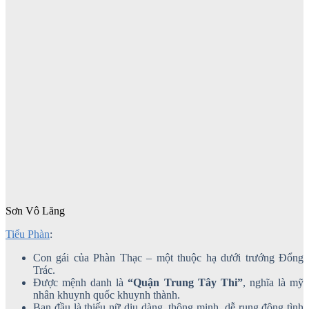
Sơn Vô Lăng
Tiểu Phàn
:
Con gái của Phàn Thạc – một thuộc hạ dưới trướng Đổng
Trác.
Được mệnh danh là
“Quận Trung Tây Thi”
, nghĩa là mỹ
nhân khuynh quốc khuynh thành.
Ban đầu là thiếu nữ dịu dàng, thông minh, dễ rung động tình