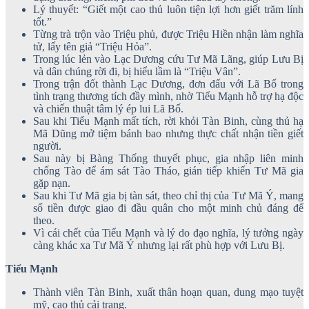
Lý thuyết: “Giết một cao thủ luôn tiện lợi hơn giết trăm lính
tốt.”
Từng trà trộn vào Triệu phủ, được Triệu Hiền nhận làm nghĩa
tử, lấy tên giả “Triệu Hỏa”.
Trong lúc lẻn vào Lạc Dương cứu Tư Mã Lãng, giúp Lưu Bị
và dân chúng rời đi, bị hiểu lầm là “Triệu Vân”.
Trong trận đốt thành Lạc Dương, đơn đấu với Lã Bố trong
tình trạng thương tích đầy mình, nhờ Tiểu Mạnh hỗ trợ hạ độc
và chiến thuật tâm lý ép lui Lã Bố.
Sau khi Tiểu Mạnh mất tích, rời khỏi Tàn Binh, cùng thủ hạ
Mã Dũng mở tiệm bánh bao nhưng thực chất nhận tiền giết
người.
Sau này bị Bàng Thống thuyết phục, gia nhập liên minh
chống Tào để ám sát Tào Tháo, gián tiếp khiến Tư Mã gia
gặp nạn.
Sau khi Tư Mã gia bị tàn sát, theo chỉ thị của Tư Mã Ý, mang
số tiền được giao đi đầu quân cho một minh chủ đáng để
theo.
Vì cái chết của Tiểu Mạnh và lý do đạo nghĩa, lý tưởng ngày
càng khác xa Tư Mã Ý nhưng lại rất phù hợp với Lưu Bị.
Tiểu Mạnh
Thành viên Tàn Binh, xuất thân hoạn quan, dung mạo tuyệt
mỹ, cao thủ cải trang.