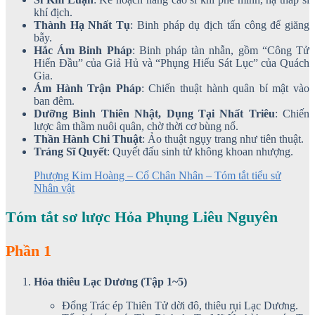
khí địch.
Thành Hạ Nhất Tụ
: Binh pháp dụ địch tấn công để giăng
bẫy.
Hắc Ám Binh Pháp
: Binh pháp tàn nhẫn, gồm “Công Tử
Hiến Đầu” của Giả Hủ và “Phụng Hiếu Sát Lục” của Quách
Gia.
Ám Hành Trận Pháp
: Chiến thuật hành quân bí mật vào
ban đêm.
Dưỡng Binh Thiên Nhật, Dụng Tại Nhất Triêu
: Chiến
lược âm thầm nuôi quân, chờ thời cơ bùng nổ.
Thần Hành Chi Thuật
: Ảo thuật ngụy trang như tiên thuật.
Tráng Sĩ Quyết
: Quyết đấu sinh tử không khoan nhượng.
Phượng Kim Hoàng – Cổ Chân Nhân – Tóm tắt tiểu sử
Nhân vật
Tóm tắt sơ lược Hỏa Phụng Liêu Nguyên
Phần 1
Hỏa thiêu Lạc Dương (Tập 1~5)
Đổng Trác ép Thiên Tử dời đô, thiêu rụi Lạc Dương.