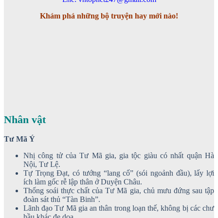
Khám phá những bộ truyện hay mới nào!
Nhân vật
Tư Mã Ý
Nhị công tử của Tư Mã gia, gia tộc giàu có nhất quận Hà
Nội, Tư Lệ.
Tự Trọng Đạt, có tướng “lang cố” (sói ngoảnh đầu), lấy lợi
ích làm gốc rễ lập thân ở Duyện Châu.
Thống soái thực chất của Tư Mã gia, chủ mưu đứng sau tập
đoàn sát thủ “Tàn Binh”.
Lãnh đạo Tư Mã gia an thân trong loạn thế, không bị các chư
hầu khác đe dọa.