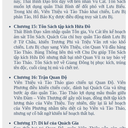
này, Thái Bình Đạo trỗi dậy với tiên nhân Vu Cát. Tôn Sách
muốn lợi dụng quân Thái Bình để đối phó với Lưu Biểu.
Trong khi đó, Viên Thiệu và Tào Tháo khai chiến, Lưu Bị
phản Tào, Hổ Báo Kỵ được điều động truy sát Lưu Bị.
Chương 15: Tôn Sách tập kích Hứa Đô
Thái Bình Đạo xâm nhập quân Tôn gia, Vu Cát lên kế hoạch
ám sát Tôn Sách. Quách Gia chỉ huy quân Tào đánh Lưu Bị
ở Từ Châu, khiến Trương Phi và Triệu Vân rơi vào khổ
chiến, Lưu Bị chạy sang Viên Thiệu, còn Quan Vũ đầu hàng
Tào Tháo. Bàng Thống liên thủ với Chu Du giúp Tôn Sách
tập kích Hứa Đô nhưng thất bại nhờ Quan Vũ ra tay bảo vệ
Tào Tháo. Tôn Sách trở về Giang Đông bị phục kích, trúng
tên độc, cuối cùng bị mù và chết trẻ.
Chương 16: Trận Quan Độ
Viên Thiệu và Tào Tháo giao chiến tại Quan Độ. Viên
Phương điều khiển chiến cuộc, đánh bại Quách Gia và từng
bước áp đảo quân Tào. Tào Tháo lợi dụng mâu thuẫn giữa
Viên Đàm – Viên Thượng để gây nội loạn, đồng thời tập kích
lương thảo của Viên Thiệu. Tuy nhiên, đây lại là kế hoạch
của Viên Phương nhằm tiêu diệt cả họ Viên và Tào Tháo,
nhưng sự cố bất ngờ khiến kế hoạch thất bại.
Chương 17: Di kế của Quách Gia