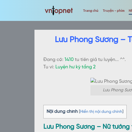
Skip
to
Trang chủ
Truyện – phim
N
content
Lưu Phong Sương – T
Đang có:
1410
tu tiên giả tu luyện... ^^.
Tu vi:
Luyện hư kỳ tầng 2
Lưu Phong Sươn
Nội dung chính
[
Hiển thị nội dung chính
]
Lưu Phong Sương – Nữ tướng t