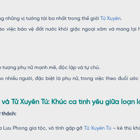
g những vị tướng tài ba nhất trong thế giới
Tử Xuyên
.
o việc bảo vệ đất nước khỏi giặc ngoại xâm và mang lại 
 tượng phụ nữ mạnh mẽ, độc lập và tự chủ.
 nhiều người, đặc biệt là phụ nữ, trong việc theo đuổi ước
và Tử Xuyên Tú: Khúc ca tình yêu giữa loạn l
 thách:
a Lưu Phong gia tộc, vô tình gặp gỡ
Tử Xuyên Tú
– kẻ thù kh