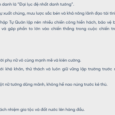
danh là “Đại lục đệ nhất danh tướng”.
ự xuất chúng, mưu lược sắc bén và khả năng lãnh đạo tài tìn
hập Tự Quân lập nên nhiều chiến công hiển hách, bảo vệ b
 và góp phần to lớn vào chiến thắng trong cuộc chiến tr
ời phụ nữ vô cùng mạnh mẽ và kiên cường.
i khó khăn, thử thách và luôn giữ vững lập trường trước 
một nữ tướng dũng mãnh, không hề nao núng trước kẻ thù.
ách nhiệm gia tộc và đất nước lên hàng đầu.