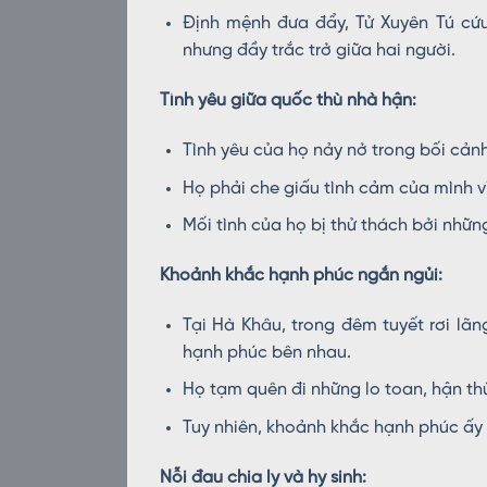
Định mệnh đưa đẩy, Tử Xuyên Tú cứ
nhưng đầy trắc trở giữa hai người.
Tình yêu giữa quốc thù nhà hận:
Tình yêu của họ nảy nở trong bối cảnh 
Họ phải che giấu tình cảm của mình v
Mối tình của họ bị thử thách bởi những
Khoảnh khắc hạnh phúc ngắn ngủi:
Tại Hà Khâu, trong đêm tuyết rơi lã
hạnh phúc bên nhau.
Họ tạm quên đi những lo toan, hận th
Tuy nhiên, khoảnh khắc hạnh phúc ấy 
Nỗi đau chia ly và hy sinh: