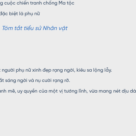
ng cuộc chiến tranh chống Ma tộc
ặc biệt là phụ nữ
óm tắt tiểu sử Nhân vật
gười phụ nữ xinh đẹp rạng ngời, kiêu sa lộng lẫy.
t sáng ngời và nụ cười rạng rỡ.
nh mẽ, uy quyền của một vị tướng lĩnh, vừa mang nét dịu d