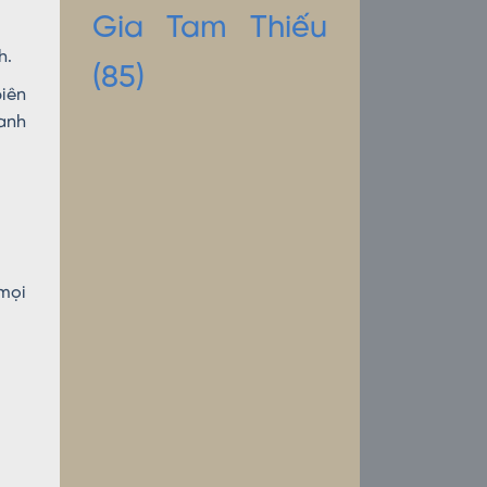
Gia Tam Thiếu
h.
(85)
iên
anh
mọi