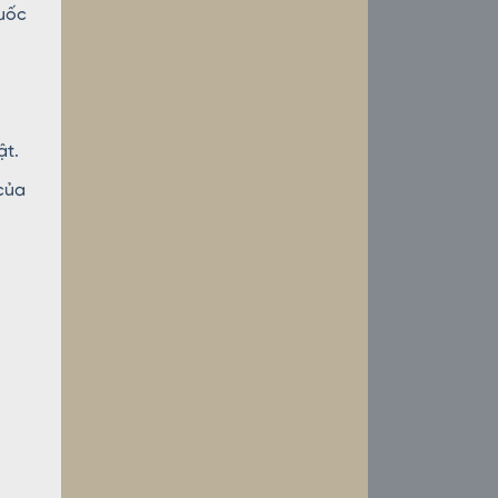
quốc
ật.
 của