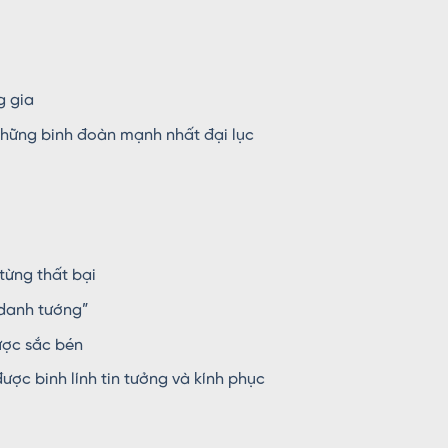
g gia
những binh đoàn mạnh nhất đại lục
từng thất bại
 danh tướng”
ược sắc bén
được binh lính tin tưởng và kính phục