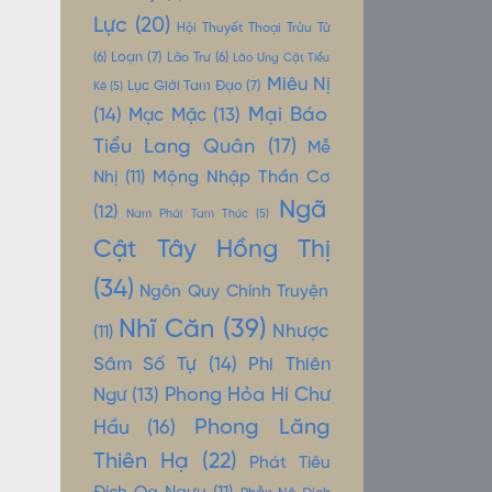
Lực
(20)
Hội Thuyết Thoại Trửu Tử
Loạn
(7)
(6)
Lão Trư
(6)
Lão Ưng Cật Tiểu
Miêu Nị
Lục Giới Tam Đạo
(7)
Kê
(5)
Mại Báo
(14)
Mạc Mặc
(13)
Tiểu Lang Quân
(17)
Mễ
Mộng Nhập Thần Cơ
Nhị
(11)
Ngã
(12)
Nam Phái Tam Thúc
(5)
Cật Tây Hồng Thị
(34)
Ngôn Quy Chính Truyện
Nhĩ Căn
(39)
Nhược
(11)
Sâm Số Tự
(14)
Phi Thiên
Phong Hỏa Hí Chư
Ngư
(13)
Phong Lăng
Hầu
(16)
Thiên Hạ
(22)
Phát Tiêu