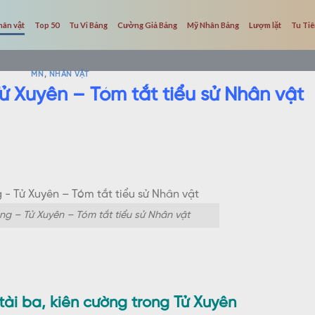
hân vật
Top 50
Tu Vi Bảng
Cường Giả Bảng
Mỹ Nhân Bảng
Lượm lặt
Tu Ti
MN
,
NHÂN VẬT
ử Xuyên – Tóm tắt tiểu sử Nhân vật
g – Tử Xuyên – Tóm tắt tiểu sử Nhân vật
ài ba, kiên cường trong Tử Xuyên