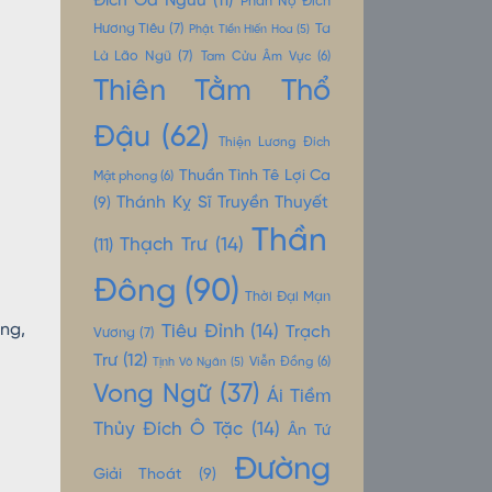
Đích Oa Ngưu
(11)
Phẫn Nộ Đích
Hương Tiêu
(7)
Ta
Phật Tiền Hiến Hoa
(5)
Là Lão Ngũ
(7)
Tam Cửu Âm Vực
(6)
Thiên Tằm Thổ
Đậu
(62)
Thiện Lương Đích
Thuần Tình Tê Lợi Ca
Mật phong
(6)
Thánh Kỵ Sĩ Truyền Thuyết
(9)
Thần
Thạch Trư
(14)
(11)
Đông
(90)
Thời Đại Mạn
àng,
Tiêu Đỉnh
(14)
Trạch
Vương
(7)
Trư
(12)
Tịnh Vô Ngân
(5)
Viễn Đồng
(6)
Vong Ngữ
(37)
Ái Tiềm
Thủy Đích Ô Tặc
(14)
Ân Tứ
Đường
Giải Thoát
(9)