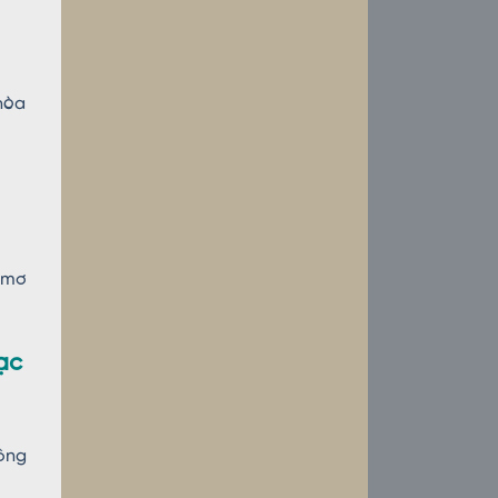
hòa
 mơ
ạc
ông