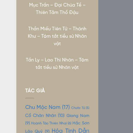
Mục Trần – Đại Chúa Tể –
Thiên Tằm Thổ Đậu
Thần Miếu Tiên Tử – Thánh
Khư – Tóm tắt tiểu sử Nhân
vật
Tần Ly – Lao Thi Nhân – Tóm
tắt tiểu sử Nhân vật
TÁC GIẢ
Chu Mộc Nam
(17)
Chước Tử
(5)
Cổ Chân Nhân
(10)
Giang Nam
(9)
Hắc Sơn
Hoành Tảo Thiên Nhai
(6)
Hỏa Tinh Dẫn
Lão Quỷ
(9)