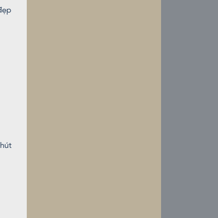
đẹp
hút