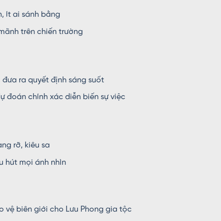
, ít ai sánh bằng
mãnh trên chiến trường
, đưa ra quyết định sáng suốt
ự đoán chính xác diễn biến sự việc
ng rỡ, kiêu sa
u hút mọi ánh nhìn
o vệ biên giới cho Lưu Phong gia tộc