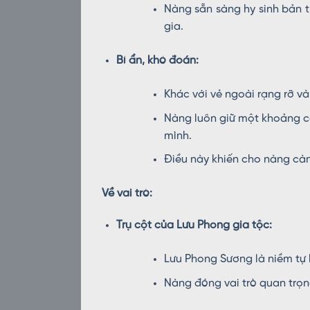
Nàng sẵn sàng hy sinh bản t
gia.
Bí ẩn, khó đoán:
Khác với vẻ ngoài rạng rỡ v
Nàng luôn giữ một khoảng cá
mình.
Điều này khiến cho nàng càng
Về vai trò:
Trụ cột của Lưu Phong gia tộc:
Lưu Phong Sương là niềm tự 
Nàng đóng vai trò quan trọng