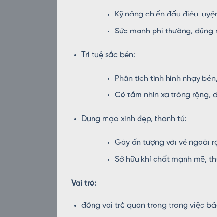
Kỹ năng chiến đấu điêu luyện
Sức mạnh phi thường, dũng 
Trí tuệ sắc bén:
Phân tích tình hình nhạy bén
Có tầm nhìn xa trông rộng, d
Dung mạo xinh đẹp, thanh tú:
Gây ấn tượng với vẻ ngoài rạ
Sở hữu khí chất mạnh mẽ, th
Vai trò:
đóng vai trò quan trọng trong việc bả