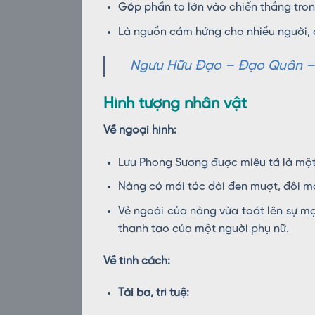
Góp phần to lớn vào chiến thắng tro
Là nguồn cảm hứng cho nhiều người, đ
Ngưu Hữu Đạo – Đạo Quân – T
Hình tượng nhân vật
Về ngoại hình:
Lưu Phong Sương được miêu tả là một n
Nàng có mái tóc dài đen mượt, đôi mắ
Vẻ ngoài của nàng vừa toát lên sự mạ
thanh tao của một người phụ nữ.
Về tính cách:
Tài ba, trí tuệ: