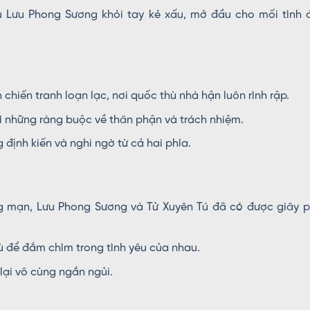
u Lưu Phong Sương khỏi tay kẻ xấu, mở đầu cho mối tình 
chiến tranh loạn lạc, nơi quốc thù nhà hận luôn rình rập.
ì những ràng buộc về thân phận và trách nhiệm.
 định kiến và nghi ngờ từ cả hai phía.
ng mạn, Lưu Phong Sương và Tử Xuyên Tú đã có được giây p
ù để đắm chìm trong tình yêu của nhau.
lại vô cùng ngắn ngủi.