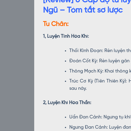
[Review] 6 Cấp độ tu luy
Ngũ – Tóm tắt sơ lược
Tu Chân:
1, Luyện Tinh Hóa Khí:
Thối Kình Đoạn: Rèn luyện t
Đoán Cốt Kỳ: Rèn luyện gân c
Thông Mạch Kỳ: Khai thông k
Trúc Cơ Kỳ (Tiên Thiên Kỳ):
sau này.
2, Luyện Khí Hóa Thần:
Uẩn Đan Cảnh: Ngưng tụ khí t
Ngưng Đan Cảnh: Luyện đan 