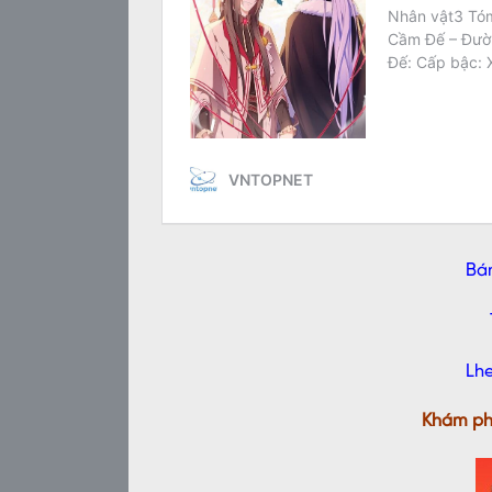
Bán
Lh
Khám ph