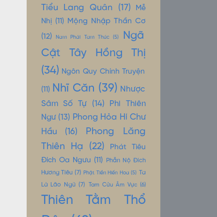
Tiểu Lang Quân
(17)
Mễ
Mộng Nhập Thần Cơ
Nhị
(11)
Ngã
(12)
Nam Phái Tam Thúc
(5)
Cật Tây Hồng Thị
(34)
Ngôn Quy Chính Truyện
Nhĩ Căn
(39)
Nhược
(11)
Sâm Số Tự
(14)
Phi Thiên
Phong Hỏa Hí Chư
Ngư
(13)
Phong Lăng
Hầu
(16)
Thiên Hạ
(22)
Phát Tiêu
Đích Oa Ngưu
(11)
Phẫn Nộ Đích
Hương Tiêu
(7)
Ta
Phật Tiền Hiến Hoa
(5)
Là Lão Ngũ
(7)
Tam Cửu Âm Vực
(6)
Thiên Tằm Thổ