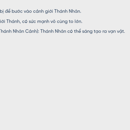
ị để bước vào cảnh giới Thánh Nhân.
ới Thánh, có sức mạnh vô cùng to lớn.
ánh Nhân Cảnh): Thánh Nhân có thể sáng tạo ra vạn vật.