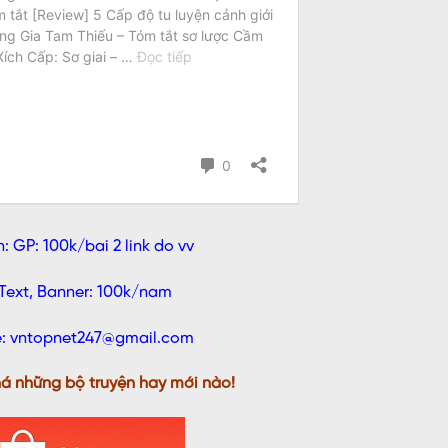
: GP: 100k/bai 2 link do vv
Text, Banner: 100k/nam
e: vntopnet247@gmail.com
á những bộ truyện hay mới nào!