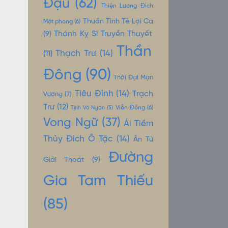
Đậu
(62)
Thiện Lương Đích
Thuần Tình Tê Lợi Ca
Mật phong
(6)
Thánh Kỵ Sĩ Truyền Thuyết
(9)
Thần
Thạch Trư
(14)
(11)
Đông
(90)
Thời Đại Mạn
Tiêu Đỉnh
(14)
Trạch
Vương
(7)
Trư
(12)
Tịnh Vô Ngân
(5)
Viễn Đồng
(6)
Vong Ngữ
(37)
Ái Tiềm
Thủy Đích Ô Tặc
(14)
Ân Tứ
Đường
Giải Thoát
(9)
Gia Tam Thiếu
(85)