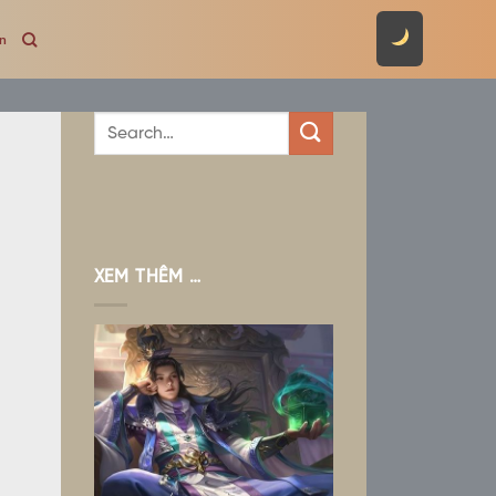
ên
XEM THÊM …