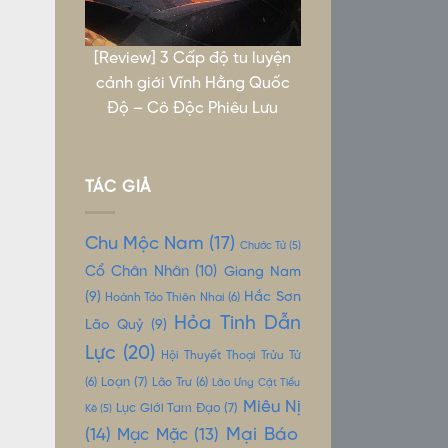
[Review] 3 Cấp độ tu luyện
cảnh giới Vĩnh Hằng Quốc
Độ – Cô Độc Phiêu Lưu
TÁC GIẢ
Chu Mộc Nam
(17)
Chước Tử
(5)
Cổ Chân Nhân
(10)
Giang Nam
(9)
Hắc Sơn
Hoành Tảo Thiên Nhai
(6)
Hỏa Tinh Dẫn
Lão Quỷ
(9)
Lực
(20)
Hội Thuyết Thoại Trửu Tử
Loạn
(7)
(6)
Lão Trư
(6)
Lão Ưng Cật Tiểu
Miêu Nị
Lục Giới Tam Đạo
(7)
Kê
(5)
Mại Báo
(14)
Mạc Mặc
(13)