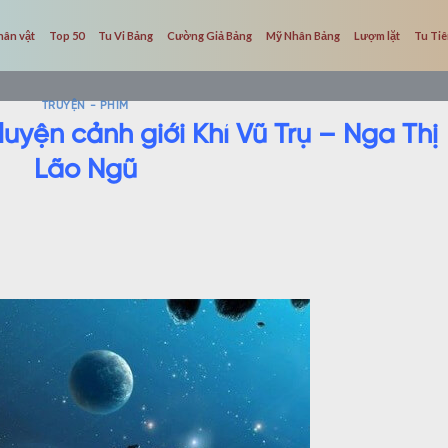
hân vật
Top 50
Tu Vi Bảng
Cường Giả Bảng
Mỹ Nhân Bảng
Lượm lặt
Tu Ti
TRUYỆN - PHIM
luyện cảnh giới Khí Vũ Trụ – Nga Thị
Lão Ngũ