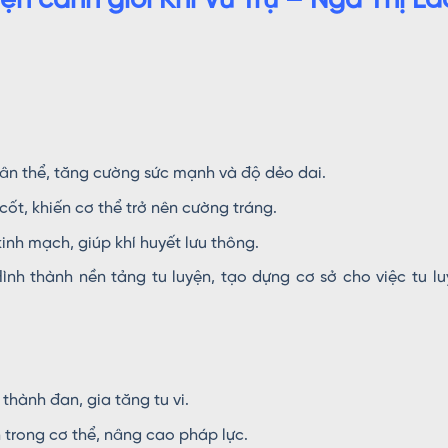
ện cảnh giới Khí Vũ Trụ – Nga Thị Lã
hân thể, tăng cường sức mạnh và độ dẻo dai.
ốt, khiến cơ thể trở nên cường tráng.
inh mạch, giúp khí huyết lưu thông.
 Hình thành nền tảng tu luyện, tạo dựng cơ sở cho việc tu l
hành đan, gia tăng tu vi.
trong cơ thể, nâng cao pháp lực.