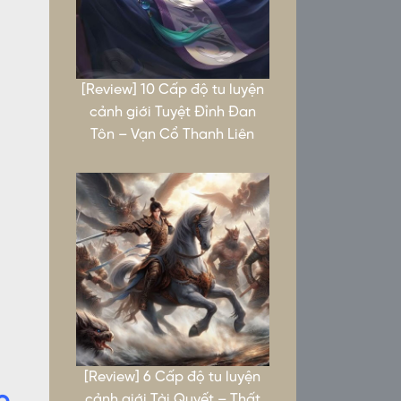
[Review] 10 Cấp độ tu luyện
cảnh giới Tuyệt Đỉnh Đan
Tôn – Vạn Cổ Thanh Liên
[Review] 6 Cấp độ tu luyện
cảnh giới Tài Quyết – Thất