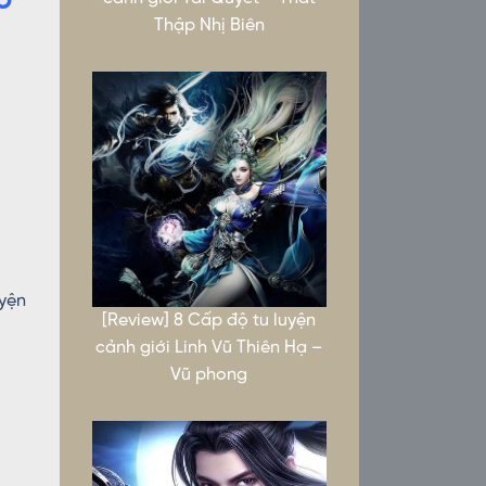
o
Thập Nhị Biên
uyện
[Review] 8 Cấp độ tu luyện
cảnh giới Linh Vũ Thiên Hạ –
Vũ phong