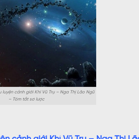
u luyện cảnh giới Khí Vũ Trụ – Nga Thị Lão Ngũ
– Tóm tắt sơ lược