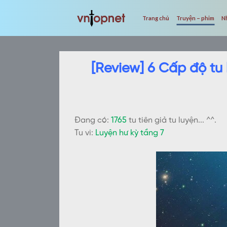
Skip
to
Trang chủ
Truyện – phim
N
content
[Review] 6 Cấp độ tu 
Đang có:
1765
tu tiên giả tu luyện... ^^.
Tu vi:
Luyện hư kỳ tầng 7