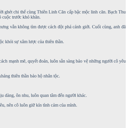
i ghét chi thể cùng Thiên Linh Căn cấp bậc mộc linh căn. Bạch Thu
ỏ cuộc trước khó khăn.
hưng vẫn không tìm được cách đột phá cảnh giới. Cuối cùng, anh đã
c khỏi sự xâm lược của thiên thần.
 cách mạnh mẽ, quyết đoán, luôn sẵn sàng bảo vệ những người cô yêu
áng thiên thần bảo hộ nhân tộc.
ịu dàng, ôn nhu, luôn quan tâm đến người khác.
u, nên cô luôn giữ kín tình cảm của mình.