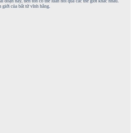
ai đoạn này, tiên tôn có thể luân hồi qua các thế giới khác nhau.
h giới của bất tử vĩnh hằng.