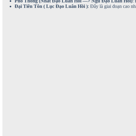
Phổ Thông (Nhất Đạo Luân Hồi —> Ngũ Đạo Luân Hồi)
:
Đại Tiên Tôn ( Lục Đạo Luân Hồi )
: Đây là giai đoạn cao nh