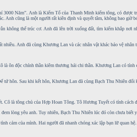
hí 3000 Năm”. Anh là Kiếm Tổ của Thanh Minh kiếm tông, có được trờ
hác. Anh cũng là một người rất kiên định và quyết tâm, không bao giờ b
 không thể trúc cơ. Anh đã lên trời xuống đất, tìm kiếm khắp nơi n
t nhiều. Anh đã cùng Khương Lan và các nhân vật khác bảo vệ nhân tộ
Cô là ôn độc chính thần kiêm thương hải chi thần. Khương Lan có tính
 tứ hôn. Sau khi kết hôn, Khương Lan đã cùng Bạch Thu Nhiên đối kh
ết. Cô là tông chủ của Hợp Hoan Tông. Tô Hương Tuyết có tính cách d
em lòng yêu anh. Tuy nhiên, Bạch Thu Nhiên lúc đó còn chưa biết yê
 tình cảm của mình. Hai người đã nhanh chóng xác lập bạn lữ quan hệ.