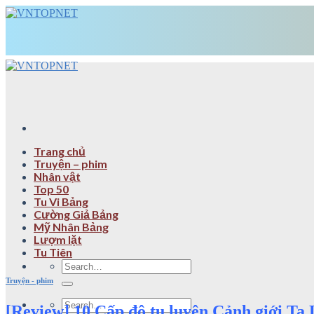
Skip
to
content
Trang chủ
Truyện – phim
Nhân vật
Top 50
Tu Vi Bảng
Cường Giả Bảng
Mỹ Nhân Bảng
Lượm lặt
Tu Tiên
Truyện - phim
[Review] 10 Cấp độ tu luyện Cảnh giới T