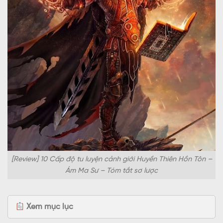
[Review] 10 Cấp độ tu luyện cảnh giới Huyền Thiên Hồn Tôn –
Ám Ma Sư – Tóm tắt sơ lược
Xem mục lục