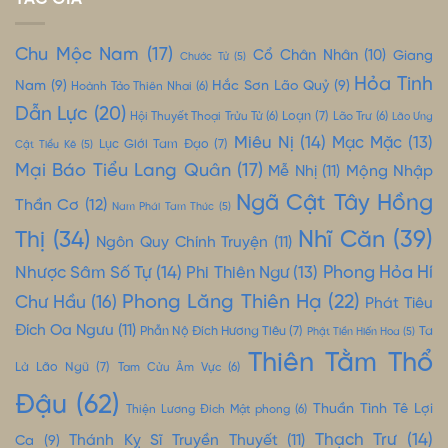
Chu Mộc Nam
(17)
Cổ Chân Nhân
(10)
Giang
Chước Tử
(5)
Hỏa Tinh
Nam
(9)
Hắc Sơn Lão Quỷ
(9)
Hoành Tảo Thiên Nhai
(6)
Dẫn Lực
(20)
Loạn
(7)
Hội Thuyết Thoại Trửu Tử
(6)
Lão Trư
(6)
Lão Ưng
Miêu Nị
(14)
Mạc Mặc
(13)
Lục Giới Tam Đạo
(7)
Cật Tiểu Kê
(5)
Mại Báo Tiểu Lang Quân
(17)
Mộng Nhập
Mễ Nhị
(11)
Ngã Cật Tây Hồng
Thần Cơ
(12)
Nam Phái Tam Thúc
(5)
Nhĩ Căn
(39)
Thị
(34)
Ngôn Quy Chính Truyện
(11)
Nhược Sâm Số Tự
(14)
Phong Hỏa Hí
Phi Thiên Ngư
(13)
Phong Lăng Thiên Hạ
(22)
Chư Hầu
(16)
Phát Tiêu
Đích Oa Ngưu
(11)
Phẫn Nộ Đích Hương Tiêu
(7)
Ta
Phật Tiền Hiến Hoa
(5)
Thiên Tằm Thổ
Là Lão Ngũ
(7)
Tam Cửu Âm Vực
(6)
Đậu
(62)
Thuần Tình Tê Lợi
Thiện Lương Đích Mật phong
(6)
Thạch Trư
(14)
Thánh Kỵ Sĩ Truyền Thuyết
(11)
Ca
(9)