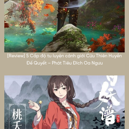
[Review] 5 Cấp độ tu luyện cảnh giới Cửu Thiên Huyền
Đế Quyết – Phát Tiêu Đích Oa Ngưu