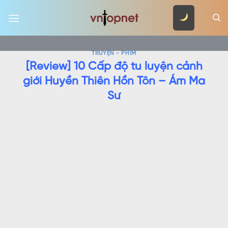
Skip
to
content
TRUYỆN - PHIM
[Review] 10 Cấp độ tu luyện cảnh
giới Huyền Thiên Hồn Tôn – Ám Ma
Sư