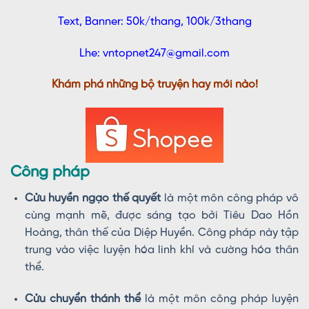
Text, Banner: 50k/thang, 100k/3thang
Lhe: vntopnet247@gmail.com
Khám phá những bộ truyện hay mới nào!
Công pháp
Cửu huyền ngạo thế quyết
là một môn công pháp vô
cùng mạnh mẽ, được sáng tạo bởi Tiêu Dao Hồn
Hoàng, thân thế của Diệp Huyền. Công pháp này tập
trung vào việc luyện hóa linh khí và cường hóa thân
thể.
Cửu chuyển thánh thể
là một môn công pháp luyện