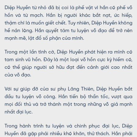
Diệp Huyền từ nhỏ đã bị coi là phế vật vì hắn có phế võ
hồn và từ mạch. Hắn bị người khác bắt nạt, ức hiếp,
thậm chí là muốn giết chết. Tuy nhiên, Diệp Huyền không
hề nản lòng. Hắn quyết tâm tu luyện võ đạo để trở nên
mạnh mẽ, lật đổ số phận của mình.
Trong một lần tình cờ, Diệp Huyền phát hiện ra mình có
tam sinh vũ hồn. Đây là một loại võ hồn cực kỳ hiếm có,
có thể giúp người sở hữu đạt đến cảnh giới cao nhất
của võ đạo.
Với sự giúp đỡ của sư phụ Lăng Thiên, Diệp Huyền bắt
đầu tu luyện võ công. Hắn tiến bộ thần tốc, vượt qua
mọi đối thủ và trở thành một trong những võ giả mạnh
nhất đại lục.
Trong hành trình tu luyện và chinh phục đại lục, Diệp
Huyền đã gặp phải nhiều khó khăn, thử thách. Hắn phải