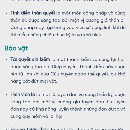
Tinh diễn thần quyết
là một môn công pháp vô cùng
thần bí, được sáng tạo bởi một vị cường giả thần bí.
Công pháp này tập trung vào việc sử dụng linh khí để
thi triển những chiêu thức kỳ lạ và khó hiểu.
Bảo vật
Tài quyết chi kiếm
là một thanh kiếm vô cùng lợi hại,
được sáng tạo bởi Diệp Huyền. Thanh kiếm này được
rèn từ linh khí của Cửu huyền ngạo thế quyết, có khả
năng cắt đứt mọi vật.
Hiên viên lô
là một lò luyện đan vô cùng thần kỳ, được
sáng tạo bởi một vị cường giả luyện đan. Lò luyện
đan này có khả năng luyện thành những đan dược vô
cùng quý hiếm và lợi hại.
Hoang thiên tháp
là một tòa tháp vô cùng cao lớn,