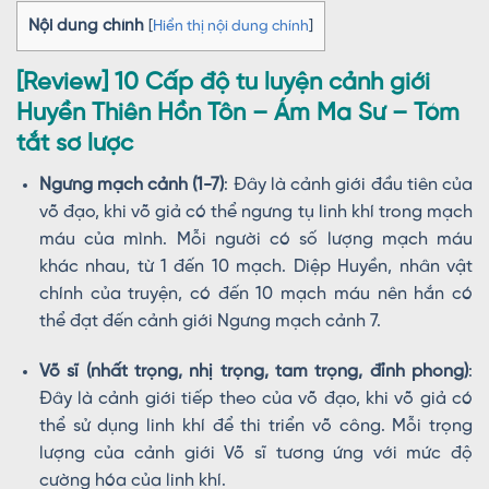
Nội dung chính
[
Hiển thị nội dung chính
]
[Review] 10 Cấp độ tu luyện cảnh giới
Huyền Thiên Hồn Tôn – Ám Ma Sư – Tóm
tắt sơ lược
Ngưng mạch cảnh (1-7)
: Đây là cảnh giới đầu tiên của
võ đạo, khi võ giả có thể ngưng tụ linh khí trong mạch
máu của mình. Mỗi người có số lượng mạch máu
khác nhau, từ 1 đến 10 mạch. Diệp Huyền, nhân vật
chính của truyện, có đến 10 mạch máu nên hắn có
thể đạt đến cảnh giới Ngưng mạch cảnh 7.
Võ sĩ (nhất trọng, nhị trọng, tam trọng, đỉnh phong)
:
Đây là cảnh giới tiếp theo của võ đạo, khi võ giả có
thể sử dụng linh khí để thi triển võ công. Mỗi trọng
lượng của cảnh giới Võ sĩ tương ứng với mức độ
cường hóa của linh khí.