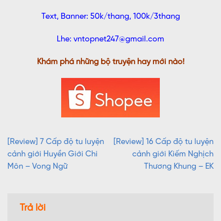
Text, Banner: 50k/thang, 100k/3thang
Lhe: vntopnet247@gmail.com
Khám phá những bộ truyện hay mới nào!
[Review] 7 Cấp độ tu luyện
[Review] 16 Cấp độ tu luyện
cảnh giới Huyền Giới Chi
cảnh giới Kiếm Nghịch
Môn – Vong Ngữ
Thương Khung – EK
Trả lời