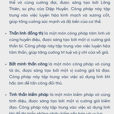
thể vô cùng cường đại, được sáng tạo bởi Lăng
Thiên, sư phụ của Diệp Huyền. Công pháp này tập
trung vào việc luyện hóa kinh mạch và xương cốt,
giúp tăng cường sức mạnh và độ bền của cơ thể.
Thần linh đồng thị
là một môn công pháp tâm linh vô
cùng huyền diệu, được sáng tạo bởi một vị cường giả
thần bí. Công pháp này tập trung vào việc luyện hóa
tâm thần, giúp tăng cường trí tuệ và ý chí của võ giả.
Bất minh thần công
là một môn công pháp vô cùng
tà ác, được sáng tạo bởi một vị cường giả tà đạo.
Công pháp này tập trung vào việc sử dụng linh khí
hắc ám để tấn công đối thủ.
Tinh thần kiếm pháp
là một môn kiếm pháp vô cùng
tinh diệu, được sáng tạo bởi một vị cường giả kiếm
đạo. Công pháp này tập trung vào việc sử dụng linh
khí để thi triển những chiêu kiếm sắc bén và uy lực.