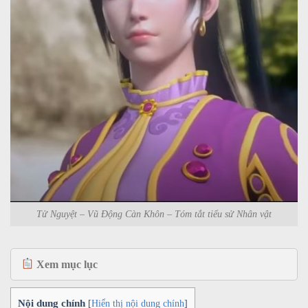
Tử Nguyệt – Vũ Động Càn Khôn – Tóm tắt tiểu sử Nhân vật
Xem mục lục
Nội dung chính
[
Hiển thị nội dung chính
]