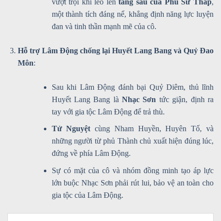
vượt trội khi leo lên
tầng sáu của Phù Sư Tháp
,
một thành tích đáng nể, khẳng định năng lực luyện
đan và tinh thần mạnh mẽ của cô.
Hỗ trợ Lâm Động chống lại Huyết Lang Bang và Quỷ Đao
Môn
:
Sau khi Lâm Động đánh bại Quỷ Diêm, thủ lĩnh
Huyết Lang Bang là
Nhạc Sơn
tức giận, định ra
tay với gia tộc Lâm Động để trả thù.
Tử Nguyệt
cùng Nham Huyền, Huyên Tố, và
những người từ phủ Thành chủ xuất hiện đúng lúc,
đứng về phía Lâm Động.
Sự có mặt của cô và nhóm đồng minh tạo áp lực
lớn buộc Nhạc Sơn phải rút lui, bảo vệ an toàn cho
gia tộc của Lâm Động.