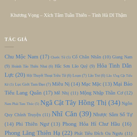
Khương Vọng – Xích Tâm Tuần Thiên – Tình Hà Dĩ Thậm
TÁC GIẢ
Chu Mộc Nam
(17)
Cổ Chân Nhân
(10)
Giang Nam
Chước Tử
(5)
Hỏa Tinh Dẫn
(9)
Hắc Sơn Lão Quỷ
(9)
Hoành Tảo Thiên Nhai
(6)
Lực
(20)
Loạn
(7)
Hội Thuyết Thoại Trửu Tử
(6)
Lão Trư
(6)
Lão Ưng Cật Tiểu
Mại Báo
Miêu Nị
(14)
Mạc Mặc
(13)
Lục Giới Tam Đạo
(7)
Kê
(5)
Tiểu Lang Quân
(17)
Mễ Nhị
(11)
Mộng Nhập Thần Cơ
(12)
Ngã Cật Tây Hồng Thị
(34)
Ngôn
Nam Phái Tam Thúc
(5)
Nhĩ Căn
(39)
Nhược Sâm Số Tự
Quy Chính Truyện
(11)
Phong Hỏa Hí Chư Hầu
(16)
(14)
Phi Thiên Ngư
(13)
Phong Lăng Thiên Hạ
(22)
Phát Tiêu Đích Oa Ngưu
(11)