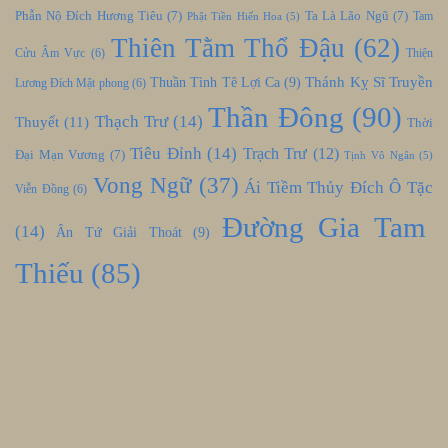
Phẫn Nộ Đích Hương Tiêu
(7)
Ta Là Lão Ngũ
(7)
Tam
Phật Tiền Hiến Hoa
(5)
Thiên Tằm Thổ Đậu
(62)
Cửu Âm Vực
(6)
Thiện
Thánh Kỵ Sĩ Truyền
Thuần Tình Tê Lợi Ca
(9)
Lương Đích Mật phong
(6)
Thần Đông
(90)
Thạch Trư
(14)
Thuyết
(11)
Thời
Tiêu Đỉnh
(14)
Trạch Trư
(12)
Đại Mạn Vương
(7)
Tịnh Vô Ngân
(5)
Vong Ngữ
(37)
Ái Tiềm Thủy Đích Ô Tặc
Viễn Đồng
(6)
Đường Gia Tam
(14)
Ân Tứ Giải Thoát
(9)
Thiếu
(85)