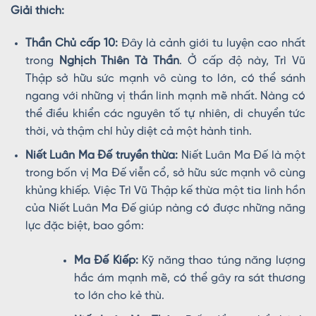
Giải thích:
Thần Chủ cấp 10:
Đây là cảnh giới tu luyện cao nhất
trong
Nghịch Thiên Tà Thần
. Ở cấp độ này, Trì Vũ
Thập sở hữu sức mạnh vô cùng to lớn, có thể sánh
ngang với những vị thần linh mạnh mẽ nhất. Nàng có
thể điều khiển các nguyên tố tự nhiên, di chuyển tức
thời, và thậm chí hủy diệt cả một hành tinh.
Niết Luân Ma Đế truyền thừa:
Niết Luân Ma Đế là một
trong bốn vị Ma Đế viễn cổ, sở hữu sức mạnh vô cùng
khủng khiếp. Việc Trì Vũ Thập kế thừa một tia linh hồn
của Niết Luân Ma Đế giúp nàng có được những năng
lực đặc biệt, bao gồm:
Ma Đế Kiếp:
Kỹ năng thao túng năng lượng
hắc ám mạnh mẽ, có thể gây ra sát thương
to lớn cho kẻ thù.