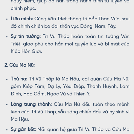
nguy hiểm, giúp đỡ hắn trong hành trình tu luyện và
chinh phục.
Liên minh:
Cùng Vân Triệt thống trị Bắc Thần Vực, sau
đó chinh chiến ba đại thần vực Đông, Nam, Tây.
Sự tin tưởng:
Trì Vũ Thập hoàn toàn tin tưởng Vân
Triệt, giao phó cho hắn mọi quyền lực và bí mật của
Kiếp Hồn Giới.
2. Cửu Ma Nữ:
Thủ hạ:
Trì Vũ Thập là Ma Hậu, cai quản Cửu Ma Nữ,
gồm Kiếp Tâm, Dạ Ly, Yêu Điệp, Thanh Huỳnh, Lam
Đình, Họa Cẩm, Ngọc Vũ và Thiền Y.
Lòng trung thành:
Cửu Ma Nữ đều tuân theo mệnh
lệnh của Trì Vũ Thập, sẵn sàng chiến đấu và hy sinh vì
Ma Hậu.
Sự gắn kết:
Mối quan hệ giữa Trì Vũ Thập và Cửu Ma