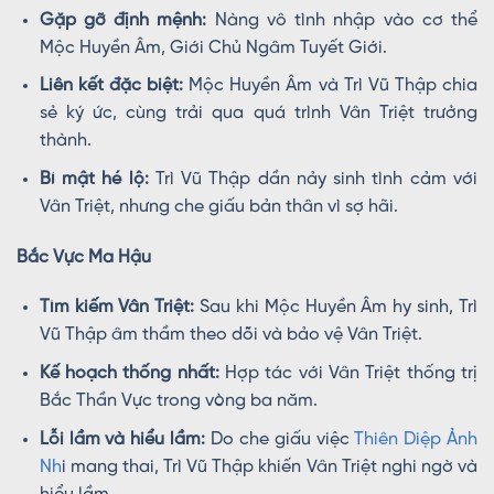
Gặp gỡ định mệnh:
Nàng vô tình nhập vào cơ thể
Mộc Huyền Âm, Giới Chủ Ngâm Tuyết Giới.
Liên kết đặc biệt:
Mộc Huyền Âm và Trì Vũ Thập chia
sẻ ký ức, cùng trải qua quá trình Vân Triệt trưởng
thành.
Bí mật hé lộ:
Trì Vũ Thập dần nảy sinh tình cảm với
Vân Triệt, nhưng che giấu bản thân vì sợ hãi.
Bắc Vực Ma Hậu
Tìm kiếm Vân Triệt:
Sau khi Mộc Huyền Âm hy sinh, Trì
Vũ Thập âm thầm theo dõi và bảo vệ Vân Triệt.
Kế hoạch thống nhất:
Hợp tác với Vân Triệt thống trị
Bắc Thần Vực trong vòng ba năm.
Lỗi lầm và hiểu lầm:
Do che giấu việc
Thiên Diệp Ảnh
Nh
i mang thai, Trì Vũ Thập khiến Vân Triệt nghi ngờ và