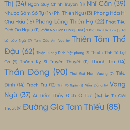
Nhĩ Căn
(39)
Thị
(34)
Ngôn Quy Chính Truyện
(11)
Nhược Sâm Số Tự
(14)
Phong Hỏa Hí
Phi Thiên Ngư
(13)
Phong Lăng Thiên Hạ
(22)
Chư Hầu
(16)
Phát Tiêu
Đích Oa Ngưu
(11)
Phẫn Nộ Đích Hương Tiêu
(7)
Ta
Phật Tiền Hiến Hoa
(5)
Thiên Tằm Thổ
Là Lão Ngũ
(7)
Tam Cửu Âm Vực
(6)
Đậu
(62)
Thuần Tình Tê Lợi
Thiện Lương Đích Mật phong
(6)
Thạch Trư
(14)
Thánh Kỵ Sĩ Truyền Thuyết
(11)
Ca
(9)
Thần Đông
(90)
Tiêu
Thời Đại Mạn Vương
(7)
Vong
Đỉnh
(14)
Trạch Trư
(12)
Tịnh Vô Ngân
(5)
Viễn Đồng
(6)
Ngữ
(37)
Ái Tiềm Thủy Đích Ô Tặc
(14)
Ân Tứ Giải
Đường Gia Tam Thiếu
(85)
Thoát
(9)