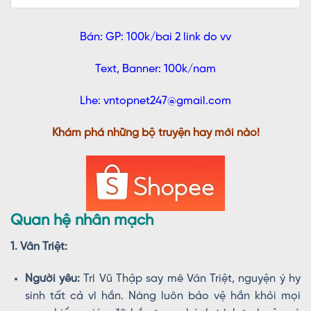
Bán: GP: 100k/bai 2 link do vv
Text, Banner: 100k/nam
Lhe: vntopnet247@gmail.com
Khám phá những bộ truyện hay mới nào!
Quan hệ nhân mạch
1. Vân Triệt:
Người yêu:
Trì Vũ Thập say mê Vân Triệt, nguyện ý hy
sinh tất cả vì hắn. Nàng luôn bảo vệ hắn khỏi mọi