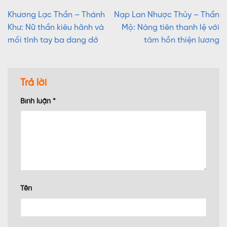
Khương Lạc Thần – Thánh
Nạp Lan Nhược Thủy – Thần
Khư: Nữ thần kiêu hãnh và
Mộ: Nàng tiên thanh lệ với
mối tình tay ba dang dở
tâm hồn thiện lương
Trả lời
Bình luận
*
Tên