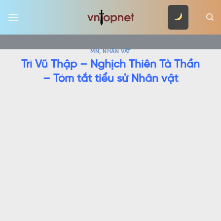
Skip
to
content
MN
,
NHÂN VẬT
Trì Vũ Thập – Nghịch Thiên Tà Thần
– Tóm tắt tiểu sử Nhân vật