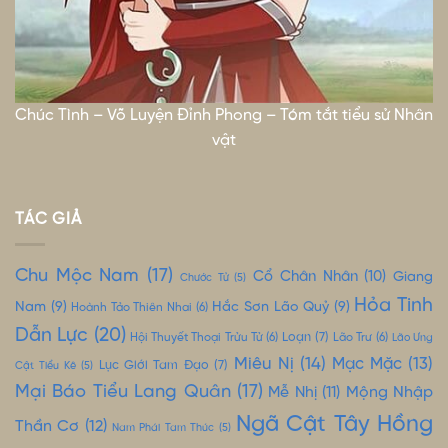
Chúc Tình – Võ Luyện Đỉnh Phong – Tóm tắt tiểu sử Nhân
vật
TÁC GIẢ
Chu Mộc Nam
(17)
Cổ Chân Nhân
(10)
Giang
Chước Tử
(5)
Hỏa Tinh
Nam
(9)
Hắc Sơn Lão Quỷ
(9)
Hoành Tảo Thiên Nhai
(6)
Dẫn Lực
(20)
Loạn
(7)
Hội Thuyết Thoại Trửu Tử
(6)
Lão Trư
(6)
Lão Ưng
Miêu Nị
(14)
Mạc Mặc
(13)
Lục Giới Tam Đạo
(7)
Cật Tiểu Kê
(5)
Mại Báo Tiểu Lang Quân
(17)
Mộng Nhập
Mễ Nhị
(11)
Ngã Cật Tây Hồng
Thần Cơ
(12)
Nam Phái Tam Thúc
(5)