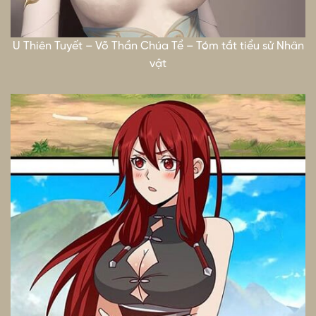
U Thiên Tuyết – Võ Thần Chúa Tể – Tóm tắt tiểu sử Nhân
vật