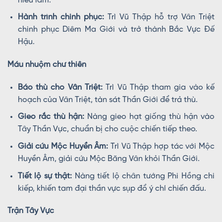
hiểu lầm.
Hành trình chinh phục:
Trì Vũ Thập hỗ trợ Vân Triệt
chinh phục Diêm Ma Giới và trở thành Bắc Vực Đế
Hậu.
Máu nhuộm chư thiên
Báo thù cho Vân Triệt:
Trì Vũ Thập tham gia vào kế
hoạch của Vân Triệt, tàn sát Thần Giới để trả thù.
Gieo rắc thù hận:
Nàng gieo hạt giống thù hận vào
Tây Thần Vực, chuẩn bị cho cuộc chiến tiếp theo.
Giải cứu Mộc Huyền Âm:
Trì Vũ Thập hợp tác với Mộc
Huyền Âm, giải cứu Mộc Băng Vân khỏi Thần Giới.
Tiết lộ sự thật:
Nàng tiết lộ chân tướng Phi Hồng chi
kiếp, khiến tam đại thần vực sụp đổ ý chí chiến đấu.
Trận Tây Vực