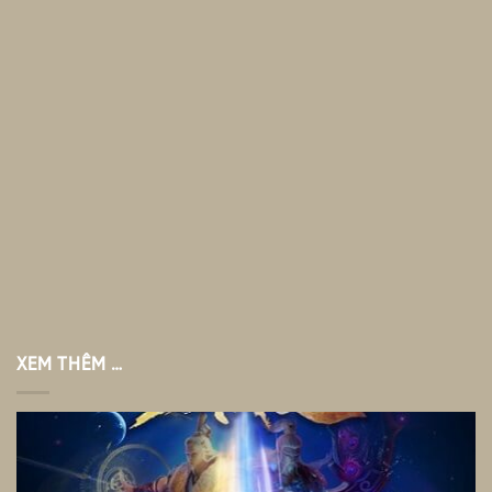
XEM THÊM …