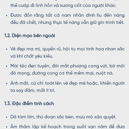
thể cướp đi linh hồn và xương cốt của người khác.
Được đồn rằng tất cả nam nhân dính líu đến nàng
đều đã chết, nhưng thực tế nàng vẫn giữ gìn trinh tiết.
1.2. Diện mạo bên ngoài
Vẻ đẹp ma mị, quyến rũ, hội tụ mọi tinh hoa nhan sắc
và khí chất yêu kiều.
Mái tóc đen tuyền, đôi mắt phượng cong vút, bờ môi
đỏ mọng, đường cong cơ thể mềm mại, nuột nà.
Ánh mắt, cử chỉ toát lên vẻ đẹp mê hoặc, khiến người
ta say đắm, mất lí trí.
1.3. Đặc điểm tính cách
Dã tâm lớn, thủ đoạn sắc bén, mưu mô xảo quyệt.
Âm thầm lập kế hoạch trong suốt vạn năm để đưa