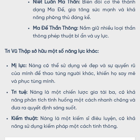
Niết Luân Ma Thân:
Biến đổi cơ thể thành
dạng Ma Đế, gia tăng sức mạnh và khả
năng phòng thủ đáng kể.
Ma Đế Thần Thông:
Nắm giữ nhiều loại thần
thông phép thuật bí ẩn và uy lực.
Trì Vũ Thập sở hữu một số năng lực khác:
Mị lực:
Nàng có thể sử dụng vẻ đẹp và sự quyến rũ
của mình để thao túng người khác, khiến họ say mê
và phục tùng mình.
Trí tuệ:
Nàng là một chiến lược gia tài ba, có khả
năng phân tích tình huống một cách nhanh chóng và
đưa ra quyết định sáng suốt.
Kiếm thuật:
Nàng là một kiếm sĩ điêu luyện, có khả
năng sử dụng kiếm pháp một cách tinh thông.