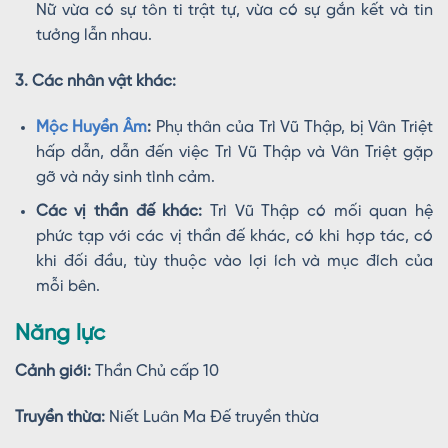
Nữ vừa có sự tôn ti trật tự, vừa có sự gắn kết và tin
tưởng lẫn nhau.
3. Các nhân vật khác:
Mộc Huyền Âm
:
Phụ thân của Trì Vũ Thập, bị Vân Triệt
hấp dẫn, dẫn đến việc Trì Vũ Thập và Vân Triệt gặp
gỡ và nảy sinh tình cảm.
Các vị thần đế khác:
Trì Vũ Thập có mối quan hệ
phức tạp với các vị thần đế khác, có khi hợp tác, có
khi đối đầu, tùy thuộc vào lợi ích và mục đích của
mỗi bên.
Năng lực
Cảnh giới:
Thần Chủ cấp 10
Truyền thừa:
Niết Luân Ma Đế truyền thừa