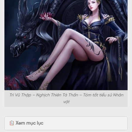
Trì Vũ Thập – Nghịch Thiên Tà Thần – Tóm tắt tiểu sử Nhân
vật
Xem mục lục