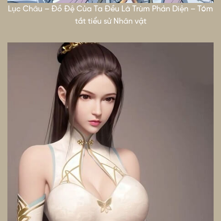
Lục Châu – Đồ Đệ Của Ta Đều Là Trùm Phản Diện – Tóm
tắt tiểu sử Nhân vật