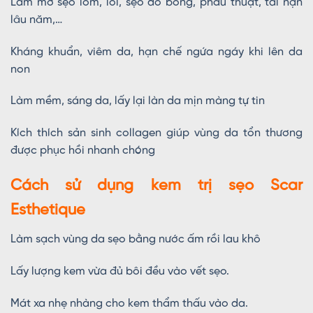
Làm mờ sẹo lõm, lồi, sẹo do bỏng, phẫu thuật, tai nạn
lâu năm,…
Kháng khuẩn, viêm da, hạn chế ngứa ngáy khi lên da
non
Làm mềm, sáng da, lấy lại làn da mịn màng tự tin
Kích thích sản sinh collagen giúp vùng da tổn thương
được phục hồi nhanh chóng
Cách sử dụng kem trị sẹo Scar
Esthetique
Làm sạch vùng da sẹo bằng nước ấm rồi lau khô
Lấy lượng kem vừa đủ bôi đều vào vết sẹo.
Mát xa nhẹ nhàng cho kem thẩm thấu vào da.