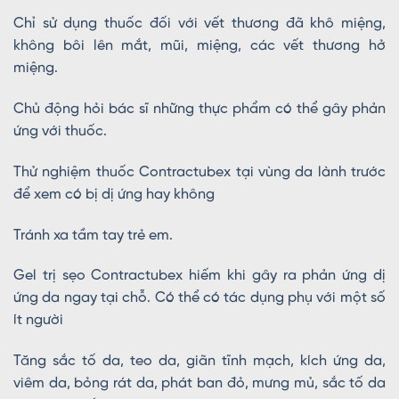
Chỉ sử dụng thuốc đối với vết thương đã khô miệng,
không bôi lên mắt, mũi, miệng, các vết thương hở
miệng.
Chủ động hỏi bác sĩ những thực phẩm có thể gây phản
ứng với thuốc.
Thử nghiệm thuốc Contractubex tại vùng da lành trước
để xem có bị dị ứng hay không
Tránh xa tầm tay trẻ em.
Gel trị sẹo Contractubex hiếm khi gây ra phản ứng dị
ứng da ngay tại chỗ. Có thể có tác dụng phụ với một số
ít người
Tăng sắc tố da, teo da, giãn tĩnh mạch, kích ứng da,
viêm da, bỏng rát da, phát ban đỏ, mưng mủ, sắc tố da