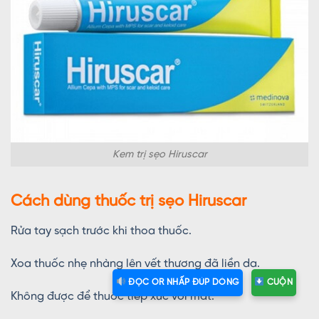
Kem trị sẹo Hiruscar
Cách dùng thuốc trị sẹo Hiruscar
Rửa tay sạch trước khi thoa thuốc.
Xoa thuốc nhẹ nhàng lên vết thương đã liền da.
ĐỌC OR NHẤP ĐÚP DÒNG
CUỘN
Không được để thuốc tiếp xúc với mắt.