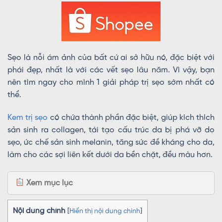
Sẹo là nỗi ám ảnh của bất cứ ai sở hữu nó, đặc biệt với
phái đẹp, nhất là với các vết sẹo lâu năm. Vì vậy, bạn
nên tìm ngay cho mình 1 giải pháp trị sẹo sớm nhất có
thể.
Kem trị sẹo
có chứa thành phần đặc biệt, giúp kích thích
sản sinh ra collagen, tái tạo cấu trúc da bị phá vỡ do
sẹo, ức chế sản sinh melanin, tăng sức đề kháng cho da,
làm cho các sợi liên kết dưới da bền chặt, đều màu hơn.
Xem mục lục
Nội dung chính
[
Hiển thị nội dung chính
]