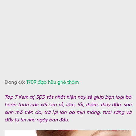
Đang có:
1709 đạo hữu ghé thăm
Top 7 Kem trị SẸO tốt nhất hiện nay sẽ giúp bạn loại bỏ
hoàn toàn các vết sẹo rỗ, lõm, lồi, thâm, thủy đậu, sau
sinh mổ trên da, trả lại làn da mịn màng, tươi sáng và
đầy tự tin như ngày ban đầu.