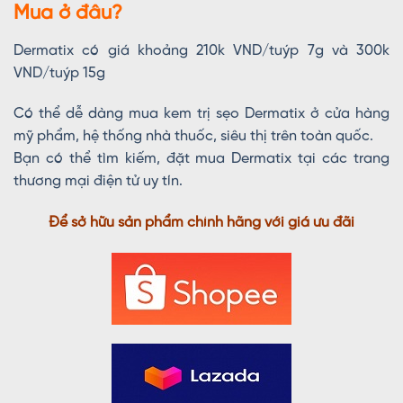
Mua ở đâu?
Dermatix có giá khoảng 210k VND/tuýp 7g và 300k
VND/tuýp 15g
Có thể dễ dàng mua kem trị sẹo Dermatix ở cửa hàng
mỹ phẩm, hệ thống nhà thuốc, siêu thị trên toàn quốc.
Bạn có thể tìm kiếm, đặt mua Dermatix tại các trang
thương mại điện tử uy tín.
Để sở hữu sản phẩm chính hãng với giá ưu đãi