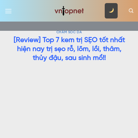
Skip
to
content
CHĂM SÓC DA
[Review] Top 7 kem trị SẸO tốt nhất
hiện nay trị sẹo rỗ, lõm, lồi, thâm,
thủy đậu, sau sinh mổ!!