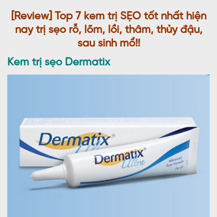
[Review] Top 7 kem trị SẸO tốt nhất hiện
nay trị sẹo rỗ, lõm, lồi, thâm, thủy đậu,
sau sinh mổ!!
Kem trị sẹo Dermatix