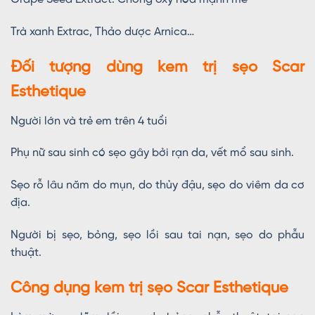
Trà xanh Extrac, Thảo dược Arnica…
Đối tượng dùng kem trị sẹo Scar
Esthetique
Người lớn và trẻ em trên 4 tuổi
Phụ nữ sau sinh có sẹo gây bởi rạn da, vết mổ sau sinh.
Sẹo rỗ lâu năm do mụn, do thủy đậu, sẹo do viêm da cơ
địa.
Người bị sẹo, bỏng, sẹo lồi sau tai nạn, sẹo do phẫu
thuật.
Công dụng kem trị sẹo Scar Esthetique