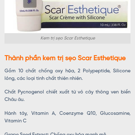
Kem trị sẹo Scar Esthetique
Thành phần kem trị sẹo Scar Esthetique
Gồm 10 chất chống oxy hóa, 2 Polypeptide, Silicone
lỏng, các loại tinh chất thiên nhiên.
Chất Pycnogenol chiết xuất từ vỏ cây thông ven biển
Châu âu.
Hành tây, Vitamin A, Coenzyme Q10, Glucosamine,
Vitamin C
Grape Seed Extract: Chống oxy hóa mạnh mẽ