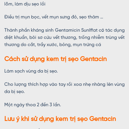
lõm, làm dịu sẹo lồi
Điều trị mụn bọc, vết mụn sưng đỏ, sẹo thâm …
Thành phần kháng sinh Gentamicin Sunlffat có tác dụng
diệt khuẩn, bôi sơ cứu vết thương, trống nhiễm trùng vết
thương do cắt, trầy xước, bỏng, mụn trứng cá
Cách sử dụng kem trị sẹo Gentacin
Làm sạch vùng da bị sẹo.
Cho lượng thích hợp vào tay rồi xoa nhẹ nhàng lên vùng
da bị sẹo.
Một ngày thoa 2 đền 3 lần.
Lưu ý khi sử dụng kem trị sẹo Gentacin