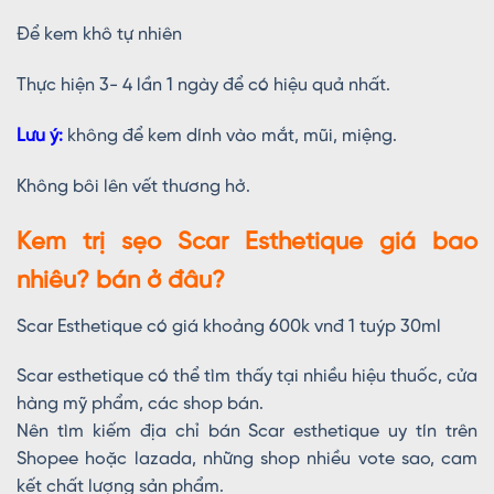
Để kem khô tự nhiên
Thực hiện 3- 4 lần 1 ngày để có hiệu quả nhất.
Lưu ý:
không để kem dính vào mắt, mũi, miệng.
Không bôi lên vết thương hở.
Kem trị sẹo Scar Esthetique giá bao
nhiêu? bán ở đâu?
Scar Esthetique có giá khoảng 600k vnđ 1 tuýp 30ml
Scar esthetique có thể tìm thấy tại nhiều hiệu thuốc, cửa
hàng mỹ phẩm, các shop bán.
Nên tìm kiếm địa chỉ bán Scar esthetique uy tín trên
Shopee hoặc lazada, những shop nhiều vote sao, cam
kết chất lượng sản phẩm.