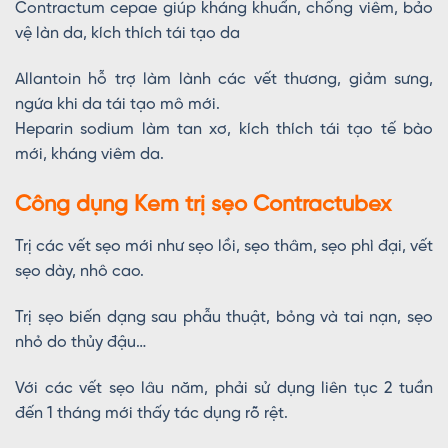
Contractum cepae giúp kháng khuẩn, chống viêm, bảo
vệ làn da, kích thích tái tạo da
Allantoin hỗ trợ làm lành các vết thương, giảm sưng,
ngứa khi da tái tạo mô mới.
Heparin sodium làm tan xơ, kích thích tái tạo tế bào
mới, kháng viêm da.
Công dụng Kem trị sẹo Contractubex
Trị các vết sẹo mới như sẹo lồi, sẹo thâm, sẹo phì đại, vết
sẹo dày, nhô cao.
Trị sẹo biến dạng sau phẫu thuật, bỏng và tai nạn, sẹo
nhỏ do thủy đậu…
Với các vết sẹo lâu năm, phải sử dụng liên tục 2 tuần
đến 1 tháng mới thấy tác dụng rõ rệt.