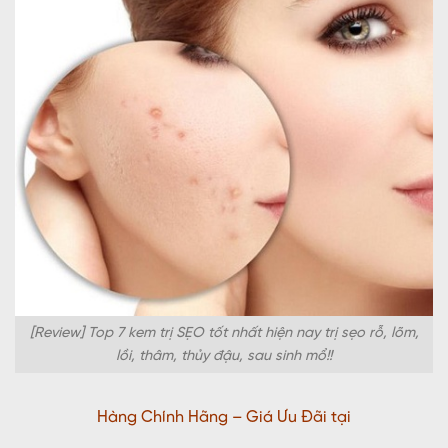
[Review] Top 7 kem trị SẸO tốt nhất hiện nay trị sẹo rỗ, lõm,
lồi, thâm, thủy đậu, sau sinh mổ!!
Hàng Chính Hãng – Giá Ưu Đãi tại