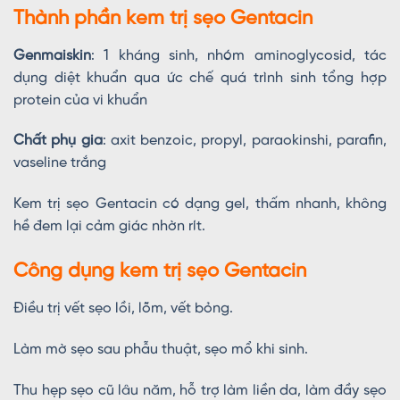
Thành phần kem trị sẹo Gentacin
Genmaiskin
: 1 kháng sinh, nhóm aminoglycosid, tác
dụng diệt khuẩn qua ức chế quá trình sinh tổng hợp
protein của vi khuẩn
Chất phụ gia
: axit benzoic, propyl, paraokinshi, parafin,
vaseline trắng
Kem trị sẹo Gentacin có dạng gel, thấm nhanh, không
hề đem lại cảm giác nhờn rít.
Công dụng kem trị sẹo Gentacin
Điều trị vết sẹo lồi, lõm, vết bỏng.
Làm mờ sẹo sau phẫu thuật, sẹo mổ khi sinh.
Thu hẹp sẹo cũ lâu năm, hỗ trợ làm liền da, làm đầy sẹo