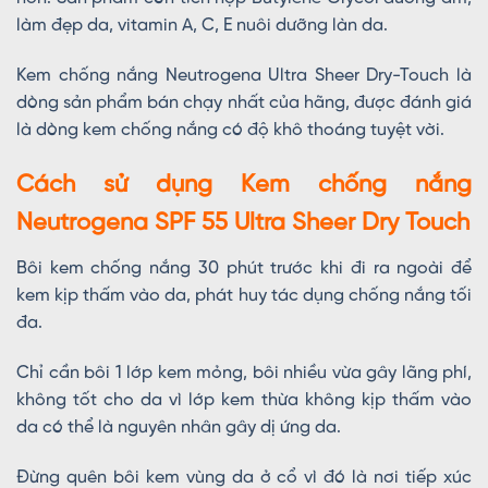
làm đẹp da, vitamin A, C, E nuôi dưỡng làn da.
Kem chống nắng Neutrogena Ultra Sheer Dry-Touch là
dòng sản phẩm bán chạy nhất của hãng, được đánh giá
là dòng kem chống nắng có độ khô thoáng tuyệt vời.
Cách sử dụng Kem chống nắng
Neutrogena SPF 55 Ultra Sheer Dry Touch
Bôi kem chống nắng 30 phút trước khi đi ra ngoài để
kem kịp thấm vào da, phát huy tác dụng chống nắng tối
đa.
Chỉ cần bôi 1 lớp kem mỏng, bôi nhiều vừa gây lãng phí,
không tốt cho da vì lớp kem thừa không kịp thấm vào
da có thể là nguyên nhân gây dị ứng da.
Đừng quên bôi kem vùng da ở cổ vì đó là nơi tiếp xúc