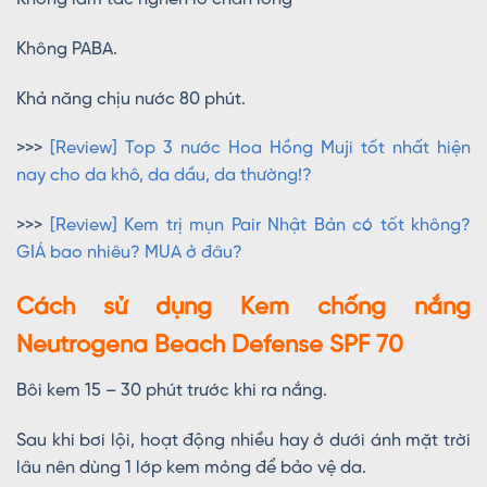
Không PABA.
Khả năng chịu nước 80 phút.
>>>
[Review] Top 3 nước Hoa Hồng Muji tốt nhất hiện
nay cho da khô, da dầu, da thường!?
>>>
[Review] Kem trị mụn Pair Nhật Bản có tốt không?
GIÁ bao nhiêu? MUA ở đâu?
Cách sử dụng Kem chống nắng
Neutrogena Beach Defense SPF 70
Bôi kem 15 – 30 phút trước khi ra nắng.
Sau khi bơi lội, hoạt động nhiều hay ở dưới ánh mặt trời
lâu nên dùng 1 lớp kem mỏng để bảo vệ da.