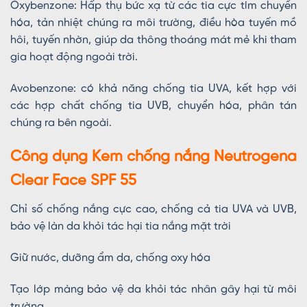
Oxybenzone: Hấp thụ bức xạ từ các tia cực tím chuyển
hóa, tản nhiệt chúng ra môi trường, điều hòa tuyến mồ
hôi, tuyến nhờn, giúp da thông thoáng mát mẻ khi tham
gia hoạt động ngoài trời.
Avobenzone: có khả năng chống tia UVA, kết hợp với
các hợp chất chống tia UVB, chuyển hóa, phân tán
chúng ra bên ngoài.
Công dụng Kem chống nắng Neutrogena
Clear Face SPF 55
Chỉ số chống nắng cực cao, chống cả tia UVA và UVB,
bảo vệ làn da khỏi tác hại tia nắng mặt trời
Giữ nước, dưỡng ẩm da, chống oxy hóa
Tạo lớp màng bảo vệ da khỏi tác nhân gây hại từ môi
trường