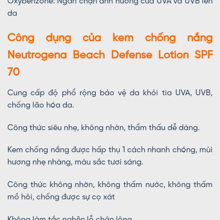
Oxybenzone: Ngăn chặn ảnh hưởng của UVA và UVB lên
da
Công dụng của kem chống nắng
Neutrogena Beach Defense Lotion SPF
70
Cung cấp độ phổ rộng bảo vệ da khỏi tia UVA, UVB,
chống lão hóa da.
Công thức siêu nhẹ, không nhờn, thẩm thấu dễ dàng.
Kem chống nắng được hấp thụ 1 cách nhanh chóng, mùi
hương nhẹ nhàng, màu sắc tươi sáng.
Công thức không nhờn, không thấm nước, không thấm
mồ hôi, chống được sự cọ xát
Không làm tắc nghẽn lỗ chân lông