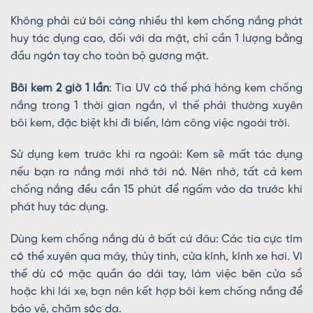
Không phải cứ bôi càng nhiều thì kem chống nắng phát
huy tác dụng cao, đối với da mặt, chỉ cần 1 lượng bằng
đầu ngón tay cho toàn bộ gương mặt.
Bôi kem 2 giờ 1 lần
: Tia UV có thể phá hỏng kem chống
nắng trong 1 thời gian ngắn, vì thế phải thường xuyên
bôi kem, đặc biệt khi đi biển, làm công việc ngoài trời.
Sử dụng kem trước khi ra ngoài: Kem sẽ mất tác dụng
nếu bạn ra nắng mới nhớ tới nó. Nên nhớ, tất cả kem
chống nắng đều cần 15 phút để ngấm vào da trước khi
phát huy tác dụng.
Dùng kem chống nắng dù ở bất cứ đâu: Các tia cực tím
có thể xuyên qua mây, thủy tinh, cửa kính, kính xe hơi. Vì
thế dù có mặc quần áo dài tay, làm việc bên cửa sổ
hoặc khi lái xe, bạn nên kết hợp bôi kem chống nắng để
bảo vệ, chăm sóc da.