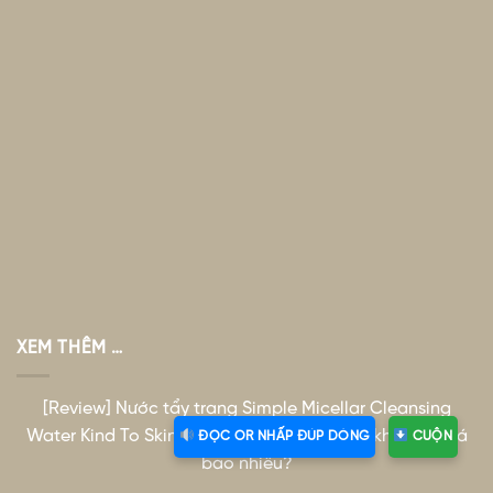
XEM THÊM …
[Review] Nước tẩy trang Simple Micellar Cleansing
Water Kind To Skin cho da dầu mụn có tốt không? Giá
ĐỌC OR NHẤP ĐÚP DÒNG
CUỘN
bao nhiêu?