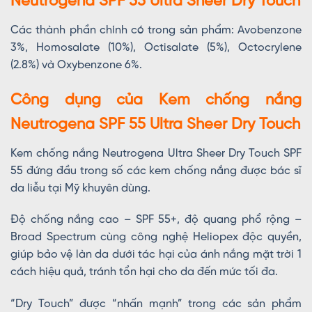
Neutrogena SPF 55 Ultra Sheer Dry Touch
Các thành phần chính có trong sản phẩm: Avobenzone
3%, Homosalate (10%), Octisalate (5%), Octocrylene
(2.8%) và Oxybenzone 6%.
Công dụng của Kem chống nắng
Neutrogena SPF 55 Ultra Sheer Dry Touch
Kem chống nắng Neutrogena Ultra Sheer Dry Touch SPF
55 đứng đầu trong số các kem chống nắng được bác sĩ
da liễu tại Mỹ khuyên dùng.
Độ chống nắng cao – SPF 55+, độ quang phổ rộng –
Broad Spectrum cùng công nghệ Heliopex độc quyền,
giúp bảo vệ làn da dưới tác hại của ánh nắng mặt trời 1
cách hiệu quả, tránh tổn hại cho da đến mức tối đa.
“Dry Touch” được “nhấn mạnh” trong các sản phẩm