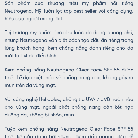
Sản phẩm của thương hiệu mỹ phẩm nổi tiếng
Neutrogena, Mỹ, luôn lọt top best seller với công dụng,
hiệu quả ngoài mong đợi.
Thị trường mỹ phẩm làm đẹp luôn đa dạng phong phú,
nhưng Neutrogena vẫn biết cách tạo dấu ấn riêng trong
lòng khách hàng, kem chống nắng dành riêng cho da
mặt là 1 ví dụ điển hình.
Kem chống nắng Neutrogena Clear Face SPF 55 được
thiết kế đặc biệt, bảo vệ chống nắng cao, không gây ra
mụn trên da vùng mặt.
Với công nghệ Helioplex, chống tia UVA / UVB hoàn hảo
cho vùng mặt, ngoài chất chống nắng còn kết hợp
dưỡng da, không bị nhờn, mụn.
Tuýp kem chống nắng Neutrogena Clear Face SPF 55
thiết kế nắp dạng bật/đóng, đứng dốc ngược giúp dễ