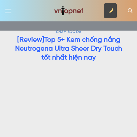
Skip
to
content
CHĂM SÓC DA
[Review]Top 5+ Kem chống nắng
Neutrogena Ultra Sheer Dry Touch
tốt nhất hiện nay