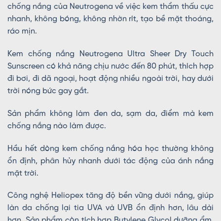
chống nắng của Neutrogena về việc kem thẩm thấu cực
nhanh, không bóng, không nhờn rít, tạo bề mặt thoáng,
ráo mịn.
Kem chống nắng Neutrogena Ultra Sheer Dry Touch
Sunscreen có khả năng chịu nước đến 80 phút, thích hợp
đi bơi, đi dã ngoại, hoạt động nhiều ngoài trời, hay dưới
trời nóng bức gay gắt.
Sản phẩm không làm đen da, sạm da, điểm mà kem
chống nắng nào làm được.
Hầu hết dòng kem chống nắng hóa học thường không
ổn định, phân hủy nhanh dưới tác động của ánh nắng
mặt trời.
Công nghệ Heliopex tăng độ bền vững dưới nắng, giúp
làn da chống lại tia UVA và UVB ổn định hơn, lâu dài
hơn. Sản phẩm còn tích hợp Butylene Glycol dưỡng ẩm,