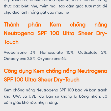
Dry-Touch Sunscreen Broad Spectrum SPF 100 với công
thức đặc biệt, nhẹ, mềm mại, tạo cảm giác tươi mát, dễ
chịu dưới ánh nắng gắt của mùa hè.
Thành phần Kem chống nắng
Neutrogena SPF 100 Ultra Sheer Dry-
Touch
Avobenzone 3%, Homosalate 10%, Octisalate 5%,
Octocrylene 2.8%, Oxybenzone 6%
Công dụng Kem chống nắng Neutrogena
SPF 100 Ultra Sheer Dry-Touch
Kem chống nắng Neutrogena SPF 100 bảo vệ bạn tránh
khỏi UVA và UVB, da bạn sẽ không bị bóng nhờn, có
cảm giác khô ráo, nhẹ nhàng.