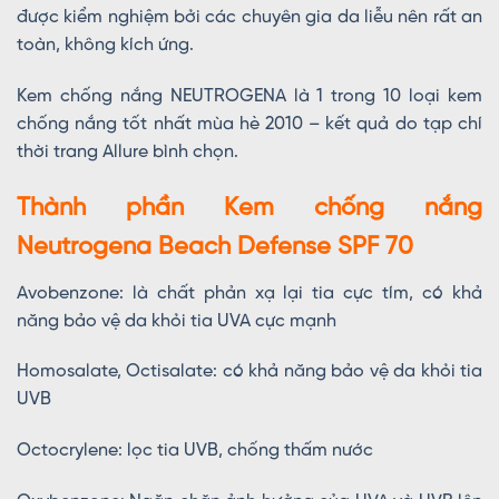
được kiểm nghiệm bởi các chuyên gia da liễu nên rất an
toàn, không kích ứng.
Kem chống nắng NEUTROGENA là 1 trong 10 loại kem
chống nắng tốt nhất mùa hè 2010 – kết quả do tạp chí
thời trang Allure bình chọn.
Thành phần Kem chống nắng
Neutrogena Beach Defense SPF 70
Avobenzone: là chất phản xạ lại tia cực tím, có khả
năng bảo vệ da khỏi tia UVA cực mạnh
Homosalate, Octisalate: có khả năng bảo vệ da khỏi tia
UVB
Octocrylene: lọc tia UVB, chống thấm nước