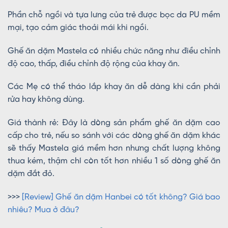
Phần chỗ ngồi và tựa lưng của trẻ được bọc da PU mềm
mại, tạo cảm giác thoải mái khi ngồi.
Ghế ăn dặm Mastela có nhiều chức năng như điều chỉnh
độ cao, thấp, điều chỉnh độ rộng của khay ăn.
Các Mẹ có thể tháo lắp khay ăn dễ dàng khi cần phải
rửa hay không dùng.
Giá thành rẻ: Đây là dòng sản phẩm ghế ăn dặm cao
cấp cho trẻ, nếu so sánh với các dòng ghế ăn dặm khác
sẽ thấy Mastela giá mềm hơn nhưng chất lượng không
thua kém, thậm chí còn tốt hơn nhiều 1 số dòng ghế ăn
dặm đắt đỏ.
>>>
[Review] Ghế ăn dặm Hanbei có tốt không? Giá bao
nhiêu? Mua ở đâu?