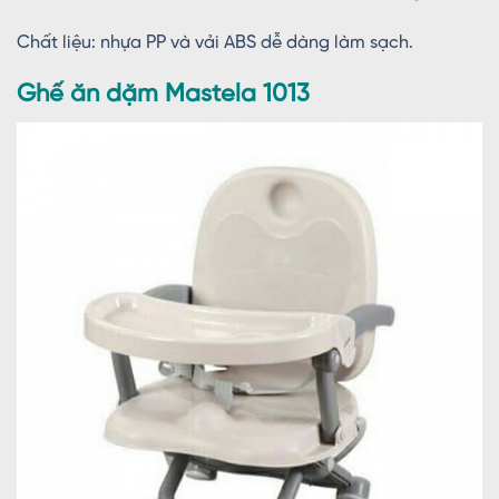
Chất liệu: nhựa PP và vải ABS dễ dàng làm sạch.
Ghế ăn dặm Mastela 1013