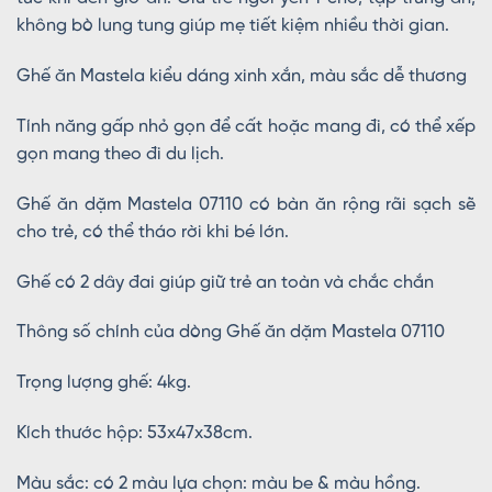
không bò lung tung giúp mẹ tiết kiệm nhiều thời gian.
Ghế ăn Mastela kiểu dáng xinh xắn, màu sắc dễ thương
Tính năng gấp nhỏ gọn để cất hoặc mang đi, có thể xếp
gọn mang theo đi du lịch.
Ghế ăn dặm Mastela 07110 có bàn ăn rộng rãi sạch sẽ
cho trẻ, có thể tháo rời khi bé lớn.
Ghế có 2 dây đai giúp giữ trẻ an toàn và chắc chắn
Thông số chính của dòng Ghế ăn dặm Mastela 07110
Trọng lượng ghế: 4kg.
Kích thước hộp: 53x47x38cm.
Màu sắc: có 2 màu lựa chọn: màu be & màu hồng.