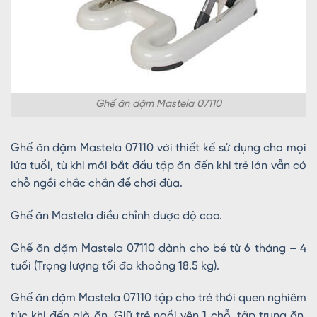
Ghế ăn dặm Mastela 07110
Ghế ăn dặm Mastela 07110 với thiết kế sử dụng cho mọi
lứa tuổi, từ khi mới bắt đầu tập ăn đến khi trẻ lớn vẫn có
chỗ ngồi chắc chắn để chơi đùa.
Ghế ăn Mastela điều chỉnh được độ cao.
Ghế ăn dặm Mastela 07110 dành cho bé từ 6 tháng – 4
tuổi (Trọng lượng tối đa khoảng 18.5 kg).
Ghế ăn dặm Mastela 07110 tập cho trẻ thói quen nghiêm
túc khi đến giờ ăn. Giữ trẻ ngồi yên 1 chỗ, tập trung ăn,