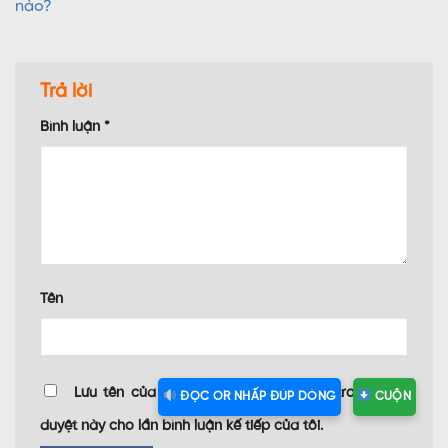
nào?
Trả lời
Bình luận
*
Tên
Lưu tên của tôi, email, và trang web trong trình
ĐỌC OR NHẤP ĐÚP DÒNG
CUỘN
duyệt này cho lần bình luận kế tiếp của tôi.