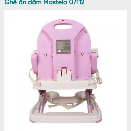
Ghế ăn dặm Mastela 07112