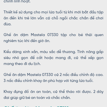
chỉnh linh hoạt.
Thiết kế sử dụng cho mọi lứa tuổi từ khi mới bắt đầu tập
ăn đến khi trẻ lớn vẫn có chỗ ngồi chắc chắn để chơi
đùa.
Ghế ăn dặm Mastela 07330 tập cho bé thói quen
nghiêm túc khi đến giờ ăn.
Kiểu dáng xinh xắn, màu sắc dễ thương. Tính năng gấp
siêu nhỏ gọn để cất hoặc mang đi, có thể xếp gọn
mang theo đi du lịch.
Ghế ăn dặm Mastela 07330 có 2 nấc điều chỉnh độ cao.
3 nấc điều chỉnh khay ăn phù hợp với từng lứa tuổi.
Khay đựng đồ ăn an toàn, có thể tháo rời được. 2 dây
đai giúp giữ bé an toàn và chắc chắn.