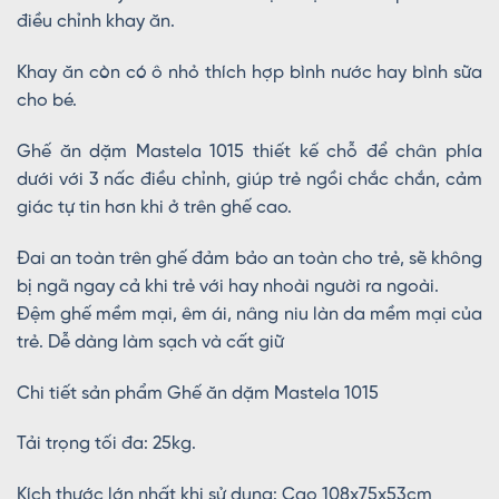
điều chỉnh khay ăn.
Khay ăn còn có ô nhỏ thích hợp bình nước hay bình sữa
cho bé.
Ghế ăn dặm Mastela 1015 thiết kế chỗ để chân phía
dưới với 3 nấc điều chỉnh, giúp trẻ ngồi chắc chắn, cảm
giác tự tin hơn khi ở trên ghế cao.
Đai an toàn trên ghế đảm bảo an toàn cho trẻ, sẽ không
bị ngã ngay cả khi trẻ với hay nhoài người ra ngoài.
Đệm ghế mềm mại, êm ái, nâng niu làn da mềm mại của
trẻ. Dễ dàng làm sạch và cất giữ
Chi tiết sản phẩm Ghế ăn dặm Mastela 1015
Tải trọng tối đa: 25kg.
Kích thước lớn nhất khi sử dụng: Cao 108x75x53cm