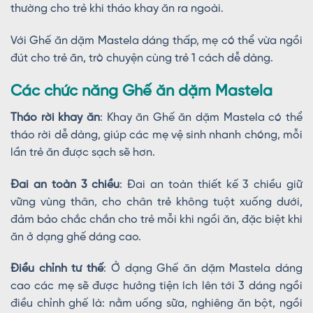
thường cho trẻ khi tháo khay ăn ra ngoài.
Với Ghế ăn dặm Mastela dáng thấp, mẹ có thể vừa ngồi
đút cho trẻ ăn, trò chuyện cùng trẻ 1 cách dễ dàng.
Các chức năng​ Ghế ăn dặm Mastela
Tháo rời khay ăn
: Khay ăn Ghế ăn dặm Mastela có thể
tháo rời dễ dàng, giúp các mẹ vệ sinh nhanh chóng, mỗi
lần trẻ ăn được sạch sẽ hơn.
Đai an toàn 3 chiều
: Đai an toàn thiết kế 3 chiều giữ
vững vùng thân, cho chân trẻ không tuột xuống dưới,
đảm bảo chắc chắn cho trẻ mỗi khi ngồi ăn, đặc biệt khi
ăn ở dạng ghế dáng cao.
Điều chỉnh tư thế
: Ở dạng Ghế ăn dặm Mastela dáng
cao các mẹ sẽ được hưởng tiện ích lên tới 3 dáng ngồi
điều chỉnh ghế là: nằm uống sữa, nghiêng ăn bột, ngồi