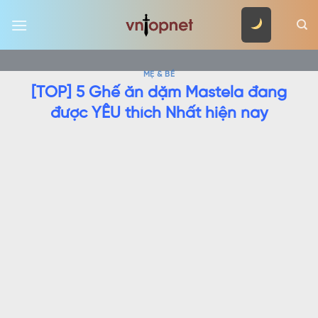
Skip
to
content
MẸ & BÉ
[TOP] 5 Ghế ăn dặm Mastela đang
được YÊU thích Nhất hiện nay