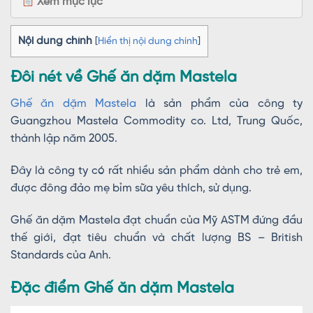
Xem mục lục
Nội dung chính
[
Hiển thị nội dung chính
]
Đôi nét về Ghế ăn dặm Mastela
Ghế ăn dặm Mastela
là sản phẩm của công ty
Guangzhou Mastela Commodity co. Ltd, Trung Quốc,
thành lập năm 2005.
Đây là công ty có rất nhiều sản phẩm dành cho trẻ em,
được đông đảo mẹ bỉm sữa yêu thích, sử dụng.
Ghế ăn dặm Mastela đạt chuẩn của Mỹ ASTM đứng đầu
thế giới, đạt tiêu chuẩn và chất lượng BS – British
Standards của Anh.
Đặc điểm Ghế ăn dặm Mastela