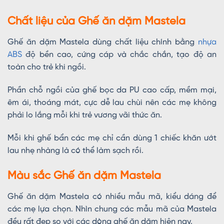
Chất liệu của Ghế ăn dặm Mastela
Ghế ăn dặm Mastela dùng chất liệu chính bằng
nhựa
ABS
độ bền cao, cứng cáp và chắc chắn, tạo độ an
toàn cho trẻ khi ngồi.
Phần chỗ ngồi của ghế bọc da PU cao cấp, mềm mại,
êm ái, thoáng mát, cực dễ lau chùi nên các mẹ không
phải lo lắng mỗi khi trẻ vương vãi thức ăn.
Mỗi khi ghế bẩn các mẹ chỉ cần dùng 1 chiếc khăn ướt
lau nhẹ nhàng là có thể làm sạch rồi.
Màu sắc Ghế ăn dặm Mastela
Ghế ăn dặm Mastela có nhiều mẫu mã, kiểu dáng để
các mẹ lựa chọn. Nhìn chung các mẫu mã của Mastela
đều rất đẹp so với các dòng ghế ăn dặm hiện nay.