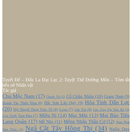
Tuyết Đế – Đấu La Đại Lục 2: Tuyệt Thế Đường Môn – Tóm tắt
tiểu sử Nhân vật
Tác giả
Chu Mộc Nam
(17)
Cổ Chân Nhân
(10)
Giang Nam
(9)
Chước Tử
(5)
Hỏa Tinh Dẫn Lực
Hắc Sơn Lão Quỷ
(9)
Hoành Tảo Thiên Nhai
(6)
(20)
Loạn
(7)
Hội Thuyết Thoại Trửu Tử
(6)
Lão Trư
(6)
Lão Ưng Cật Tiểu Kê
(5)
Mại Báo Tiểu
Miêu Nị
(14)
Mạc Mặc
(13)
Lục Giới Tam Đạo
(7)
Lang Quân
(17)
Mễ Nhị
(11)
Mộng Nhập Thần Cơ
(12)
Nam Phái
Ngã Cật Tây Hồng Thị
(34)
Ngôn Quy
Tam Thúc
(5)