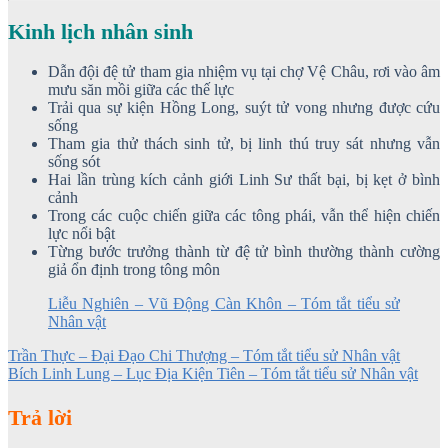
Kinh lịch nhân sinh
Dẫn đội đệ tử tham gia nhiệm vụ tại chợ Vệ Châu, rơi vào âm
mưu săn mồi giữa các thế lực
Trải qua sự kiện Hồng Long, suýt tử vong nhưng được cứu
sống
Tham gia thử thách sinh tử, bị linh thú truy sát nhưng vẫn
sống sót
Hai lần trùng kích cảnh giới Linh Sư thất bại, bị kẹt ở bình
cảnh
Trong các cuộc chiến giữa các tông phái, vẫn thể hiện chiến
lực nổi bật
Từng bước trưởng thành từ đệ tử bình thường thành cường
giả ổn định trong tông môn
Liễu Nghiên – Vũ Động Càn Khôn – Tóm tắt tiểu sử
Nhân vật
Trần Thực – Đại Đạo Chi Thượng – Tóm tắt tiểu sử Nhân vật
Bích Linh Lung – Lục Địa Kiện Tiên – Tóm tắt tiểu sử Nhân vật
Trả lời