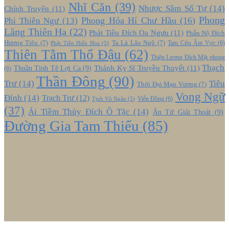
Nhĩ Căn
(39)
Nhược Sâm Số Tự
(14)
Chính Truyện
(11)
Phong
Phong Hỏa Hí Chư Hầu
(16)
Phi Thiên Ngư
(13)
Lăng Thiên Hạ
(22)
Phát Tiêu Đích Oa Ngưu
(11)
Phẫn Nộ Đích
Hương Tiêu
(7)
Ta Là Lão Ngũ
(7)
Tam Cửu Âm Vực
(6)
Phật Tiền Hiến Hoa
(5)
Thiên Tằm Thổ Đậu
(62)
Thiện Lương Đích Mật phong
Thạch
Thánh Kỵ Sĩ Truyền Thuyết
(11)
Thuần Tình Tê Lợi Ca
(9)
(6)
Thần Đông
(90)
Trư
(14)
Tiêu
Thời Đại Mạn Vương
(7)
Vong Ngữ
Đỉnh
(14)
Trạch Trư
(12)
Viễn Đồng
(6)
Tịnh Vô Ngân
(5)
(37)
Ái Tiềm Thủy Đích Ô Tặc
(14)
Ân Tứ Giải Thoát
(9)
Đường Gia Tam Thiếu
(85)