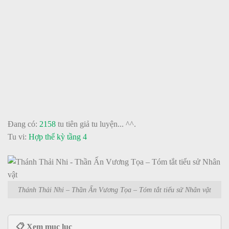
Đang có:
2158
tu tiên giả tu luyện... ^^.
Tu vi:
Hợp thể kỳ tầng 4
Thánh Thải Nhi – Thần Ấn Vương Tọa – Tóm tắt tiểu sử Nhân vật
📋 Xem mục lục