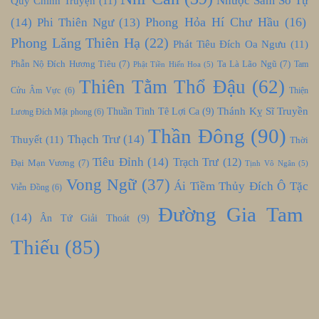
Nhược Sâm Số Tự
Quy Chính Truyện
(11)
Phong Hỏa Hí Chư Hầu
(16)
(14)
Phi Thiên Ngư
(13)
Phong Lăng Thiên Hạ
(22)
Phát Tiêu Đích Oa Ngưu
(11)
Phẫn Nộ Đích Hương Tiêu
(7)
Ta Là Lão Ngũ
(7)
Tam
Phật Tiền Hiến Hoa
(5)
Thiên Tằm Thổ Đậu
(62)
Cửu Âm Vực
(6)
Thiện
Thánh Kỵ Sĩ Truyền
Thuần Tình Tê Lợi Ca
(9)
Lương Đích Mật phong
(6)
Thần Đông
(90)
Thạch Trư
(14)
Thuyết
(11)
Thời
Tiêu Đỉnh
(14)
Trạch Trư
(12)
Đại Mạn Vương
(7)
Tịnh Vô Ngân
(5)
Vong Ngữ
(37)
Ái Tiềm Thủy Đích Ô Tặc
Viễn Đồng
(6)
Đường Gia Tam
(14)
Ân Tứ Giải Thoát
(9)
Thiếu
(85)