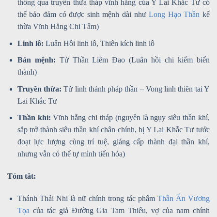
thông qua truyền thừa tháp vĩnh hằng của Y Lai Khắc Tư có
thể bảo đảm có được sinh mệnh dài như
Long Hạo Thần
kế
thừa Vĩnh Hằng Chi Tâm)
Linh lô:
Luân Hồi linh lô, Thiên kích linh lô
Bản mệnh:
Tử Thần Liêm Đao (Luân hồi chi kiếm biến
thành)
Truyền thừa:
Tử linh thánh pháp thần – Vong linh thiên tai Y
Lai Khắc Tư
Thần khí:
Vĩnh hằng chi tháp (nguyên là ngụy siêu thần khí,
sắp trở thành siêu thần khí chân chính, bị Y Lai Khắc Tư tước
đoạt lực lượng cùng trí tuệ, giáng cấp thành đại thần khí,
nhưng vẫn có thể tự mình tiến hóa)
Tóm tắt:
Thánh Thải Nhi là nữ chính trong tác phẩm
Thần Ấn Vương
Tọa
của tác giả Đường Gia Tam Thiếu, vợ của nam chính