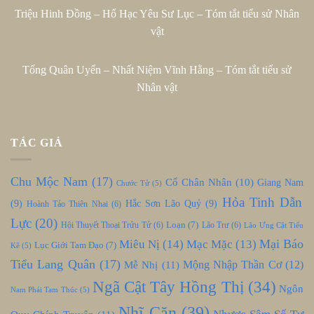
Triệu Hinh Đồng – Hổ Hạc Yêu Sư Lục – Tóm tắt tiểu sử Nhân
vật
Tống Quân Uyển – Nhất Niệm Vĩnh Hằng – Tóm tắt tiểu sử
Nhân vật
TÁC GIẢ
Chu Mộc Nam
(17)
Cổ Chân Nhân
(10)
Giang Nam
Chước Tử
(5)
Hỏa Tinh Dẫn
(9)
Hắc Sơn Lão Quỷ
(9)
Hoành Tảo Thiên Nhai
(6)
Lực
(20)
Loạn
(7)
Hội Thuyết Thoại Trửu Tử
(6)
Lão Trư
(6)
Lão Ưng Cật Tiểu
Mại Báo
Miêu Nị
(14)
Mạc Mặc
(13)
Lục Giới Tam Đạo
(7)
Kê
(5)
Tiểu Lang Quân
(17)
Mễ Nhị
(11)
Mộng Nhập Thần Cơ
(12)
Ngã Cật Tây Hồng Thị
(34)
Ngôn
Nam Phái Tam Thúc
(5)
Nhĩ Căn
(39)