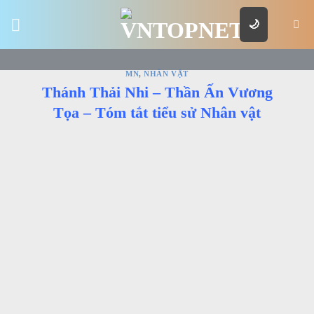
Skip
🌙
to
content
MN
,
NHÂN VẬT
Thánh Thải Nhi – Thần Ấn Vương
Tọa – Tóm tắt tiểu sử Nhân vật