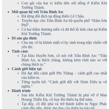
Con gái của hai vị kiếm tiên nổi tiếng ở Kiếm Khí
Trường Thành.
Mối quan hệ với Trần Bình An
:
Đã từng đối địch tại động thiên Lê Châu.
Truyền dạy cho Trần Bình An bộ quyền phổ “Hám Sơn
Phổ”.
Cả hai thầm thương mến và đã thổ lộ tình cảm tại Kiếm
Khí Trường Thành.
Di sản gia đình
:
Cha mẹ cô bị khinh miệt vì hy sinh trong trận chiến với
yêu tộc.
Tình cảm
:
Tại Đảo Huyền Sơn, cô nói với Trần Bình An: “Trần
Bình An, ta thích chàng, không kém chút nào so với
chàng thích ta.”
Cảnh giới hiện tại
:
Đã đạt đến cảnh giới Phi Thăng – cảnh giới cao nhất
của kiếm tu.
Từng tuyên bố: “Cảnh giới đối với Ninh Diêu ta vô
nghĩa.”
Hành trình
:
Sau khi Kiếm Khí Trường Thành bị phá vỡ ở Man
Hoang Thiên Hạ, cô bay lên thiên hạ thứ năm.
Tại đây, cô đột phá và trở thành kiếm tu Ngọc Phác
cảnh đầu tiên, được đại đạo của thiên hạ bảo hộ.