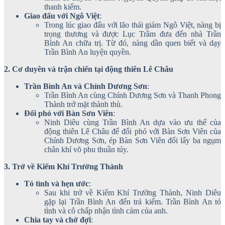
thanh kiếm.
Giao đấu với Ngô Việt
:
Trong lúc giao đấu với lão thái giám Ngô Việt, nàng bị
trọng thương và được Lục Trầm đưa đến nhà Trần
Bình An chữa trị. Từ đó, nàng dần quen biết và dạy
Trần Bình An luyện quyền.
2. Cơ duyên và trận chiến tại động thiên Lê Châu
Trần Bình An và Chính Dương Sơn
:
Trần Bình An cùng Chính Dương Sơn và Thanh Phong
Thành trở mặt thành thù.
Đối phó với Bàn Sơn Viên
:
Ninh Diêu cùng Trần Bình An dựa vào ưu thế của
động thiên Lê Châu để đối phó với Bàn Sơn Viên của
Chính Dương Sơn, ép Bàn Sơn Viên đổi lấy ba ngụm
chân khí võ phu thuần túy.
3. Trở về Kiếm Khí Trường Thành
Tỏ tình và hẹn ước
:
Sau khi trở về Kiếm Khí Trường Thành, Ninh Diêu
gặp lại Trần Bình An đến trả kiếm. Trần Bình An tỏ
tình và cô chấp nhận tình cảm của anh.
Chia tay và chờ đợi
: