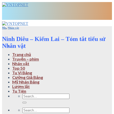
Skip
to
content
Mn
,
Nhân vật
Ninh Diêu – Kiếm Lai – Tóm tắt tiểu sử
Nhân vật
Trang chủ
Truyện – phim
Nhân vật
Top 50
Tu Vi Bảng
Cường Giả Bảng
Mỹ Nhân Bảng
Lượm lặt
Tu Tiên