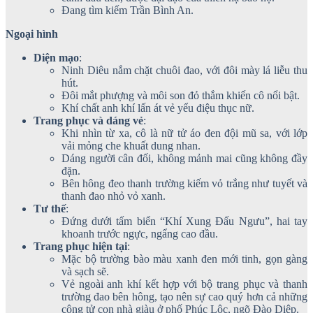
Đang tìm kiếm Trần Bình An.
Ngoại hình
Diện mạo
:
Ninh Diêu nắm chặt chuôi đao, với đôi mày lá liễu thu
hút.
Đôi mắt phượng và môi son đỏ thắm khiến cô nổi bật.
Khí chất anh khí lấn át vẻ yểu điệu thục nữ.
Trang phục và dáng vẻ
:
Khi nhìn từ xa, cô là nữ tử áo đen đội mũ sa, với lớp
vải mỏng che khuất dung nhan.
Dáng người cân đối, không mảnh mai cũng không đầy
đặn.
Bên hông đeo thanh trường kiếm vỏ trắng như tuyết và
thanh đao nhỏ vỏ xanh.
Tư thế
:
Đứng dưới tấm biển “Khí Xung Đấu Ngưu”, hai tay
khoanh trước ngực, ngẩng cao đầu.
Trang phục hiện tại
:
Mặc bộ trường bào màu xanh đen mới tinh, gọn gàng
và sạch sẽ.
Vẻ ngoài anh khí kết hợp với bộ trang phục và thanh
trường đao bên hông, tạo nên sự cao quý hơn cả những
công tử con nhà giàu ở phố Phúc Lộc, ngõ Đào Diệp.