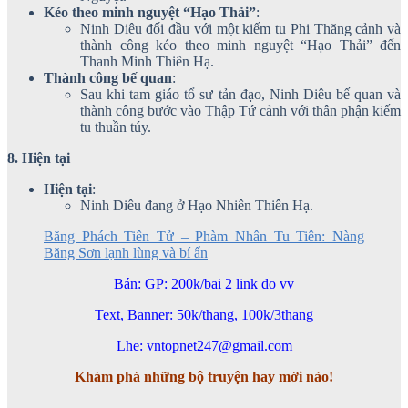
Kéo theo minh nguyệt “Hạo Thải”
:
Ninh Diêu đối đầu với một kiếm tu Phi Thăng cảnh và
thành công kéo theo minh nguyệt “Hạo Thải” đến
Thanh Minh Thiên Hạ.
Thành công bế quan
:
Sau khi tam giáo tổ sư tản đạo, Ninh Diêu bế quan và
thành công bước vào Thập Tứ cảnh với thân phận kiếm
tu thuần túy.
8. Hiện tại
Hiện tại
:
Ninh Diêu đang ở Hạo Nhiên Thiên Hạ.
Băng Phách Tiên Tử – Phàm Nhân Tu Tiên: Nàng
Băng Sơn lạnh lùng và bí ẩn
Bán: GP: 200k/bai 2 link do vv
Text, Banner: 50k/thang, 100k/3thang
Lhe: vntopnet247@gmail.com
Khám phá những bộ truyện hay mới nào!