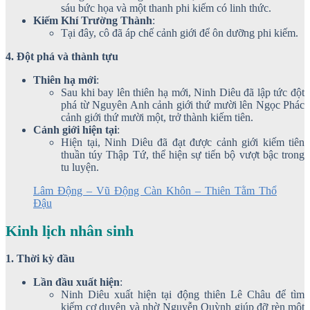
sáu bức họa và một thanh phi kiếm có linh thức.
Kiếm Khí Trường Thành
:
Tại đây, cô đã áp chế cảnh giới để ôn dưỡng phi kiếm.
4. Đột phá và thành tựu
Thiên hạ mới
:
Sau khi bay lên thiên hạ mới, Ninh Diêu đã lập tức đột
phá từ Nguyên Anh cảnh giới thứ mười lên Ngọc Phác
cảnh giới thứ mười một, trở thành kiếm tiên.
Cảnh giới hiện tại
:
Hiện tại, Ninh Diêu đã đạt được cảnh giới kiếm tiên
thuần túy Thập Tứ, thể hiện sự tiến bộ vượt bậc trong
tu luyện.
Lâm Động – Vũ Động Càn Khôn – Thiên Tằm Thổ
Đậu
Kinh lịch nhân sinh
1. Thời kỳ đầu
Lần đầu xuất hiện
:
Ninh Diêu xuất hiện tại động thiên Lê Châu để tìm
kiếm cơ duyên và nhờ Nguyễn Quỳnh giúp đỡ rèn một