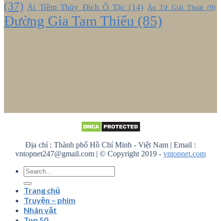
(37)
Ái Tiềm Thủy Đích Ô Tặc
(14)
Ân Tứ Giải Thoát
(9)
Đường Gia Tam Thiếu
(85)
Địa chỉ : Thành phố Hồ Chí Minh - Việt Nam | Email :
vntopnet247@gmail.com | © Copyright 2019 -
vntopnet.com
Trang chủ
Truyện – phim
Nhân vật
Top 50