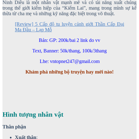
Ninh Diêu là một nhân vật mạnh mẽ và có tài năng xuất chúng
trong thế giới kiếm hiệp của “Kiếm Lai”, mang trong mình sự kế
thừa từ cha mẹ và những kỹ năng đặc biệt trong võ thuật.
[Review] 5 Cấp độ tu luyện cảnh giới Thần Cấp Đại
Ma Đầu – Lạp Mỗ
Bán: GP: 200k/bai 2 link do vv
Text, Banner: 50k/thang, 100k/3thang
Lhe: vntopnet247@gmail.com
Khám phá những bộ truyện hay mới nào!
Hình tượng nhân vật
Thân phận
Xuất thân
: