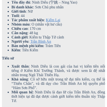
Tên đầy đủ
: Ninh Diêu (宁姚 – Ning Yao)
Bí danh khác
: Sơn Chủ phu nhân
Giới tính
: Nữ
Tuổi
: 44
Tác phẩm xuất hiện
:
Kiếm Lai
Nhóm máu
: O (nhân vật hư cấu)
Chiều cao
: 170 cm
Cân nặng
: 48 kg
Cảnh giới
: Kiếm tu Thập Tứ cảnh
Người yêu
:
Trần Bình An
Bản mệnh phi kiếm
: Trảm Tiên
Kiếm
: Tiên Kiếm
Tiểu sử
Xuất thân
: Ninh Diêu là con gái của hai vị kiếm tiên nổi
tiếng ở Kiếm Khí Trường Thành, và được xem là đệ nhất
nhân trong Ngũ Thải Thiên Hạ.
Khả năng
: Cô sở hữu một trong tứ đại tiên kiếm, cụ thể là
“Thiên Chân”, và đã dạy cho Trần Bình An bộ quyền phổ
“Hám Sơn Phổ”.
Mối quan hệ
: Ninh Diêu là đạo lữ của Trần Bình An, đồng
thời hiện tại đã đạt được cảnh giới kiếm tiên thuần túy Thập
Tứ.