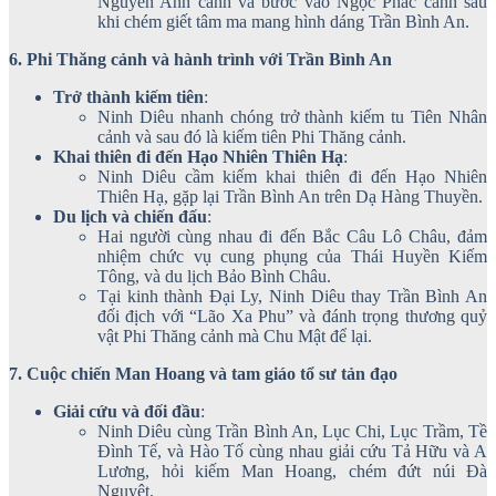
Nguyên Anh cảnh và bước vào Ngọc Phác cảnh sau
khi chém giết tâm ma mang hình dáng Trần Bình An.
6. Phi Thăng cảnh và hành trình với Trần Bình An
Trở thành kiếm tiên
:
Ninh Diêu nhanh chóng trở thành kiếm tu Tiên Nhân
cảnh và sau đó là kiếm tiên Phi Thăng cảnh.
Khai thiên đi đến Hạo Nhiên Thiên Hạ
:
Ninh Diêu cầm kiếm khai thiên đi đến Hạo Nhiên
Thiên Hạ, gặp lại Trần Bình An trên Dạ Hàng Thuyền.
Du lịch và chiến đấu
:
Hai người cùng nhau đi đến Bắc Câu Lô Châu, đảm
nhiệm chức vụ cung phụng của Thái Huyền Kiếm
Tông, và du lịch Bảo Bình Châu.
Tại kinh thành Đại Ly, Ninh Diêu thay Trần Bình An
đối địch với “Lão Xa Phu” và đánh trọng thương quỷ
vật Phi Thăng cảnh mà Chu Mật để lại.
7. Cuộc chiến Man Hoang và tam giáo tổ sư tản đạo
Giải cứu và đối đầu
:
Ninh Diêu cùng Trần Bình An, Lục Chi, Lục Trầm, Tề
Đình Tế, và Hào Tố cùng nhau giải cứu Tả Hữu và A
Lương, hỏi kiếm Man Hoang, chém đứt núi Đà
Nguyệt.