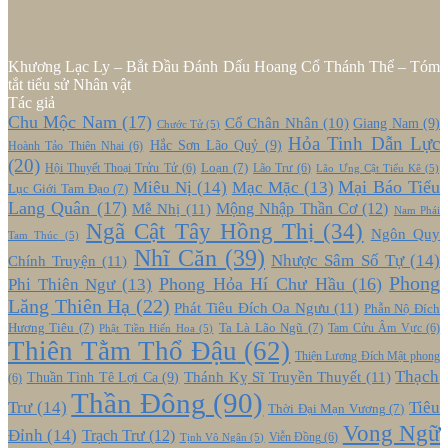
Khương Lạc Ly – Bắt Đầu Đánh Dấu Hoang Cổ Thánh Thể – Tóm
tắt tiểu sử Nhân vật
Tác giả
Chu Mộc Nam
(17)
Cổ Chân Nhân
(10)
Giang Nam
(9)
Chước Tử
(5)
Hỏa Tinh Dẫn Lực
Hắc Sơn Lão Quỷ
(9)
Hoành Tảo Thiên Nhai
(6)
(20)
Loạn
(7)
Hội Thuyết Thoại Trửu Tử
(6)
Lão Trư
(6)
Lão Ưng Cật Tiểu Kê
(5)
Mại Báo Tiểu
Miêu Nị
(14)
Mạc Mặc
(13)
Lục Giới Tam Đạo
(7)
Lang Quân
(17)
Mễ Nhị
(11)
Mộng Nhập Thần Cơ
(12)
Nam Phái
Ngã Cật Tây Hồng Thị
(34)
Ngôn Quy
Tam Thúc
(5)
Nhĩ Căn
(39)
Nhược Sâm Số Tự
(14)
Chính Truyện
(11)
Phong
Phong Hỏa Hí Chư Hầu
(16)
Phi Thiên Ngư
(13)
Lăng Thiên Hạ
(22)
Phát Tiêu Đích Oa Ngưu
(11)
Phẫn Nộ Đích
Hương Tiêu
(7)
Ta Là Lão Ngũ
(7)
Tam Cửu Âm Vực
(6)
Phật Tiền Hiến Hoa
(5)
Thiên Tằm Thổ Đậu
(62)
Thiện Lương Đích Mật phong
Thạch
Thánh Kỵ Sĩ Truyền Thuyết
(11)
Thuần Tình Tê Lợi Ca
(9)
(6)
Thần Đông
(90)
Trư
(14)
Tiêu
Thời Đại Mạn Vương
(7)
Vong Ngữ
Đỉnh
(14)
Trạch Trư
(12)
Viễn Đồng
(6)
Tịnh Vô Ngân
(5)