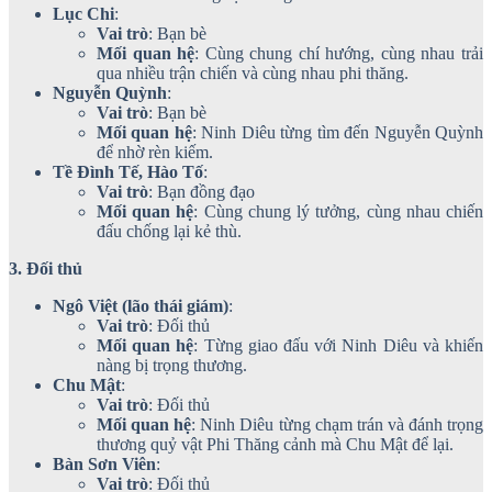
Lục Chi
:
Vai trò
: Bạn bè
Mối quan hệ
: Cùng chung chí hướng, cùng nhau trải
qua nhiều trận chiến và cùng nhau phi thăng.
Nguyễn Quỳnh
:
Vai trò
: Bạn bè
Mối quan hệ
: Ninh Diêu từng tìm đến Nguyễn Quỳnh
để nhờ rèn kiếm.
Tề Đình Tế, Hào Tố
:
Vai trò
: Bạn đồng đạo
Mối quan hệ
: Cùng chung lý tưởng, cùng nhau chiến
đấu chống lại kẻ thù.
3. Đối thủ
Ngô Việt (lão thái giám)
:
Vai trò
: Đối thủ
Mối quan hệ
: Từng giao đấu với Ninh Diêu và khiến
nàng bị trọng thương.
Chu Mật
:
Vai trò
: Đối thủ
Mối quan hệ
: Ninh Diêu từng chạm trán và đánh trọng
thương quỷ vật Phi Thăng cảnh mà Chu Mật để lại.
Bàn Sơn Viên
:
Vai trò
: Đối thủ