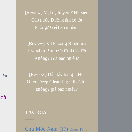
[Review] Mặt nạ tổ yến YHL siêu
Cấp nước Dưỡng ẩm có tốt
không? Giá bao nhiêu?
[Review] Xịt khoáng Bioderma
Hydrabio Brume 300ml Có Tốt
Không? Giá bao nhiêu?
[Review] Dầu tẩy trang DHC
hiên
Olive Deep Cleansing Oil có tốt
không? giá bao nhiêu?
 có
TÁC GIẢ
Chu Mộc Nam
(17)
Chước Tử
(5)