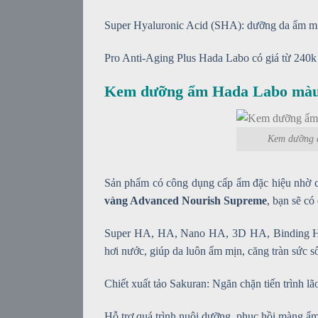
Super Hyaluronic Acid (SHA): dưỡng da ẩm mịn
Pro Anti-Aging Plus Hada Labo có giá từ 240k
Kem dưỡng ẩm Hada Labo màu
Kem dưỡng 
Sản phẩm có công dụng cấp ẩm đặc hiệu nhờ ch
vàng Advanced Nourish Supreme
, bạn sẽ có
Super HA, HA, Nano HA, 3D HA, Binding HA: 
hơi nước, giúp da luôn ẩm mịn, căng tràn sức s
Chiết xuất tảo Sakuran: Ngăn chặn tiến trình lã
Hỗ trợ quá trình nuôi dưỡng, phục hồi màng ẩm