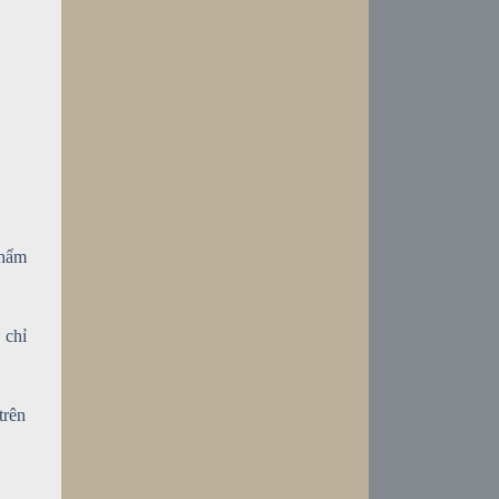
phẩm
 chỉ
trên