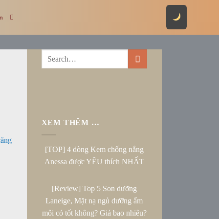
ên
XEM THÊM …
căng
[TOP] 4 dòng Kem chống nắng
Anessa được YÊU thích NHẤT
[Review] Top 5 Son dưỡng
Laneige, Mặt nạ ngủ dưỡng ẩm
môi có tốt không? Giá bao nhiêu?