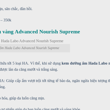
, săn chắc, đàn hồi.
 – 350k
 vàng Advanced Nourish Supreme
ẩm Hada Labo Advanced Nourish Supreme
ứa tới 5 loại HA. Vì thế, khi sử dụng
kem dưỡng ẩm Hada Labo 
 được làn da căng mướt và trắng sáng.
Giúp cấp ẩm vượt trội tới từng tế bào da, ngăn ngừa hiện tượng t
ống.
o hóa, giúp da luôn căng mịn.
 tự nhiên giúp da bạn luôn căng mướt và sáng khỏe.