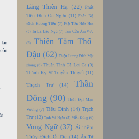
Lăng Thiên Hạ
(22)
Phát
Tiêu Đích Oa Ngưu
(11)
Phẫn Nộ
Đích Hương Tiêu
(7)
Phật Tiền Hiến Hoa
Ta Là Lão Ngũ
(7)
Tam Cửu Âm Vực
(5)
Thiên Tằm Thổ
 làn
(6)
 còn
Đậu
(62)
Thiện Lương Đích Mật
Thuần Tình Tê Lợi Ca
(9)
phong
(6)
Thánh Kỵ Sĩ Truyền Thuyết
(11)
Thần
Thạch Trư
(14)
.
Đông
(90)
Thời Đại Mạn
Tiêu Đỉnh
(14)
Trạch
Vương
(7)
ời.
Trư
(12)
Viễn Đồng
(6)
Tịnh Vô Ngân
(5)
Vong Ngữ
(37)
Ái Tiềm
Thủy Đích Ô Tặc
(14)
Ân Tứ