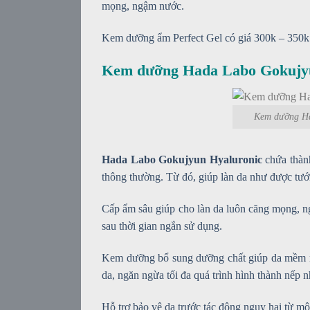
mọng, ngậm nước.
Kem dưỡng ẩm Perfect Gel có giá 300k – 350k
Kem dưỡng Hada Labo Gokujyun
Kem dưỡng Ha
Hada Labo Gokujyun Hyaluronic
chứa thàn
thông thường. Từ đó, giúp làn da như được tướ
Cấp ẩm sâu giúp cho làn da luôn căng mọng, ng
sau thời gian ngắn sử dụng.
Kem dưỡng bổ sung dưỡng chất giúp da mềm mạ
da, ngăn ngừa tối đa quá trình hình thành nếp n
Hỗ trợ bảo vệ da trước tác động nguy hại từ mô