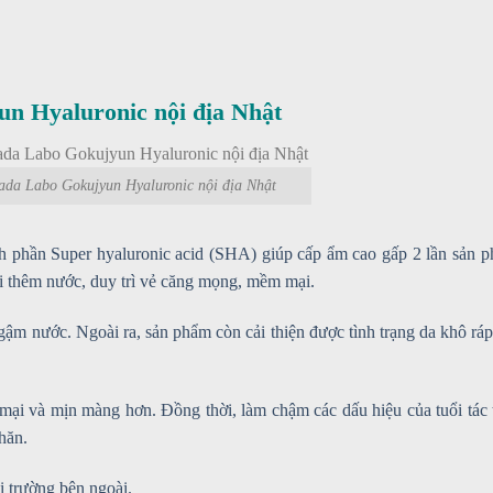
 Hyaluronic nội địa Nhật
da Labo Gokujyun Hyaluronic nội địa Nhật
h phần Super hyaluronic acid (SHA) giúp cấp ẩm cao gấp 2 lần sản 
i thêm nước, duy trì vẻ căng mọng, mềm mại.
ậm nước. Ngoài ra, sản phẩm còn cải thiện được tình trạng da khô ráp
i và mịn màng hơn. Đồng thời, làm chậm các dấu hiệu của tuổi tác 
hăn.
i trường bên ngoài.