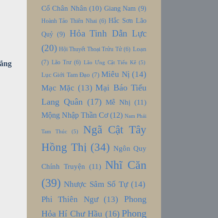
Cổ Chân Nhân
(10)
Giang Nam
(9)
Hắc Sơn Lão
Hoành Tảo Thiên Nhai
(6)
Hỏa Tinh Dẫn Lực
Quỷ
(9)
(20)
Loạn
Hội Thuyết Thoại Trửu Tử
(6)
(7)
Lão Trư
(6)
ắng
Lão Ưng Cật Tiểu Kê
(5)
Miêu Nị
(14)
Lục Giới Tam Đạo
(7)
Mại Báo Tiểu
Mạc Mặc
(13)
Lang Quân
(17)
Mễ Nhị
(11)
Mộng Nhập Thần Cơ
(12)
Nam Phái
Ngã Cật Tây
Tam Thúc
(5)
Hồng Thị
(34)
Ngôn Quy
Nhĩ Căn
Chính Truyện
(11)
(39)
Nhược Sâm Số Tự
(14)
Phong
Phi Thiên Ngư
(13)
Phong
Hỏa Hí Chư Hầu
(16)