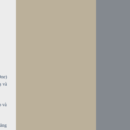
One)
ạ và
p và
căng