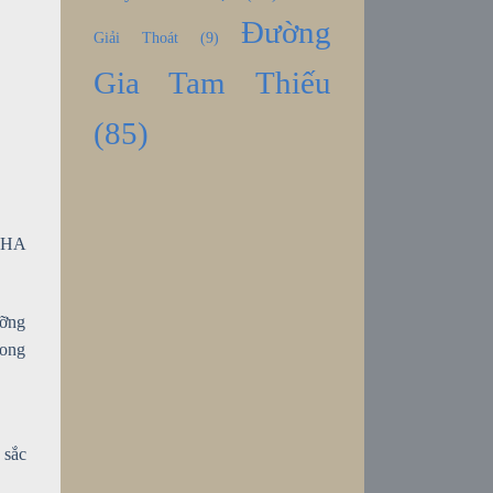
Đường
Giải Thoát
(9)
Gia Tam Thiếu
(85)
SHA
ưỡng
rong
 sắc