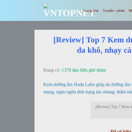
Skip
to
Trang chủ
Truyện – phim
N
content
[Review] Top 7 Kem d
da khô, nhạy cả
Đang có:
1379 đạo hữu ghé thăm
Kem dưỡng ẩm Hada Labo giúp da dưỡng ẩm mạ
mọng, ngăn ngừa tình trạng tàn nhang, thâm nám,
[Review] Top 7 Kem 
Để sở hữu 