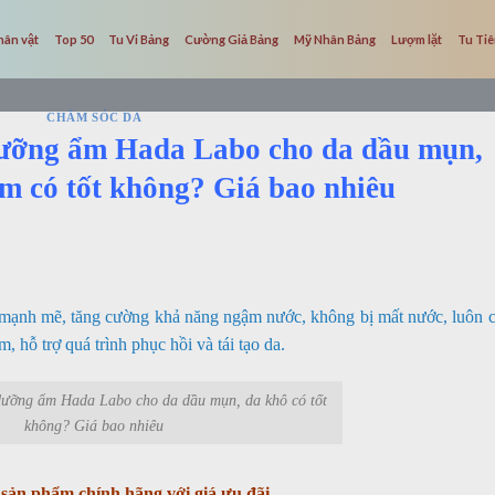
hân vật
Top 50
Tu Vi Bảng
Cường Giả Bảng
Mỹ Nhân Bảng
Lượm lặt
Tu Ti
CHĂM SÓC DA
ưỡng ẩm Hada Labo cho da dầu mụn,
m có tốt không? Giá bao nhiêu
nh mẽ, tăng cường khả năng ngậm nước, không bị mất nước, luôn 
 hỗ trợ quá trình phục hồi và tái tạo da.
dưỡng ẩm Hada Labo cho da dầu mụn, da khô có tốt
không? Giá bao nhiêu
sản phẩm chính hãng với giá ưu đãi