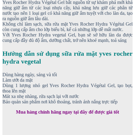
Yves Rocher Hydra Végétal Gel bắt nguồn từ sự khám phá mới khả
năng giữ ẩm từ các loại nhựa cây, khả năng lưu giữ các phân tử
nước tạo nên 1 loại gel có khả năng giữ ẩm tuyệt với cho làn da, tạo
ra nguồn giữ ẩm lâu dài.
Không chỉ làm sạch, sữa rửa mặt Yves Rocher Hydra Végétal Gel
còn cung cấp ẩm cho lớp biểu bì, kể cả những lớp dễ mất nước.
Với Yves Rocher Hydra vegetal Gel, bạn sẽ sở hữu làn da được
cung cấp đầy đủ độ ẩm, dưỡng chất, trở nên khoẻ mạnh, toả sáng
Hướng dẫn sử dụng sữa rửa mặt yves rocher
hydra vegetal
Dùng hàng ngày, sáng và tối
Làm ướt da mặt
Dùng 1 lượng nhỏ gel Yves Rocher Hydra Végétal Gel, tạo bọt,
thoa lên mặt
Mát xa nhẹ nhàng, rửa sạch lại với nước
Bảo quản sản phẩm nơi khô thoáng, tránh ánh nắng trực tiếp
Mua hàng chính hãng ngay tại đây để được giá tốt