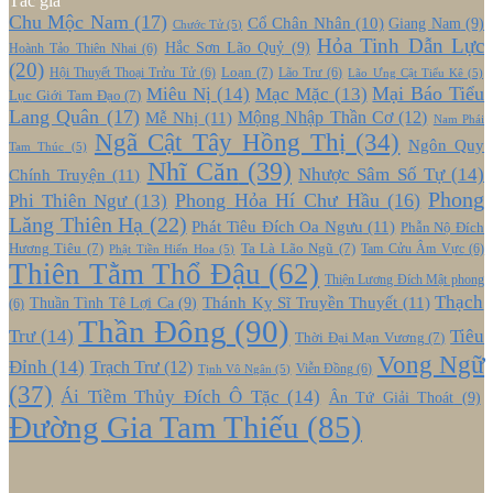
Tác giả
Chu Mộc Nam
(17)
Cổ Chân Nhân
(10)
Giang Nam
(9)
Chước Tử
(5)
Hỏa Tinh Dẫn Lực
Hắc Sơn Lão Quỷ
(9)
Hoành Tảo Thiên Nhai
(6)
(20)
Loạn
(7)
Hội Thuyết Thoại Trửu Tử
(6)
Lão Trư
(6)
Lão Ưng Cật Tiểu Kê
(5)
Mại Báo Tiểu
Miêu Nị
(14)
Mạc Mặc
(13)
Lục Giới Tam Đạo
(7)
Lang Quân
(17)
Mễ Nhị
(11)
Mộng Nhập Thần Cơ
(12)
Nam Phái
Ngã Cật Tây Hồng Thị
(34)
Ngôn Quy
Tam Thúc
(5)
Nhĩ Căn
(39)
Nhược Sâm Số Tự
(14)
Chính Truyện
(11)
Phong
Phong Hỏa Hí Chư Hầu
(16)
Phi Thiên Ngư
(13)
Lăng Thiên Hạ
(22)
Phát Tiêu Đích Oa Ngưu
(11)
Phẫn Nộ Đích
Hương Tiêu
(7)
Ta Là Lão Ngũ
(7)
Tam Cửu Âm Vực
(6)
Phật Tiền Hiến Hoa
(5)
Thiên Tằm Thổ Đậu
(62)
Thiện Lương Đích Mật phong
Thạch
Thánh Kỵ Sĩ Truyền Thuyết
(11)
Thuần Tình Tê Lợi Ca
(9)
(6)
Thần Đông
(90)
Trư
(14)
Tiêu
Thời Đại Mạn Vương
(7)
Vong Ngữ
Đỉnh
(14)
Trạch Trư
(12)
Viễn Đồng
(6)
Tịnh Vô Ngân
(5)
(37)
Ái Tiềm Thủy Đích Ô Tặc
(14)
Ân Tứ Giải Thoát
(9)
Đường Gia Tam Thiếu
(85)