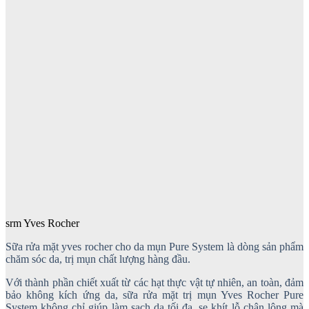
srm Yves Rocher
Sữa rửa mặt yves rocher cho da mụn Pure System là dòng sản phẩm
chăm sóc da, trị mụn chất lượng hàng đầu.
Với thành phần chiết xuất từ các hạt thực vật tự nhiên, an toàn, đảm
bảo không kích ứng da, sữa rửa mặt trị mụn Yves Rocher Pure
System không chỉ giúp làm sạch da tối đa, se khít lỗ chân lông mà