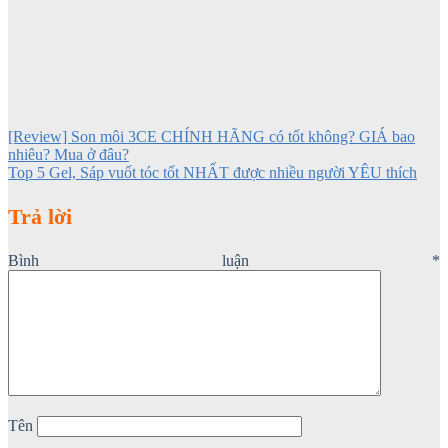
[Review] Son môi 3CE CHÍNH HÃNG có tốt không? GIÁ bao
nhiêu? Mua ở đâu?
Top 5 Gel, Sáp vuốt tóc tốt NHẤT được nhiều người YÊU thích
Trả lời
Bình luận
*
Tên