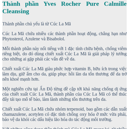
Thành phần Yves Rocher Pure Calmille
Cleansing
Thành phần chủ yếu là từ Cúc La Mã
Cúc La Mã chứa nhiều các thành phần hoạt động, chẳng hạn như
Phytosterol, Azulene và Bisabolol.
Mỗi thành phần này nổi tiếng với 1 đặc tính chữa bệnh, chống viêm
riêng biệt, do đó dùng chiết xuất Cúc La Mã là giải pháp lý tưởng
cho những ai gặp phải các vấn đề về da.
Chiết xuất Cúc La Mã giàu phức hợp vitamin B, hữu ích trong việc
làm dịu, giữ ẩm cho da, giúp phục hồi làn da tổn thương để da trở
nên khoẻ mạnh hơn.
Một nghiên cứu tại Ấn Độ từng đề cập tới khả năng chống dị ứng
của chiết xuất Cúc La Mã, thành phần của Cúc La Mã có thể thúc
đẩy tái tạo mô tế bào, làm lành những tổn thương trên da.
Chiết xuất Cúc La Mã chứa nhóm terpenoid, bao gồm các dẫn xuất
chamazulene, acetylen có đặc tính chống oxy hóa ở mức vừa phải,
bảo vệ da khỏi các dấu hiệu lão hóa do tác động môi trường.