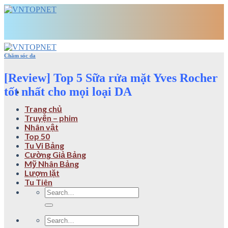
Skip
to
content
Chăm sóc da
[Review] Top 5 Sữa rửa mặt Yves Rocher
tốt nhất cho mọi loại DA
Trang chủ
Truyện – phim
Nhân vật
Top 50
Tu Vi Bảng
Cường Giả Bảng
Mỹ Nhân Bảng
Lượm lặt
Tu Tiên