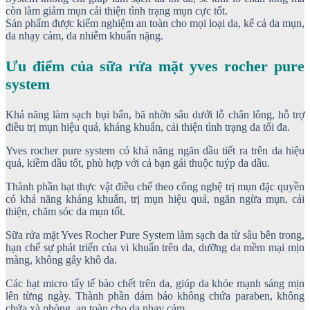
còn làm giảm mụn cải thiện tình trạng mụn cực tốt.
Sản phẩm được kiểm nghiệm an toàn cho mọi loại da, kể cả da mụn,
da nhạy cảm, da nhiễm khuẩn nặng.
Ưu điểm của sữa rửa mặt yves rocher pure
system
Khả năng làm sạch bụi bẩn, bã nhờn sâu dưới lỗ chân lông, hỗ trợ
điều trị mụn hiệu quả, kháng khuẩn, cải thiện tình trạng da tối đa.
Yves rocher pure system có khả năng ngăn dầu tiết ra trên da hiệu
quả, kiềm dầu tốt, phù hợp với cả bạn gái thuộc tuýp da dầu.
Thành phần hạt thực vật điều chế theo công nghệ trị mụn đặc quyền
có khả năng kháng khuẩn, trị mụn hiệu quả, ngăn ngừa mụn, cải
thiện, chăm sóc da mụn tốt.
Sữa rửa mặt Yves Rocher Pure System làm sạch da từ sâu bên trong,
hạn chế sự phát triển của vi khuẩn trên da, dưỡng da mềm mại mịn
màng, không gây khô da.
Các hạt micro tẩy tế bào chết trên da, giúp da khỏe mạnh sáng mịn
lên từng ngày. Thành phần đảm bảo không chứa paraben, không
chứa xà phòng, an toàn cho da nhạy cảm.