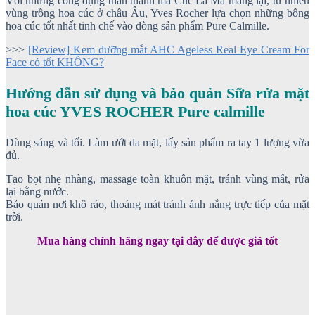
Với những công dụng thần thánh mà Cúc La Mã mang lại, từ nhiều
vùng trồng hoa cúc ở châu Âu, Yves Rocher lựa chọn những bông
hoa cúc tốt nhất tinh chế vào dòng sản phẩm Pure Calmille.
>>>
[Review] Kem dưỡng mắt AHC Ageless Real Eye Cream For
Face có tốt KHÔNG?
Hướng dẫn sử dụng và bảo quản Sữa rửa mặt
hoa cúc YVES ROCHER Pure calmille
Dùng sáng và tối. Làm ướt da mặt, lấy sản phẩm ra tay 1 lượng vừa
đủ.
Tạo bọt nhẹ nhàng, massage toàn khuôn mặt, tránh vùng mắt, rửa
lại bằng nước.
Bảo quản nơi khô ráo, thoáng mát tránh ánh nắng trực tiếp của mặt
trời.
Mua hàng chính hãng ngay tại đây để được giá tốt