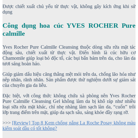
Được chiết xuất chủ yếu từ thực vật, không gây kích ứng khi sử
dụng
Công dụng hoa cúc YVES ROCHER Pure
calmille
Yves Rocher Pure Calmille Cleansing thuộc dòng sữa rửa mặt tác
động sâu, chiết xuất từ thực vật. Điển hình là cúc hữu cơ
Chamomile giúp loại bỏ độc tố, các bụi bẩn bám trên da, cho làn da
tươi sáng hoàn hảo.
Giúp giảm dấu hiệu căng thẳng mệt mỏi trên da, chống lão hóa như
nêp nhăn, rãnh nhăn. Sản phẩm được thử nghiệm dưới sự giám sát
của chuyên gia da liễu.
Đặc biệt, với công thức không chứa xà phòng nên Yves Rocher
Pure Calmille Cleansing Gel không làm da bị khô ráp như nhiều
loại sữa rửa mặt khác, chỉ nhẹ nhàng làm sạch làn da, “cuốn” trôi
lớp trang điểm trên mặt, giúp da sạch sâu, sáng khỏe đầy rạng rỡ.
>>>
[Review] Top 8 Kem chống nắng La Roche Posay không màu
kiểm soát dầu có tốt không?