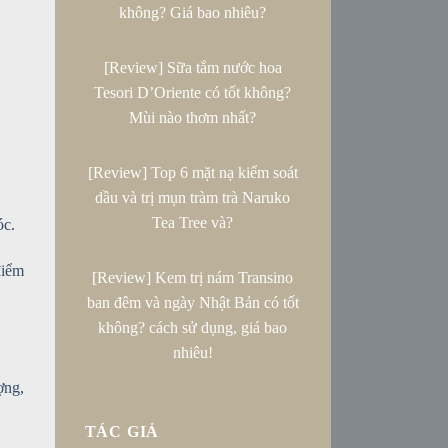
không? Giá bao nhiêu?
[Review] Sữa tắm nước hoa
Tesori D’Oriente có tốt không?
Mùi nào thơm nhất?
[Review] Top 6 mặt nạ kiểm soát
dầu và trị mụn tràm trà Naruko
Tea Tree và?
óc.
điểm
[Review] Kem trị nám Transino
ban đêm và ngày Nhật Bản có tốt
không? cách sử dụng, giá bao
nhiêu!
ợng,
TÁC GIẢ