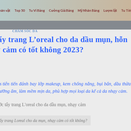
hân vật
Top 50
Tu Vi Bảng
Cường Giả Bảng
Mỹ Nhân Bảng
Lượm lặt
Tu Ti
CHĂM SÓC DA
ẩy trang L’oreal cho da dầu mụn, hỗn
 cảm có tốt không 2023?
s tiên tiến đánh bay lớp makeup, kem chống nắng, bụi bẩn, dầu thừa
 dưỡng ẩm, làm mềm mịn da, phù hợp mọi loại da kể cả da nhạy cảm.
ẩy trang Loreal cho da mụn, nhạy cảm có tốt không?