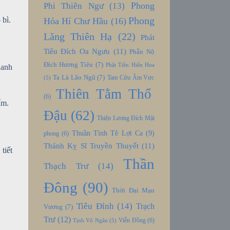
Phong
Phi Thiên Ngư
(13)
Phong
 bì.
Hỏa Hí Chư Hầu
(16)
Lăng Thiên Hạ
(22)
Phát
Tiêu Đích Oa Ngưu
(11)
Phẫn Nộ
Đích Hương Tiêu
(7)
Phật Tiền Hiến Hoa
hanh
Ta Là Lão Ngũ
(7)
Tam Cửu Âm Vực
(5)
Thiên Tằm Thổ
(6)
ẩm.
Đậu
(62)
Thiện Lương Đích Mật
Thuần Tình Tê Lợi Ca
(9)
phong
(6)
Thánh Kỵ Sĩ Truyền Thuyết
(11)
tiết
Thần
Thạch Trư
(14)
Đông
(90)
Thời Đại Mạn
Tiêu Đỉnh
(14)
Trạch
Vương
(7)
Trư
(12)
Viễn Đồng
(6)
Tịnh Vô Ngân
(5)