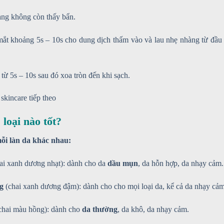
rang không còn thấy bẩn.
 mắt khoảng 5s – 10s cho dung dịch thấm vào và lau nhẹ nhàng từ đầu
từ 5s – 10s sau đó xoa tròn đến khi sạch.
skincare tiếp theo
 loại nào tốt?
mỗi làn da khác nhau:
ai xanh dương nhạt): dành cho da
dầu mụn
, da hỗn hợp, da nhạy cảm.
g
(chai xanh dương đậm): dành cho cho mọi loại da, kể cả da nhạy cảm
chai màu hồng): dành cho
da thường
, da khô, da nhạy cảm.