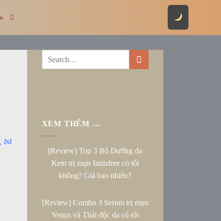
ên
XEM THÊM …
, bã
[Review] Top 3 Bộ Dưỡng da
Kem trị mụn Innisfree có tốt
không? Giá bao nhiêu?
[Review] Combo 3 Serum trị mụn
Venus và Thải độc da có tốt