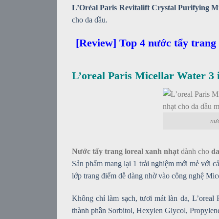
L’Oréal Paris Revitalift Crystal Purifying 
cho da dầu.
[Review] Top 4 nước tẩy trang
L’oreal Paris Micellar Water 3
nướ
Nước tẩy trang loreal xanh nhạt
dành cho
d
Sản phẩm mang lại 1 trải nghiệm mới mẻ với c
lớp trang điểm dễ dàng nhờ vào công nghệ Micel
Không chỉ làm sạch, tươi mát làn da, L’oreal
thành phần Sorbitol, Hexylen Glycol, Propylen