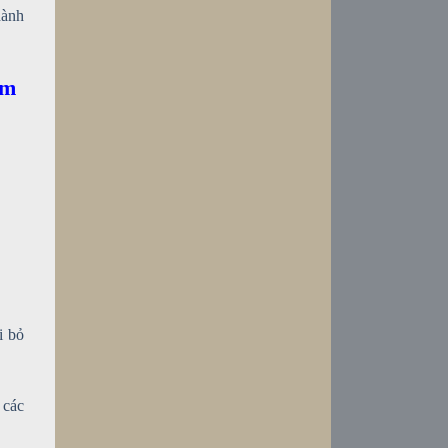
dành
ảm
i bỏ
 các