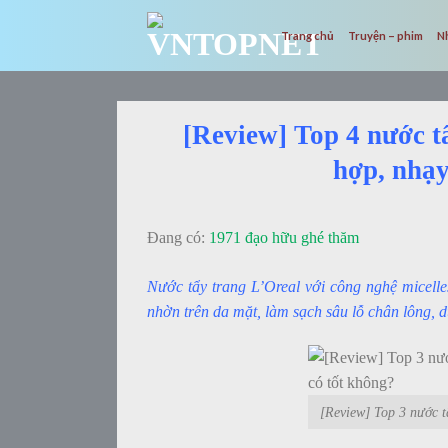
Skip
to
Trang chủ
Truyện – phim
N
content
[Review] Top 4 nước t
hợp, nhạy
Đang có:
1971 đạo hữu ghé thăm
Nước tẩy trang L’Oreal với công nghệ micelle
nhờn trên da mặt, làm sạch sâu lỗ chân lông,
[Review] Top 3 nước t