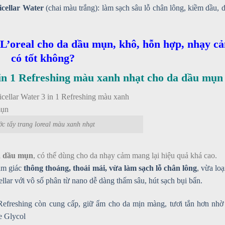
Micellar Water
(chai màu trắng): làm sạch sâu lỗ chân lông, kiềm dầu, 
 L’oreal cho da dầu mụn, khô, hỗn hợp, nhạy c
có tốt không?
 in 1 Refreshing màu xanh nhạt cho da dầu mụn
c tẩy trang loreal màu xanh nhạt
a dầu mụn
, có thể dùng cho da nhạy cảm mang lại hiệu quả khá cao.
ảm giác
thông thoáng, thoải mái, vừa làm sạch lỗ chân lông
, vừa loạ
lar với vô số phân từ nano dễ dàng thấm sâu, hút sạch bụi bẩn.
 Refreshing còn cung cấp, giữ ẩm cho da mịn màng, tươi tắn hơn nhờ
e Glycol