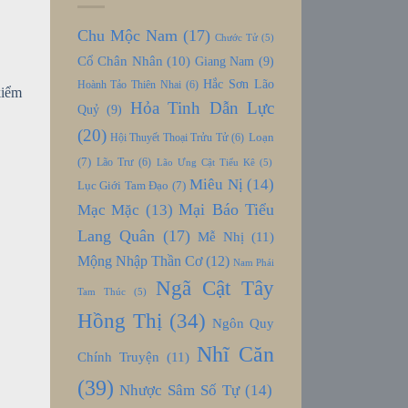
Chu Mộc Nam
(17)
Chước Tử
(5)
Cổ Chân Nhân
(10)
Giang Nam
(9)
Hắc Sơn Lão
Hoành Tảo Thiên Nhai
(6)
kiểm
Hỏa Tinh Dẫn Lực
Quỷ
(9)
(20)
Loạn
Hội Thuyết Thoại Trửu Tử
(6)
(7)
Lão Trư
(6)
Lão Ưng Cật Tiểu Kê
(5)
Miêu Nị
(14)
Lục Giới Tam Đạo
(7)
Mại Báo Tiểu
Mạc Mặc
(13)
Lang Quân
(17)
Mễ Nhị
(11)
Mộng Nhập Thần Cơ
(12)
Nam Phái
Ngã Cật Tây
Tam Thúc
(5)
Hồng Thị
(34)
Ngôn Quy
Nhĩ Căn
Chính Truyện
(11)
(39)
Nhược Sâm Số Tự
(14)