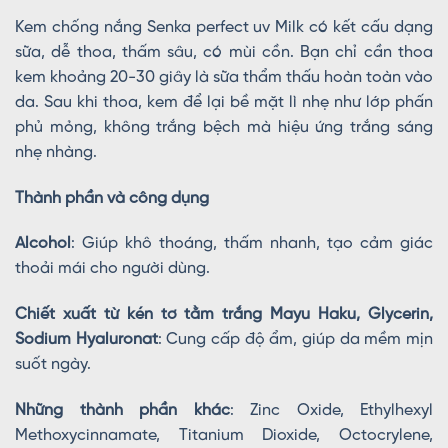
Kem chống nắng Senka perfect uv Milk có kết cấu dạng
sữa, dễ thoa, thấm sâu, có mùi cồn. Bạn chỉ cần thoa
kem khoảng 20-30 giây là sữa thẩm thấu hoàn toàn vào
da. Sau khi thoa, kem để lại bề mặt lì nhẹ như lớp phấn
phủ mỏng, không trắng bệch mà hiệu ứng trắng sáng
nhẹ nhàng.
Thành phần và công dụng
Alcohol
: Giúp khô thoáng, thấm nhanh, tạo cảm giác
thoải mái cho người dùng.
Chiết xuất từ kén tơ tằm trắng Mayu Haku, Glycerin,
Sodium Hyaluronat
: Cung cấp độ ẩm, giúp da mềm mịn
suốt ngày.
Những thành phần khác
: Zinc Oxide, Ethylhexyl
Methoxycinnamate, Titanium Dioxide, Octocrylene,