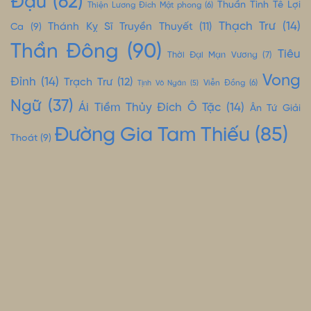
Đậu
(62)
Thuần Tình Tê Lợi
Thiện Lương Đích Mật phong
(6)
Thạch Trư
(14)
Thánh Kỵ Sĩ Truyền Thuyết
(11)
Ca
(9)
Thần Đông
(90)
Tiêu
Thời Đại Mạn Vương
(7)
Vong
Đỉnh
(14)
Trạch Trư
(12)
Tịnh Vô Ngân
(5)
Viễn Đồng
(6)
Ngữ
(37)
Ái Tiềm Thủy Đích Ô Tặc
(14)
Ân Tứ Giải
Đường Gia Tam Thiếu
(85)
Thoát
(9)