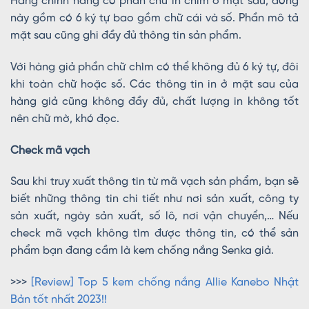
Hàng chính hãng có phần chữ in chìm ở mặt sau, dòng
này gồm có 6 ký tự bao gồm chữ cái và số. Phần mô tả
mặt sau cũng ghi đầy đủ thông tin sản phẩm.
Với hàng giả phần chữ chìm có thể không đủ 6 ký tự, đôi
khi toàn chữ hoặc số. Các thông tin in ở mặt sau của
hàng giả cũng không đầy đủ, chất lượng in không tốt
nên chữ mờ, khó đọc.
Check mã vạch
Sau khi truy xuất thông tin từ mã vạch sản phẩm, bạn sẽ
biết những thông tin chi tiết như nơi sản xuất, công ty
sản xuất, ngày sản xuất, số lô, nơi vận chuyển,… Nếu
check mã vạch không tìm được thông tin, có thể sản
phẩm bạn đang cầm là kem chống nắng Senka giả.
>>>
[Review] Top 5 kem chống nắng Allie Kanebo Nhật
Bản tốt nhất 2023!!