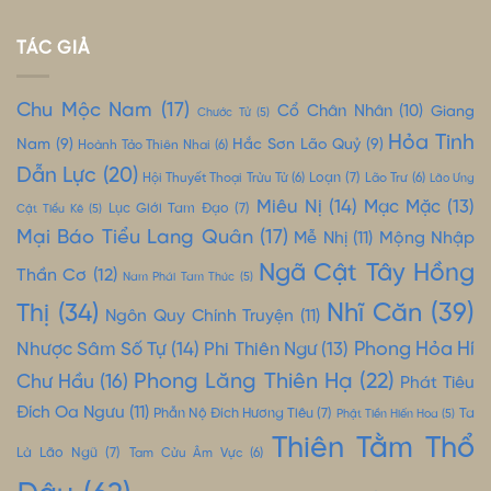
TÁC GIẢ
Chu Mộc Nam
(17)
Cổ Chân Nhân
(10)
Giang
Chước Tử
(5)
Hỏa Tinh
Nam
(9)
Hắc Sơn Lão Quỷ
(9)
Hoành Tảo Thiên Nhai
(6)
Dẫn Lực
(20)
Loạn
(7)
Hội Thuyết Thoại Trửu Tử
(6)
Lão Trư
(6)
Lão Ưng
Miêu Nị
(14)
Mạc Mặc
(13)
Lục Giới Tam Đạo
(7)
Cật Tiểu Kê
(5)
Mại Báo Tiểu Lang Quân
(17)
Mộng Nhập
Mễ Nhị
(11)
Ngã Cật Tây Hồng
Thần Cơ
(12)
Nam Phái Tam Thúc
(5)
Nhĩ Căn
(39)
Thị
(34)
Ngôn Quy Chính Truyện
(11)
Nhược Sâm Số Tự
(14)
Phong Hỏa Hí
Phi Thiên Ngư
(13)
Phong Lăng Thiên Hạ
(22)
Chư Hầu
(16)
Phát Tiêu
Đích Oa Ngưu
(11)
Phẫn Nộ Đích Hương Tiêu
(7)
Ta
Phật Tiền Hiến Hoa
(5)
Thiên Tằm Thổ
Là Lão Ngũ
(7)
Tam Cửu Âm Vực
(6)