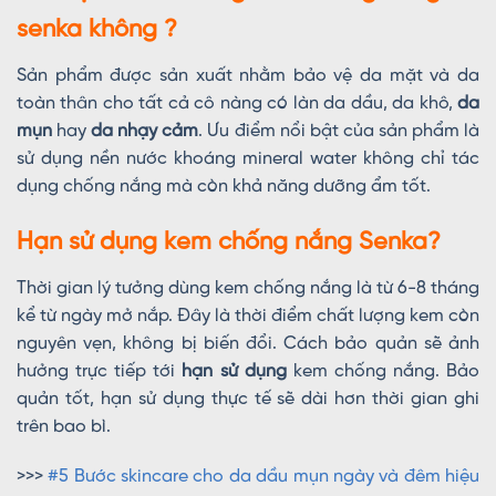
senka không ?
Sản phẩm được sản xuất nhằm bảo vệ da mặt và da
toàn thân cho tất cả cô nàng có làn da dầu, da khô,
da
mụn
hay
da nhạy cảm
. Ưu điểm nổi bật của sản phẩm là
sử dụng nền nước khoáng mineral water không chỉ tác
dụng chống nắng mà còn khả năng dưỡng ẩm tốt.
Hạn sử dụng kem chống nắng Senka?
Thời gian lý tưởng dùng kem chống nắng là từ 6-8 tháng
kể từ ngày mở nắp. Đây là thời điểm chất lượng kem còn
nguyên vẹn, không bị biến đổi. Cách bảo quản sẽ ảnh
hưởng trực tiếp tới
hạn sử dụng
kem chống nắng. Bảo
quản tốt, hạn sử dụng thực tế sẽ dài hơn thời gian ghi
trên bao bì.
>>>
#5 Bước skincare cho da dầu mụn ngày và đêm hiệu