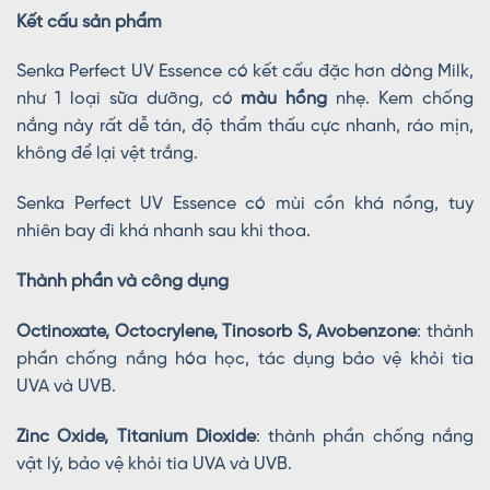
Kết cấu sản phẩm
Senka Perfect UV Essence có kết cấu đặc hơn dòng Milk,
như 1 loại sữa dưỡng, có
màu hồng
nhẹ. Kem chống
nắng này rất dễ tán, độ thẩm thấu cực nhanh, ráo mịn,
không để lại vệt trắng.
Senka Perfect UV Essence có mùi cồn khá nồng, tuy
nhiên bay đi khá nhanh sau khi thoa.
Thành phần và công dụng
Octinoxate, Octocrylene, Tinosorb S, Avobenzone
: thành
phần chống nắng hóa học, tác dụng bảo vệ khỏi tia
UVA và UVB.
Zinc Oxide, Titanium Dioxide
: thành phần chống nắng
vật lý, bảo vệ khỏi tia UVA và UVB.