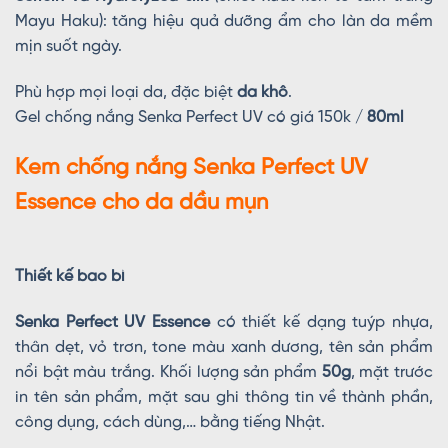
Mayu Haku): tăng hiệu quả dưỡng ẩm cho làn da mềm
mịn suốt ngày.
Phù hợp mọi loại da, đặc biệt
da khô
.
Gel chống nắng Senka Perfect UV có giá 150k /
80ml
Kem chống nắng Senka Perfect UV
Essence cho da dầu mụn
Thiết kế bao bì
Senka Perfect UV
Essence
có thiết kế dạng tuýp nhựa,
thân dẹt, vỏ trơn, tone màu xanh dương, tên sản phẩm
nổi bật màu trắng. Khối lượng sản phẩm
50g
, mặt trước
in tên sản phẩm, mặt sau ghi thông tin về thành phần,
công dụng, cách dùng,… bằng tiếng Nhật.