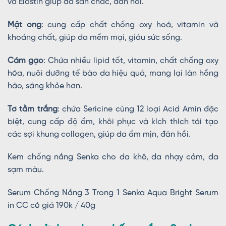
và Elastin giúp da săn chắc, đàn hồi.
Mật ong
: cung cấp chất chống oxy hoá, vitamin và
khoáng chất, giúp da mềm mại, giàu sức sống.
Cám gạo
: Chứa nhiều lipid tốt, vitamin, chất chống oxy
hóa, nuôi dưỡng tế bào da hiệu quả, mang lại làn hồng
hào, sáng khỏe hơn.
Tơ tằm trắng
: chứa Sericine cùng 12 loại Acid Amin đặc
biệt, cung cấp độ ẩm, khôi phục và kích thích tái tạo
các sợi khung collagen, giúp da ẩm mịn, đàn hồi.
Kem chống nắng Senka cho da khô, da nhạy cảm, da
sạm màu.
Serum Chống Nắng 3 Trong 1 Senka Aqua Bright Serum
in CC có giá 190k / 40g