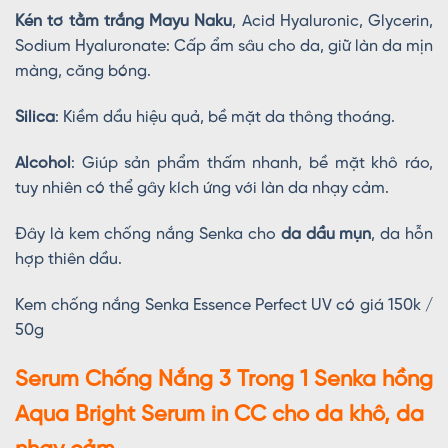
Kén tơ tằm trắng Mayu Naku
, Acid Hyaluronic, Glycerin,
Sodium Hyaluronate: Cấp ẩm sâu cho da, giữ làn da mịn
màng, căng bóng.
Silica
: Kiềm dầu hiệu quả, bề mặt da thông thoáng.
Alcohol
: Giúp sản phẩm thấm nhanh, bề mặt khô ráo,
tuy nhiên có thể gây kích ứng với làn da nhạy cảm.
Đây là kem chống nắng Senka cho
da dầu mụn
, da hỗn
hợp thiên dầu.
Kem chống nắng Senka Essence Perfect UV có giá 150k /
50g
Serum Chống Nắng 3 Trong 1 Senka hồng
Aqua Bright Serum in CC cho da khô, da