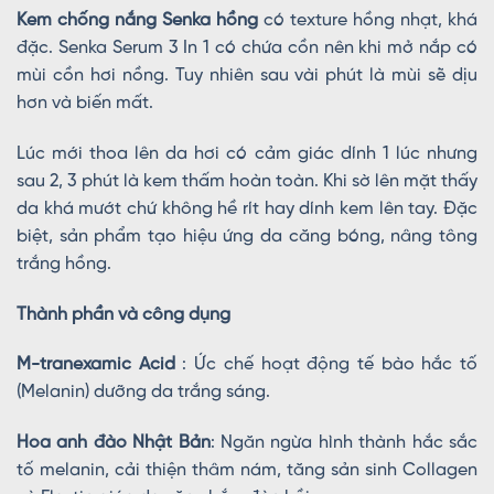
Kem chống nắng Senka hồng
có texture hồng nhạt, khá
đặc. Senka Serum 3 In 1 có chứa cồn nên khi mở nắp có
mùi cồn hơi nồng. Tuy nhiên sau vài phút là mùi sẽ dịu
hơn và biến mất.
Lúc mới thoa lên da hơi có cảm giác dính 1 lúc nhưng
sau 2, 3 phút là kem thấm hoàn toàn. Khi sờ lên mặt thấy
da khá mướt chứ không hề rít hay dính kem lên tay. Đặc
biệt, sản phẩm tạo hiệu ứng da căng bóng, nâng tông
trắng hồng.
Thành phần và công dụng
M-tranexamic Acid
: Ức chế hoạt động tế bào hắc tố
(Melanin) dưỡng da trắng sáng.
Hoa anh đào Nhật Bản
: Ngăn ngừa hình thành hắc sắc
tố melanin, cải thiện thâm nám, tăng sản sinh Collagen