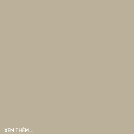
XEM THÊM …