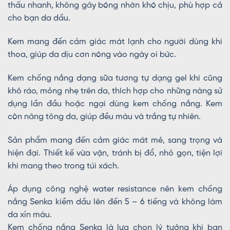
thấu nhanh, không gây bóng nhờn khó chịu, phù hợp cả
cho bạn da dầu.
Kem mang đến cảm giác mát lạnh cho người dùng khi
thoa, giúp da dịu cơn nóng vào ngày oi bức.
Kem chống nắng dạng sữa tương tự dạng gel khi cũng
khô ráo, mỏng nhẹ trên da, thích hợp cho những nàng sử
dụng lần đầu hoặc ngại dùng kem chống nắng. Kem
còn nâng tông da, giúp đều màu và trắng tự nhiên.
Sản phẩm mang đến cảm giác mát mẻ, sang trọng và
hiện đại. Thiết kế vừa vặn, tránh bị đổ, nhỏ gọn, tiện lợi
khi mang theo trong túi xách.
Áp dụng công nghệ water resistance nên kem chống
nắng Senka kiềm dầu lên đến 5 – 6 tiếng và không làm
da xỉn màu.
Kem chống nắng Senka là lựa chọn lý tưởng khi bạn