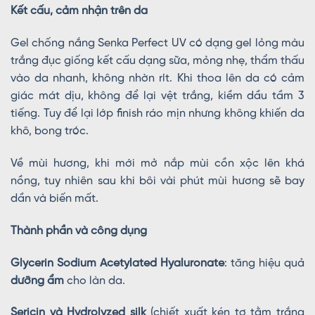
Kết cấu, cảm nhận trên da
Gel chống nắng Senka Perfect UV có dạng gel lỏng màu
trắng đục giống kết cấu dạng sữa, mỏng nhẹ, thẩm thấu
vào da nhanh, không nhờn rít. Khi thoa lên da có cảm
giác mát dịu, không để lại vệt trắng, kiềm dầu tầm 3
tiếng. Tuy để lại lớp finish ráo mịn nhưng không khiến da
khô, bong tróc.
Về mùi hương, khi mới mở nắp mùi cồn xộc lên khá
nồng, tuy nhiên sau khi bôi vài phút mùi hương sẽ bay
dần và biến mất.
Thành phần và công dụng
Glycerin Sodium Acetylated Hyaluronate
: tăng hiệu quả
dưỡng ẩm
cho làn da.
Sericin và Hydrolyzed silk
(chiết xuất kén tơ tằm trắng