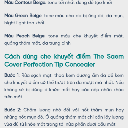
Màu Contour Beige
: tone tối nhất dùng để tạo khối
Màu Green Beige
: tone màu cho da bị ửng đỏ, da mụn,
hight light tạo khối.
Màu Peach Beige
: tone màu che khuyết điểm mắt,
quầng thâm mắt, da trung bình
Cách dùng che khuyết điểm The Saem
Cover Perfection Tip Concealer
Bước 1
: Rửa sạch mặt, thoa kem dưỡng ẩm da để kem
che khuyết điểm có thể trượt trên da mượt mà nhất. Nếu
không sẽ bị đóng ở khóe mắt hay các nếp nhăn khác
trên mặt.
Bước 2
: Chấm lượng nhỏ đối với nốt thâm mụn hay
những nốt mụn đỏ. Ở quầng thâm mắt chỉ cần lấy lượng
vừa đủ từ khóe mắt trong tới nửa phần dưới bầu mắt.