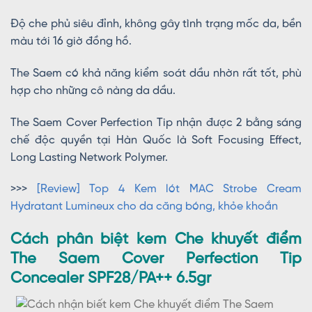
Độ che phủ siêu đỉnh, không gây tình trạng mốc da, bền
màu tới 16 giờ đồng hồ.
The Saem có khả năng kiểm soát dầu nhờn rất tốt, phù
hợp cho những cô nàng da dầu.
The Saem Cover Perfection Tip nhận được 2 bằng sáng
chế độc quyền tại Hàn Quốc là Soft Focusing Effect,
Long Lasting Network Polymer.
>>>
[Review] Top 4 Kem lót MAC Strobe Cream
Hydratant Lumineux cho da căng bóng, khỏe khoắn
Cách phân biệt kem Che khuyết điểm
The Saem Cover Perfection Tip
Concealer SPF28/PA++ 6.5gr