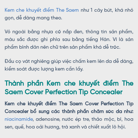
Kem che khuyết điểm The Saem
như 1 cây bút, khá nhỏ
gọn, dễ dàng mang theo.
Vỏ ngoài bằng nhựa có nắp đen, thông tin sản phẩm,
màu sắc được ghi phía sau bằng tiếng Hàn. Vì là sản
phẩm bình dân nên chữ trên sản phẩm khá dễ tróc.
Đầu cọ vát nghiêng giúp việc chấm kem lên da dễ dàng,
kiểm soát được lượng kem cần lấy.
Thành phần Kem che khuyết điểm The
Saem Cover Perfection Tip Concealer
Kem che khuyết điểm The Saem Cover Perfection Tip
Concealer bổ sung các thành phần chăm sóc da như:
niacinamide
, adenosine, nước ép tre, thảo mộc, bí, hoa
sen, quế, hoa oải hương, trà xanh và chiết xuất lô hội.