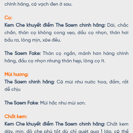
chính hãng, có vạch đen ở sau.
Cọ:
Kem Che khuyết điểm The Saem chính hãng:
Dài, chắc
chắn, thân cọ không cong vẹo, dầu cọ nhọn, thân hơi
bầu ra, lông mịn, xòe đều.
The Saem Fake:
Thân cọ ngắn, mảnh hơn hàng chính
hãng, đầu cọ nhọn nhưng thân hẹp, lông cọ ít.
Mùi hương:
The Saem chính hãng
: Có mùi như nước hoa, đầm, rất
dễ chịu
The Saem Fake
: Mùi hắc như mùi sơn.
Chất kem:
Kem Che khuyết điểm The Saem chính hãng:
Chất kem
dày, mịn, độ che phủ tốt dù chỉ quét qua 1 lớp, có thể