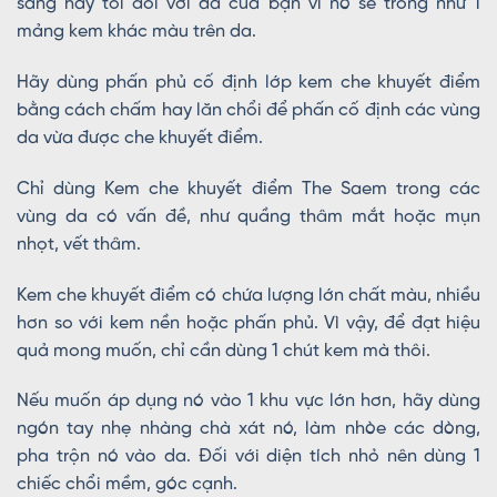
sáng hay tối đối với da của bạn vì nó sẽ trông như 1
mảng kem khác màu trên da.
Hãy dùng phấn phủ cố định lớp kem che khuyết điểm
bằng cách chấm hay lăn chổi để phấn cố định các vùng
da vừa được che khuyết điểm.
Chỉ dùng Kem che khuyết điểm The Saem trong các
vùng da có vấn đề, như quầng thâm mắt hoặc mụn
nhọt, vết thâm.
Kem che khuyết điểm có chứa lượng lớn chất màu, nhiều
hơn so với kem nền hoặc phấn phủ. Vì vậy, để đạt hiệu
quả mong muốn, chỉ cần dùng 1 chút kem mà thôi.
Nếu muốn áp dụng nó vào 1 khu vực lớn hơn, hãy dùng
ngón tay nhẹ nhàng chà xát nó, làm nhòe các dòng,
pha trộn nó vào da. Đối với diện tích nhỏ nên dùng 1
chiếc chổi mềm, góc cạnh.