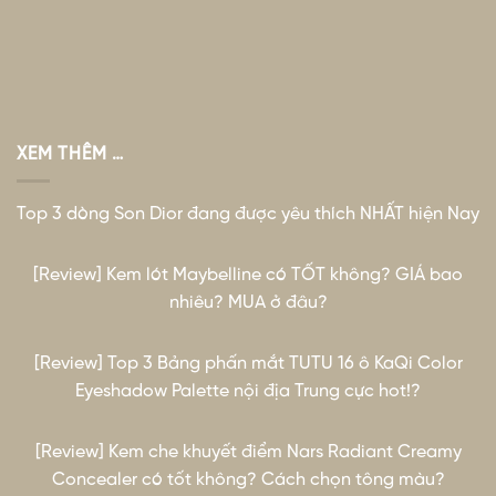
XEM THÊM …
Top 3 dòng Son Dior đang được yêu thích NHẤT hiện Nay
[Review] Kem lót Maybelline có TỐT không? GIÁ bao
nhiêu? MUA ở đâu?
[Review] Top 3 Bảng phấn mắt TUTU 16 ô KaQi Color
Eyeshadow Palette nội địa Trung cực hot!?
[Review] Kem che khuyết điểm Nars Radiant Creamy
Concealer có tốt không? Cách chọn tông màu?