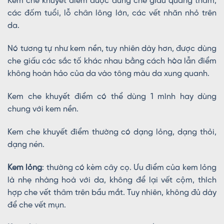
Kem che khuyết điểm được dùng che giấu quầng thâm,
các đốm tuổi, lỗ chân lông lớn, các vết nhăn nhỏ trên
da.
Nó tương tự như kem nền, tuy nhiên dày hơn, được dùng
che giấu các sắc tố khác nhau bằng cách hòa lẫn điểm
không hoàn hảo của da vào tông màu da xung quanh.
Kem che khuyết điểm có thể dùng 1 mình hay dùng
chung với kem nền.
Kem che khuyết điểm thường có dạng lỏng, dạng thỏi,
dạng nén.
Kem lỏng
: thường có kèm cây cọ. Ưu điểm của kem lỏng
là nhẹ nhàng hoà với da, không để lại vết cộm, thích
hợp che vết thâm trên bầu mắt. Tuy nhiên, không đủ dày
để che vết mụn.