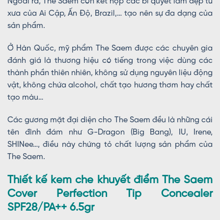
Ngoài ra, The Saem còn kết hợp các bí quyết làm đẹp từ
xưa của Ai Cập, Ấn Độ, Brazil,… tạo nên sự đa dạng của
sản phẩm.
Ở Hàn Quốc, mỹ phẩm The Saem được các chuyên gia
đánh giá là thương hiệu có tiếng trong việc dùng các
thành phần thiên nhiên, không sử dụng nguyên liệu động
vật, không chứa alcohol, chất tạo hương thơm hay chất
tạo màu…
Các gương mặt đại diện cho The Saem đều là những cái
tên đình đám như G-Dragon (Big Bang), IU, Irene,
SHINee…, điều này chứng tỏ chất lượng sản phẩm của
The Saem.
Thiết kế kem che khuyết điểm The Saem
Cover Perfection Tip Concealer
SPF28/PA++ 6.5gr