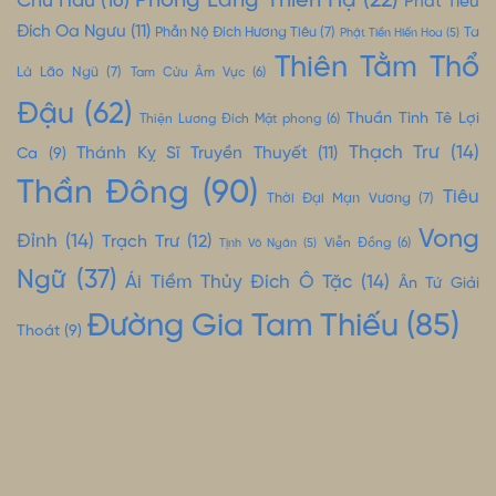
Phong Lăng Thiên Hạ
(22)
Chư Hầu
(16)
Phát Tiêu
Đích Oa Ngưu
(11)
Phẫn Nộ Đích Hương Tiêu
(7)
Ta
Phật Tiền Hiến Hoa
(5)
Thiên Tằm Thổ
Là Lão Ngũ
(7)
Tam Cửu Âm Vực
(6)
Đậu
(62)
Thuần Tình Tê Lợi
Thiện Lương Đích Mật phong
(6)
Thạch Trư
(14)
Thánh Kỵ Sĩ Truyền Thuyết
(11)
Ca
(9)
Thần Đông
(90)
Tiêu
Thời Đại Mạn Vương
(7)
Vong
Đỉnh
(14)
Trạch Trư
(12)
Tịnh Vô Ngân
(5)
Viễn Đồng
(6)
Ngữ
(37)
Ái Tiềm Thủy Đích Ô Tặc
(14)
Ân Tứ Giải
Đường Gia Tam Thiếu
(85)
Thoát
(9)