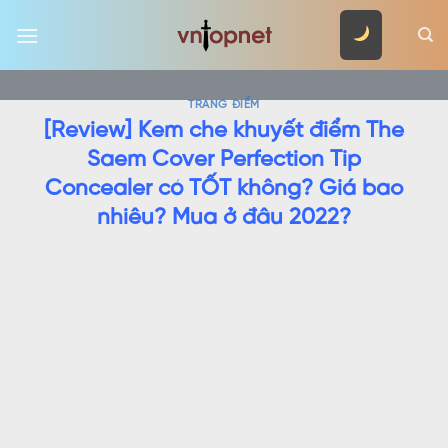
Skip
to
content
TRANG ĐIỂM
[Review] Kem che khuyết điểm The
Saem Cover Perfection Tip
Concealer có TỐT không? Giá bao
nhiêu? Mua ở đâu 2022?