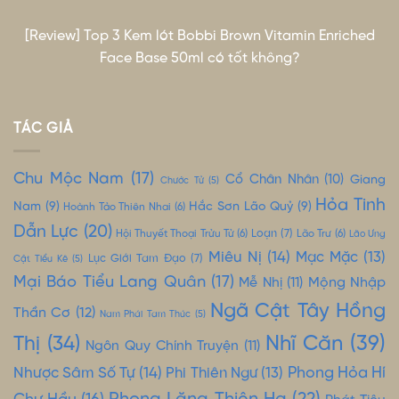
[Review] Top 3 Kem lót Bobbi Brown Vitamin Enriched
Face Base 50ml có tốt không?
TÁC GIẢ
Chu Mộc Nam
(17)
Cổ Chân Nhân
(10)
Giang
Chước Tử
(5)
Hỏa Tinh
Nam
(9)
Hắc Sơn Lão Quỷ
(9)
Hoành Tảo Thiên Nhai
(6)
Dẫn Lực
(20)
Loạn
(7)
Hội Thuyết Thoại Trửu Tử
(6)
Lão Trư
(6)
Lão Ưng
Miêu Nị
(14)
Mạc Mặc
(13)
Lục Giới Tam Đạo
(7)
Cật Tiểu Kê
(5)
Mại Báo Tiểu Lang Quân
(17)
Mộng Nhập
Mễ Nhị
(11)
Ngã Cật Tây Hồng
Thần Cơ
(12)
Nam Phái Tam Thúc
(5)
Nhĩ Căn
(39)
Thị
(34)
Ngôn Quy Chính Truyện
(11)
Nhược Sâm Số Tự
(14)
Phong Hỏa Hí
Phi Thiên Ngư
(13)