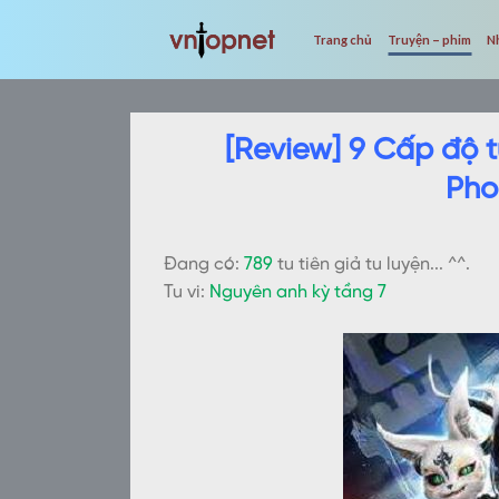
Skip
to
Trang chủ
Truyện – phim
N
content
[Review] 9 Cấp độ t
Pho
Đang có:
789
tu tiên giả tu luyện... ^^.
Tu vi:
Nguyên anh kỳ tầng 7