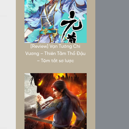
[Review] Vạn Tướng Chi
Vương – Thiên Tằm Thổ Đậu
– Tóm tắt sơ lược