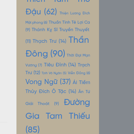
Đậu
(62)
Thiện Lương Đích
Thuần Tình Tê Lợi Ca
Mật phong
(6)
Thánh Kỵ Sĩ Truyền Thuyết
(9)
Thần
Thạch Trư
(14)
(11)
Đông
(90)
Thời Đại Mạn
Tiêu Đỉnh
(14)
Trạch
Vương
(7)
Trư
(12)
Tịnh Vô Ngân
(5)
Viễn Đồng
(6)
Vong Ngữ
(37)
Ái Tiềm
Thủy Đích Ô Tặc
(14)
Ân Tứ
Đường
Giải Thoát
(9)
Gia Tam Thiếu
(85)