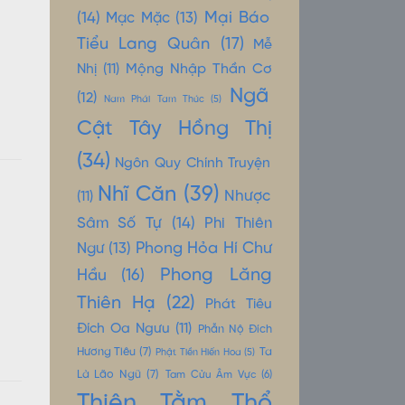
Mại Báo
(14)
Mạc Mặc
(13)
Tiểu Lang Quân
(17)
Mễ
Mộng Nhập Thần Cơ
Nhị
(11)
Ngã
(12)
Nam Phái Tam Thúc
(5)
Cật Tây Hồng Thị
(34)
Ngôn Quy Chính Truyện
Nhĩ Căn
(39)
Nhược
(11)
Sâm Số Tự
(14)
Phi Thiên
Phong Hỏa Hí Chư
Ngư
(13)
Phong Lăng
Hầu
(16)
Thiên Hạ
(22)
Phát Tiêu
Đích Oa Ngưu
(11)
Phẫn Nộ Đích
Hương Tiêu
(7)
Ta
Phật Tiền Hiến Hoa
(5)
Là Lão Ngũ
(7)
Tam Cửu Âm Vực
(6)
Thiên Tằm Thổ