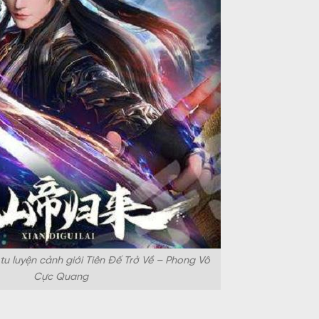
tu luyện cảnh giới Tiên Đế Trở Về – Phong Vô
Cực Quang