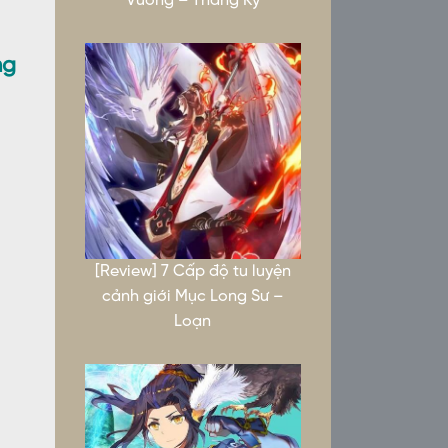
Vương – Thắng Kỷ
ng
[Review] 7 Cấp độ tu luyện
cảnh giới Mục Long Sư –
Loạn