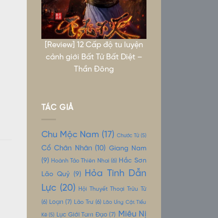
[Review] 12 Cấp độ tu luyện
cảnh giới Bất Tử Bất Diệt –
Thần Đông
TÁC GIẢ
Chu Mộc Nam
(17)
Chước Tử
(5)
Cổ Chân Nhân
(10)
Giang Nam
(9)
Hắc Sơn
Hoành Tảo Thiên Nhai
(6)
Hỏa Tinh Dẫn
Lão Quỷ
(9)
Lực
(20)
Hội Thuyết Thoại Trửu Tử
Loạn
(7)
(6)
Lão Trư
(6)
Lão Ưng Cật Tiểu
Miêu Nị
Lục Giới Tam Đạo
(7)
Kê
(5)