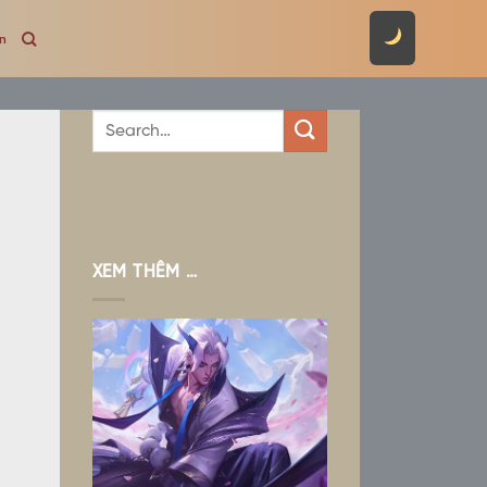
ên
XEM THÊM …