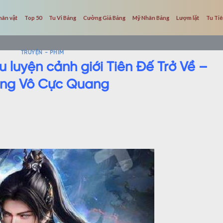
hân vật
Top 50
Tu Vi Bảng
Cường Giả Bảng
Mỹ Nhân Bảng
Lượm lặt
Tu Ti
TRUYỆN - PHIM
u luyện cảnh giới Tiên Đế Trở Về –
ng Vô Cực Quang