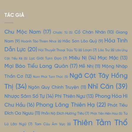
TÁC GIẢ
Chu Mộc Nam
(17)
Cổ Chân Nhân
(10)
Giang
Chước Tử
(5)
Hỏa Tinh
Nam
(9)
Hắc Sơn Lão Quỷ
(9)
Hoành Tảo Thiên Nhai
(6)
Dẫn Lực
(20)
Loạn
(7)
Hội Thuyết Thoại Trửu Tử
(6)
Lão Trư
(6)
Lão Ưng
Miêu Nị
(14)
Mạc Mặc
(13)
Lục Giới Tam Đạo
(7)
Cật Tiểu Kê
(5)
Mại Báo Tiểu Lang Quân
(17)
Mộng Nhập
Mễ Nhị
(11)
Ngã Cật Tây Hồng
Thần Cơ
(12)
Nam Phái Tam Thúc
(5)
Nhĩ Căn
(39)
Thị
(34)
Ngôn Quy Chính Truyện
(11)
Nhược Sâm Số Tự
(14)
Phong Hỏa Hí
Phi Thiên Ngư
(13)
Phong Lăng Thiên Hạ
(22)
Chư Hầu
(16)
Phát Tiêu
Đích Oa Ngưu
(11)
Phẫn Nộ Đích Hương Tiêu
(7)
Ta
Phật Tiền Hiến Hoa
(5)
Thiên Tằm Thổ
Là Lão Ngũ
(7)
Tam Cửu Âm Vực
(6)