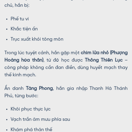
chủ, hắn bị:
Phế tu vi
Khắc tiện ấn
Trục xuất khỏi tông môn
Trong lúc tuyệt cảnh, hắn gặp một
chim lửa nhỏ (Phượng
Hoàng hóa thân)
, từ đó học được
Thông Thiên Lục
–
công pháp không cần đan điền, dùng huyết mạch thay
thế kinh mạch.
Ẩn danh
Tàng Phong
, hắn gia nhập Thanh Hà Thánh
Phủ, từng bước:
Khôi phục thực lực
Vạch trần âm mưu phía sau
Khám phá thân thế