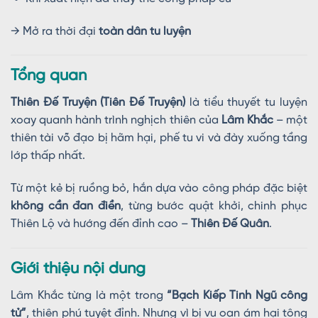
→ Mở ra thời đại
toàn dân tu luyện
Tổng quan
Thiên Đế Truyện (Tiên Đế Truyện)
là tiểu thuyết tu luyện
xoay quanh hành trình nghịch thiên của
Lâm Khắc
– một
thiên tài võ đạo bị hãm hại, phế tu vi và đày xuống tầng
lớp thấp nhất.
Từ một kẻ bị ruồng bỏ, hắn dựa vào công pháp đặc biệt
không cần đan điền
, từng bước quật khởi, chinh phục
Thiên Lộ và hướng đến đỉnh cao –
Thiên Đế Quân
.
Giới thiệu nội dung
Lâm Khắc từng là một trong
“Bạch Kiếp Tinh Ngũ công
tử”
, thiên phú tuyệt đỉnh. Nhưng vì bị vu oan ám hại tông