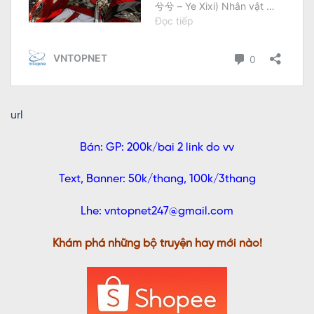
url
Bán: GP: 200k/bai 2 link do vv
Text, Banner: 50k/thang, 100k/3thang
Lhe: vntopnet247@gmail.com
Khám phá những bộ truyện hay mới nào!