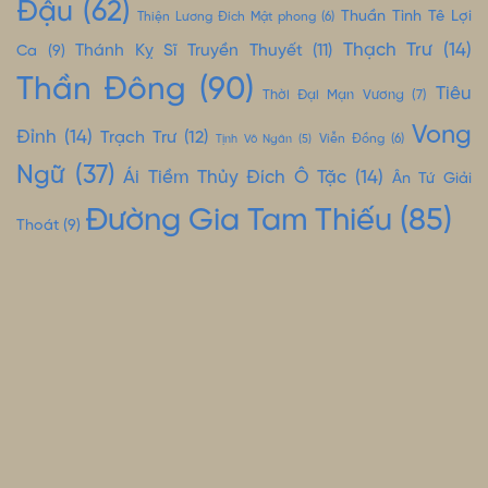
Đậu
(62)
Thuần Tình Tê Lợi
Thiện Lương Đích Mật phong
(6)
Thạch Trư
(14)
Thánh Kỵ Sĩ Truyền Thuyết
(11)
Ca
(9)
Thần Đông
(90)
Tiêu
Thời Đại Mạn Vương
(7)
Vong
Đỉnh
(14)
Trạch Trư
(12)
Tịnh Vô Ngân
(5)
Viễn Đồng
(6)
Ngữ
(37)
Ái Tiềm Thủy Đích Ô Tặc
(14)
Ân Tứ Giải
Đường Gia Tam Thiếu
(85)
Thoát
(9)