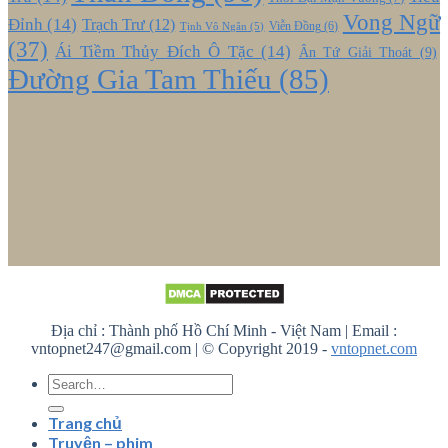
Vong Ngữ
Đỉnh
(14)
Trạch Trư
(12)
Viễn Đồng
(6)
Tịnh Vô Ngân
(5)
(37)
Ái Tiềm Thủy Đích Ô Tặc
(14)
Ân Tứ Giải Thoát
(9)
Đường Gia Tam Thiếu
(85)
Địa chỉ : Thành phố Hồ Chí Minh - Việt Nam | Email :
vntopnet247@gmail.com | © Copyright 2019 -
vntopnet.com
Trang chủ
Truyện – phim