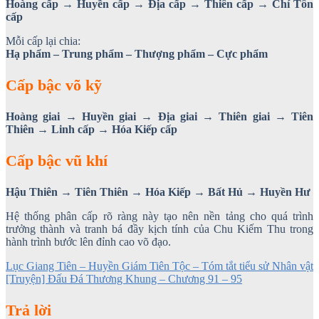
Hoàng cấp → Huyền cấp → Địa cấp → Thiên cấp → Chí Tôn
cấp
Mỗi cấp lại chia:
Hạ phẩm – Trung phẩm – Thượng phẩm – Cực phẩm
Cấp bậc võ kỹ
Hoàng giai → Huyền giai → Địa giai → Thiên giai → Tiên
Thiên → Linh cấp → Hóa Kiếp cấp
Cấp bậc vũ khí
Hậu Thiên → Tiên Thiên → Hóa Kiếp → Bất Hủ → Huyền Hư
Hệ thống phân cấp rõ ràng này tạo nên nền tảng cho quá trình
trưởng thành và tranh bá đầy kịch tính của Chu Kiếm Thu trong
hành trình bước lên đỉnh cao võ đạo.
Lục Giang Tiên – Huyền Giám Tiên Tộc – Tóm tắt tiểu sử Nhân vật
[Truyện] Đấu Đá Thương Khung – Chương 91 – 95
Trả lời