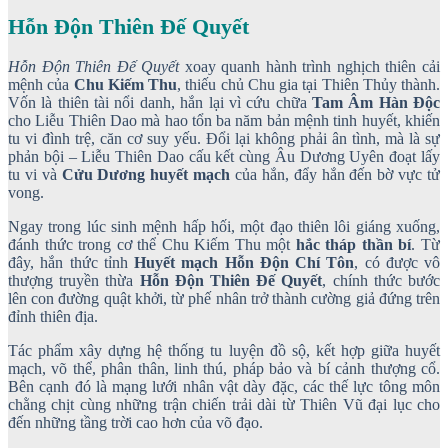
Hỗn Độn Thiên Đế Quyết
Hỗn Độn Thiên Đế Quyết
xoay quanh hành trình nghịch thiên cải
mệnh của
Chu Kiếm Thu
, thiếu chủ Chu gia tại Thiên Thủy thành.
Vốn là thiên tài nổi danh, hắn lại vì cứu chữa
Tam Âm Hàn Độc
cho Liễu Thiên Dao mà hao tổn ba năm bản mệnh tinh huyết, khiến
tu vi đình trệ, căn cơ suy yếu. Đổi lại không phải ân tình, mà là sự
phản bội – Liễu Thiên Dao cấu kết cùng Âu Dương Uyên đoạt lấy
tu vi và
Cửu Dương huyết mạch
của hắn, đẩy hắn đến bờ vực tử
vong.
Ngay trong lúc sinh mệnh hấp hối, một đạo thiên lôi giáng xuống,
đánh thức trong cơ thể Chu Kiếm Thu một
hắc tháp thần bí
. Từ
đây, hắn thức tỉnh
Huyết mạch Hỗn Độn Chí Tôn
, có được vô
thượng truyền thừa
Hỗn Độn Thiên Đế Quyết
, chính thức bước
lên con đường quật khởi, từ phế nhân trở thành cường giả đứng trên
đỉnh thiên địa.
Tác phẩm xây dựng hệ thống tu luyện đồ sộ, kết hợp giữa huyết
mạch, võ thể, phân thân, linh thú, pháp bảo và bí cảnh thượng cổ.
Bên cạnh đó là mạng lưới nhân vật dày đặc, các thế lực tông môn
chằng chịt cùng những trận chiến trải dài từ Thiên Vũ đại lục cho
đến những tầng trời cao hơn của võ đạo.