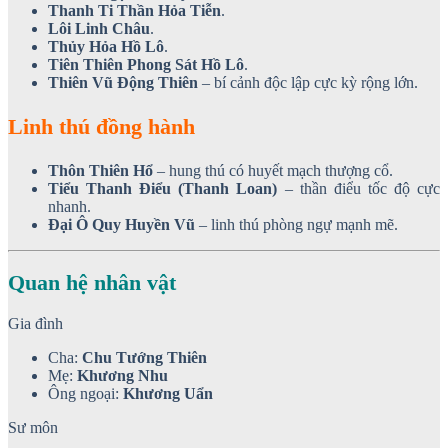
Thanh Ti Thần Hỏa Tiễn
.
Lôi Linh Châu
.
Thủy Hỏa Hồ Lô
.
Tiên Thiên Phong Sát Hồ Lô
.
Thiên Vũ Động Thiên
– bí cảnh độc lập cực kỳ rộng lớn.
Linh thú đồng hành
Thôn Thiên Hổ
– hung thú có huyết mạch thượng cổ.
Tiểu Thanh Điểu (Thanh Loan)
– thần điểu tốc độ cực
nhanh.
Đại Ô Quy Huyền Vũ
– linh thú phòng ngự mạnh mẽ.
Quan hệ nhân vật
Gia đình
Cha:
Chu Tướng Thiên
Mẹ:
Khương Nhu
Ông ngoại:
Khương Uẩn
Sư môn