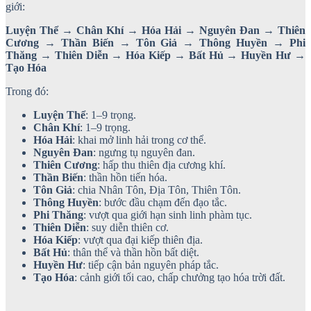
giới:
Luyện Thể → Chân Khí → Hóa Hải → Nguyên Đan → Thiên
Cương → Thần Biến → Tôn Giả → Thông Huyền → Phi
Thăng → Thiên Diễn → Hóa Kiếp → Bất Hủ → Huyền Hư →
Tạo Hóa
Trong đó:
Luyện Thể
: 1–9 trọng.
Chân Khí
: 1–9 trọng.
Hóa Hải
: khai mở linh hải trong cơ thể.
Nguyên Đan
: ngưng tụ nguyên đan.
Thiên Cương
: hấp thu thiên địa cương khí.
Thần Biến
: thần hồn tiến hóa.
Tôn Giả
: chia Nhân Tôn, Địa Tôn, Thiên Tôn.
Thông Huyền
: bước đầu chạm đến đạo tắc.
Phi Thăng
: vượt qua giới hạn sinh linh phàm tục.
Thiên Diễn
: suy diễn thiên cơ.
Hóa Kiếp
: vượt qua đại kiếp thiên địa.
Bất Hủ
: thân thể và thần hồn bất diệt.
Huyền Hư
: tiếp cận bản nguyên pháp tắc.
Tạo Hóa
: cảnh giới tối cao, chấp chưởng tạo hóa trời đất.