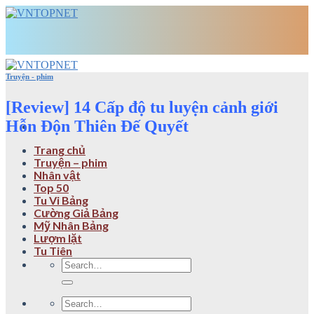
Skip
to
content
Truyện - phim
[Review] 14 Cấp độ tu luyện cảnh giới
Hỗn Độn Thiên Đế Quyết
Trang chủ
Truyện – phim
Nhân vật
Top 50
Tu Vi Bảng
Cường Giả Bảng
Mỹ Nhân Bảng
Lượm lặt
Tu Tiên