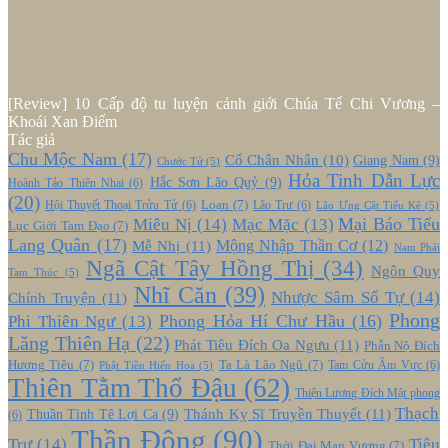
[Review] 10 Cấp độ tu luyện cảnh giới Chúa Tể Chi Vương –
Khoái Xan Điếm
Tác giả
Chu Mộc Nam
(17)
Cổ Chân Nhân
(10)
Giang Nam
(9)
Chước Tử
(5)
Hỏa Tinh Dẫn Lực
Hắc Sơn Lão Quỷ
(9)
Hoành Tảo Thiên Nhai
(6)
(20)
Loạn
(7)
Hội Thuyết Thoại Trửu Tử
(6)
Lão Trư
(6)
Lão Ưng Cật Tiểu Kê
(5)
Mại Báo Tiểu
Miêu Nị
(14)
Mạc Mặc
(13)
Lục Giới Tam Đạo
(7)
Lang Quân
(17)
Mễ Nhị
(11)
Mộng Nhập Thần Cơ
(12)
Nam Phái
Ngã Cật Tây Hồng Thị
(34)
Ngôn Quy
Tam Thúc
(5)
Nhĩ Căn
(39)
Nhược Sâm Số Tự
(14)
Chính Truyện
(11)
Phong
Phong Hỏa Hí Chư Hầu
(16)
Phi Thiên Ngư
(13)
Lăng Thiên Hạ
(22)
Phát Tiêu Đích Oa Ngưu
(11)
Phẫn Nộ Đích
Hương Tiêu
(7)
Ta Là Lão Ngũ
(7)
Tam Cửu Âm Vực
(6)
Phật Tiền Hiến Hoa
(5)
Thiên Tằm Thổ Đậu
(62)
Thiện Lương Đích Mật phong
Thạch
Thánh Kỵ Sĩ Truyền Thuyết
(11)
Thuần Tình Tê Lợi Ca
(9)
(6)
Thần Đông
(90)
Trư
(14)
Tiêu
Thời Đại Mạn Vương
(7)