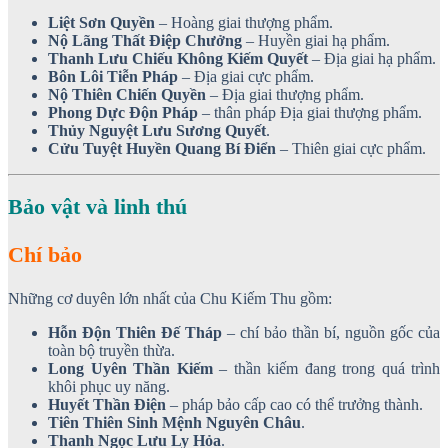
Liệt Sơn Quyền
– Hoàng giai thượng phẩm.
Nộ Lãng Thất Điệp Chưởng
– Huyền giai hạ phẩm.
Thanh Lưu Chiếu Không Kiếm Quyết
– Địa giai hạ phẩm.
Bôn Lôi Tiễn Pháp
– Địa giai cực phẩm.
Nộ Thiên Chiến Quyền
– Địa giai thượng phẩm.
Phong Dực Độn Pháp
– thân pháp Địa giai thượng phẩm.
Thủy Nguyệt Lưu Sương Quyết
.
Cửu Tuyệt Huyền Quang Bí Điển
– Thiên giai cực phẩm.
Bảo vật và linh thú
Chí bảo
Những cơ duyên lớn nhất của Chu Kiếm Thu gồm:
Hỗn Độn Thiên Đế Tháp
– chí bảo thần bí, nguồn gốc của
toàn bộ truyền thừa.
Long Uyên Thần Kiếm
– thần kiếm đang trong quá trình
khôi phục uy năng.
Huyết Thần Điện
– pháp bảo cấp cao có thể trưởng thành.
Tiên Thiên Sinh Mệnh Nguyên Châu
.
Thanh Ngọc Lưu Ly Hỏa
.