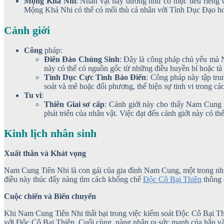
Mộng Khả Nhi
: Nhân vật này dường như có mục tiêu riêng
Mộng Khả Nhi có thể có mối thù cá nhân với Tình Dục Đạo hoặ
Cảnh giới
Công
pháp:
Điên Đảo Chúng Sinh
: Đây là công pháp chủ yếu mà 
này có thể có nguồn gốc từ những điều huyền bí hoặc tà
Tình Dục Cực Tình Bảo Điển
: Công pháp này tập tr
soát và mê hoặc đối phương, thể hiện sự tinh vi trong cá
Tu vi
:
Thiên Giai sơ cấp
: Cảnh giới này cho thấy Nam Cung T
phát triển của nhân vật. Việc đạt đến cảnh giới này có th
Kinh lịch nhân sinh
Xuất thân và Khát vọng
Nam Cung Tiên Nhi là con gái của gia đình Nam Cung, một trong nhữ
điều này thúc đẩy nàng tìm cách khống chế
Độc Cô Bại Thiên
thông 
Cuộc chiến và Biến chuyển
Khi Nam Cung Tiên Nhi thất bại trong việc kiểm soát Độc Cô Bại Thi
với Độc Cô Bại Thiên. Cuối cùng, nàng nhận ra sức mạnh của hắn và