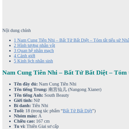
Nội dung chính
1
Nam Cung Tiên Nhi – Bất Tử Bất Diệt – Tóm tắt tiểu sử Nhâ
2
Hình tượng nhân vật
3
Quan hệ nhân mạch
4
Cảnh giới
5
Kinh lịch nhân sinh
Nam Cung Tiên Nhi – Bất Tử Bất Diệt – Tóm t
Tên đầy đủ:
Nam Cung Tiên Nhi
Tên tiếng Trung:
南宫仙儿 (Nangong Xianer)
Tên tiếng Anh:
South Beauty
Giới tính:
Nữ
Bí danh:
Tiên Nhi
Tuổi:
18 (trong tác phẩm “
Bất Tử Bất Diệt
”)
Nhóm máu:
A
Chiều cao:
167 cm
Tu vi:
Thiên Giai sơ cấp