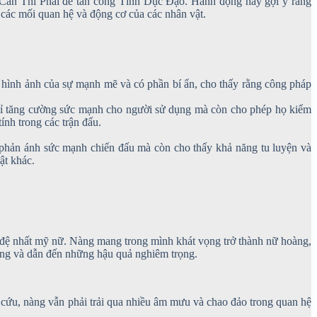
 Cản Thi Phái để tấn công Tình Dục Đạo. Hành động này gợi ý rằng
các mối quan hệ và động cơ của các nhân vật.
hình ảnh của sự mạnh mẽ và có phần bí ẩn, cho thấy rằng công pháp
chỉ tăng cường sức mạnh cho người sử dụng mà còn cho phép họ kiểm
ính trong các trận đấu.
 phản ánh sức mạnh chiến đấu mà còn cho thấy khả năng tu luyện và
ật khác.
 đệ nhất mỹ nữ. Nàng mang trong mình khát vọng trở thành nữ hoàng,
ông và dẫn đến những hậu quả nghiêm trọng.
 cứu, nàng vẫn phải trải qua nhiều âm mưu và chao đảo trong quan hệ