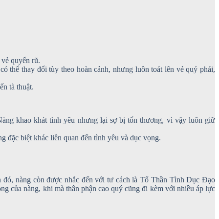
 vẻ quyến rũ.
ó thể thay đổi tùy theo hoàn cảnh, nhưng luôn toát lên vẻ quý phái,
ến tà thuật.
 khao khát tình yêu nhưng lại sợ bị tổn thương, vì vậy luôn giữ
g đặc biệt khác liên quan đến tình yêu và dục vọng.
nh đó, nàng còn được nhắc đến với tư cách là Tổ Thần Tình Dục Đạo
ọng của nàng, khi mà thân phận cao quý cũng đi kèm với nhiều áp lực