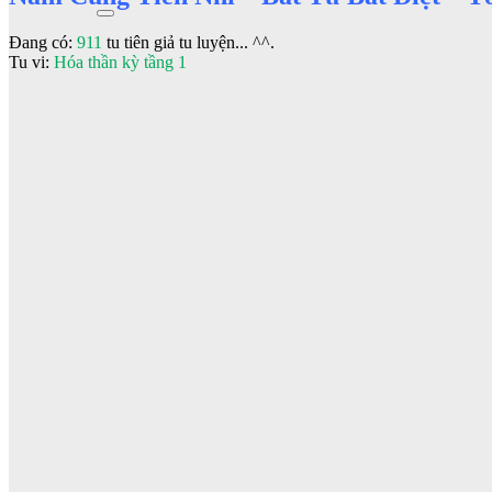
Đang có:
911
tu tiên giả tu luyện... ^^.
Tu vi:
Hóa thần kỳ tầng 1