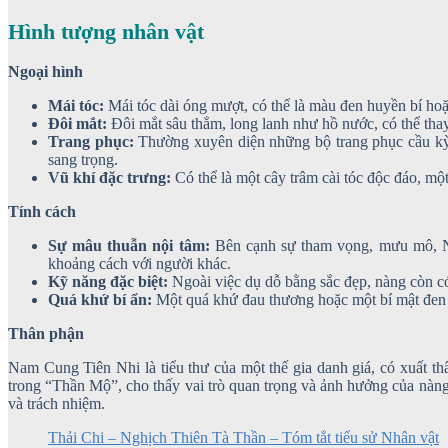
Hình tượng nhân vật
Ngoại hình
Mái tóc:
Mái tóc dài óng mượt, có thể là màu đen huyền bí ho
Đôi mắt:
Đôi mắt sâu thẳm, long lanh như hồ nước, có thể thay đ
Trang phục:
Thường xuyên diện những bộ trang phục cầu kỳ, c
sang trọng.
Vũ khí đặc trưng:
Có thể là một cây trâm cài tóc độc đáo, một 
Tính cách
Sự mâu thuẫn nội tâm:
Bên cạnh sự tham vọng, mưu mô, Na
khoảng cách với người khác.
Kỹ năng đặc biệt:
Ngoài việc dụ dỗ bằng sắc đẹp, nàng còn có
Quá khứ bí ẩn:
Một quá khứ đau thương hoặc một bí mật đen tố
Thân phận
Nam Cung Tiên Nhi là tiểu thư của một thế gia danh giá, có xuất 
trong “Thần Mộ”, cho thấy vai trò quan trọng và ảnh hưởng của nàng
và trách nhiệm.
Thải Chi – Nghịch Thiên Tà Thần – Tóm tắt tiểu sử Nhân vật