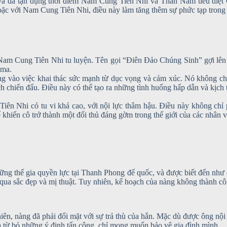
 và đã tận dụng thời điểm Nam Cung Tiên Nhi và Thần Nam tiêu diệt
c với Nam Cung Tiên Nhi, điều này làm tăng thêm sự phức tạp trong 
Nam Cung Tiên Nhi tu luyện. Tên gọi “Điên Đảo Chúng Sinh” gợi lên 
 ma.
ung vào việc khai thác sức mạnh từ dục vọng và cảm xúc. Nó không 
ch chiến đấu. Điều này có thể tạo ra những tình huống hấp dẫn và kịch t
iên Nhi có tu vi khá cao, với nội lực thâm hậu. Điều này không chỉ
ể khiến cô trở thành một đối thủ đáng gờm trong thế giới của các nhân v
ng thế gia quyền lực tại Thanh Phong đế quốc, và được biết đến như
qua sắc đẹp và mị thuật. Tuy nhiên, kế hoạch của nàng không thành c
ên, nàng đã phải đối mặt với sự trả thù của hắn. Mặc dù được ông nội
 từ bỏ những ý định tấn công, chỉ mong muốn bảo vệ gia đình mình.