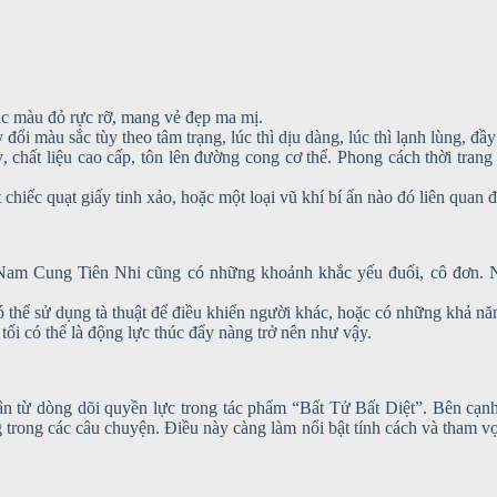
ặc màu đỏ rực rỡ, mang vẻ đẹp ma mị.
ổi màu sắc tùy theo tâm trạng, lúc thì dịu dàng, lúc thì lạnh lùng, đầy
hất liệu cao cấp, tôn lên đường cong cơ thể. Phong cách thời trang c
chiếc quạt giấy tinh xảo, hoặc một loại vũ khí bí ẩn nào đó liên quan đ
m Cung Tiên Nhi cũng có những khoảnh khắc yếu đuối, cô đơn. Nàng
 thể sử dụng tà thuật để điều khiển người khác, hoặc có những khả năn
i có thể là động lực thúc đẩy nàng trở nên như vậy.
thân từ dòng dõi quyền lực trong tác phẩm “Bất Tử Bất Diệt”. Bên cạ
 trong các câu chuyện. Điều này càng làm nổi bật tính cách và tham v