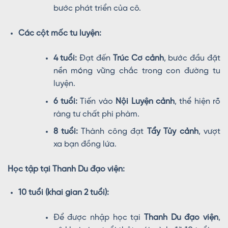
bước phát triển của cô.
Các cột mốc tu luyện:
4 tuổi:
Đạt đến
Trúc Cơ cảnh
, bước đầu đặt
nền móng vững chắc trong con đường tu
luyện.
6 tuổi:
Tiến vào
Nội Luyện cảnh
, thể hiện rõ
ràng tư chất phi phàm.
8 tuổi:
Thành công đạt
Tẩy Tủy cảnh
, vượt
xa bạn đồng lứa.
Học tập tại Thanh Du đạo viện:
10 tuổi (khai gian 2 tuổi):
Để được nhập học tại
Thanh Du đạo viện
,