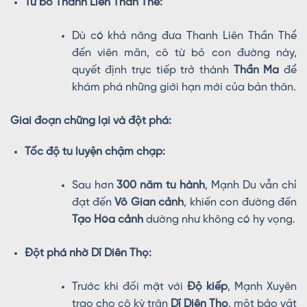
Từ bỏ Thanh Liên Thần Thể:
Dù có khả năng đưa Thanh Liên Thần Thể
đến viên mãn, cô từ bỏ con đường này,
quyết định trực tiếp trở thành
Thần Ma
để
khám phá những giới hạn mới của bản thân.
Giai đoạn chững lại và đột phá:
Tốc độ tu luyện chậm chạp:
Sau hơn
300 năm tu hành
, Mạnh Du vẫn chỉ
đạt đến
Vô Gian cảnh
, khiến con đường đến
Tạo Hóa cảnh
dường như không có hy vọng.
Đột phá nhờ Dĩ Diên Thọ:
Trước khi đối mặt với
Độ kiếp
, Mạnh Xuyên
trao cho cô kỳ trân
Dĩ Diên Thọ
, một bảo vật