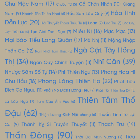
Chu Mộc Nam
(17)
Cổ Chân Nhân
(10)
Giang
Chước Tử
(5)
Hỏa Tinh
Nam
(9)
Hắc Sơn Lão Quỷ
(9)
Hoành Tảo Thiên Nhai
(6)
Dẫn Lực
(20)
Loạn
(7)
Hội Thuyết Thoại Trửu Tử
(6)
Lão Trư
(6)
Lão Ưng
Miêu Nị
(14)
Mạc Mặc
(13)
Lục Giới Tam Đạo
(7)
Cật Tiểu Kê
(5)
Mại Báo Tiểu Lang Quân
(17)
Mộng Nhập
Mễ Nhị
(11)
Ngã Cật Tây Hồng
Thần Cơ
(12)
Nam Phái Tam Thúc
(5)
Nhĩ Căn
(39)
Thị
(34)
Ngôn Quy Chính Truyện
(11)
Nhược Sâm Số Tự
(14)
Phong Hỏa Hí
Phi Thiên Ngư
(13)
Phong Lăng Thiên Hạ
(22)
Chư Hầu
(16)
Phát Tiêu
Đích Oa Ngưu
(11)
Phẫn Nộ Đích Hương Tiêu
(7)
Ta
Phật Tiền Hiến Hoa
(5)
Thiên Tằm Thổ
Là Lão Ngũ
(7)
Tam Cửu Âm Vực
(6)
Đậu
(62)
Thuần Tình Tê Lợi
Thiện Lương Đích Mật phong
(6)
Thạch Trư
(14)
Thánh Kỵ Sĩ Truyền Thuyết
(11)
Ca
(9)
Thần Đông
(90)
Tiêu
Thời Đại Mạn Vương
(7)