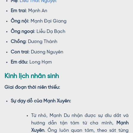
Mẹ
:
Liễu Thất Nguyệt
Em trai
: Mạnh An
Ông nội
: Mạnh Đại Giang
Ông ngoại
: Liễu Dạ Bạch
Chồng
: Dương Thành
Con trai
: Dương Nguyên
Em dâu
: Long Hạm
Kinh lịch nhân sinh
Giai đoạn thời niên thiếu:
Sự dạy dỗ của Mạnh Xuyên:
Từ nhỏ, Mạnh Du nhận được sự dìu dắt và
hướng dẫn tận tâm từ cha mình,
Mạnh
Xuyên
. Ông luôn quan tâm, theo sát từng