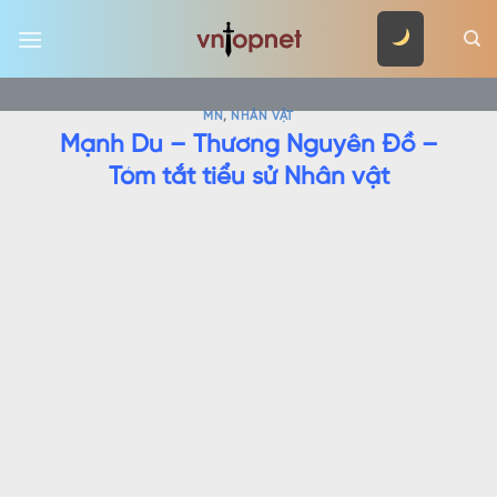
Skip
to
content
MN
,
NHÂN VẬT
Mạnh Du – Thương Nguyên Đồ –
Tóm tắt tiểu sử Nhân vật