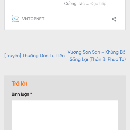
Vương San San – Khủng Bố
[Truyện] Thường Dân Tu Tiên
Sống Lại (Thần Bí Phục Tô)
Trả lời
Bình luận
*