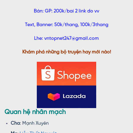
Bán: GP: 200k/bai 2 link do vv
Text, Banner: 50k/thang, 100k/3thang
Lhe: vntopnet247@gmail.com
Khám phá những bộ truyện hay mới nào!
Quan hệ nhân mạch
Cha
: Mạnh Xuyên