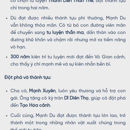
cô chọn tu luyện
Thanh Liên Thần Thể
, đạt thành tựu
chỉ trong hai năm.
Dù đạt được nhiều thành tựu phi thường, Mạnh Du
vẫn không thỏa mãn. Cô từ bỏ con đường viên mãn
để chuyển sang
tu luyện thần ma
, dấn thân vào con
đường khó khăn và chậm rãi nhưng mở ra tiềm năng
vô hạn.
300 năm
kiên trì tu luyện mới đạt đến Vô Gian cảnh,
cho thấy ý chí mạnh mẽ và sự kiên nhẫn bền bỉ.
Đột phá và thành tựu
:
Cha cô,
Mạnh Xuyên
, luôn yêu thương và hỗ trợ con
gái. Ông tặng cô kỳ trân
Dĩ Diên Thọ
, giúp cô đột phá
đến
Tạo Hóa cảnh
.
Cuối cùng, Mạnh Du đạt được thành tựu lớn lao, trở
thành một trong những nhân vật xuất chúng trong