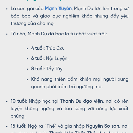
Là con gái của
Mạnh Xuyên
, Mạnh Du lớn lên trong sự
bảo bọc và giáo dục nghiêm khắc nhưng đầy yêu
thương của cha mẹ.
Từ nhỏ, Mạnh Du đã bộc lộ tư chất vượt trội:
4 tuổi
: Trúc Cơ.
6 tuổi
: Nội Luyện.
8 tuổi
: Tẩy Tủy.
Khả năng thiên bẩm khiến mọi người xung
quanh phải trầm trồ ngưỡng mộ.
10 tuổi
: Nhập học tại
Thanh Du đạo viện
, nơi cô rèn
luyện không ngừng và tỏa sáng với năng lực xuất
chúng.
15 tuổi
: Ngộ ra “Thế” và gia nhập
Nguyên Sơ sơn
, nơi