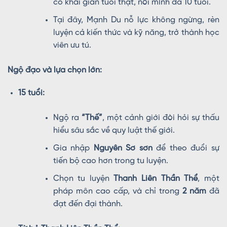
cô khai gian tuổi thật, nói mình đã 10 tuổi.
Tại đây, Mạnh Du nỗ lực không ngừng, rèn
luyện cả kiến thức và kỹ năng, trở thành học
viên ưu tú.
Ngộ đạo và lựa chọn lớn:
15 tuổi:
Ngộ ra
“Thế”
, một cảnh giới đòi hỏi sự thấu
hiểu sâu sắc về quy luật thế giới.
Gia nhập
Nguyên Sơ sơn
để theo đuổi sự
tiến bộ cao hơn trong tu luyện.
Chọn tu luyện
Thanh Liên Thần Thể
, một
pháp môn cao cấp, và chỉ trong
2 năm
đã
đạt đến đại thành.