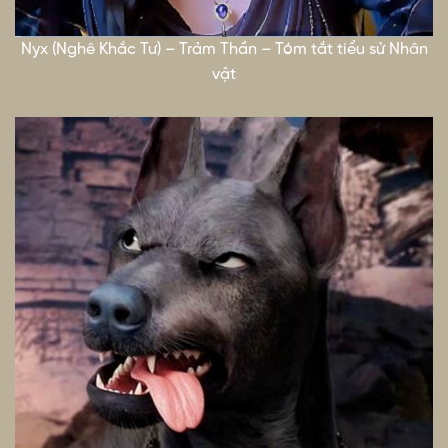
Nyx (Nghê Khắc Tư) – Trảm Thần – Tóm tắt tiểu sử Nhân
vật