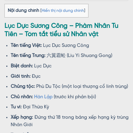
Nội dung chính
[
Hiển thị nội dung chính
]
Lục Dực Sương Công – Phàm Nhân Tu
Tiên – Tóm tắt tiểu sử Nhân vật
Tên tiếng Việt:
Lục Dực Sương Công
Tên tiếng Trung:
六翼霜蚣 (Liu Yi Shuang Gong)
Biệt danh:
Lục Dực
Giới tính:
Đực
Chủng tộc:
Phù Du Tộc (một loại thượng cổ linh trùng)
Chủ nhân:
Hàn Lập
(trước khi phản bội)
Tu vi:
Đại Thừa Kỳ
Xếp hạng:
Đứng thứ 18 trong bảng xếp hạng kỳ trùng
Nhân Giới