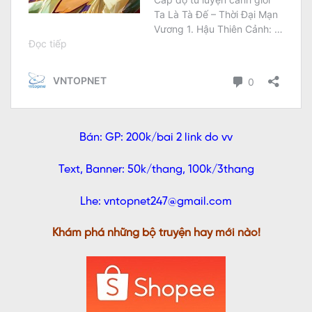
Bán: GP: 200k/bai 2 link do vv
Text, Banner: 50k/thang, 100k/3thang
Lhe: vntopnet247@gmail.com
Khám phá những bộ truyện hay mới nào!