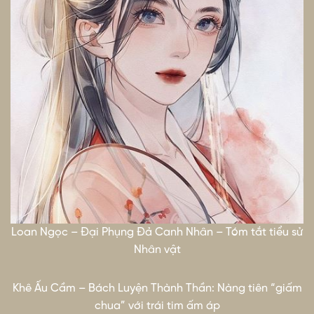
Loan Ngọc – Đại Phụng Đả Canh Nhân – Tóm tắt tiểu sử
Nhân vật
Khê Ấu Cầm – Bách Luyện Thành Thần: Nàng tiên “giấm
chua” với trái tim ấm áp