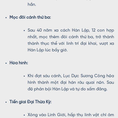
hắn.
Mọc đôi cánh thứ ba:
Sau 40 năm xa cách Hàn Lập, 12 con hợp
nhất, mọc thêm đôi cánh thứ ba, trở thành
thành thục thể với linh trí đại khai, vượt xa
Hàn Lập lúc bấy giờ.
Hóa hình:
Khi đạt sáu cánh, Lục Dực Sương Công hóa
hình thành một đại hán râu quai nón. Sau
đó phản bội Hàn Lập và tự do sấm đãng.
Tiến giai Đại Thừa Kỳ:
Xông vào Linh Giới, hấp thụ linh vật chí âm