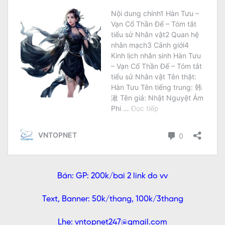
Bán: GP: 200k/bai 2 link do vv
Text, Banner: 50k/thang, 100k/3thang
Lhe: vntopnet247@gmail.com