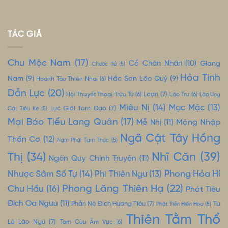
TÁC GIẢ
Chu Mộc Nam
(17)
Cổ Chân Nhân
(10)
Giang
Chước Tử
(5)
Hỏa Tinh
Nam
(9)
Hắc Sơn Lão Quỷ
(9)
Hoành Tảo Thiên Nhai
(6)
Dẫn Lực
(20)
Loạn
(7)
Hội Thuyết Thoại Trửu Tử
(6)
Lão Trư
(6)
Lão Ưng
Miêu Nị
(14)
Mạc Mặc
(13)
Lục Giới Tam Đạo
(7)
Cật Tiểu Kê
(5)
Mại Báo Tiểu Lang Quân
(17)
Mộng Nhập
Mễ Nhị
(11)
Ngã Cật Tây Hồng
Thần Cơ
(12)
Nam Phái Tam Thúc
(5)
Nhĩ Căn
(39)
Thị
(34)
Ngôn Quy Chính Truyện
(11)
Nhược Sâm Số Tự
(14)
Phong Hỏa Hí
Phi Thiên Ngư
(13)
Phong Lăng Thiên Hạ
(22)
Chư Hầu
(16)
Phát Tiêu
Đích Oa Ngưu
(11)
Phẫn Nộ Đích Hương Tiêu
(7)
Ta
Phật Tiền Hiến Hoa
(5)
Thiên Tằm Thổ
Là Lão Ngũ
(7)
Tam Cửu Âm Vực
(6)