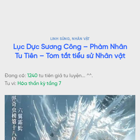
LINH SỦNG
,
NHÂN VẬT
Lục Dực Sương Công – Phàm Nhân
Tu Tiên – Tóm tắt tiểu sử Nhân vật
Đang có:
1240
tu tiên giả tu luyện... ^^.
Tu vi:
Hóa thần kỳ tầng 7