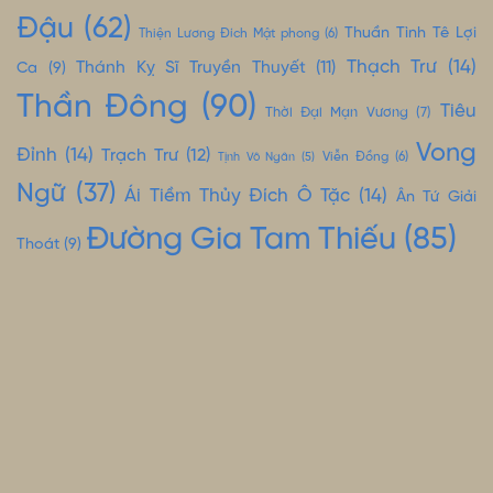
Đậu
(62)
Thuần Tình Tê Lợi
Thiện Lương Đích Mật phong
(6)
Thạch Trư
(14)
Thánh Kỵ Sĩ Truyền Thuyết
(11)
Ca
(9)
Thần Đông
(90)
Tiêu
Thời Đại Mạn Vương
(7)
Vong
Đỉnh
(14)
Trạch Trư
(12)
Tịnh Vô Ngân
(5)
Viễn Đồng
(6)
Ngữ
(37)
Ái Tiềm Thủy Đích Ô Tặc
(14)
Ân Tứ Giải
Đường Gia Tam Thiếu
(85)
Thoát
(9)