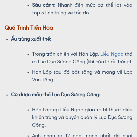
Sáu cánh:
Nhanh đến mức có thể lọt vào
top 3 linh trùng về tốc độ.
Quá Trình Tiến Hóa
Ấu trùng xuất thế:
Trong trận chiến với Hàn Lập,
Liễu Ngọc
thả
ra Lục Dực Sương Công (khi còn là ấu trùng).
Hàn Lập sau đó bắt sống và mang về Lạc
Vân Tông.
Có được mẫu thể Lục Dực Sương Công:
Hàn Lập ép Liễu Ngọc giao ra bí thuật điều
khiển trùng và quyền quản lý Lục Dực Sương
Công.
Anh chọn ra 12 con mạnh nhất để nuôi