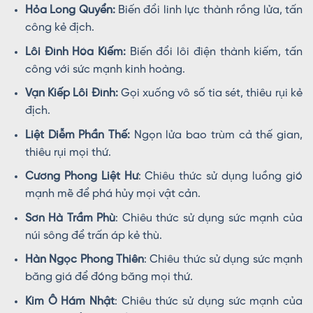
Hỏa Long Quyển:
Biến đổi linh lực thành rồng lửa, tấn
công kẻ địch.
Lôi Đình Hóa Kiếm:
Biến đổi lôi điện thành kiếm, tấn
công với sức mạnh kinh hoàng.
Vạn Kiếp Lôi Đình:
Gọi xuống vô số tia sét, thiêu rụi kẻ
địch.
Liệt Diễm Phần Thế:
Ngọn lửa bao trùm cả thế gian,
thiêu rụi mọi thứ.
Cương Phong Liệt Hư
: Chiêu thức sử dụng luồng gió
mạnh mẽ để phá hủy mọi vật cản.
Sơn Hà Trầm Phù
: Chiêu thức sử dụng sức mạnh của
núi sông để trấn áp kẻ thù.
Hàn Ngọc Phong Thiên
: Chiêu thức sử dụng sức mạnh
băng giá để đóng băng mọi thứ.
Kim Ô Hám Nhật
: Chiêu thức sử dụng sức mạnh của