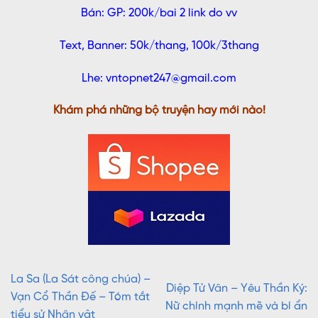
Bán: GP: 200k/bai 2 link do vv
Text, Banner: 50k/thang, 100k/3thang
Lhe: vntopnet247@gmail.com
Khám phá những bộ truyện hay mới nào!
La Sa (La Sát công chúa) –
Diệp Tử Vân – Yêu Thần Ký:
Vạn Cổ Thần Đế – Tóm tắt
Nữ chính mạnh mẽ và bí ẩn
tiểu sử Nhân vật