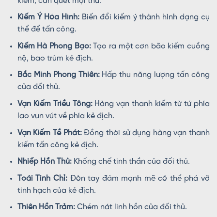
kiếm, càn quét mọi thứ.
Kiếm Ý Hóa Hình:
Biến đổi kiếm ý thành hình dạng cụ
thể để tấn công.
Kiếm Hà Phong Bạo:
Tạo ra một cơn bão kiếm cuồng
nộ, bao trùm kẻ địch.
Bắc Minh Phong Thiên:
Hấp thu năng lượng tấn công
của đối thủ.
Vạn Kiếm Triều Tông:
Hàng vạn thanh kiếm từ tứ phía
lao vun vút về phía kẻ địch.
Vạn Kiếm Tề Phát:
Đồng thời sử dụng hàng vạn thanh
kiếm tấn công kẻ địch.
Nhiếp Hồn Thủ:
Khống chế tinh thần của đối thủ.
Toái Tinh Chỉ:
Đòn tay đâm mạnh mẽ có thể phá vỡ
tinh hạch của kẻ địch.
Thiên Hồn Trảm:
Chém nát linh hồn của đối thủ.