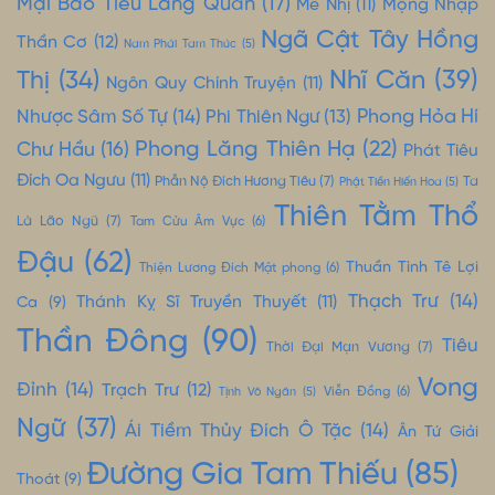
Mại Báo Tiểu Lang Quân
(17)
Mộng Nhập
Mễ Nhị
(11)
Ngã Cật Tây Hồng
Thần Cơ
(12)
Nam Phái Tam Thúc
(5)
Nhĩ Căn
(39)
Thị
(34)
Ngôn Quy Chính Truyện
(11)
Nhược Sâm Số Tự
(14)
Phong Hỏa Hí
Phi Thiên Ngư
(13)
Phong Lăng Thiên Hạ
(22)
Chư Hầu
(16)
Phát Tiêu
Đích Oa Ngưu
(11)
Phẫn Nộ Đích Hương Tiêu
(7)
Ta
Phật Tiền Hiến Hoa
(5)
Thiên Tằm Thổ
Là Lão Ngũ
(7)
Tam Cửu Âm Vực
(6)
Đậu
(62)
Thuần Tình Tê Lợi
Thiện Lương Đích Mật phong
(6)
Thạch Trư
(14)
Thánh Kỵ Sĩ Truyền Thuyết
(11)
Ca
(9)
Thần Đông
(90)
Tiêu
Thời Đại Mạn Vương
(7)
Vong
Đỉnh
(14)
Trạch Trư
(12)
Tịnh Vô Ngân
(5)
Viễn Đồng
(6)
Ngữ
(37)
Ái Tiềm Thủy Đích Ô Tặc
(14)
Ân Tứ Giải
Đường Gia Tam Thiếu
(85)
Thoát
(9)