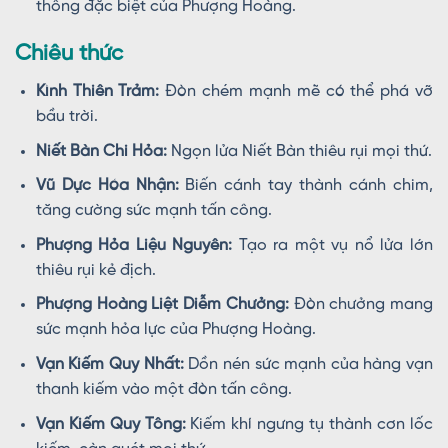
thông đặc biệt của Phượng Hoàng.
Chiêu thức
Kình Thiên Trảm:
Đòn chém mạnh mẽ có thể phá vỡ
bầu trời.
Niết Bàn Chi Hỏa:
Ngọn lửa Niết Bàn thiêu rụi mọi thứ.
Vũ Dực Hóa Nhận:
Biến cánh tay thành cánh chim,
tăng cường sức mạnh tấn công.
Phượng Hỏa Liệu Nguyên:
Tạo ra một vụ nổ lửa lớn
thiêu rụi kẻ địch.
Phượng Hoàng Liệt Diễm Chưởng:
Đòn chưởng mang
sức mạnh hỏa lực của Phượng Hoàng.
Vạn Kiếm Quy Nhất:
Dồn nén sức mạnh của hàng vạn
thanh kiếm vào một đòn tấn công.
Vạn Kiếm Quy Tông:
Kiếm khí ngưng tụ thành cơn lốc