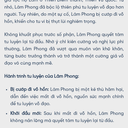
gia tộc họ Lâm ở Thiên Diễm thành, Thiên Vũ quốc. Từ
nhỏ, Lâm Phong đã bộc lộ thiên phú tu luyện võ đạo hơn
người. Tuy nhiên, do một sự cố, Lâm Phong bị cướp đi võ
hồn, khiến cho tu vi bị thụt lùi nghiêm trọng.
Không khuất phục trước số phận, Lâm Phong quyết tâm
tu luyện lại từ đầu. Nhờ ý chí kiên cường và nghị lực phi
thường, Lâm Phong đã vượt qua muôn vàn khó khăn,
từng bước trưởng thành và trở thành một cường giả võ
đạo vô cùng mạnh mẽ.
Hành trình tu luyện của Lâm Phong:
Bị cướp đi võ hồn:
Lâm Phong bị một kẻ thù hãm hại,
dẫn đến việc mất đi võ hồn, nguồn sức mạnh chính
để tu luyện võ đạo.
Khởi đầu mới:
Sau khi mất đi võ hồn, Lâm Phong
không nản lòng mà quyết tâm tu luyện lại từ đầu.