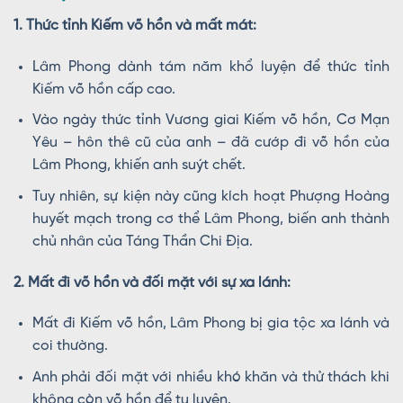
1. Thức tỉnh Kiếm võ hồn và mất mát:
Lâm Phong dành tám năm khổ luyện để thức tỉnh
Kiếm võ hồn cấp cao.
Vào ngày thức tỉnh Vương giai Kiếm võ hồn, Cơ Mạn
Yêu – hôn thê cũ của anh – đã cướp đi võ hồn của
Lâm Phong, khiến anh suýt chết.
Tuy nhiên, sự kiện này cũng kích hoạt Phượng Hoàng
huyết mạch trong cơ thể Lâm Phong, biến anh thành
chủ nhân của Táng Thần Chi Địa.
2. Mất đi võ hồn và đối mặt với sự xa lánh:
Mất đi Kiếm võ hồn, Lâm Phong bị gia tộc xa lánh và
coi thường.
Anh phải đối mặt với nhiều khó khăn và thử thách khi
không còn võ hồn để tu luyện.