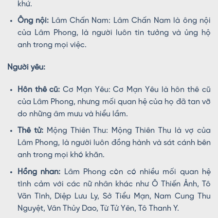
khứ.
Ông nội:
Lâm Chấn Nam: Lâm Chấn Nam là ông nội
của Lâm Phong, là người luôn tin tưởng và ủng hộ
anh trong mọi việc.
Người yêu:
Hôn thê cũ:
Cơ Mạn Yêu: Cơ Mạn Yêu là hôn thê cũ
của Lâm Phong, nhưng mối quan hệ của họ đã tan vỡ
do những âm mưu và hiểu lầm.
Thê tử:
Mộng Thiên Thu: Mộng Thiên Thu là vợ của
Lâm Phong, là người luôn đồng hành và sát cánh bên
anh trong mọi khó khăn.
Hồng nhan:
Lâm Phong còn có nhiều mối quan hệ
tình cảm với các nữ nhân khác như Ô Thiến Ảnh, Tô
Vãn Tình, Diệp Lưu Ly, Sở Tiểu Mạn, Nam Cung Thu
Nguyệt, Vân Thủy Dao, Từ Tử Yên, Tô Thanh Y.