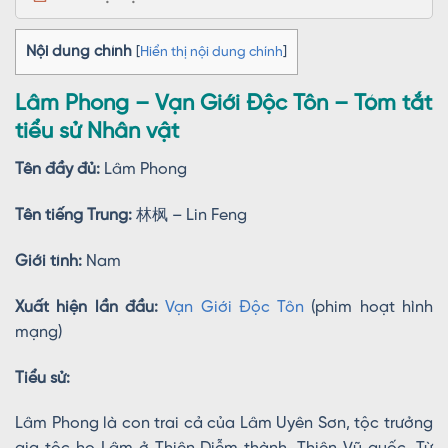
Nội dung chính
[
Hiển thị nội dung chính
]
Lâm Phong – Vạn Giới Độc Tôn – Tóm tắt
tiểu sử Nhân vật
Tên đầy đủ:
Lâm Phong
Tên tiếng Trung:
林枫 – Lin Feng
Giới tính:
Nam
Xuất hiện lần đầu:
Vạn Giới Độc Tôn
(phim hoạt hình
mạng)
Tiểu sử:
Lâm Phong là con trai cả của Lâm Uyên Sơn, tộc trưởng