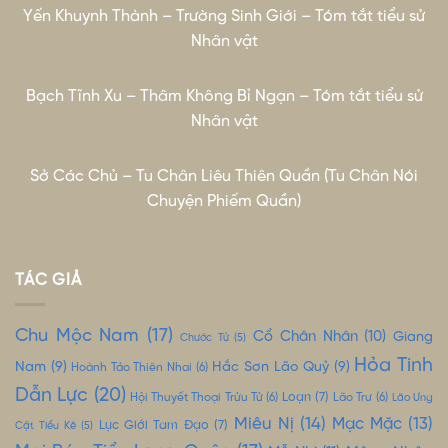
Yến Khuynh Thành – Trường Sinh Giới – Tóm tắt tiểu sử
Nhân vật
Bạch Tĩnh Xu – Thâm Không Bỉ Ngạn – Tóm tắt tiểu sử
Nhân vật
Sở Các Chủ – Tu Chân Liêu Thiên Quần (Tu Chân Nói
Chuyện Phiếm Quần)
TÁC GIẢ
Chu Mộc Nam
(17)
Cổ Chân Nhân
(10)
Giang
Chước Tử
(5)
Hỏa Tinh
Nam
(9)
Hắc Sơn Lão Quỷ
(9)
Hoành Tảo Thiên Nhai
(6)
Dẫn Lực
(20)
Loạn
(7)
Hội Thuyết Thoại Trửu Tử
(6)
Lão Trư
(6)
Lão Ưng
Miêu Nị
(14)
Mạc Mặc
(13)
Lục Giới Tam Đạo
(7)
Cật Tiểu Kê
(5)