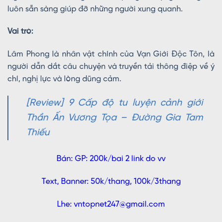
luôn sẵn sàng giúp đỡ những người xung quanh.
Vai trò:
Lâm Phong là nhân vật chính của Vạn Giới Độc Tôn, là
người dẫn dắt câu chuyện và truyền tải thông điệp về ý
chí, nghị lực và lòng dũng cảm.
[Review] 9 Cấp độ tu luyện cảnh giới
Thần Ấn Vương Tọa – Đường Gia Tam
Thiếu
Bán: GP: 200k/bai 2 link do vv
Text, Banner: 50k/thang, 100k/3thang
Lhe: vntopnet247@gmail.com