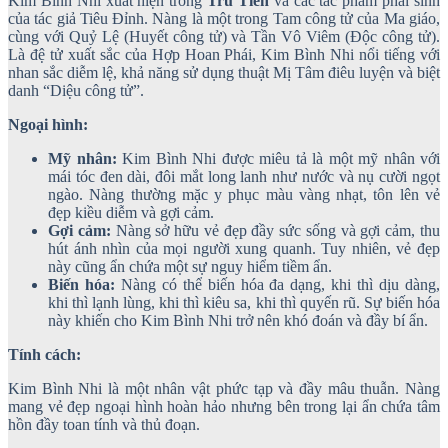
Kim Bình Nhi xuất hiện trong
Tru Tiên
và các tác phẩm phái sinh
của tác giả Tiêu Đỉnh. Nàng là một trong Tam công tử của Ma giáo,
cùng với Quỷ Lệ (Huyết công tử) và Tần Vô Viêm (Độc công tử).
Là đệ tử xuất sắc của Hợp Hoan Phái, Kim Bình Nhi nổi tiếng với
nhan sắc diễm lệ, khả năng sử dụng thuật Mị Tâm điêu luyện và biệt
danh “Diệu công tử”.
Ngoại hình:
Mỹ nhân:
Kim Bình Nhi được miêu tả là một mỹ nhân với
mái tóc đen dài, đôi mắt long lanh như nước và nụ cười ngọt
ngào. Nàng thường mặc y phục màu vàng nhạt, tôn lên vẻ
đẹp kiều diễm và gợi cảm.
Gợi cảm:
Nàng sở hữu vẻ đẹp đầy sức sống và gợi cảm, thu
hút ánh nhìn của mọi người xung quanh. Tuy nhiên, vẻ đẹp
này cũng ẩn chứa một sự nguy hiểm tiềm ẩn.
Biến hóa:
Nàng có thể biến hóa đa dạng, khi thì dịu dàng,
khi thì lạnh lùng, khi thì kiêu sa, khi thì quyến rũ. Sự biến hóa
này khiến cho Kim Bình Nhi trở nên khó đoán và đầy bí ẩn.
Tính cách:
Kim Bình Nhi là một nhân vật phức tạp và đầy mâu thuẫn. Nàng
mang vẻ đẹp ngoại hình hoàn hảo nhưng bên trong lại ẩn chứa tâm
hồn đầy toan tính và thủ đoạn.