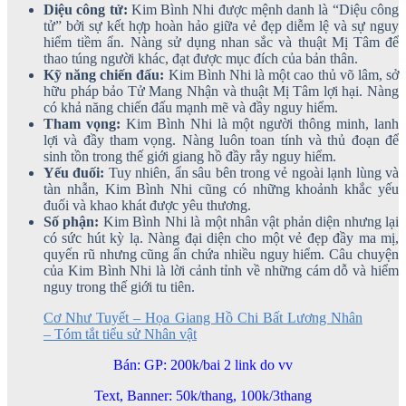
Diệu công tử:
Kim Bình Nhi được mệnh danh là “Diệu công
tử” bởi sự kết hợp hoàn hảo giữa vẻ đẹp diễm lệ và sự nguy
hiểm tiềm ẩn. Nàng sử dụng nhan sắc và thuật Mị Tâm để
thao túng người khác, đạt được mục đích của bản thân.
Kỹ năng chiến đấu:
Kim Bình Nhi là một cao thủ võ lâm, sở
hữu pháp bảo Tử Mang Nhận và thuật Mị Tâm lợi hại. Nàng
có khả năng chiến đấu mạnh mẽ và đầy nguy hiểm.
Tham vọng:
Kim Bình Nhi là một người thông minh, lanh
lợi và đầy tham vọng. Nàng luôn toan tính và thủ đoạn để
sinh tồn trong thế giới giang hồ đầy rẫy nguy hiểm.
Yếu đuối:
Tuy nhiên, ẩn sâu bên trong vẻ ngoài lạnh lùng và
tàn nhẫn, Kim Bình Nhi cũng có những khoảnh khắc yếu
đuối và khao khát được yêu thương.
Số phận:
Kim Bình Nhi là một nhân vật phản diện nhưng lại
có sức hút kỳ lạ. Nàng đại diện cho một vẻ đẹp đầy ma mị,
quyến rũ nhưng cũng ẩn chứa nhiều nguy hiểm. Câu chuyện
của Kim Bình Nhi là lời cảnh tỉnh về những cám dỗ và hiểm
nguy trong thế giới tu tiên.
Cơ Như Tuyết – Họa Giang Hồ Chi Bất Lương Nhân
– Tóm tắt tiểu sử Nhân vật
Bán: GP: 200k/bai 2 link do vv
Text, Banner: 50k/thang, 100k/3thang