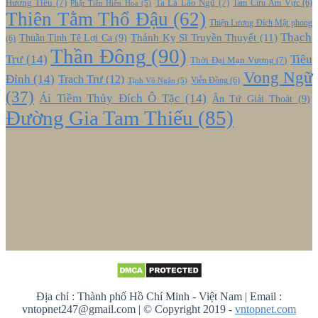
Hương Tiêu
(7)
Ta Là Lão Ngũ
(7)
Tam Cửu Âm Vực
(6)
Phật Tiền Hiến Hoa
(5)
Thiên Tằm Thổ Đậu
(62)
Thiện Lương Đích Mật phong
Thạch
Thánh Kỵ Sĩ Truyền Thuyết
(11)
Thuần Tình Tê Lợi Ca
(9)
(6)
Thần Đông
(90)
Trư
(14)
Tiêu
Thời Đại Mạn Vương
(7)
Vong Ngữ
Đỉnh
(14)
Trạch Trư
(12)
Viễn Đồng
(6)
Tịnh Vô Ngân
(5)
(37)
Ái Tiềm Thủy Đích Ô Tặc
(14)
Ân Tứ Giải Thoát
(9)
Đường Gia Tam Thiếu
(85)
Địa chỉ : Thành phố Hồ Chí Minh - Việt Nam | Email :
vntopnet247@gmail.com | © Copyright 2019 -
vntopnet.com