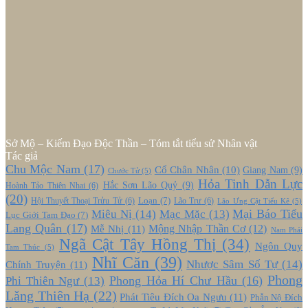
Sở Mộ – Kiếm Đạo Độc Thần – Tóm tắt tiểu sử Nhân vật
Tác giả
Chu Mộc Nam
(17)
Cổ Chân Nhân
(10)
Giang Nam
(9)
Chước Tử
(5)
Hỏa Tinh Dẫn Lực
Hắc Sơn Lão Quỷ
(9)
Hoành Tảo Thiên Nhai
(6)
(20)
Loạn
(7)
Hội Thuyết Thoại Trửu Tử
(6)
Lão Trư
(6)
Lão Ưng Cật Tiểu Kê
(5)
Mại Báo Tiểu
Miêu Nị
(14)
Mạc Mặc
(13)
Lục Giới Tam Đạo
(7)
Lang Quân
(17)
Mễ Nhị
(11)
Mộng Nhập Thần Cơ
(12)
Nam Phái
Ngã Cật Tây Hồng Thị
(34)
Ngôn Quy
Tam Thúc
(5)
Nhĩ Căn
(39)
Nhược Sâm Số Tự
(14)
Chính Truyện
(11)
Phong
Phong Hỏa Hí Chư Hầu
(16)
Phi Thiên Ngư
(13)
Lăng Thiên Hạ
(22)
Phát Tiêu Đích Oa Ngưu
(11)
Phẫn Nộ Đích