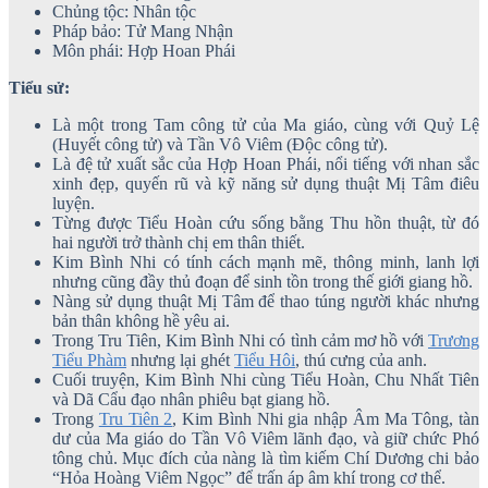
Chủng tộc: Nhân tộc
Pháp bảo: Tử Mang Nhận
Môn phái: Hợp Hoan Phái
Tiểu sử:
Là một trong Tam công tử của Ma giáo, cùng với Quỷ Lệ
(Huyết công tử) và Tần Vô Viêm (Độc công tử).
Là đệ tử xuất sắc của Hợp Hoan Phái, nổi tiếng với nhan sắc
xinh đẹp, quyến rũ và kỹ năng sử dụng thuật Mị Tâm điêu
luyện.
Từng được Tiểu Hoàn cứu sống bằng Thu hồn thuật, từ đó
hai người trở thành chị em thân thiết.
Kim Bình Nhi có tính cách mạnh mẽ, thông minh, lanh lợi
nhưng cũng đầy thủ đoạn để sinh tồn trong thế giới giang hồ.
Nàng sử dụng thuật Mị Tâm để thao túng người khác nhưng
bản thân không hề yêu ai.
Trong Tru Tiên, Kim Bình Nhi có tình cảm mơ hồ với
Trương
Tiểu Phàm
nhưng lại ghét
Tiểu Hôi
, thú cưng của anh.
Cuối truyện, Kim Bình Nhi cùng Tiểu Hoàn, Chu Nhất Tiên
và Dã Cẩu đạo nhân phiêu bạt giang hồ.
Trong
Tru Tiên 2
, Kim Bình Nhi gia nhập Âm Ma Tông, tàn
dư của Ma giáo do Tần Vô Viêm lãnh đạo, và giữ chức Phó
tông chủ. Mục đích của nàng là tìm kiếm Chí Dương chi bảo
“Hỏa Hoàng Viêm Ngọc” để trấn áp âm khí trong cơ thể.