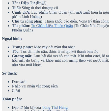
Tên: Diệp Tư
(叶思)
Tuổi:
Sống từ thời thượng cổ
Cảnh giới:
Lục phẩm Chân Quân (khi mới xuất hiện là ngũ
phẩm Linh Hoàng)
Chủ tu công pháp:
Thiên khốc bảo điển, Vong ký thần công
Tác phẩm
:
Tu Chân Liêu Thiên Quần
(Tu Chân Nói Chuyện
Phiếm Quần)
Ngoại hình:
Trang phục:
Mặc váy dài màu tím nhạt
Tóc:
Tóc dài màu nâu, được tỉ mỉ tập kết thành bím tóc
Gương mặt:
Lưu hải dài mơ hồ che mắt. Khi mỉm cười, lộ ra
hốc mắt đỏ bừng và khóe mắt còn mang theo vệt nước mắt,
như vừa mới khóc.
Sở thích:
Đọc sách
Nhập vai nhân vật trong sách
Cười
Thân phận:
Đạo lữ (dự bị) của
Tống Thư Hàng