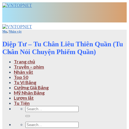
Skip
to
content
Mn
,
Nhân vật
Diệp Tư – Tu Chân Liêu Thiên Quần (Tu
Chân Nói Chuyện Phiếm Quần)
Trang chủ
Truyện – phim
Nhân vật
Top 50
Tu Vi Bảng
Cường Giả Bảng
Mỹ Nhân Bảng
Lượm lặt
Tu Tiên