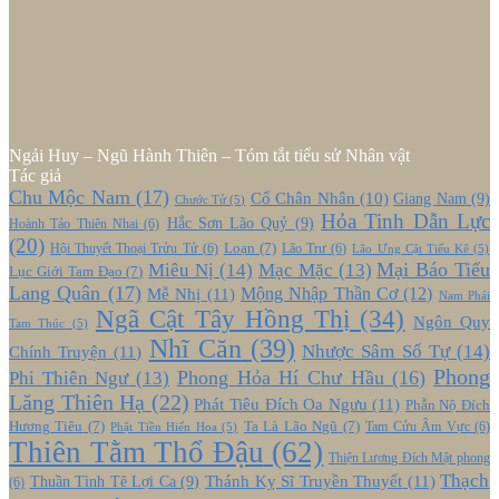
Ngải Huy – Ngũ Hành Thiên – Tóm tắt tiểu sử Nhân vật
Tác giả
Chu Mộc Nam
(17)
Cổ Chân Nhân
(10)
Giang Nam
(9)
Chước Tử
(5)
Hỏa Tinh Dẫn Lực
Hắc Sơn Lão Quỷ
(9)
Hoành Tảo Thiên Nhai
(6)
(20)
Loạn
(7)
Hội Thuyết Thoại Trửu Tử
(6)
Lão Trư
(6)
Lão Ưng Cật Tiểu Kê
(5)
Mại Báo Tiểu
Miêu Nị
(14)
Mạc Mặc
(13)
Lục Giới Tam Đạo
(7)
Lang Quân
(17)
Mễ Nhị
(11)
Mộng Nhập Thần Cơ
(12)
Nam Phái
Ngã Cật Tây Hồng Thị
(34)
Ngôn Quy
Tam Thúc
(5)
Nhĩ Căn
(39)
Nhược Sâm Số Tự
(14)
Chính Truyện
(11)
Phong
Phong Hỏa Hí Chư Hầu
(16)
Phi Thiên Ngư
(13)
Lăng Thiên Hạ
(22)
Phát Tiêu Đích Oa Ngưu
(11)
Phẫn Nộ Đích
Hương Tiêu
(7)
Ta Là Lão Ngũ
(7)
Tam Cửu Âm Vực
(6)
Phật Tiền Hiến Hoa
(5)
Thiên Tằm Thổ Đậu
(62)
Thiện Lương Đích Mật phong
Thạch
Thánh Kỵ Sĩ Truyền Thuyết
(11)
Thuần Tình Tê Lợi Ca
(9)
(6)