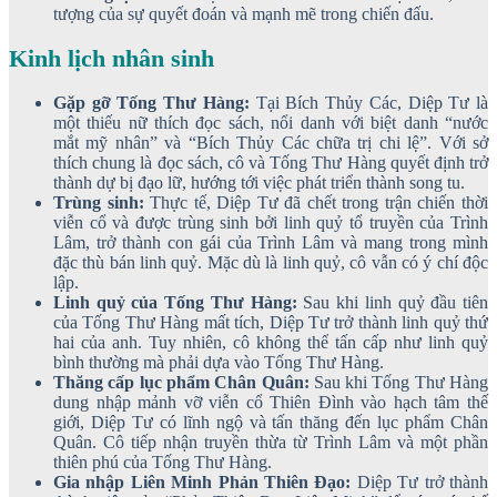
tượng của sự quyết đoán và mạnh mẽ trong chiến đấu.
Kinh lịch nhân sinh
Gặp gỡ Tống Thư Hàng:
Tại Bích Thủy Các, Diệp Tư là
một thiếu nữ thích đọc sách, nổi danh với biệt danh “nước
mắt mỹ nhân” và “Bích Thủy Các chữa trị chi lệ”. Với sở
thích chung là đọc sách, cô và Tống Thư Hàng quyết định trở
thành dự bị đạo lữ, hướng tới việc phát triển thành song tu.
Trùng sinh:
Thực tế, Diệp Tư đã chết trong trận chiến thời
viễn cổ và được trùng sinh bởi linh quỷ tổ truyền của Trình
Lâm, trở thành con gái của Trình Lâm và mang trong mình
đặc thù bán linh quỷ. Mặc dù là linh quỷ, cô vẫn có ý chí độc
lập.
Linh quỷ của Tống Thư Hàng:
Sau khi linh quỷ đầu tiên
của Tống Thư Hàng mất tích, Diệp Tư trở thành linh quỷ thứ
hai của anh. Tuy nhiên, cô không thể tấn cấp như linh quỷ
bình thường mà phải dựa vào Tống Thư Hàng.
Thăng cấp lục phẩm Chân Quân:
Sau khi Tống Thư Hàng
dung nhập mảnh vỡ viễn cổ Thiên Đình vào hạch tâm thế
giới, Diệp Tư có lĩnh ngộ và tấn thăng đến lục phẩm Chân
Quân. Cô tiếp nhận truyền thừa từ Trình Lâm và một phần
thiên phú của Tống Thư Hàng.
Gia nhập Liên Minh Phản Thiên Đạo:
Diệp Tư trở thành