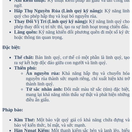
Ám kiếm thuật:
Kỹ thuật kiếm pháp ẩn giấu và tấn công bất
ngờ.
Hấp Thụ Nguyền Rủa (Linh quỷ kỹ năng):
Kỹ năng linh
quỷ cho phép hấp thụ và loại bỏ nguyền rủa.
Thay Đổi Vị Trí (Linh quỷ kỹ năng):
Kỹ năng linh quỷ cho
phép thay đổi vị trí tức thì, tạo ra sự linh hoạt trong chiến đấu.
Lãng quên:
Kỹ năng khiến đối phương quên đi một số ký ức
hoặc thông tin quan trọng.
Đặc biệt:
Thể chất:
Bán linh quỷ, cơ thể có một phần là linh quỷ, tạo
ra sự kết hợp độc đáo giữa con người và linh quỷ.
Thiên phú:
Ăn nguyền rủa:
Khả năng hấp thụ và chuyển hóa
nguyền rủa thành sức mạnh riêng, chỉ xuất hiện khi trở
thành linh quỷ.
Tử sắc nhãn ảnh:
Đôi mắt màu tử sắc (tím) đặc biệt,
mang lại khả năng nhìn thấu sự thật và phát hiện những
điều ẩn giấu.
Pháp bảo:
Kim Thư:
Một bảo vật quý giá có khả năng chứa đựng và
bảo vệ kiến thức, bí mật, và sức mạnh.
Hàn Ngoạt Kiếm:
Một thanh kiếm sắc bén và lạnh lẽo, biểu