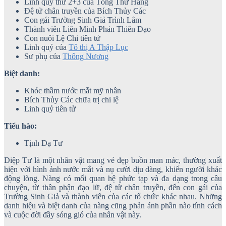
Linh quỷ thứ 2+3 của Tống Thư Hàng
Đệ tử chân truyền của Bích Thủy Các
Con gái Trường Sinh Giả Trình Lâm
Thành viên Liên Minh Phản Thiên Đạo
Con nuôi Lệ Chi tiên tử
Linh quỷ của
Tô thị A Thập Lục
Sư phụ của
Thông Nương
Biệt danh:
Khóc thầm nước mắt mỹ nhân
Bích Thủy Các chữa trị chi lệ
Linh quỷ tiên tử
Tiểu hào:
Tịnh Dạ Tư
Diệp Tư là một nhân vật mang vẻ đẹp buồn man mác, thường xuất
hiện với hình ảnh nước mắt và nụ cười dịu dàng, khiến người khác
động lòng. Nàng có mối quan hệ phức tạp và đa dạng trong câu
chuyện, từ thân phận đạo lữ, đệ tử chân truyền, đến con gái của
Trường Sinh Giả và thành viên của các tổ chức khác nhau. Những
danh hiệu và biệt danh của nàng cũng phản ánh phần nào tính cách
và cuộc đời đầy sóng gió của nhân vật này.