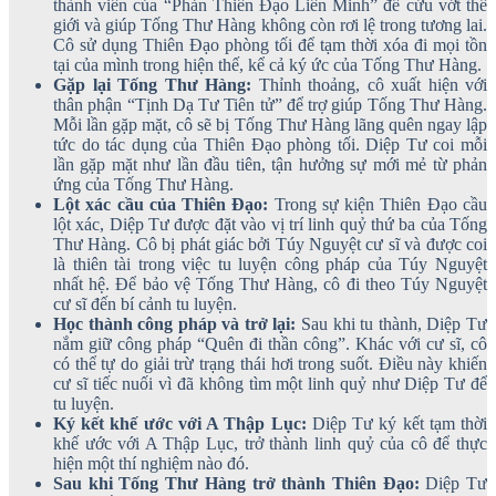
thành viên của “Phản Thiên Đạo Liên Minh” để cứu vớt thế
giới và giúp Tống Thư Hàng không còn rơi lệ trong tương lai.
Cô sử dụng Thiên Đạo phòng tối để tạm thời xóa đi mọi tồn
tại của mình trong hiện thế, kể cả ký ức của Tống Thư Hàng.
Gặp lại Tống Thư Hàng:
Thỉnh thoảng, cô xuất hiện với
thân phận “Tịnh Dạ Tư Tiên tử” để trợ giúp Tống Thư Hàng.
Mỗi lần gặp mặt, cô sẽ bị Tống Thư Hàng lãng quên ngay lập
tức do tác dụng của Thiên Đạo phòng tối. Diệp Tư coi mỗi
lần gặp mặt như lần đầu tiên, tận hưởng sự mới mẻ từ phản
ứng của Tống Thư Hàng.
Lột xác cầu của Thiên Đạo:
Trong sự kiện Thiên Đạo cầu
lột xác, Diệp Tư được đặt vào vị trí linh quỷ thứ ba của Tống
Thư Hàng. Cô bị phát giác bởi Túy Nguyệt cư sĩ và được coi
là thiên tài trong việc tu luyện công pháp của Túy Nguyệt
nhất hệ. Để bảo vệ Tống Thư Hàng, cô đi theo Túy Nguyệt
cư sĩ đến bí cảnh tu luyện.
Học thành công pháp và trở lại:
Sau khi tu thành, Diệp Tư
nắm giữ công pháp “Quên đi thần công”. Khác với cư sĩ, cô
có thể tự do giải trừ trạng thái hơi trong suốt. Điều này khiến
cư sĩ tiếc nuối vì đã không tìm một linh quỷ như Diệp Tư để
tu luyện.
Ký kết khế ước với A Thập Lục:
Diệp Tư ký kết tạm thời
khế ước với A Thập Lục, trở thành linh quỷ của cô để thực
hiện một thí nghiệm nào đó.
Sau khi Tống Thư Hàng trở thành Thiên Đạo:
Diệp Tư