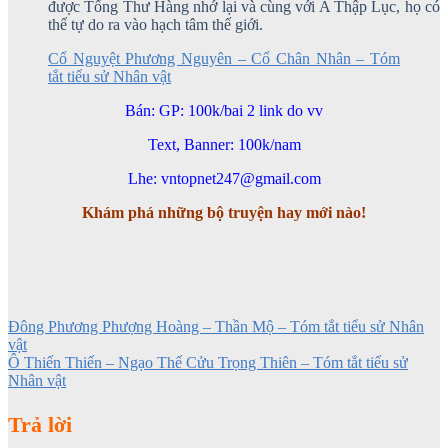
được Tống Thư Hàng nhớ lại và cùng với A Thập Lục, họ có
thể tự do ra vào hạch tâm thế giới.
Cổ Nguyệt Phương Nguyên – Cổ Chân Nhân – Tóm
tắt tiểu sử Nhân vật
Bán: GP: 100k/bai 2 link do vv
Text, Banner: 100k/nam
Lhe: vntopnet247@gmail.com
Khám phá những bộ truyện hay mới nào!
Đông Phương Phượng Hoàng – Thần Mộ – Tóm tắt tiểu sử Nhân
vật
Ô Thiến Thiến – Ngạo Thế Cửu Trọng Thiên – Tóm tắt tiểu sử
Nhân vật
Trả lời