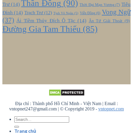
Thần Đông
(90)
Trư
(14)
Tiêu
Thời Đại Mạn Vương
(7)
Vong Ngữ
Đỉnh
(14)
Trạch Trư
(12)
Viễn Đồng
(6)
Tịnh Vô Ngân
(5)
(37)
Ái Tiềm Thủy Đích Ô Tặc
(14)
Ân Tứ Giải Thoát
(9)
Đường Gia Tam Thiếu
(85)
Địa chỉ : Thành phố Hồ Chí Minh - Việt Nam | Email :
vntopnet247@gmail.com | © Copyright 2019 -
vntopnet.com
Trang chủ