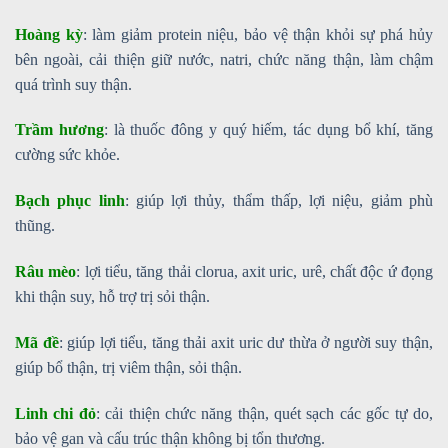
Hoàng kỳ
: làm giảm protein niệu, bảo vệ thận khỏi sự phá hủy
bên ngoài, cải thiện giữ nước, natri, chức năng thận, làm chậm
quá trình suy thận.
Trầm hương
: là thuốc đông y quý hiếm, tác dụng bổ khí, tăng
cường sức khỏe.
Bạch phục linh
: giúp lợi thủy, thẩm thấp, lợi niệu, giảm phù
thũng.
Râu mèo
: lợi tiểu, tăng thải clorua, axit uric, urê, chất độc ứ đọng
khi thận suy, hỗ trợ trị sỏi thận.
Mã đề
: giúp lợi tiểu, tăng thải axit uric dư thừa ở người suy thận,
giúp bổ thận, trị viêm thận, sỏi thận.
Linh chi đỏ
: cải thiện chức năng thận, quét sạch các gốc tự do,
bảo vệ gan và cấu trúc thận không bị tổn thương.