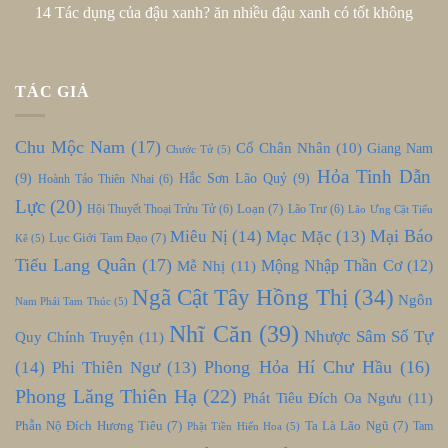
14 Tác dụng của đậu xanh? ăn nhiều đậu xanh có tốt không
TÁC GIẢ
Chu Mộc Nam
(17)
Cổ Chân Nhân
(10)
Giang Nam
Chước Tử
(5)
Hỏa Tinh Dẫn
(9)
Hắc Sơn Lão Quỷ
(9)
Hoành Tảo Thiên Nhai
(6)
Lực
(20)
Loạn
(7)
Hội Thuyết Thoại Trửu Tử
(6)
Lão Trư
(6)
Lão Ưng Cật Tiểu
Mại Báo
Miêu Nị
(14)
Mạc Mặc
(13)
Lục Giới Tam Đạo
(7)
Kê
(5)
Tiểu Lang Quân
(17)
Mễ Nhị
(11)
Mộng Nhập Thần Cơ
(12)
Ngã Cật Tây Hồng Thị
(34)
Ngôn
Nam Phái Tam Thúc
(5)
Nhĩ Căn
(39)
Nhược Sâm Số Tự
Quy Chính Truyện
(11)
Phong Hỏa Hí Chư Hầu
(16)
(14)
Phi Thiên Ngư
(13)
Phong Lăng Thiên Hạ
(22)
Phát Tiêu Đích Oa Ngưu
(11)
Phẫn Nộ Đích Hương Tiêu
(7)
Ta Là Lão Ngũ
(7)
Tam
Phật Tiền Hiến Hoa
(5)