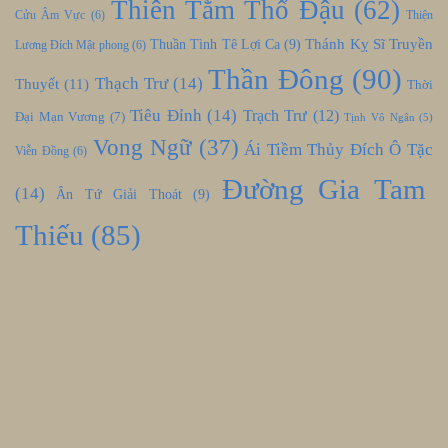
Thiên Tằm Thổ Đậu
(62)
Cửu Âm Vực
(6)
Thiện
Thánh Kỵ Sĩ Truyền
Thuần Tình Tê Lợi Ca
(9)
Lương Đích Mật phong
(6)
Thần Đông
(90)
Thạch Trư
(14)
Thuyết
(11)
Thời
Tiêu Đỉnh
(14)
Trạch Trư
(12)
Đại Mạn Vương
(7)
Tịnh Vô Ngân
(5)
Vong Ngữ
(37)
Ái Tiềm Thủy Đích Ô Tặc
Viễn Đồng
(6)
Đường Gia Tam
(14)
Ân Tứ Giải Thoát
(9)
Thiếu
(85)