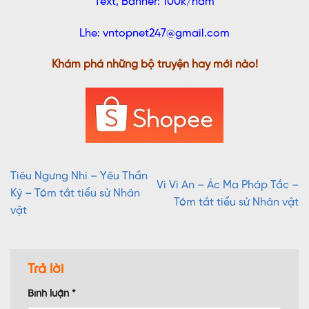
Text, Banner: 100k/nam
Lhe: vntopnet247@gmail.com
Khám phá những bộ truyện hay mới nào!
Tiêu Ngưng Nhi – Yêu Thần
Vi Vi An – Ác Ma Pháp Tắc –
Ký – Tóm tắt tiểu sử Nhân
Tóm tắt tiểu sử Nhân vật
vật
Trả lời
Bình luận
*