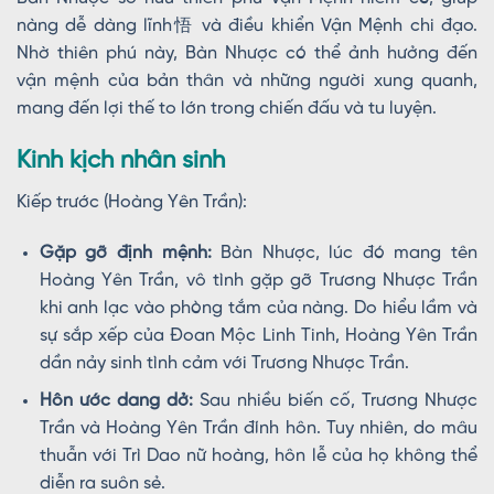
nàng dễ dàng lĩnh悟 và điều khiển Vận Mệnh chi đạo.
Nhờ thiên phú này, Bàn Nhược có thể ảnh hưởng đến
vận mệnh của bản thân và những người xung quanh,
mang đến lợi thế to lớn trong chiến đấu và tu luyện.
Kinh kịch nhân sinh
Kiếp trước (Hoàng Yên Trần):
Gặp gỡ định mệnh:
Bàn Nhược, lúc đó mang tên
Hoàng Yên Trần, vô tình gặp gỡ Trương Nhược Trần
khi anh lạc vào phòng tắm của nàng. Do hiểu lầm và
sự sắp xếp của Đoan Mộc Linh Tinh, Hoàng Yên Trần
dần nảy sinh tình cảm với Trương Nhược Trần.
Hôn ước dang dở:
Sau nhiều biến cố, Trương Nhược
Trần và Hoàng Yên Trần đính hôn. Tuy nhiên, do mâu
thuẫn với Trì Dao nữ hoàng, hôn lễ của họ không thể
diễn ra suôn sẻ.