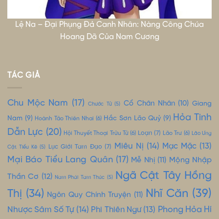
Lệ Na – Đại Phụng Đả Canh Nhân: Nàng Công Chúa
Hoang Dã Của Nam Cương
TÁC GIẢ
Chu Mộc Nam
(17)
Cổ Chân Nhân
(10)
Giang
Chước Tử
(5)
Hỏa Tinh
Nam
(9)
Hắc Sơn Lão Quỷ
(9)
Hoành Tảo Thiên Nhai
(6)
Dẫn Lực
(20)
Loạn
(7)
Hội Thuyết Thoại Trửu Tử
(6)
Lão Trư
(6)
Lão Ưng
Miêu Nị
(14)
Mạc Mặc
(13)
Lục Giới Tam Đạo
(7)
Cật Tiểu Kê
(5)
Mại Báo Tiểu Lang Quân
(17)
Mộng Nhập
Mễ Nhị
(11)
Ngã Cật Tây Hồng
Thần Cơ
(12)
Nam Phái Tam Thúc
(5)
Nhĩ Căn
(39)
Thị
(34)
Ngôn Quy Chính Truyện
(11)
Nhược Sâm Số Tự
(14)
Phong Hỏa Hí
Phi Thiên Ngư
(13)