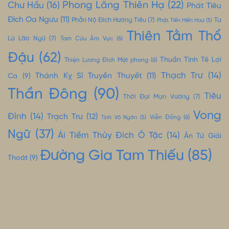
Phong Lăng Thiên Hạ
(22)
Chư Hầu
(16)
Phát Tiêu
Đích Oa Ngưu
(11)
Phẫn Nộ Đích Hương Tiêu
(7)
Ta
Phật Tiền Hiến Hoa
(5)
Thiên Tằm Thổ
Là Lão Ngũ
(7)
Tam Cửu Âm Vực
(6)
Đậu
(62)
Thuần Tình Tê Lợi
Thiện Lương Đích Mật phong
(6)
Thạch Trư
(14)
Thánh Kỵ Sĩ Truyền Thuyết
(11)
Ca
(9)
Thần Đông
(90)
Tiêu
Thời Đại Mạn Vương
(7)
Vong
Đỉnh
(14)
Trạch Trư
(12)
Tịnh Vô Ngân
(5)
Viễn Đồng
(6)
Ngữ
(37)
Ái Tiềm Thủy Đích Ô Tặc
(14)
Ân Tứ Giải
Đường Gia Tam Thiếu
(85)
Thoát
(9)