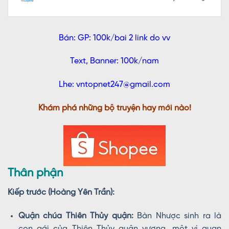
Bán: GP: 100k/bai 2 link do vv
Text, Banner: 100k/nam
Lhe: vntopnet247@gmail.com
Khám phá những bộ truyện hay mới nào!
Thân phận
Kiếp trước (Hoàng Yên Trần):
Quận chúa Thiên Thủy quận:
Bàn Nhược sinh ra là
con gái của Thiên Thủy quận vương, một vị quan