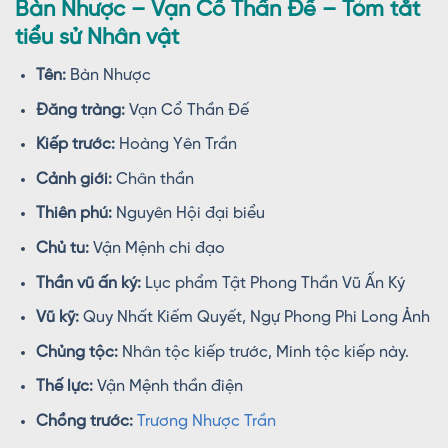
Bàn Nhược – Vạn Cổ Thần Đế – Tóm tắt
tiểu sử Nhân vật
Tên:
Bàn Nhược
Đăng tràng:
Vạn Cổ Thần Đế
Kiếp trước:
Hoàng Yên Trần
Cảnh giới:
Chân thần
Thiên phú:
Nguyên Hội đại biểu
Chủ tu:
Vận Mệnh chi đạo
Thần vũ ấn ký:
Lục phẩm Tật Phong Thần Vũ Ấn Ký
Vũ kỹ:
Quy Nhất Kiếm Quyết, Ngự Phong Phi Long Ảnh
Chủng tộc:
Nhân tộc kiếp trước, Minh tộc kiếp này.
Thế lực:
Vận Mệnh thần điện
Chồng trước:
Trương Nhược Trần