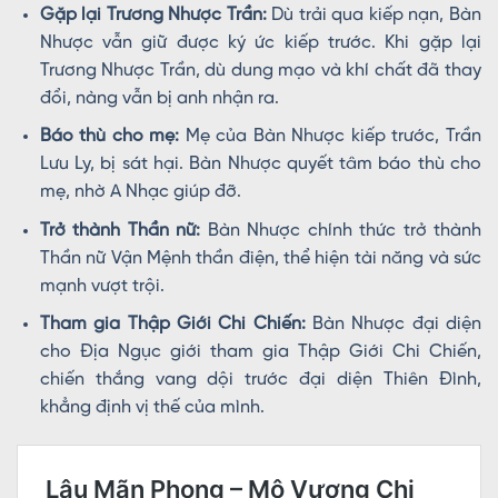
Gặp lại Trương Nhược Trần:
Dù trải qua kiếp nạn, Bàn
Nhược vẫn giữ được ký ức kiếp trước. Khi gặp lại
Trương Nhược Trần, dù dung mạo và khí chất đã thay
đổi, nàng vẫn bị anh nhận ra.
Báo thù cho mẹ:
Mẹ của Bàn Nhược kiếp trước, Trần
Lưu Ly, bị sát hại. Bàn Nhược quyết tâm báo thù cho
mẹ, nhờ A Nhạc giúp đỡ.
Trở thành Thần nữ:
Bàn Nhược chính thức trở thành
Thần nữ Vận Mệnh thần điện, thể hiện tài năng và sức
mạnh vượt trội.
Tham gia Thập Giới Chi Chiến:
Bàn Nhược đại diện
cho Địa Ngục giới tham gia Thập Giới Chi Chiến,
chiến thắng vang dội trước đại diện Thiên Đình,
khẳng định vị thế của mình.