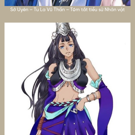
Sở Uyên – Tu La Vũ Thần – Tóm tắt tiểu sử Nhân vật