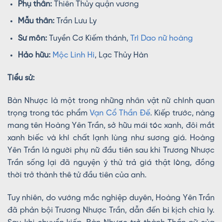
Phụ thân:
Thiên Thủy quận vương
Mẫu thân:
Trần Lưu Ly
Sư môn:
Tuyền Cơ Kiếm thánh,
Trì Dao nữ hoàng
Hảo hữu:
Mộc Linh Hi
, Lạc Thủy Hàn
Tiểu sử:
Bàn Nhược là một trong những nhân vật nữ chính quan
trọng trong tác phẩm
Vạn Cổ Thần Đế
. Kiếp trước, nàng
mang tên Hoàng Yên Trần, sở hữu mái tóc xanh, đôi mắt
xanh biếc và khí chất lạnh lùng như sương giá. Hoàng
Yên Trần là người phụ nữ đầu tiên sau khi Trương Nhược
Trần sống lại đã nguyện ý thử trả giá thật lòng, đồng
thời trở thành thê tử đầu tiên của anh.
Tuy nhiên, do vướng mắc nghiệp duyên, Hoàng Yên Trần
đã phản bội Trương Nhược Trần, dẫn đến bi kịch chia ly.