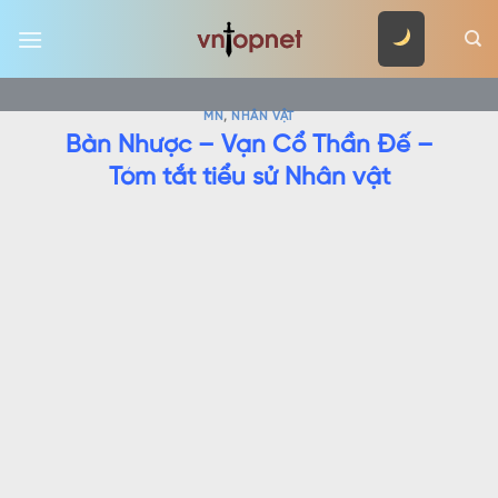
Skip
to
content
MN
,
NHÂN VẬT
Bàn Nhược – Vạn Cổ Thần Đế –
Tóm tắt tiểu sử Nhân vật