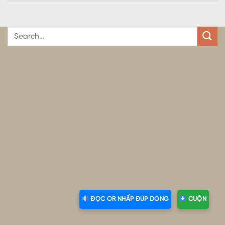
ĐỌC OR NHẤP ĐÚP DÒNG
CUỘN