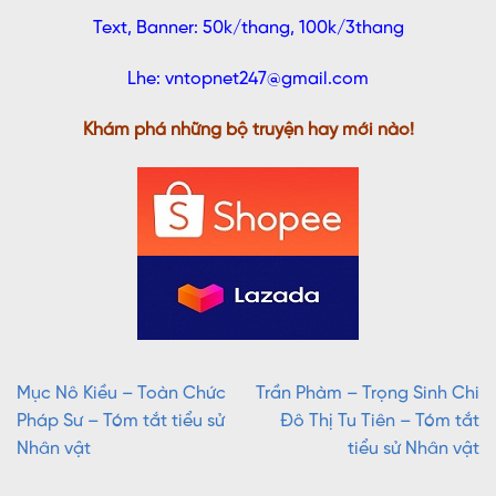
Text, Banner: 50k/thang, 100k/3thang
Lhe: vntopnet247@gmail.com
Khám phá những bộ truyện hay mới nào!
Mục Nô Kiều – Toàn Chức
Trần Phàm – Trọng Sinh Chi
Pháp Sư – Tóm tắt tiểu sử
Đô Thị Tu Tiên – Tóm tắt
Nhân vật
tiểu sử Nhân vật