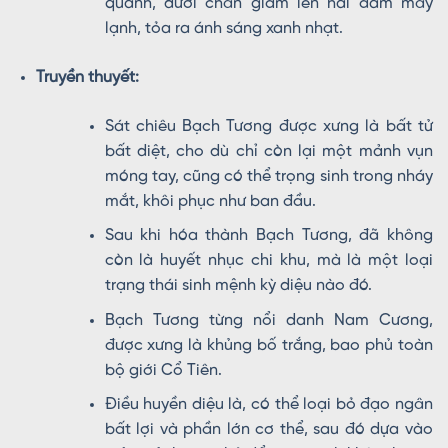
quanh, dưới chân giẫm lên hai đám mây
lạnh, tỏa ra ánh sáng xanh nhạt.
Truyền thuyết:
Sát chiêu Bạch Tương được xưng là bất tử
bất diệt, cho dù chỉ còn lại một mảnh vụn
móng tay, cũng có thể trọng sinh trong nháy
mắt, khôi phục như ban đầu.
Sau khi hóa thành Bạch Tương, đã không
còn là huyết nhục chi khu, mà là một loại
trạng thái sinh mệnh kỳ diệu nào đó.
Bạch Tương từng nổi danh Nam Cương,
được xưng là khủng bố trắng, bao phủ toàn
bộ giới Cổ Tiên.
Điều huyền diệu là, có thể loại bỏ đạo ngân
bất lợi và phần lớn cơ thể, sau đó dựa vào