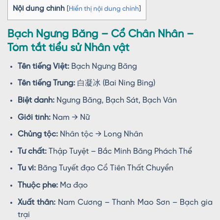
Nội dung chính
[
Hiển thị nội dung chính
]
Bạch Ngưng Băng – Cổ Chân Nhân –
Tóm tắt tiểu sử Nhân vật
Tên tiếng Việt:
Bạch Ngưng Băng
Tên tiếng Trung:
白凝冰 (Bai Ning Bing)
Biệt danh:
Ngưng Băng, Bạch Sát, Bạch Vân
Giới tính:
Nam → Nữ
Chủng tộc:
Nhân tộc → Long Nhân
Tư chất:
Thập Tuyệt – Bắc Minh Băng Phách Thể
Tu vi:
Băng Tuyết đạo Cổ Tiên Thất Chuyển
Thuộc phe:
Ma đạo
Xuất thân:
Nam Cương – Thanh Mao Sơn – Bạch gia
trại