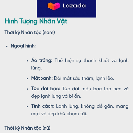
Hình Tượng Nhân Vật
Thời kỳ Nhân tộc (nam)
Ngoại hình:
Áo trắng:
Thể hiện sự thanh khiết và lạnh
lùng.
Mắt xanh:
Đôi mắt sâu thẳm, lạnh lẽo.
Tóc dài bạc:
Tóc dài màu bạc tạo nên vẻ
đẹp lạnh lùng và bí ẩn.
Tính cách:
Lạnh lùng, không dễ gần, mang
một vẻ đẹp khó chạm tới.
Thời kỳ Nhân tộc (nữ)