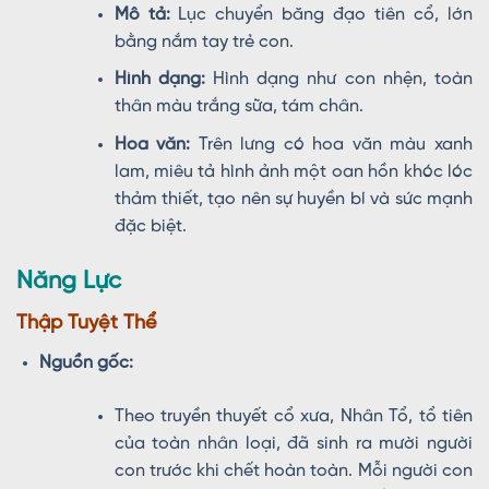
Mô tả:
Lục chuyển băng đạo tiên cổ, lớn
bằng nắm tay trẻ con.
Hình dạng:
Hình dạng như con nhện, toàn
thân màu trắng sữa, tám chân.
Hoa văn:
Trên lưng có hoa văn màu xanh
lam, miêu tả hình ảnh một oan hồn khóc lóc
thảm thiết, tạo nên sự huyền bí và sức mạnh
đặc biệt.
Năng Lực
Thập Tuyệt Thể
Nguồn gốc:
Theo truyền thuyết cổ xưa, Nhân Tổ, tổ tiên
của toàn nhân loại, đã sinh ra mười người
con trước khi chết hoàn toàn. Mỗi người con