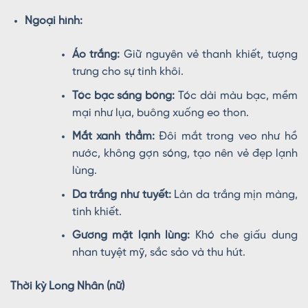
Ngoại hình:
Áo trắng:
Giữ nguyên vẻ thanh khiết, tượng
trưng cho sự tinh khôi.
Tóc bạc sáng bóng:
Tóc dài màu bạc, mềm
mại như lụa, buông xuống eo thon.
Mắt xanh thẳm:
Đôi mắt trong veo như hồ
nước, không gợn sóng, tạo nên vẻ đẹp lạnh
lùng.
Da trắng như tuyết:
Làn da trắng mịn màng,
tinh khiết.
Gương mặt lạnh lùng:
Khó che giấu dung
nhan tuyệt mỹ, sắc sảo và thu hút.
Thời kỳ Long Nhân (nữ)