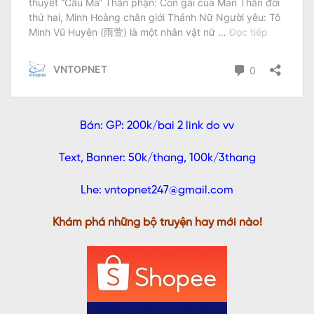
Bán: GP: 200k/bai 2 link do vv
Text, Banner: 50k/thang, 100k/3thang
Lhe: vntopnet247@gmail.com
Khám phá những bộ truyện hay mới nào!