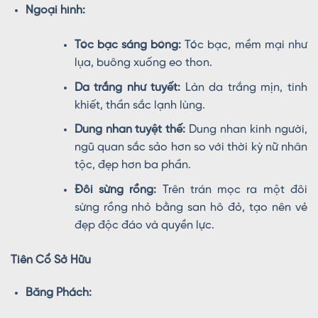
Ngoại hình:
Tóc bạc sáng bóng:
Tóc bạc, mềm mại như
lụa, buông xuống eo thon.
Da trắng như tuyết:
Làn da trắng mịn, tinh
khiết, thần sắc lạnh lùng.
Dung nhan tuyệt thế:
Dung nhan kinh người,
ngũ quan sắc sảo hơn so với thời kỳ nữ nhân
tộc, đẹp hơn ba phần.
Đôi sừng rồng:
Trên trán mọc ra một đôi
sừng rồng nhỏ bằng san hô đỏ, tạo nên vẻ
đẹp độc đáo và quyền lực.
Tiên Cổ Sở Hữu
Băng Phách: