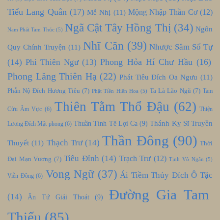
Tiểu Lang Quân
(17)
Mễ Nhị
(11)
Mộng Nhập Thần Cơ
(12)
Ngã Cật Tây Hồng Thị
(34)
Ngôn
Nam Phái Tam Thúc
(5)
Nhĩ Căn
(39)
Nhược Sâm Số Tự
Quy Chính Truyện
(11)
Phong Hỏa Hí Chư Hầu
(16)
(14)
Phi Thiên Ngư
(13)
Phong Lăng Thiên Hạ
(22)
Phát Tiêu Đích Oa Ngưu
(11)
Phẫn Nộ Đích Hương Tiêu
(7)
Ta Là Lão Ngũ
(7)
Tam
Phật Tiền Hiến Hoa
(5)
Thiên Tằm Thổ Đậu
(62)
Cửu Âm Vực
(6)
Thiện
Thánh Kỵ Sĩ Truyền
Thuần Tình Tê Lợi Ca
(9)
Lương Đích Mật phong
(6)
Thần Đông
(90)
Thạch Trư
(14)
Thuyết
(11)
Thời
Tiêu Đỉnh
(14)
Trạch Trư
(12)
Đại Mạn Vương
(7)
Tịnh Vô Ngân
(5)
Vong Ngữ
(37)
Ái Tiềm Thủy Đích Ô Tặc
Viễn Đồng
(6)
Đường Gia Tam
(14)
Ân Tứ Giải Thoát
(9)
Thiếu
(85)