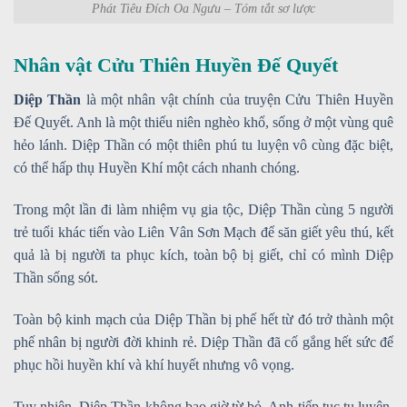
Phát Tiêu Đích Oa Ngưu – Tóm tắt sơ lược
Nhân vật Cửu Thiên Huyền Đế Quyết
Diệp Thần
là một nhân vật chính của truyện Cửu Thiên Huyền
Đế Quyết. Anh là một thiếu niên nghèo khổ, sống ở một vùng quê
hẻo lánh. Diệp Thần có một thiên phú tu luyện vô cùng đặc biệt,
có thể hấp thụ Huyền Khí một cách nhanh chóng.
Trong một lần đi làm nhiệm vụ gia tộc, Diệp Thầ
n cùng 5 người
trẻ tuổi khác tiến vào Liên Vân Sơn Mạch để săn giết yêu thú, kết
quả là bị người ta phục kích, toàn bộ bị giết, chỉ có mình
Diệp
Thần sống sót.
Toàn bộ kinh mạch của Diệp Thần bị phế hết từ đó trở thành một
phế nhân bị người đời khinh rẻ. Diệp Thần đã cố gắng hết sức để
phục hồi huyền khí và khí huyết nhưng vô vọng.
Tuy nhiên, Diệp Thần không bao giờ từ bỏ. Anh tiếp tục tu luyện,