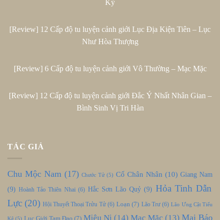
Kỳ
[Review] 12 Cấp độ tu luyện cảnh giới Lục Địa Kiện Tiên – Lục
Như Hòa Thượng
[Review] 6 Cấp độ tu luyện cảnh giới Vô Thường – Mạc Mặc
[Review] 12 Cấp độ tu luyện cảnh giới Đắc Ý Nhất Nhân Gian –
Bình Sinh Vị Tri Hàn
TÁC GIẢ
Chu Mộc Nam
(17)
Cổ Chân Nhân
(10)
Giang Nam
Chước Tử
(5)
Hỏa Tinh Dẫn
(9)
Hắc Sơn Lão Quỷ
(9)
Hoành Tảo Thiên Nhai
(6)
Lực
(20)
Loạn
(7)
Hội Thuyết Thoại Trửu Tử
(6)
Lão Trư
(6)
Lão Ưng Cật Tiểu
Mại Báo
Miêu Nị
(14)
Mạc Mặc
(13)
Lục Giới Tam Đạo
(7)
Kê
(5)