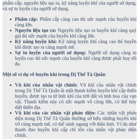
phẩm cấp, nguyên liệu tạo ra, kỹ năng luyện khí của người sử dụng,
và sự tu luyện của người sử dụng.
Phẩm cấp:
Phẩm cấp càng cao thì sức mạnh của huyền khí
càng lớn.
Nguyên liệu tạo ra:
Nguyên liệu tạo ra huyền khí càng quý
giá thì sức mạnh của huyền khí càng lớn.
Kỹ năng luyện khí:
Kỹ năng luyện khí càng cao thì huyền
khí được tạo ra càng mạnh mẽ.
Sự tu luyện của người sử dụng:
Người sử dụng càng tu
luyện cao thì sức mạnh của huyền khí càng được phát huy tối
đa.
Một số ví dụ về huyền khí trong Dị Thế Tà Quân
Vũ khí của nhân vật chính:
Vũ khí của nhân vật chính
trong Dị Thế Tà Quân là một thanh kiếm huyền khí cấp thiên
huyền, được tạo ra từ linh khí của trời đất và tinh hoa của vạn
vật. Thanh kiếm này có sức mạnh vô cùng lớn, có thể hủy
diệt thiên địa.
Vũ khí của các nhân vật phản diện:
Các nhân vật phản
diện trong Dị Thế Tà Quân thường sở hữu những huyền khí
vô cùng mạnh mẽ, có thể sánh ngang với thần linh. Ví dụ như
thanh đao huyền khí cấp chí tôn của nhân vật phản diện
chính.