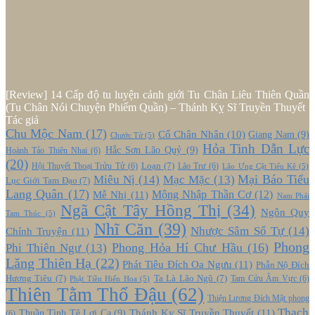
[Review] 14 Cấp độ tu luyện cảnh giới Tu Chân Liêu Thiên Quần
(Tu Chân Nói Chuyện Phiếm Quần) – Thánh Kỵ Sĩ Truyền Thuyết
Tác giả
Chu Mộc Nam
(17)
Cổ Chân Nhân
(10)
Giang Nam
(9)
Chước Tử
(5)
Hỏa Tinh Dẫn Lực
Hắc Sơn Lão Quỷ
(9)
Hoành Tảo Thiên Nhai
(6)
(20)
Loạn
(7)
Hội Thuyết Thoại Trửu Tử
(6)
Lão Trư
(6)
Lão Ưng Cật Tiểu Kê
(5)
Mại Báo Tiểu
Miêu Nị
(14)
Mạc Mặc
(13)
Lục Giới Tam Đạo
(7)
Lang Quân
(17)
Mễ Nhị
(11)
Mộng Nhập Thần Cơ
(12)
Nam Phái
Ngã Cật Tây Hồng Thị
(34)
Ngôn Quy
Tam Thúc
(5)
Nhĩ Căn
(39)
Nhược Sâm Số Tự
(14)
Chính Truyện
(11)
Phong
Phong Hỏa Hí Chư Hầu
(16)
Phi Thiên Ngư
(13)
Lăng Thiên Hạ
(22)
Phát Tiêu Đích Oa Ngưu
(11)
Phẫn Nộ Đích
Hương Tiêu
(7)
Ta Là Lão Ngũ
(7)
Tam Cửu Âm Vực
(6)
Phật Tiền Hiến Hoa
(5)
Thiên Tằm Thổ Đậu
(62)
Thiện Lương Đích Mật phong
Thạch
Thánh Kỵ Sĩ Truyền Thuyết
(11)
Thuần Tình Tê Lợi Ca
(9)
(6)