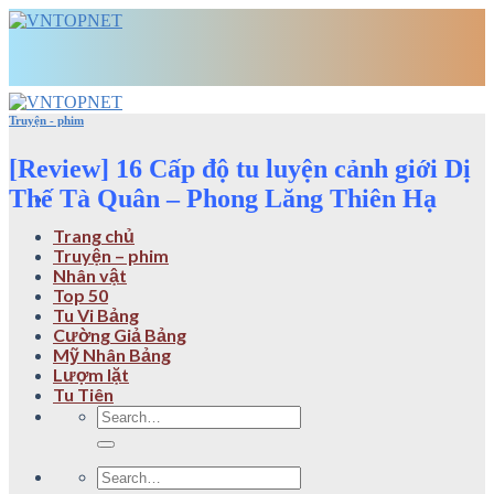
Skip
to
content
Truyện - phim
[Review] 16 Cấp độ tu luyện cảnh giới Dị
Thế Tà Quân – Phong Lăng Thiên Hạ
Trang chủ
Truyện – phim
Nhân vật
Top 50
Tu Vi Bảng
Cường Giả Bảng
Mỹ Nhân Bảng
Lượm lặt
Tu Tiên