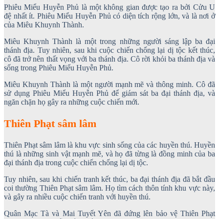
Phiêu Miểu Huyễn Phủ là một không gian được tạo ra bởi Cửu U
đệ nhất ít. Phiêu Miểu Huyễn Phủ có diện tích rộng lớn, và là nơi ở
của Miêu Khuynh Thành.
Miêu Khuynh Thành là một trong những người sáng lập ba đại
thánh địa. Tuy nhiên, sau khi cuộc chiến chống lại dị tộc kết thúc,
cô đã trở nên thất vọng với ba thánh địa. Cô rời khỏi ba thánh địa và
sống trong Phiêu Miểu Huyễn Phủ.
Miêu Khuynh Thành là một người mạnh mẽ và thông minh. Cô đã
sử dụng Phiêu Miểu Huyễn Phủ để giám sát ba đại thánh địa, và
ngăn chặn họ gây ra những cuộc chiến mới.
Thiên Phạt sâm lâm
Thiên Phạt sâm lâm là khu vực sinh sống của các huyền thú. Huyền
thú là những sinh vật mạnh mẽ, và họ đã từng là đồng minh của ba
đại thánh địa trong cuộc chiến chống lại dị tộc.
Tuy nhiên, sau khi chiến tranh kết thúc, ba đại thánh địa đã bắt đầu
coi thường Thiên Phạt sâm lâm. Họ tìm cách thôn tính khu vực này,
và gây ra nhiều cuộc chiến tranh với huyền thú.
Quân Mạc Tà và Mai Tuyết Yên đã đứng lên bảo vệ Thiên Phạt