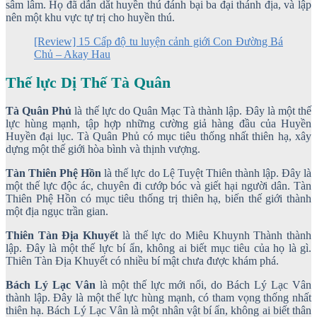
sâm lâm. Họ đã dẫn dắt huyền thú đánh bại ba đại thánh địa, và lập
nên một khu vực tự trị cho huyền thú.
[Review] 15 Cấp độ tu luyện cảnh giới Con Đường Bá
Chủ – Akay Hau
Thế lực Dị Thế Tà Quân
Tà Quân Phủ
là thế lực do Quân Mạc Tà thành lập. Đây là một thế
lực hùng mạnh, tập hợp những cường giả hàng đầu của Huyền
Huyền đại lục. Tà Quân Phủ có mục tiêu thống nhất thiên hạ, xây
dựng một thế giới hòa bình và thịnh vượng.
Tàn Thiên Phệ Hồn
là thế lực do Lệ Tuyệt Thiên thành lập. Đây là
một thế lực độc ác, chuyên đi cướp bóc và giết hại người dân. Tàn
Thiên Phệ Hồn có mục tiêu thống trị thiên hạ, biến thế giới thành
một địa ngục trần gian.
Thiên Tàn Địa Khuyết
là thế lực do Miêu Khuynh Thành thành
lập. Đây là một thế lực bí ẩn, không ai biết mục tiêu của họ là gì.
Thiên Tàn Địa Khuyết có nhiều bí mật chưa được khám phá.
Bách Lý Lạc Vân
là một thế lực mới nổi, do Bách Lý Lạc Vân
thành lập. Đây là một thế lực hùng mạnh, có tham vọng thống nhất
thiên hạ. Bách Lý Lạc Vân là một nhân vật bí ẩn, không ai biết thân