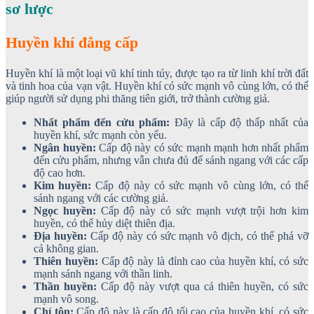
sơ lược
Huyền khí đẳng cấp
Huyền khí là một loại vũ khí tinh túy, được tạo ra từ linh khí trời đất
và tinh hoa của vạn vật. Huyền khí có sức mạnh vô cùng lớn, có thể
giúp người sử dụng phi thăng tiên giới, trở thành cường giả.
Nhất phẩm đến cửu phẩm:
Đây là cấp độ thấp nhất của
huyền khí, sức mạnh còn yếu.
Ngân huyền:
Cấp độ này có sức mạnh mạnh hơn nhất phẩm
đến cửu phẩm, nhưng vẫn chưa đủ để sánh ngang với các cấp
độ cao hơn.
Kim huyền:
Cấp độ này có sức mạnh vô cùng lớn, có thể
sánh ngang với các cường giả.
Ngọc huyền:
Cấp độ này có sức mạnh vượt trội hơn kim
huyền, có thể hủy diệt thiên địa.
Địa huyền:
Cấp độ này có sức mạnh vô địch, có thể phá vỡ
cả không gian.
Thiên huyền:
Cấp độ này là đỉnh cao của huyền khí, có sức
mạnh sánh ngang với thần linh.
Thần huyền:
Cấp độ này vượt qua cả thiên huyền, có sức
mạnh vô song.
Chí tôn:
Cấp độ này là cấp độ tối cao của huyền khí, có sức