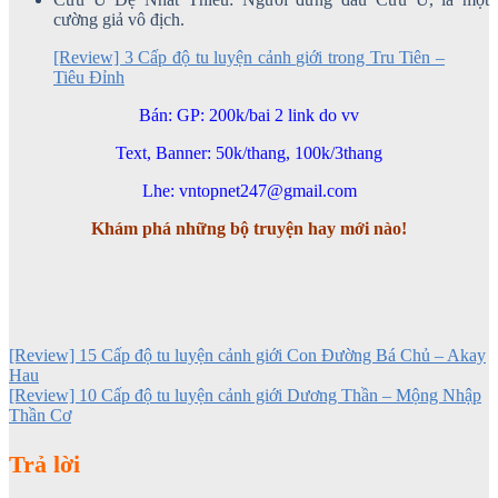
cường giả vô địch.
[Review] 3 Cấp độ tu luyện cảnh giới trong Tru Tiên –
Tiêu Đỉnh
Bán: GP: 200k/bai 2 link do vv
Text, Banner: 50k/thang, 100k/3thang
Lhe: vntopnet247@gmail.com
Khám phá những bộ truyện hay mới nào!
[Review] 15 Cấp độ tu luyện cảnh giới Con Đường Bá Chủ – Akay
Hau
[Review] 10 Cấp độ tu luyện cảnh giới Dương Thần – Mộng Nhập
Thần Cơ
Trả lời