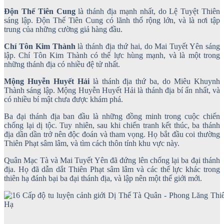
Độn Thế Tiên Cung
là thánh địa mạnh nhất, do Lệ Tuyệt Thiên
sáng lập. Độn Thế Tiên Cung có lãnh thổ rộng lớn, và là nơi tập
trung của những cường giả hàng đầu.
Chí Tôn Kim Thành
là thánh địa thứ hai, do Mai Tuyết Yên sáng
lập. Chí Tôn Kim Thành có thế lực hùng mạnh, và là một trong
những thánh địa có nhiều đệ tử nhất.
Mộng Huyễn Huyết Hải
là thánh địa thứ ba, do Miêu Khuynh
Thành sáng lập. Mộng Huyễn Huyết Hải là thánh địa bí ẩn nhất, và
có nhiều bí mật chưa được khám phá.
Ba đại thánh địa ban đầu là những đồng minh trong cuộc chiến
chống lại dị tộc. Tuy nhiên, sau khi chiến tranh kết thúc, ba thánh
địa dần dần trở nên độc đoán và tham vọng. Họ bắt đầu coi thường
Thiên Phạt sâm lâm, và tìm cách thôn tính khu vực này.
Quân Mạc Tà và Mai Tuyết Yên đã đứng lên chống lại ba đại thánh
địa. Họ đã dẫn dắt Thiên Phạt sâm lâm và các thế lực khác trong
thiên hạ đánh bại ba đại thánh địa, và lập nên một thế giới mới.