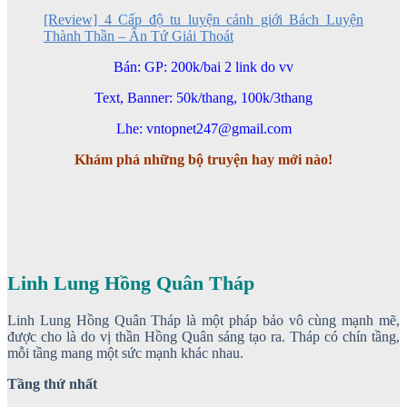
[Review] 4 Cấp độ tu luyện cảnh giới Bách Luyện
Thành Thần – Ân Tứ Giải Thoát
Bán: GP: 200k/bai 2 link do vv
Text, Banner: 50k/thang, 100k/3thang
Lhe: vntopnet247@gmail.com
Khám phá những bộ truyện hay mới nào!
Linh Lung Hồng Quân Tháp
Linh Lung Hồng Quân Tháp là một pháp bảo vô cùng mạnh mẽ,
được cho là do vị thần Hồng Quân sáng tạo ra. Tháp có chín tầng,
mỗi tầng mang một sức mạnh khác nhau.
Tầng thứ nhất