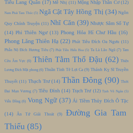
Tiểu Lang Quân
(17)
Mễ Nhị
(11)
Mộng Nhập Thần Cơ
(12)
Ngã Cật Tây Hồng Thị
(34)
Ngôn
Nam Phái Tam Thúc
(5)
Nhĩ Căn
(39)
Nhược Sâm Số Tự
Quy Chính Truyện
(11)
Phong Hỏa Hí Chư Hầu
(16)
(14)
Phi Thiên Ngư
(13)
Phong Lăng Thiên Hạ
(22)
Phát Tiêu Đích Oa Ngưu
(11)
Phẫn Nộ Đích Hương Tiêu
(7)
Ta Là Lão Ngũ
(7)
Tam
Phật Tiền Hiến Hoa
(5)
Thiên Tằm Thổ Đậu
(62)
Cửu Âm Vực
(6)
Thiện
Thánh Kỵ Sĩ Truyền
Thuần Tình Tê Lợi Ca
(9)
Lương Đích Mật phong
(6)
Thần Đông
(90)
Thạch Trư
(14)
Thuyết
(11)
Thời
Tiêu Đỉnh
(14)
Trạch Trư
(12)
Đại Mạn Vương
(7)
Tịnh Vô Ngân
(5)
Vong Ngữ
(37)
Ái Tiềm Thủy Đích Ô Tặc
Viễn Đồng
(6)
Đường Gia Tam
(14)
Ân Tứ Giải Thoát
(9)
Thiếu
(85)