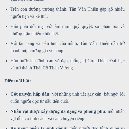
Trên con đường trưởng thành, Tần Vấn Thiên gặp gỡ nhiều
người bạn và kẻ thù.
Hắn phải đối mặt với âm mưu quỷ quyệt, sự phản bội và
những trận chiến khốc liệt.
Với tài năng và bản lĩnh của mình, Tần Vấn Thiên dần trở
thành một cường giả vô song.
Hắn bước lên đỉnh cao võ đạo, thống trị Cửu Thiên Đại Lục
và trở thành Thái Cổ Thần Vương.
Điểm nổi bật:
Cốt truyện hấp dẫn:
với những tình tiết gay cấn, bất ngờ, lôi
cuốn người đọc từ đầu đến cuối.
Nhân vật được xây dựng đa dạng và phong phú:
mỗi nhân
vật đều có tính cách và câu chuyện riêng.
Kỹ năng miêu tả sinh động:
giúp người đọc hình dung rõ