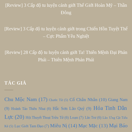
[Review] 3 Cấp độ tu luyện cảnh giới Thế Giới Hoàn Mỹ – Thần
Đông
[Review] 3 Cấp độ tu luyện cảnh giới trong Chiến Hồn Tuyệt Thế
– Cực Phẩm Yêu Nghiệt
[Review] 28 Cấp độ tu luyện cảnh giới Ta! Thiên Mệnh Đại Phản
Phái – Thiên Mệnh Phản Phái
TÁC GIẢ
Chu Mộc Nam
(17)
Cổ Chân Nhân
(10)
Giang Nam
Chước Tử
(5)
Hỏa Tinh Dẫn
(9)
Hắc Sơn Lão Quỷ
(9)
Hoành Tảo Thiên Nhai
(6)
Lực
(20)
Loạn
(7)
Hội Thuyết Thoại Trửu Tử
(6)
Lão Trư
(6)
Lão Ưng Cật Tiểu
Mại Báo
Miêu Nị
(14)
Mạc Mặc
(13)
Lục Giới Tam Đạo
(7)
Kê
(5)