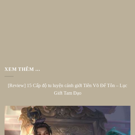
XEM THÊM …
[Review] 15 Cấp độ tu luyện cảnh giới Tiên Võ Đế Tôn – Lục
Giới Tam Đạo