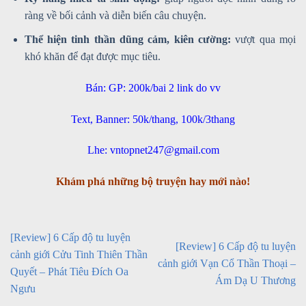
ràng về bối cảnh và diễn biến câu chuyện.
Thể hiện tinh thần dũng cảm, kiên cường:
vượt qua mọi
khó khăn để đạt được mục tiêu.
Bán: GP: 200k/bai 2 link do vv
Text, Banner: 50k/thang, 100k/3thang
Lhe: vntopnet247@gmail.com
Khám phá những bộ truyện hay mới nào!
[Review] 6 Cấp độ tu luyện
[Review] 6 Cấp độ tu luyện
cảnh giới Cửu Tinh Thiên Thần
cảnh giới Vạn Cổ Thần Thoại –
Quyết – Phát Tiêu Đích Oa
Ám Dạ U Thương
Ngưu