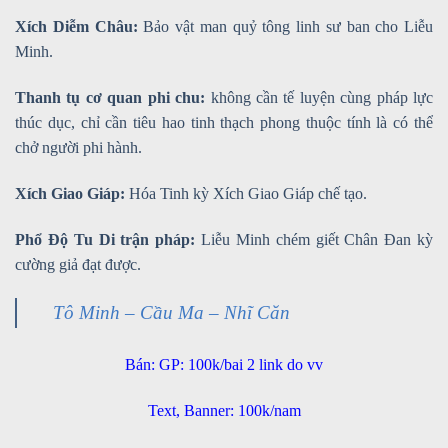
Xích Diễm Châu:
Bảo vật man quỷ tông linh sư ban cho Liễu
Minh.
Thanh tụ cơ quan phi chu:
không cần tế luyện cùng pháp lực
thúc dục, chỉ cần tiêu hao tinh thạch phong thuộc tính là có thể
chở người phi hành.
Xích Giao Giáp:
Hóa Tinh kỳ Xích Giao Giáp chế tạo.
Phổ Độ Tu Di trận pháp:
Liễu Minh chém giết Chân Đan kỳ
cường giả đạt được.
Tô Minh – Cầu Ma – Nhĩ Căn
Bán: GP: 100k/bai 2 link do vv
Text, Banner: 100k/nam