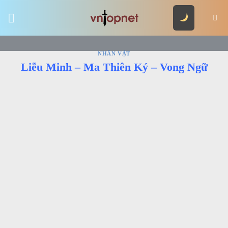
Skip
to
content
NHÂN VẬT
Liễu Minh – Ma Thiên Ký – Vong Ngữ