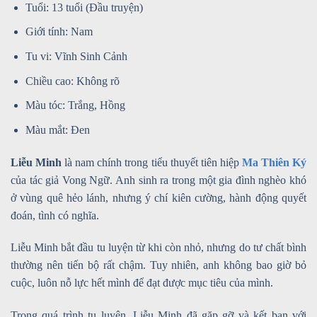
Tuổi: 13 tuổi (Đầu truyện)
Giới tính: Nam
Tu vi: Vĩnh Sinh Cảnh
Chiều cao: Không rõ
Màu tóc: Trắng, Hồng
Màu mắt: Đen
Liễu Minh
là nam chính trong tiểu thuyết tiên hiệp
Ma Thiên Ký
của tác giả Vong Ngữ. Anh sinh ra trong một gia đình nghèo khó
ở vùng quê hẻo lánh, nhưng ý chí kiên cường, hành động quyết
đoán, tình có nghĩa.
Liễu Minh bắt đầu tu luyện từ khi còn nhỏ, nhưng do tư chất bình
thường nên tiến bộ rất chậm. Tuy nhiên, anh không bao giờ bỏ
cuộc, luôn nỗ lực hết mình để đạt được mục tiêu của mình.
Trong quá trình tu luyện, Liễu Minh đã gặp gỡ và kết bạn với