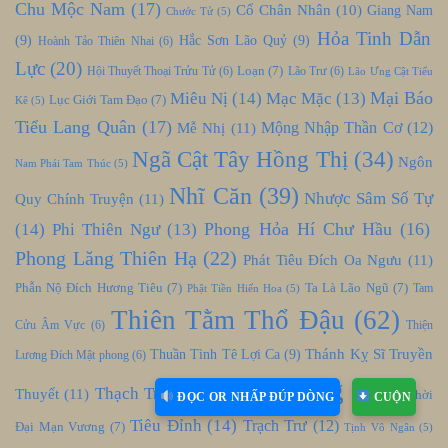
Chu Mộc Nam
(17)
Cổ Chân Nhân
(10)
Giang Nam
Chước Tử
(5)
Hỏa Tinh Dẫn
(9)
Hắc Sơn Lão Quỷ
(9)
Hoành Tảo Thiên Nhai
(6)
Lực
(20)
Loạn
(7)
Hội Thuyết Thoại Trửu Tử
(6)
Lão Trư
(6)
Lão Ưng Cật Tiểu
Mại Báo
Miêu Nị
(14)
Mạc Mặc
(13)
Lục Giới Tam Đạo
(7)
Kê
(5)
Tiểu Lang Quân
(17)
Mễ Nhị
(11)
Mộng Nhập Thần Cơ
(12)
Ngã Cật Tây Hồng Thị
(34)
Ngôn
Nam Phái Tam Thúc
(5)
Nhĩ Căn
(39)
Nhược Sâm Số Tự
Quy Chính Truyện
(11)
Phong Hỏa Hí Chư Hầu
(16)
(14)
Phi Thiên Ngư
(13)
Phong Lăng Thiên Hạ
(22)
Phát Tiêu Đích Oa Ngưu
(11)
Phẫn Nộ Đích Hương Tiêu
(7)
Ta Là Lão Ngũ
(7)
Tam
Phật Tiền Hiến Hoa
(5)
Thiên Tằm Thổ Đậu
(62)
Cửu Âm Vực
(6)
Thiện
Thánh Kỵ Sĩ Truyền
Thuần Tình Tê Lợi Ca
(9)
Lương Đích Mật phong
(6)
Thần Đông
(90)
Thạch Trư
(14)
Thuyết
(11)
Thời
ĐỌC OR NHẤP ĐÚP DÒNG
CUỘN
Tiêu Đỉnh
(14)
Trạch Trư
(12)
Đại Mạn Vương
(7)
Tịnh Vô Ngân
(5)