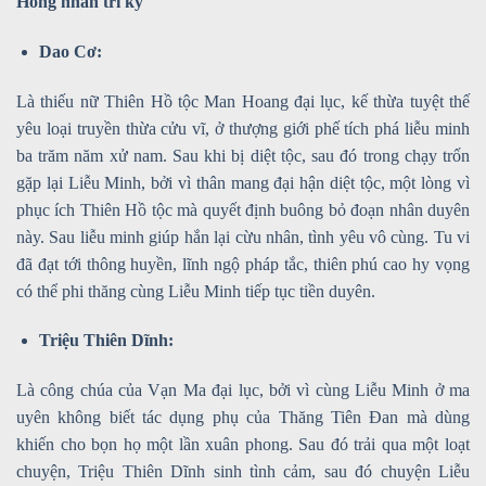
Hồng nhan tri kỷ
Dao Cơ:
Là thiếu nữ Thiên Hồ tộc Man Hoang đại lục, kế thừa tuyệt thế
yêu loại truyền thừa cửu vĩ, ở thượng giới phế tích phá liễu minh
ba trăm năm xử nam. Sau khi bị diệt tộc, sau đó trong chạy trốn
gặp lại Liễu Minh, bởi vì thân mang đại hận diệt tộc, một lòng vì
phục ích Thiên Hồ tộc mà quyết định buông bỏ đoạn nhân duyên
này. Sau liễu minh giúp hắn lại cừu nhân, tình yêu vô cùng. Tu vi
đã đạt tới thông huyền, lĩnh ngộ pháp tắc, thiên phú cao hy vọng
có thể phi thăng cùng Liễu Minh tiếp tục tiền duyên.
Triệu Thiên Dĩnh:
Là công chúa của Vạn Ma đại lục, bởi vì cùng Liễu Minh ở ma
uyên không biết tác dụng phụ của Thăng Tiên Đan mà dùng
khiến cho bọn họ một lần xuân phong. Sau đó trải qua một loạt
chuyện, Triệu Thiên Dĩnh sinh tình cảm, sau đó chuyện Liễu